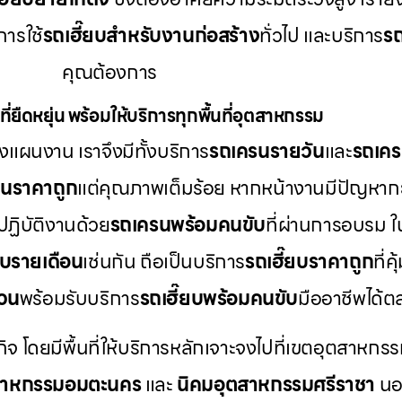
ารใช้
รถเฮี๊ยบสำหรับงานก่อสร้าง
ทั่วไป และบริการ
รถ
คุณต้องการ
ี่ยืดหยุ่น พร้อมให้บริการทุกพื้นที่อุตสาหกรรม
แผนงาน เราจึงมีทั้งบริการ
รถเครนรายวัน
และ
รถเคร
รนราคาถูก
แต่คุณภาพเต็มร้อย หากหน้างานมีปัญหากะ
ปฏิบัติงานด้วย
รถเครนพร้อมคนขับ
ที่ผ่านการอบรม 
ยบรายเดือน
เช่นกัน ถือเป็นบริการ
รถเฮี๊ยบราคาถูก
ที่
่วน
พร้อมรับบริการ
รถเฮี๊ยบพร้อมคนขับ
มืออาชีพได้
กิจ โดยมีพื้นที่ให้บริการหลักเจาะจงไปที่เขตอุตสาหกรร
สาหกรรมอมตะนคร
และ
นิคมอุตสาหกรรมศรีราชา
นอก