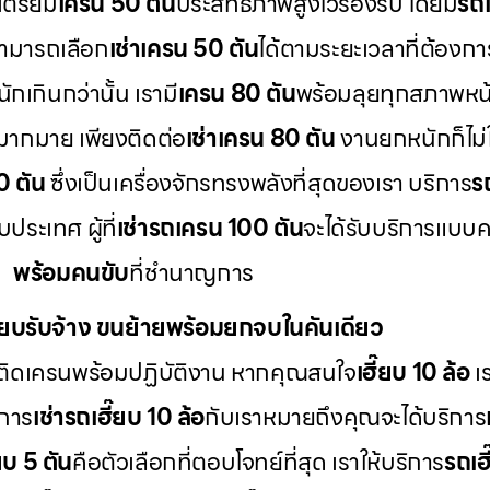
เตรียม
เครน 50 ตัน
ประสิทธิภาพสูงไว้รองรับ โดยมี
รถเ
สามารถเลือก
เช่าเครน 50 ตัน
ได้ตามระยะเวลาที่ต้องกา
กเกินกว่านั้น เรามี
เครน 80 ตัน
พร้อมลุยทุกสภาพหน
มากมาย เพียงติดต่อ
เช่าเครน 80 ตัน
งานยกหนักก็ไม่ใ
0 ตัน
ซึ่งเป็นเครื่องจักรทรงพลังที่สุดของเรา บริการ
ร
ระเทศ ผู้ที่
เช่ารถเครน 100 ตัน
จะได้รับบริการแบบ
พร้อมคนขับ
ที่ชำนาญการ
ี๊ยบรับจ้าง ขนย้ายพร้อมยกจบในคันเดียว
ติดเครนพร้อมปฏิบัติงาน หากคุณสนใจ
เฮี๊ยบ 10 ล้อ
เร
 การ
เช่ารถเฮี๊ยบ 10 ล้อ
กับเราหมายถึงคุณจะได้บริการ
๊ยบ 5 ตัน
คือตัวเลือกที่ตอบโจทย์ที่สุด เราให้บริการ
รถเฮี