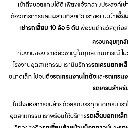
เข้าถึงซอยแคบได้ดี เพียงแจ้งความประสงค์
เช
ต้องการการผสมผสานที่ลงตัว เราขอแนะนำ
เฮี๊ย
เช่ารถเฮี๊ยบ 10 ล้อ 5 ตัน
เพื่อขนถ่ายวัสดุก่อ
ครอบคลุมทุกลั
ทีมงานของเราเชี่ยวชาญในทุกสถานการณ์ ไม่ว
โรงงานอุตสาหกรรม เรามีบริการ
รถเครนยกเหล
ขนาดเล็ก ไปจนถึง
รถเครนงานโกดัง
และ
รถเครนง
รถเครนสำหรั
ในฝั่งของการขนย้ายด้วยรถบรรทุกติดเครน เรา
อุตสาหกรรม เราพร้อมให้บริการ
รถเฮี๊ยบยกเหล็ก
อีกอย่างคือ
รถเฮี๊ยบย้ายบ้านน็อคดาวน์
และ
รถเ