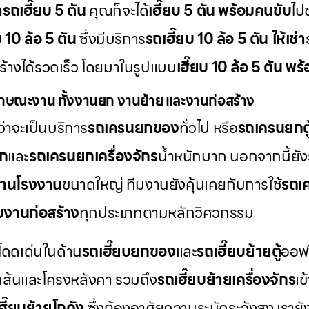
่ารถเฮี๊ยบ 5 ตัน
คุณก็จะได้
เฮี๊ยบ 5 ตัน พร้อมคนขับ
ไป
บ 10 ล้อ 5 ตัน
ซึ่งมีบริการ
รถเฮี๊ยบ 10 ล้อ 5 ตัน ให้เช่า
สร้างได้รวดเร็ว โดยมาในรูปแบบ
เฮี๊ยบ 10 ล้อ 5 ตัน พ
กษณะงาน ทั้งงานยก งานย้าย และงานก่อสร้าง
่าจะเป็นบริการ
รถเครนยกของ
ทั่วไป หรือ
รถเครนยกตู
็ก
และ
รถเครนยกเครื่องจักร
น้ำหนักมาก นอกจากนี้ยัง
านโรงงาน
ขนาดใหญ่ ทีมงานยังคุ้นเคยกับการใช้
รถเค
บงานก่อสร้าง
ทุกประเภทตามหลักวิศวกรรม
โดดเด่นในด้าน
รถเฮี๊ยบยกของ
และ
รถเฮี๊ยบย้ายตู้
ออฟฟ
เส้นและโครงหลังคา รวมถึง
รถเฮี๊ยบย้ายเครื่องจักร
เข
ฮี๊ยบย้ายโกดัง
ซึ่งต้องอาศัยความระมัดระวังสูง เราย