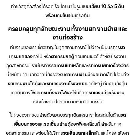
ถ่ายวัสดุก่อสร้างได้รวดเร็ว โดยมาในรูปแบบ
เฮี๊ยบ 10 ล้อ 5 ตัน
พร้อมคนขับ
เช่นเดียวกัน
ครอบคลุมทุกลักษณะงาน ทั้งงานยก งานย้าย และ
งานก่อสร้าง
ทีมงานของเราเชี่ยวชาญในทุกสถานการณ์ ไม่ว่าจะเป็นบริการ
รถ
เครนยกของ
ทั่วไป หรือ
รถเครนยกตู้
คอนเทนเนอร์ สำหรับโรงงาน
อุตสาหกรรม เรามีบริการ
รถเครนยกเหล็ก
และ
รถเครนยกเครื่องจักร
น้ำหนักมาก นอกจากนี้ยังรองรับ
รถเครนงานบ้าน
ขนาดเล็ก ไปจนถึง
รถเครนงานโกดัง
และ
รถเครนงานโรงงาน
ขนาดใหญ่ ทีมงานยังคุ้น
เคยกับการใช้
รถเครนตั้งเสาไฟ
และให้บริการ
รถเครนสำหรับงาน
ก่อสร้าง
ทุกประเภทตามหลักวิศวกรรม
ในฝั่งของการขนย้ายด้วยรถบรรทุกติดเครน เราโดดเด่นในด้าน
รถ
เฮี๊ยบยกของ
และ
รถเฮี๊ยบย้ายตู้
ออฟฟิศเคลื่อนที่ สำหรับภาค
อุตสาหกรรม เราพร้อมให้บริการ
รถเฮี๊ยบยกเหล็ก
เส้นและโครงหลังคา