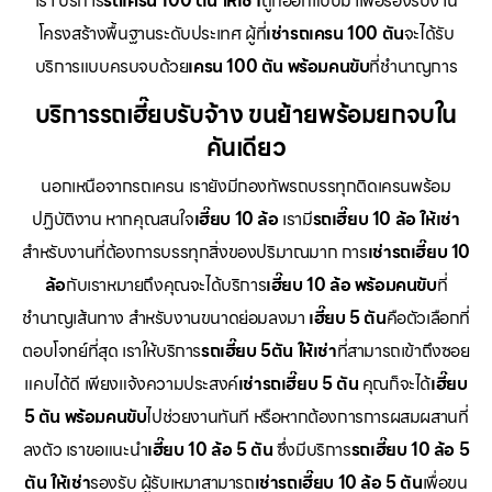
เรา บริการ
รถเครน 100 ตัน ให้เช่า
ถูกออกแบบมาเพื่อรองรับงาน
โครงสร้างพื้นฐานระดับประเทศ ผู้ที่
เช่ารถเครน 100 ตัน
จะได้รับ
บริการแบบครบจบด้วย
เครน 100 ตัน พร้อมคนขับ
ที่ชำนาญการ
บริการรถเฮี๊ยบรับจ้าง ขนย้ายพร้อมยกจบใน
คันเดียว
นอกเหนือจากรถเครน เรายังมีกองทัพรถบรรทุกติดเครนพร้อม
ปฏิบัติงาน หากคุณสนใจ
เฮี๊ยบ 10 ล้อ
เรามี
รถเฮี๊ยบ 10 ล้อ ให้เช่า
สำหรับงานที่ต้องการบรรทุกสิ่งของปริมาณมาก การ
เช่ารถเฮี๊ยบ 10
ล้อ
กับเราหมายถึงคุณจะได้บริการ
เฮี๊ยบ 10 ล้อ พร้อมคนขับ
ที่
ชำนาญเส้นทาง สำหรับงานขนาดย่อมลงมา
เฮี๊ยบ 5 ตัน
คือตัวเลือกที่
ตอบโจทย์ที่สุด เราให้บริการ
รถเฮี๊ยบ 5ตัน ให้เช่า
ที่สามารถเข้าถึงซอย
แคบได้ดี เพียงแจ้งความประสงค์
เช่ารถเฮี๊ยบ 5 ตัน
คุณก็จะได้
เฮี๊ยบ
5 ตัน พร้อมคนขับ
ไปช่วยงานทันที หรือหากต้องการการผสมผสานที่
ลงตัว เราขอแนะนำ
เฮี๊ยบ 10 ล้อ 5 ตัน
ซึ่งมีบริการ
รถเฮี๊ยบ 10 ล้อ 5
ตัน ให้เช่า
รองรับ ผู้รับเหมาสามารถ
เช่ารถเฮี๊ยบ 10 ล้อ 5 ตัน
เพื่อขน