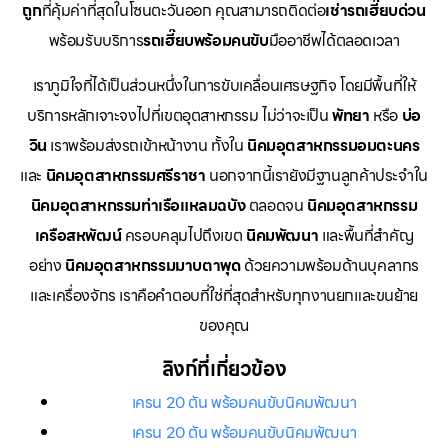
ถูก
ที่คุ้มค่าที่สุดในโซนตะวันออก คุณสามารถติดต่อ
เช่ารถเฮี๊ยบด่วน
พร้อมรับบริการ
รถเฮี๊ยบพร้อมคนขับ
มืออาชีพได้ตลอดเวลา
เราภูมิใจที่ได้เป็นส่วนหนึ่งในการขับเคลื่อนเศรษฐกิจ โดยมีพื้นที่ให้
บริการหลักเจาะจงไปที่เขตอุตสาหกรรม ไม่ว่าจะเป็น
พัทยา
หรือ
บ่อ
วิน
เราพร้อมส่งรถเข้าหน้างาน ทั้งใน
นิคมอุตสาหกรรมอมตะนคร
และ
นิคมอุตสาหกรรมศรีราชา
นอกจากนี้เรายังมีฐานลูกค้าประจำใน
นิคมอุตสาหกรรมท่าเรือแหลมฉบัง
ตลอดจน
นิคมอุตสาหกรรม
เครือสหพัฒน์
ครอบคลุมไปถึงเขต
นิคมพัฒนา
และพื้นที่สำคัญ
อย่าง
นิคมอุตสาหกรรมมาบตาพุด
ด้วยความพร้อมด้านบุคลากร
และเครื่องจักร เราคือคำตอบที่ใช่ที่สุดสำหรับทุกงานยกและขนย้าย
ของคุณ
ลิงก์ที่เกี่ยวข้อง
เครน 20 ตัน พร้อมคนขับนิคมพัฒนา
เครน 20 ตัน พร้อมคนขับนิคมพัฒนา