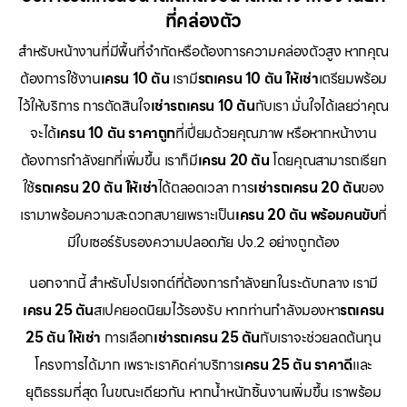
ที่คล่องตัว
สำหรับหน้างานที่มีพื้นที่จำกัดหรือต้องการความคล่องตัวสูง หากคุณ
ต้องการใช้งาน
เครน 10 ตัน
เรามี
รถเครน 10 ตัน ให้เช่า
เตรียมพร้อม
ไว้ให้บริการ การตัดสินใจ
เช่ารถเครน 10 ตัน
กับเรา มั่นใจได้เลยว่าคุณ
จะได้
เครน 10 ตัน ราคาถูก
ที่เปี่ยมด้วยคุณภาพ หรือหากหน้างาน
ต้องการกำลังยกที่เพิ่มขึ้น เราก็มี
เครน 20 ตัน
โดยคุณสามารถเรียก
ใช้
รถเครน 20 ตัน ให้เช่า
ได้ตลอดเวลา การ
เช่ารถเครน 20 ตัน
ของ
เรามาพร้อมความสะดวกสบายเพราะเป็น
เครน 20 ตัน พร้อมคนขับ
ที่
มีใบเซอร์รับรองความปลอดภัย ปจ.2 อย่างถูกต้อง
นอกจากนี้ สำหรับโปรเจกต์ที่ต้องการกำลังยกในระดับกลาง เรามี
เครน 25 ตัน
สเปคยอดนิยมไว้รองรับ หากท่านกำลังมองหา
รถเครน
25 ตัน ให้เช่า
การเลือก
เช่ารถเครน 25 ตัน
กับเราจะช่วยลดต้นทุน
โครงการได้มาก เพราะเราคิดค่าบริการ
เครน 25 ตัน ราคาดี
และ
ยุติธรรมที่สุด ในขณะเดียวกัน หากน้ำหนักชิ้นงานเพิ่มขึ้น เราพร้อม