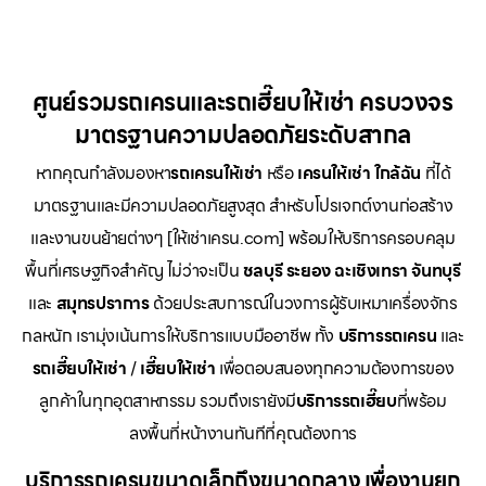
ศูนย์รวมรถเครนและรถเฮี๊ยบให้เช่า ครบวงจร
มาตรฐานความปลอดภัยระดับสากล
หากคุณกำลังมองหา
รถเครนให้เช่า
หรือ
เครนให้เช่า
ใกล้ฉัน
ที่ได้
มาตรฐานและมีความปลอดภัยสูงสุด สำหรับโปรเจกต์งานก่อสร้าง
และงานขนย้ายต่างๆ [ให้เช่าเครน.com] พร้อมให้บริการครอบคลุม
พื้นที่เศรษฐกิจสำคัญ ไม่ว่าจะเป็น
ชลบุรี ระยอง ฉะเชิงเทรา จันทบุรี
และ
สมุทรปราการ
ด้วยประสบการณ์ในวงการผู้รับเหมาเครื่องจักร
กลหนัก เรามุ่งเน้นการให้บริการแบบมืออาชีพ ทั้ง
บริการรถเครน
และ
รถเฮี๊ยบให้เช่า
/
เฮี๊ยบให้เช่า
เพื่อตอบสนองทุกความต้องการของ
ลูกค้าในทุกอุตสาหกรรม รวมถึงเรายังมี
บริการรถเฮี๊ยบ
ที่พร้อม
ลงพื้นที่หน้างานทันทีที่คุณต้องการ
บริการรถเครนขนาดเล็กถึงขนาดกลาง เพื่องานยก