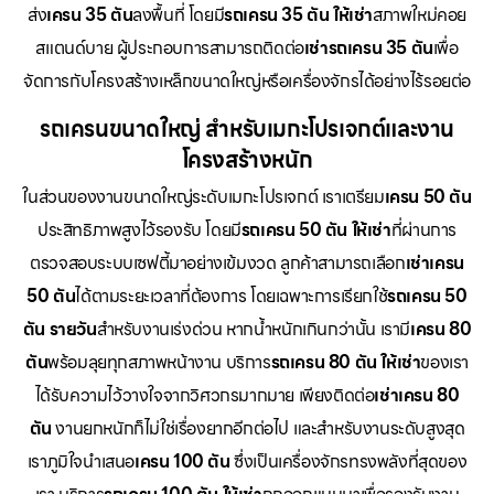
ส่ง
เครน 35 ตัน
ลงพื้นที่ โดยมี
รถเครน 35 ตัน ให้เช่า
สภาพใหม่คอย
สแตนด์บาย ผู้ประกอบการสามารถติดต่อ
เช่ารถเครน 35 ตัน
เพื่อ
จัดการกับโครงสร้างเหล็กขนาดใหญ่หรือเครื่องจักรได้อย่างไร้รอยต่อ
รถเครนขนาดใหญ่ สำหรับเมกะโปรเจกต์และงาน
โครงสร้างหนัก
ในส่วนของงานขนาดใหญ่ระดับเมกะโปรเจกต์ เราเตรียม
เครน 50 ตัน
ประสิทธิภาพสูงไว้รองรับ โดยมี
รถเครน 50 ตัน ให้เช่า
ที่ผ่านการ
ตรวจสอบระบบเซฟตี้มาอย่างเข้มงวด ลูกค้าสามารถเลือก
เช่าเครน
50 ตัน
ได้ตามระยะเวลาที่ต้องการ โดยเฉพาะการเรียกใช้
รถเครน 50
ตัน รายวัน
สำหรับงานเร่งด่วน หากน้ำหนักเกินกว่านั้น เรามี
เครน 80
ตัน
พร้อมลุยทุกสภาพหน้างาน บริการ
รถเครน 80 ตัน ให้เช่า
ของเรา
ได้รับความไว้วางใจจากวิศวกรมากมาย เพียงติดต่อ
เช่าเครน 80
ตัน
งานยกหนักก็ไม่ใช่เรื่องยากอีกต่อไป และสำหรับงานระดับสูงสุด
เราภูมิใจนำเสนอ
เครน 100 ตัน
ซึ่งเป็นเครื่องจักรทรงพลังที่สุดของ