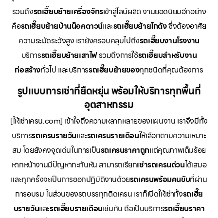
รวมถึง
รถเฮี๊ยบย้ายเครื่องจักร
เข้าสู่ไลน์ผลิต งานยอดนิยมอีกอย่าง
คือ
รถเฮี๊ยบย้ายบ้านน็อคดาวน์
และ
รถเฮี๊ยบย้ายโกดัง
ซึ่งต้องอาศัย
ความระมัดระวังสูง เรายังครอบคลุมไปถึง
รถเฮี๊ยบงานโรงงาน
บริการ
รถเฮี๊ยบย้ายเสาไฟ
รวมถึงการใช้
รถเฮี๊ยบสำหรับงาน
ก่อสร้าง
ทั่วไป และบริการ
รถเฮี๊ยบย้ายของ
ทุกชนิดที่คุณต้องการ
รูปแบบการเช่าที่ยืดหยุ่น พร้อมให้บริการทุกพื้นที่
อุตสาหกรรม
[ให้เช่าเครน.com] เข้าใจถึงความหลากหลายของแผนงาน เราจึงมีทั้ง
บริการ
รถเครนรายวัน
และ
รถเครนรายเดือน
ให้เลือกตามความเหมาะ
สม โดยยังคงจุดเด่นในการเป็น
รถเครนราคาถูก
แต่คุณภาพเต็มร้อย
หากหน้างานมีปัญหากะทันหัน สามารถเรียก
เช่ารถเครนด่วน
ได้เสมอ
และทุกครั้งจะเป็นการออกปฏิบัติงานด้วย
รถเครนพร้อมคนขับ
ที่ผ่าน
การอบรม ในส่วนของรถบรรทุกติดเครน เราก็เปิดให้เช่าทั้ง
รถเฮี๊ย
บรายวัน
และ
รถเฮี๊ยบรายเดือน
เช่นกัน ถือเป็นบริการ
รถเฮี๊ยบราคา