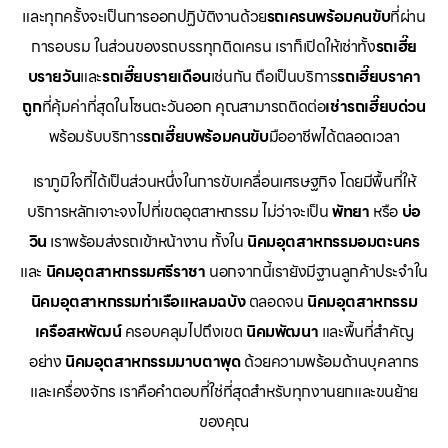
และทุกครั้งจะเป็นการออกปฏิบัติงานด้วย
รถเครนพร้อมคนขับ
ที่ผ่าน
การอบรม ในส่วนของรถบรรทุกติดเครน เราก็เปิดให้เช่าทั้ง
รถเฮี๊ย
บรายวัน
และ
รถเฮี๊ยบรายเดือน
เช่นกัน ถือเป็นบริการ
รถเฮี๊ยบราคา
ถูก
ที่คุ้มค่าที่สุดในโซนตะวันออก คุณสามารถติดต่อ
เช่ารถเฮี๊ยบด่วน
พร้อมรับบริการ
รถเฮี๊ยบพร้อมคนขับ
มืออาชีพได้ตลอดเวลา
เราภูมิใจที่ได้เป็นส่วนหนึ่งในการขับเคลื่อนเศรษฐกิจ โดยมีพื้นที่ให้
บริการหลักเจาะจงไปที่เขตอุตสาหกรรม ไม่ว่าจะเป็น
พัทยา
หรือ
บ่อ
วิน
เราพร้อมส่งรถเข้าหน้างาน ทั้งใน
นิคมอุตสาหกรรมอมตะนคร
และ
นิคมอุตสาหกรรมศรีราชา
นอกจากนี้เรายังมีฐานลูกค้าประจำใน
นิคมอุตสาหกรรมท่าเรือแหลมฉบัง
ตลอดจน
นิคมอุตสาหกรรม
เครือสหพัฒน์
ครอบคลุมไปถึงเขต
นิคมพัฒนา
และพื้นที่สำคัญ
อย่าง
นิคมอุตสาหกรรมมาบตาพุด
ด้วยความพร้อมด้านบุคลากร
และเครื่องจักร เราคือคำตอบที่ใช่ที่สุดสำหรับทุกงานยกและขนย้าย
ของคุณ