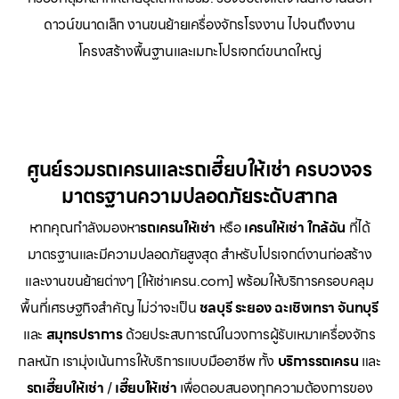
ดาวน์ขนาดเล็ก งานขนย้ายเครื่องจักรโรงงาน ไปจนถึงงาน
โครงสร้างพื้นฐานและเมกะโปรเจกต์ขนาดใหญ่
ศูนย์รวมรถเครนและรถเฮี๊ยบให้เช่า ครบวงจร
มาตรฐานความปลอดภัยระดับสากล
หากคุณกำลังมองหา
รถเครนให้เช่า
หรือ
เครนให้เช่า
ใกล้ฉัน
ที่ได้
มาตรฐานและมีความปลอดภัยสูงสุด สำหรับโปรเจกต์งานก่อสร้าง
และงานขนย้ายต่างๆ [ให้เช่าเครน.com] พร้อมให้บริการครอบคลุม
พื้นที่เศรษฐกิจสำคัญ ไม่ว่าจะเป็น
ชลบุรี ระยอง ฉะเชิงเทรา จันทบุรี
และ
สมุทรปราการ
ด้วยประสบการณ์ในวงการผู้รับเหมาเครื่องจักร
กลหนัก เรามุ่งเน้นการให้บริการแบบมืออาชีพ ทั้ง
บริการรถเครน
และ
รถเฮี๊ยบให้เช่า
/
เฮี๊ยบให้เช่า
เพื่อตอบสนองทุกความต้องการของ