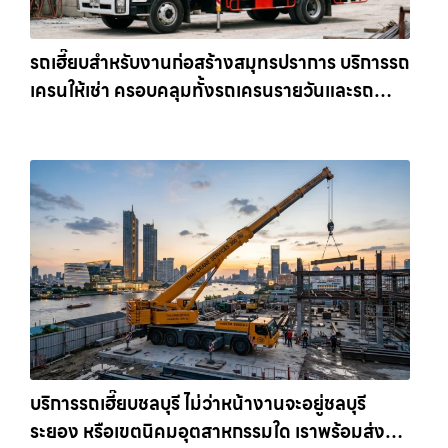
รถเฮี๊ยบสำหรับงานก่อสร้างสมุทรปราการ บริการรถ
เครนให้เช่า ครอบคลุมทั้งรถเครนรายวันและรถ
เครนรายเดือน ตอบโจทย์ทุกไซต์งาน ให้เช่า
เครน.com
บริการรถเฮี๊ยบชลบุรี ไม่ว่าหน้างานจะอยู่ชลบุรี
ระยอง หรือเขตนิคมอุตสาหกรรมใด เราพร้อมส่งรถ