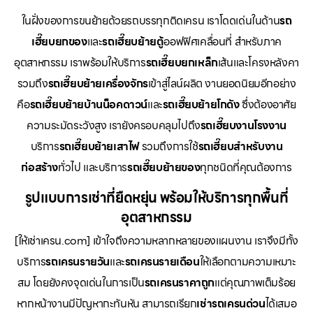
ในฝั่งของการขนย้ายด้วยรถบรรทุกติดเครน เราโดดเด่นในด้าน
รถ
เฮี๊ยบยกของ
และ
รถเฮี๊ยบย้ายตู้
ออฟฟิศเคลื่อนที่ สำหรับภาค
อุตสาหกรรม เราพร้อมให้บริการ
รถเฮี๊ยบยกเหล็ก
เส้นและโครงหลังคา
รวมถึง
รถเฮี๊ยบย้ายเครื่องจักร
เข้าสู่ไลน์ผลิต งานยอดนิยมอีกอย่าง
คือ
รถเฮี๊ยบย้ายบ้านน็อคดาวน์
และ
รถเฮี๊ยบย้ายโกดัง
ซึ่งต้องอาศัย
ความระมัดระวังสูง เรายังครอบคลุมไปถึง
รถเฮี๊ยบงานโรงงาน
บริการ
รถเฮี๊ยบย้ายเสาไฟ
รวมถึงการใช้
รถเฮี๊ยบสำหรับงาน
ก่อสร้าง
ทั่วไป และบริการ
รถเฮี๊ยบย้ายของ
ทุกชนิดที่คุณต้องการ
รูปแบบการเช่าที่ยืดหยุ่น พร้อมให้บริการทุกพื้นที่
อุตสาหกรรม
[ให้เช่าเครน.com] เข้าใจถึงความหลากหลายของแผนงาน เราจึงมีทั้ง
บริการ
รถเครนรายวัน
และ
รถเครนรายเดือน
ให้เลือกตามความเหมาะ
สม โดยยังคงจุดเด่นในการเป็น
รถเครนราคาถูก
แต่คุณภาพเต็มร้อย
หากหน้างานมีปัญหากะทันหัน สามารถเรียก
เช่ารถเครนด่วน
ได้เสมอ