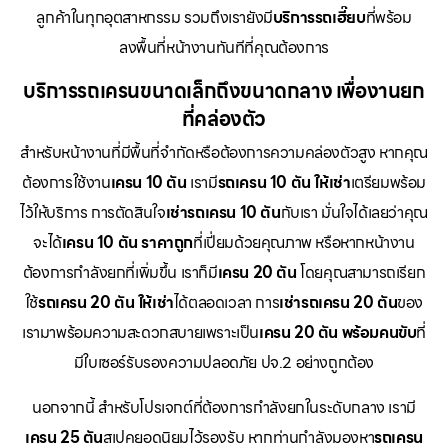
ลูกค้าในทุกอุตสาหกรรม รวมถึงเรายังมี
บริการรถเฮี๊ยบ
ที่พร้อม
ลงพื้นที่หน้างานทันทีที่คุณต้องการ
บริการรถเครนขนาดเล็กถึงขนาดกลาง เพื่องานยก
ที่คล่องตัว
สำหรับหน้างานที่มีพื้นที่จำกัดหรือต้องการความคล่องตัวสูง หากคุณ
ต้องการใช้งาน
เครน 10 ตัน
เรามี
รถเครน 10 ตัน ให้เช่า
เตรียมพร้อม
ไว้ให้บริการ การตัดสินใจ
เช่ารถเครน 10 ตัน
กับเรา มั่นใจได้เลยว่าคุณ
จะได้
เครน 10 ตัน ราคาถูก
ที่เปี่ยมด้วยคุณภาพ หรือหากหน้างาน
ต้องการกำลังยกที่เพิ่มขึ้น เราก็มี
เครน 20 ตัน
โดยคุณสามารถเรียก
ใช้
รถเครน 20 ตัน ให้เช่า
ได้ตลอดเวลา การ
เช่ารถเครน 20 ตัน
ของ
เรามาพร้อมความสะดวกสบายเพราะเป็น
เครน 20 ตัน พร้อมคนขับ
ที่
มีใบเซอร์รับรองความปลอดภัย ปจ.2 อย่างถูกต้อง
นอกจากนี้ สำหรับโปรเจกต์ที่ต้องการกำลังยกในระดับกลาง เรามี
เครน 25 ตัน
สเปคยอดนิยมไว้รองรับ หากท่านกำลังมองหา
รถเครน