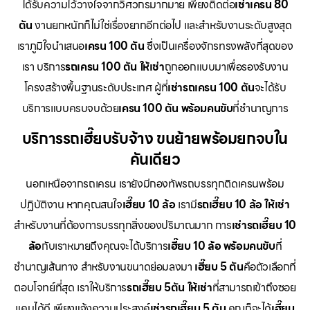
ได้รับความไว้วางใจจากวิศวกรมากมาย เพียงติดต่อ
เช่าเครน 80
ตัน
งานยกหนักก็ไม่ใช่เรื่องยากอีกต่อไป และสำหรับงานระดับสูงสุด
เราภูมิใจนำเสนอ
เครน 100 ตัน
ซึ่งเป็นเครื่องจักรทรงพลังที่สุดของ
เรา บริการ
รถเครน 100 ตัน ให้เช่า
ถูกออกแบบมาเพื่อรองรับงาน
โครงสร้างพื้นฐานระดับประเทศ ผู้ที่
เช่ารถเครน 100 ตัน
จะได้รับ
บริการแบบครบจบด้วย
เครน 100 ตัน พร้อมคนขับ
ที่ชำนาญการ
บริการรถเฮี๊ยบรับจ้าง ขนย้ายพร้อมยกจบใน
คันเดียว
นอกเหนือจากรถเครน เรายังมีกองทัพรถบรรทุกติดเครนพร้อม
ปฏิบัติงาน หากคุณสนใจ
เฮี๊ยบ 10 ล้อ
เรามี
รถเฮี๊ยบ 10 ล้อ ให้เช่า
สำหรับงานที่ต้องการบรรทุกสิ่งของปริมาณมาก การ
เช่ารถเฮี๊ยบ 10
ล้อ
กับเราหมายถึงคุณจะได้บริการ
เฮี๊ยบ 10 ล้อ พร้อมคนขับ
ที่
ชำนาญเส้นทาง สำหรับงานขนาดย่อมลงมา
เฮี๊ยบ 5 ตัน
คือตัวเลือกที่
ตอบโจทย์ที่สุด เราให้บริการ
รถเฮี๊ยบ 5ตัน ให้เช่า
ที่สามารถเข้าถึงซอย
แคบได้ดี เพียงแจ้งความประสงค์
เช่ารถเฮี๊ยบ 5 ตัน
คุณก็จะได้
เฮี๊ยบ