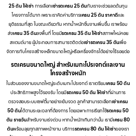
25 ตัน ให้เช่า
การเลือก
เช่ารถเครน 25 ตัน
กับเราจะช่วยลดต้นทุน
โครงการได้มาก เพราะเราคิดค่าบริการ
เครน 25 ตัน ราคาดี
และ
ยุติธรรมที่สุด ในขณะเดียวกัน หากน้ำหนักชิ้นงานเพิ่มขึ้น เราพร้อม
ส่ง
เครน 35 ตัน
ลงพื้นที่ โดยมี
รถเครน 35 ตัน ให้เช่า
สภาพใหม่คอย
สแตนด์บาย ผู้ประกอบการสามารถติดต่อ
เช่ารถเครน 35 ตัน
เพื่อ
จัดการกับโครงสร้างเหล็กขนาดใหญ่หรือเครื่องจักรได้อย่างไร้รอยต่อ
รถเครนขนาดใหญ่ สำหรับเมกะโปรเจกต์และงาน
โครงสร้างหนัก
ในส่วนของงานขนาดใหญ่ระดับเมกะโปรเจกต์ เราเตรียม
เครน 50 ตัน
ประสิทธิภาพสูงไว้รองรับ โดยมี
รถเครน 50 ตัน ให้เช่า
ที่ผ่านการ
ตรวจสอบระบบเซฟตี้มาอย่างเข้มงวด ลูกค้าสามารถเลือก
เช่าเครน
50 ตัน
ได้ตามระยะเวลาที่ต้องการ โดยเฉพาะการเรียกใช้
รถเครน 50
ตัน รายวัน
สำหรับงานเร่งด่วน หากน้ำหนักเกินกว่านั้น เรามี
เครน 80
ตัน
พร้อมลุยทุกสภาพหน้างาน บริการ
รถเครน 80 ตัน ให้เช่า
ของเรา