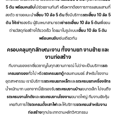
5 ตัน พร้อมคนขับ
ไปช่วยงานทันที หรือหากต้องการการผสมผสานที่
ลงตัว เราขอแนะนำ
เฮี๊ยบ 10 ล้อ 5 ตัน
ซึ่งมีบริการ
รถเฮี๊ยบ 10 ล้อ 5
ตัน ให้เช่า
รองรับ ผู้รับเหมาสามารถ
เช่ารถเฮี๊ยบ 10 ล้อ 5 ตัน
เพื่อขน
ถ่ายวัสดุก่อสร้างได้รวดเร็ว โดยมาในรูปแบบ
เฮี๊ยบ 10 ล้อ 5 ตัน
พร้อมคนขับ
เช่นเดียวกัน
ครอบคลุมทุกลักษณะงาน ทั้งงานยก งานย้าย และ
งานก่อสร้าง
ทีมงานของเราเชี่ยวชาญในทุกสถานการณ์ ไม่ว่าจะเป็นบริการ
รถ
เครนยกของ
ทั่วไป หรือ
รถเครนยกตู้
คอนเทนเนอร์ สำหรับโรงงาน
อุตสาหกรรม เรามีบริการ
รถเครนยกเหล็ก
และ
รถเครนยกเครื่องจักร
น้ำหนักมาก นอกจากนี้ยังรองรับ
รถเครนงานบ้าน
ขนาดเล็ก ไปจนถึง
รถเครนงานโกดัง
และ
รถเครนงานโรงงาน
ขนาดใหญ่ ทีมงานยังคุ้น
เคยกับการใช้
รถเครนตั้งเสาไฟ
และให้บริการ
รถเครนสำหรับงาน
ก่อสร้าง
ทุกประเภทตามหลักวิศวกรรม