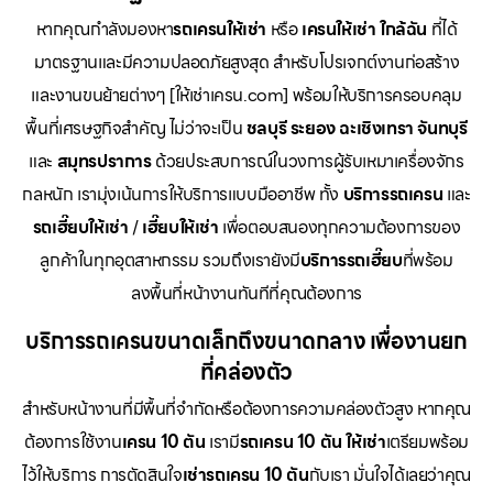
หากคุณกำลังมองหา
รถเครนให้เช่า
หรือ
เครนให้เช่า
ใกล้ฉัน
ที่ได้
มาตรฐานและมีความปลอดภัยสูงสุด สำหรับโปรเจกต์งานก่อสร้าง
และงานขนย้ายต่างๆ [ให้เช่าเครน.com] พร้อมให้บริการครอบคลุม
พื้นที่เศรษฐกิจสำคัญ ไม่ว่าจะเป็น
ชลบุรี ระยอง ฉะเชิงเทรา จันทบุรี
และ
สมุทรปราการ
ด้วยประสบการณ์ในวงการผู้รับเหมาเครื่องจักร
กลหนัก เรามุ่งเน้นการให้บริการแบบมืออาชีพ ทั้ง
บริการรถเครน
และ
รถเฮี๊ยบให้เช่า
/
เฮี๊ยบให้เช่า
เพื่อตอบสนองทุกความต้องการของ
ลูกค้าในทุกอุตสาหกรรม รวมถึงเรายังมี
บริการรถเฮี๊ยบ
ที่พร้อม
ลงพื้นที่หน้างานทันทีที่คุณต้องการ
บริการรถเครนขนาดเล็กถึงขนาดกลาง เพื่องานยก
ที่คล่องตัว
สำหรับหน้างานที่มีพื้นที่จำกัดหรือต้องการความคล่องตัวสูง หากคุณ
ต้องการใช้งาน
เครน 10 ตัน
เรามี
รถเครน 10 ตัน ให้เช่า
เตรียมพร้อม
ไว้ให้บริการ การตัดสินใจ
เช่ารถเครน 10 ตัน
กับเรา มั่นใจได้เลยว่าคุณ