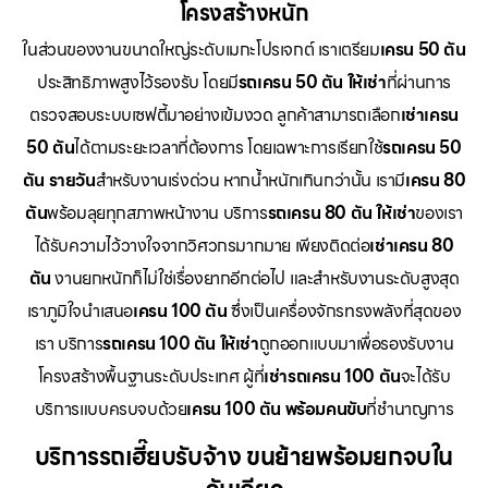
โครงสร้างหนัก
ในส่วนของงานขนาดใหญ่ระดับเมกะโปรเจกต์ เราเตรียม
เครน 50 ตัน
ประสิทธิภาพสูงไว้รองรับ โดยมี
รถเครน 50 ตัน ให้เช่า
ที่ผ่านการ
ตรวจสอบระบบเซฟตี้มาอย่างเข้มงวด ลูกค้าสามารถเลือก
เช่าเครน
50 ตัน
ได้ตามระยะเวลาที่ต้องการ โดยเฉพาะการเรียกใช้
รถเครน 50
ตัน รายวัน
สำหรับงานเร่งด่วน หากน้ำหนักเกินกว่านั้น เรามี
เครน 80
ตัน
พร้อมลุยทุกสภาพหน้างาน บริการ
รถเครน 80 ตัน ให้เช่า
ของเรา
ได้รับความไว้วางใจจากวิศวกรมากมาย เพียงติดต่อ
เช่าเครน 80
ตัน
งานยกหนักก็ไม่ใช่เรื่องยากอีกต่อไป และสำหรับงานระดับสูงสุด
เราภูมิใจนำเสนอ
เครน 100 ตัน
ซึ่งเป็นเครื่องจักรทรงพลังที่สุดของ
เรา บริการ
รถเครน 100 ตัน ให้เช่า
ถูกออกแบบมาเพื่อรองรับงาน
โครงสร้างพื้นฐานระดับประเทศ ผู้ที่
เช่ารถเครน 100 ตัน
จะได้รับ
บริการแบบครบจบด้วย
เครน 100 ตัน พร้อมคนขับ
ที่ชำนาญการ
บริการรถเฮี๊ยบรับจ้าง ขนย้ายพร้อมยกจบใน