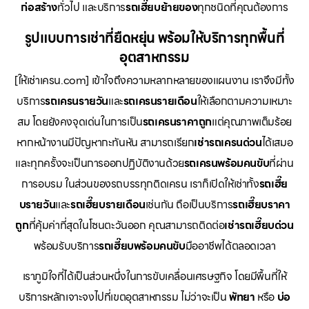
ก่อสร้าง
ทั่วไป และบริการ
รถเฮี๊ยบย้ายของ
ทุกชนิดที่คุณต้องการ
รูปแบบการเช่าที่ยืดหยุ่น พร้อมให้บริการทุกพื้นที่
อุตสาหกรรม
[ให้เช่าเครน.com] เข้าใจถึงความหลากหลายของแผนงาน เราจึงมีทั้ง
บริการ
รถเครนรายวัน
และ
รถเครนรายเดือน
ให้เลือกตามความเหมาะ
สม โดยยังคงจุดเด่นในการเป็น
รถเครนราคาถูก
แต่คุณภาพเต็มร้อย
หากหน้างานมีปัญหากะทันหัน สามารถเรียก
เช่ารถเครนด่วน
ได้เสมอ
และทุกครั้งจะเป็นการออกปฏิบัติงานด้วย
รถเครนพร้อมคนขับ
ที่ผ่าน
การอบรม ในส่วนของรถบรรทุกติดเครน เราก็เปิดให้เช่าทั้ง
รถเฮี๊ย
บรายวัน
และ
รถเฮี๊ยบรายเดือน
เช่นกัน ถือเป็นบริการ
รถเฮี๊ยบราคา
ถูก
ที่คุ้มค่าที่สุดในโซนตะวันออก คุณสามารถติดต่อ
เช่ารถเฮี๊ยบด่วน
พร้อมรับบริการ
รถเฮี๊ยบพร้อมคนขับ
มืออาชีพได้ตลอดเวลา
เราภูมิใจที่ได้เป็นส่วนหนึ่งในการขับเคลื่อนเศรษฐกิจ โดยมีพื้นที่ให้
บริการหลักเจาะจงไปที่เขตอุตสาหกรรม ไม่ว่าจะเป็น
พัทยา
หรือ
บ่อ