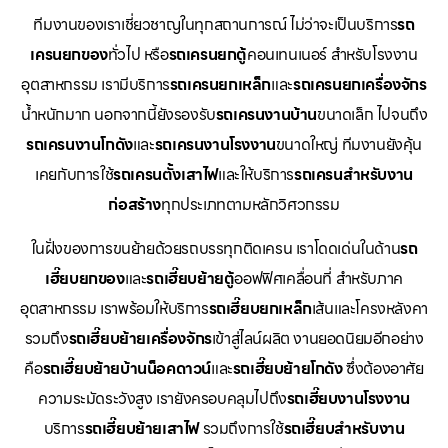
ทีมงานของเราเชี่ยวชาญในทุกสถานการณ์ ไม่ว่าจะเป็นบริการ
รถ
เครนยกของ
ทั่วไป หรือ
รถเครนยกตู้
คอนเทนเนอร์ สำหรับโรงงาน
อุตสาหกรรม เรามีบริการ
รถเครนยกเหล็ก
และ
รถเครนยกเครื่องจักร
น้ำหนักมาก นอกจากนี้ยังรองรับ
รถเครนงานบ้าน
ขนาดเล็ก ไปจนถึง
รถเครนงานโกดัง
และ
รถเครนงานโรงงาน
ขนาดใหญ่ ทีมงานยังคุ้น
เคยกับการใช้
รถเครนตั้งเสาไฟ
และให้บริการ
รถเครนสำหรับงาน
ก่อสร้าง
ทุกประเภทตามหลักวิศวกรรม
ในฝั่งของการขนย้ายด้วยรถบรรทุกติดเครน เราโดดเด่นในด้าน
รถ
เฮี๊ยบยกของ
และ
รถเฮี๊ยบย้ายตู้
ออฟฟิศเคลื่อนที่ สำหรับภาค
อุตสาหกรรม เราพร้อมให้บริการ
รถเฮี๊ยบยกเหล็ก
เส้นและโครงหลังคา
รวมถึง
รถเฮี๊ยบย้ายเครื่องจักร
เข้าสู่ไลน์ผลิต งานยอดนิยมอีกอย่าง
คือ
รถเฮี๊ยบย้ายบ้านน็อคดาวน์
และ
รถเฮี๊ยบย้ายโกดัง
ซึ่งต้องอาศัย
ความระมัดระวังสูง เรายังครอบคลุมไปถึง
รถเฮี๊ยบงานโรงงาน
บริการ
รถเฮี๊ยบย้ายเสาไฟ
รวมถึงการใช้
รถเฮี๊ยบสำหรับงาน