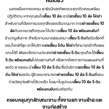
คันเดียว
นอกเหนือจากรถเครน เรายังมีกองทัพรถบรรทุกติดเครนพร้อม
ปฏิบัติงาน หากคุณสนใจ
เฮี๊ยบ 10 ล้อ
เรามี
รถเฮี๊ยบ 10 ล้อ ให้เช่า
สำหรับงานที่ต้องการบรรทุกสิ่งของปริมาณมาก การ
เช่ารถเฮี๊ยบ 10
ล้อ
กับเราหมายถึงคุณจะได้บริการ
เฮี๊ยบ 10 ล้อ พร้อมคนขับ
ที่
ชำนาญเส้นทาง สำหรับงานขนาดย่อมลงมา
เฮี๊ยบ 5 ตัน
คือตัวเลือกที่
ตอบโจทย์ที่สุด เราให้บริการ
รถเฮี๊ยบ 5ตัน ให้เช่า
ที่สามารถเข้าถึงซอย
แคบได้ดี เพียงแจ้งความประสงค์
เช่ารถเฮี๊ยบ 5 ตัน
คุณก็จะได้
เฮี๊ยบ
5 ตัน พร้อมคนขับ
ไปช่วยงานทันที หรือหากต้องการการผสมผสานที่
ลงตัว เราขอแนะนำ
เฮี๊ยบ 10 ล้อ 5 ตัน
ซึ่งมีบริการ
รถเฮี๊ยบ 10 ล้อ 5
ตัน ให้เช่า
รองรับ ผู้รับเหมาสามารถ
เช่ารถเฮี๊ยบ 10 ล้อ 5 ตัน
เพื่อขน
ถ่ายวัสดุก่อสร้างได้รวดเร็ว โดยมาในรูปแบบ
เฮี๊ยบ 10 ล้อ 5 ตัน
พร้อมคนขับ
เช่นเดียวกัน
ครอบคลุมทุกลักษณะงาน ทั้งงานยก งานย้าย และ
งานก่อสร้าง