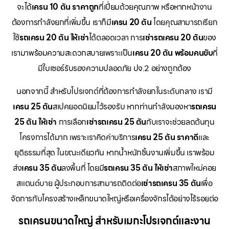
จะได้
เครน 10 ตัน ราคาถูก
ที่เปี่ยมด้วยคุณภาพ หรือหากหน้างาน
ต้องการกำลังยกที่เพิ่มขึ้น เราก็มี
เครน 20 ตัน
โดยคุณสามารถเรียก
ใช้
รถเครน 20 ตัน ให้เช่า
ได้ตลอดเวลา การ
เช่ารถเครน 20 ตัน
ของ
เรามาพร้อมความสะดวกสบายเพราะเป็น
เครน 20 ตัน พร้อมคนขับ
ที่
มีใบเซอร์รับรองความปลอดภัย ปจ.2 อย่างถูกต้อง
นอกจากนี้ สำหรับโปรเจกต์ที่ต้องการกำลังยกในระดับกลาง เรามี
เครน 25 ตัน
สเปคยอดนิยมไว้รองรับ หากท่านกำลังมองหา
รถเครน
25 ตัน ให้เช่า
การเลือก
เช่ารถเครน 25 ตัน
กับเราจะช่วยลดต้นทุน
โครงการได้มาก เพราะเราคิดค่าบริการ
เครน 25 ตัน ราคาดี
และ
ยุติธรรมที่สุด ในขณะเดียวกัน หากน้ำหนักชิ้นงานเพิ่มขึ้น เราพร้อม
ส่ง
เครน 35 ตัน
ลงพื้นที่ โดยมี
รถเครน 35 ตัน ให้เช่า
สภาพใหม่คอย
สแตนด์บาย ผู้ประกอบการสามารถติดต่อ
เช่ารถเครน 35 ตัน
เพื่อ
จัดการกับโครงสร้างเหล็กขนาดใหญ่หรือเครื่องจักรได้อย่างไร้รอยต่อ
รถเครนขนาดใหญ่ สำหรับเมกะโปรเจกต์และงาน