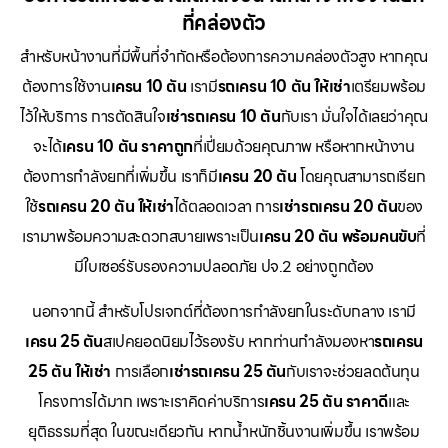
ที่คล่องตัว
สำหรับหน้างานที่มีพื้นที่จำกัดหรือต้องการความคล่องตัวสูง หากคุณ
ต้องการใช้งาน
เครน 10 ตัน
เรามี
รถเครน 10 ตัน ให้เช่า
เตรียมพร้อม
ไว้ให้บริการ การตัดสินใจ
เช่ารถเครน 10 ตัน
กับเรา มั่นใจได้เลยว่าคุณ
จะได้
เครน 10 ตัน ราคาถูก
ที่เปี่ยมด้วยคุณภาพ หรือหากหน้างาน
ต้องการกำลังยกที่เพิ่มขึ้น เราก็มี
เครน 20 ตัน
โดยคุณสามารถเรียก
ใช้
รถเครน 20 ตัน ให้เช่า
ได้ตลอดเวลา การ
เช่ารถเครน 20 ตัน
ของ
เรามาพร้อมความสะดวกสบายเพราะเป็น
เครน 20 ตัน พร้อมคนขับ
ที่
มีใบเซอร์รับรองความปลอดภัย ปจ.2 อย่างถูกต้อง
นอกจากนี้ สำหรับโปรเจกต์ที่ต้องการกำลังยกในระดับกลาง เรามี
เครน 25 ตัน
สเปคยอดนิยมไว้รองรับ หากท่านกำลังมองหา
รถเครน
25 ตัน ให้เช่า
การเลือก
เช่ารถเครน 25 ตัน
กับเราจะช่วยลดต้นทุน
โครงการได้มาก เพราะเราคิดค่าบริการ
เครน 25 ตัน ราคาดี
และ
ยุติธรรมที่สุด ในขณะเดียวกัน หากน้ำหนักชิ้นงานเพิ่มขึ้น เราพร้อม