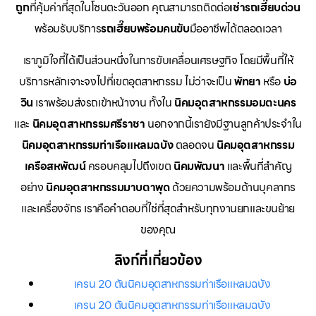
ถูก
ที่คุ้มค่าที่สุดในโซนตะวันออก คุณสามารถติดต่อ
เช่ารถเฮี๊ยบด่วน
พร้อมรับบริการ
รถเฮี๊ยบพร้อมคนขับ
มืออาชีพได้ตลอดเวลา
เราภูมิใจที่ได้เป็นส่วนหนึ่งในการขับเคลื่อนเศรษฐกิจ โดยมีพื้นที่ให้
บริการหลักเจาะจงไปที่เขตอุตสาหกรรม ไม่ว่าจะเป็น
พัทยา
หรือ
บ่อ
วิน
เราพร้อมส่งรถเข้าหน้างาน ทั้งใน
นิคมอุตสาหกรรมอมตะนคร
และ
นิคมอุตสาหกรรมศรีราชา
นอกจากนี้เรายังมีฐานลูกค้าประจำใน
นิคมอุตสาหกรรมท่าเรือแหลมฉบัง
ตลอดจน
นิคมอุตสาหกรรม
เครือสหพัฒน์
ครอบคลุมไปถึงเขต
นิคมพัฒนา
และพื้นที่สำคัญ
อย่าง
นิคมอุตสาหกรรมมาบตาพุด
ด้วยความพร้อมด้านบุคลากร
และเครื่องจักร เราคือคำตอบที่ใช่ที่สุดสำหรับทุกงานยกและขนย้าย
ของคุณ
ลิงก์ที่เกี่ยวข้อง
เครน 20 ตันนิคมอุตสาหกรรมท่าเรือแหลมฉบัง
เครน 20 ตันนิคมอุตสาหกรรมท่าเรือแหลมฉบัง