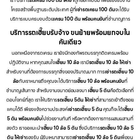
เรา บริการ
รถเครน 100 ตัน ให้เช่า
ถูกออกแบบมาเพื่อรองรับงาน
โครงสร้างพื้นฐานระดับประเทศ ผู้ที่
เช่ารถเครน 100 ตัน
จะได้รับ
บริการแบบครบจบด้วย
เครน 100 ตัน พร้อมคนขับ
ที่ชำนาญการ
บริการรถเฮี๊ยบรับจ้าง ขนย้ายพร้อมยกจบใน
คันเดียว
นอกเหนือจากรถเครน เรายังมีกองทัพรถบรรทุกติดเครนพร้อม
ปฏิบัติงาน หากคุณสนใจ
เฮี๊ยบ 10 ล้อ
เรามี
รถเฮี๊ยบ 10 ล้อ ให้เช่า
สำหรับงานที่ต้องการบรรทุกสิ่งของปริมาณมาก การ
เช่ารถเฮี๊ยบ 10
ล้อ
กับเราหมายถึงคุณจะได้บริการ
เฮี๊ยบ 10 ล้อ พร้อมคนขับ
ที่
ชำนาญเส้นทาง สำหรับงานขนาดย่อมลงมา
เฮี๊ยบ 5 ตัน
คือตัวเลือกที่
ตอบโจทย์ที่สุด เราให้บริการ
รถเฮี๊ยบ 5ตัน ให้เช่า
ที่สามารถเข้าถึงซอย
แคบได้ดี เพียงแจ้งความประสงค์
เช่ารถเฮี๊ยบ 5 ตัน
คุณก็จะได้
เฮี๊ยบ
5 ตัน พร้อมคนขับ
ไปช่วยงานทันที หรือหากต้องการการผสมผสานที่
ลงตัว เราขอแนะนำ
เฮี๊ยบ 10 ล้อ 5 ตัน
ซึ่งมีบริการ
รถเฮี๊ยบ 10 ล้อ 5
ตัน ให้เช่า
รองรับ ผู้รับเหมาสามารถ
เช่ารถเฮี๊ยบ 10 ล้อ 5 ตัน
เพื่อขน