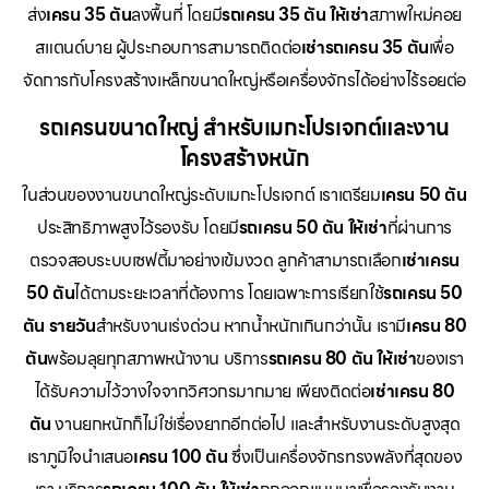
ส่ง
เครน 35 ตัน
ลงพื้นที่ โดยมี
รถเครน 35 ตัน ให้เช่า
สภาพใหม่คอย
สแตนด์บาย ผู้ประกอบการสามารถติดต่อ
เช่ารถเครน 35 ตัน
เพื่อ
จัดการกับโครงสร้างเหล็กขนาดใหญ่หรือเครื่องจักรได้อย่างไร้รอยต่อ
รถเครนขนาดใหญ่ สำหรับเมกะโปรเจกต์และงาน
โครงสร้างหนัก
ในส่วนของงานขนาดใหญ่ระดับเมกะโปรเจกต์ เราเตรียม
เครน 50 ตัน
ประสิทธิภาพสูงไว้รองรับ โดยมี
รถเครน 50 ตัน ให้เช่า
ที่ผ่านการ
ตรวจสอบระบบเซฟตี้มาอย่างเข้มงวด ลูกค้าสามารถเลือก
เช่าเครน
50 ตัน
ได้ตามระยะเวลาที่ต้องการ โดยเฉพาะการเรียกใช้
รถเครน 50
ตัน รายวัน
สำหรับงานเร่งด่วน หากน้ำหนักเกินกว่านั้น เรามี
เครน 80
ตัน
พร้อมลุยทุกสภาพหน้างาน บริการ
รถเครน 80 ตัน ให้เช่า
ของเรา
ได้รับความไว้วางใจจากวิศวกรมากมาย เพียงติดต่อ
เช่าเครน 80
ตัน
งานยกหนักก็ไม่ใช่เรื่องยากอีกต่อไป และสำหรับงานระดับสูงสุด
เราภูมิใจนำเสนอ
เครน 100 ตัน
ซึ่งเป็นเครื่องจักรทรงพลังที่สุดของ