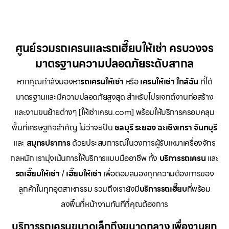
ศูนย์รวมรถเครนและรถเฮี๊ยบให้เช่า ครบวงจร
มาตรฐานความปลอดภัยระดับสากล
หากคุณกำลังมองหา
รถเครนให้เช่า
หรือ
เครนให้เช่า
ใกล้ฉัน
ที่ได้
มาตรฐานและมีความปลอดภัยสูงสุด สำหรับโปรเจกต์งานก่อสร้าง
และงานขนย้ายต่างๆ [ให้เช่าเครน.com] พร้อมให้บริการครอบคลุม
พื้นที่เศรษฐกิจสำคัญ ไม่ว่าจะเป็น
ชลบุรี ระยอง ฉะเชิงเทรา จันทบุรี
และ
สมุทรปราการ
ด้วยประสบการณ์ในวงการผู้รับเหมาเครื่องจักร
กลหนัก เรามุ่งเน้นการให้บริการแบบมืออาชีพ ทั้ง
บริการรถเครน
และ
รถเฮี๊ยบให้เช่า
/
เฮี๊ยบให้เช่า
เพื่อตอบสนองทุกความต้องการของ
ลูกค้าในทุกอุตสาหกรรม รวมถึงเรายังมี
บริการรถเฮี๊ยบ
ที่พร้อม
ลงพื้นที่หน้างานทันทีที่คุณต้องการ
บริการรถเครนขนาดเล็กถึงขนาดกลาง เพื่องานยก