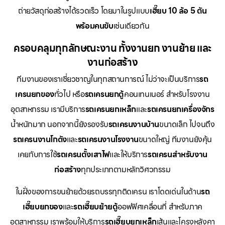
ถ่ายวัสดุก่อสร้างได้รวดเร็ว โดยมาในรูปแบบ
เฮี๊ยบ 10 ล้อ 5 ตัน
พร้อมคนขับ
เช่นเดียวกัน
ครอบคลุมทุกลักษณะงาน ทั้งงานยก งานย้าย และ
งานก่อสร้าง
ทีมงานของเราเชี่ยวชาญในทุกสถานการณ์ ไม่ว่าจะเป็นบริการ
รถ
เครนยกของ
ทั่วไป หรือ
รถเครนยกตู้
คอนเทนเนอร์ สำหรับโรงงาน
อุตสาหกรรม เรามีบริการ
รถเครนยกเหล็ก
และ
รถเครนยกเครื่องจักร
น้ำหนักมาก นอกจากนี้ยังรองรับ
รถเครนงานบ้าน
ขนาดเล็ก ไปจนถึง
รถเครนงานโกดัง
และ
รถเครนงานโรงงาน
ขนาดใหญ่ ทีมงานยังคุ้น
เคยกับการใช้
รถเครนตั้งเสาไฟ
และให้บริการ
รถเครนสำหรับงาน
ก่อสร้าง
ทุกประเภทตามหลักวิศวกรรม
ในฝั่งของการขนย้ายด้วยรถบรรทุกติดเครน เราโดดเด่นในด้าน
รถ
เฮี๊ยบยกของ
และ
รถเฮี๊ยบย้ายตู้
ออฟฟิศเคลื่อนที่ สำหรับภาค
อุตสาหกรรม เราพร้อมให้บริการ
รถเฮี๊ยบยกเหล็ก
เส้นและโครงหลังคา