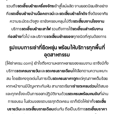
รวมถึง
รถเฮี๊ยบย้ายเครื่องจักร
เข้าสู่ไลน์ผลิต งานยอดนิยมอีกอย่าง
คือ
รถเฮี๊ยบย้ายบ้านน็อคดาวน์
และ
รถเฮี๊ยบย้ายโกดัง
ซึ่งต้องอาศัย
ความระมัดระวังสูง เรายังครอบคลุมไปถึง
รถเฮี๊ยบงานโรงงาน
บริการ
รถเฮี๊ยบย้ายเสาไฟ
รวมถึงการใช้
รถเฮี๊ยบสำหรับงาน
ก่อสร้าง
ทั่วไป และบริการ
รถเฮี๊ยบย้ายของ
ทุกชนิดที่คุณต้องการ
รูปแบบการเช่าที่ยืดหยุ่น พร้อมให้บริการทุกพื้นที่
อุตสาหกรรม
[ให้เช่าเครน.com] เข้าใจถึงความหลากหลายของแผนงาน เราจึงมีทั้ง
บริการ
รถเครนรายวัน
และ
รถเครนรายเดือน
ให้เลือกตามความเหมาะ
สม โดยยังคงจุดเด่นในการเป็น
รถเครนราคาถูก
แต่คุณภาพเต็มร้อย
หากหน้างานมีปัญหากะทันหัน สามารถเรียก
เช่ารถเครนด่วน
ได้เสมอ
และทุกครั้งจะเป็นการออกปฏิบัติงานด้วย
รถเครนพร้อมคนขับ
ที่ผ่าน
การอบรม ในส่วนของรถบรรทุกติดเครน เราก็เปิดให้เช่าทั้ง
รถเฮี๊ย
บรายวัน
และ
รถเฮี๊ยบรายเดือน
เช่นกัน ถือเป็นบริการ
รถเฮี๊ยบราคา