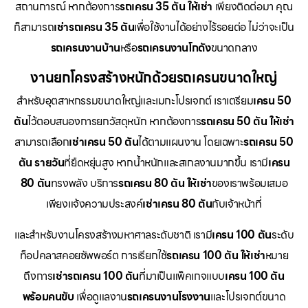
สถานการณ์ หากต้องการ
รถเครน 35 ตัน ให้เช่า
เพียงติดต่อมา คุณ
ก็สามารถ
เช่ารถเครน 35 ตัน
เพื่อใช้งานได้อย่างไร้รอยต่อ ไม่ว่าจะเป็น
รถเครนงานบ้าน
หรือ
รถเครนงานโกดัง
ขนาดกลาง
งานยกโครงสร้างหนักด้วยรถเครนขนาดใหญ่
สำหรับอุตสาหกรรมขนาดใหญ่และเมกะโปรเจกต์ เราเตรียม
เครน 50
ตัน
ไว้ตอบสนองการยกวัสดุหนัก หากต้องการ
รถเครน 50 ตัน ให้เช่า
สามารถเลือก
เช่าเครน 50 ตัน
ได้ตามแผนงาน โดยเฉพาะ
รถเครน 50
ตัน รายวัน
ที่ยืดหยุ่นสูง หากน้ำหนักและสเกลงานมากขึ้น เรามี
เครน
80 ตัน
ทรงพลัง บริการ
รถเครน 80 ตัน ให้เช่า
ของเราพร้อมเสมอ
เพียงแจ้งความประสงค์
เช่าเครน 80 ตัน
กับเจ้าหน้าที่
และสำหรับงานโครงสร้างมหาศาลระดับชาติ เรามี
เครน 100 ตัน
ระดับ
ท็อปคลาสคอยซัพพอร์ต การเรียกใช้
รถเครน 100 ตัน ให้เช่า
หมาย
ถึงการ
เช่ารถเครน 100 ตัน
ที่มาเป็นแพ็คเกจแบบ
เครน 100 ตัน
พร้อมคนขับ
เพื่อดูแลงาน
รถเครนงานโรงงาน
และโปรเจกต์ขนาด