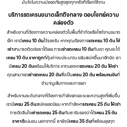
มั่นใจในความปลอดภัยสูงสุดทุกครั้งที่เรียกใช้งาน
บริการรถเครนขนาดเล็กถึงกลาง ตอบโจทย์ความ
คล่องตัว
สำหรับงานที่ต้องการความคล่องตัวในพื้นที่จำกัดหรือไซต์งานขนาด
เล็ก เรามี
เครน 10 ตัน
ไว้รองรับ หากคุณต้องการ
รถเครน 10 ตัน ให้
เช่า
สามารถติดต่อเราได้เลย การ
เช่ารถเครน 10 ตัน
กับเรา คุณจะได้
เครน 10 ตัน ราคาถูก
ที่คุ้มค่างบประมาณ ขยับสเปคขึ้นมาอีกนิด เรา
มี
เครน 20 ตัน
พร้อมให้บริการ หากมองหา
รถเครน 20 ตัน ให้เช่า
คุณสามารถ
เช่ารถเครน 20 ตัน
ซึ่งเป็น
เครน 20 ตัน พร้อมคนขับ
ที่
ชำนาญเส้นทางและการยก
สำหรับงานระดับกลางที่ต้องการกำลังยกและระยะความสูงที่เพิ่มขึ้น
เรามี
เครน 25 ตัน
สเปคยอดนิยม หากกำลังหา
รถเครน 25 ตัน ให้เช่า
การตัดสินใจ
เช่ารถเครน 25 ตัน
กับเรารับรองว่าได้
เครน 25 ตัน
ราคาดี
แน่นอน นอกจากนี้ เรายังมี
เครน 35 ตัน
ที่พร้อมลุยทุก