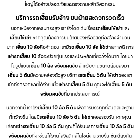
ใหญ่ได้อย่างปลอดภัยและตรงตามหลักวิศวกรรม
บริการรถเฮี๊ยบรับจ้าง ขนย้ายสะดวกรวดเร็ว
นอกเหนือจากเครนทรงสูง เรายังโดดเด่นเรื่อง
รถเฮี๊ยบให้เช่า
และ
เฮี๊ยบให้เช่า
หากคุณต้องการขนย้ายของหรือวัสดุก่อสร้างจำนวน
มาก
เฮี๊ยบ 10 ล้อ
คือคำตอบ เรามี
รถเฮี๊ยบ 10 ล้อ ให้เช่า
สภาพดี การ
เช่ารถเฮี๊ยบ 10 ล้อ
จะช่วยทุ่นแรงและประหยัดเที่ยววิ่งได้มาก โดยมา
ในรูปแบบ
เฮี๊ยบ 10 ล้อ พร้อมคนขับ
สำหรับงานขนาดย่อมลงมา
เฮี๊ยบ 5 ตัน
มีความคล่องตัวสูง บริการ
รถเฮี๊ยบ 5ตัน ให้เช่า
ของเรา
เข้าถึงตรอกซอยได้ง่าย เมื่อ
เช่ารถเฮี๊ยบ 5 ตัน
คุณจะได้
เฮี๊ยบ 5 ตัน
พร้อมคนขับ
ที่มากประสบการณ์
นอกจากนี้ เรายังมี
เฮี๊ยบ 10 ล้อ 5 ตัน
เพื่อการบรรทุกที่สมดุลและฐาน
ที่กว้างขึ้น โดยมี
รถเฮี๊ยบ 10 ล้อ 5 ตัน ให้เช่า
คอยรองรับ หากคุณ
เลือก
เช่ารถเฮี๊ยบ 10 ล้อ 5 ตัน
คุณก็ได้รับบริการ
เฮี๊ยบ 10 ล้อ 5 ตัน
พร้อมคนขับ
ที่จะช่วยให้งานโลจิสติกส์ในไซต์งานราบรื่นเช่นเดียวกัน