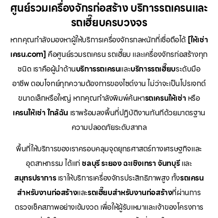
ศูนย์รวมเครื่องจักรก่อสร้าง บริการรถเครนและ
รถเฮี๊ยบครบวงจร
หากคุณกำลังมองหาผู้ให้บริการเครื่องจักรกลหนักที่เชื่อถือได้
[ให้เช่า
เครน.com]
คือศูนย์รวมรถเครน รถเฮี๊ยบ และเครื่องจักรก่อสร้างทุก
ชนิด เราคือผู้นำด้าน
บริการรถเครน
และ
บริการรถเฮี๊ยบ
ระดับมือ
อาชีพ ตอบโจทย์ทุกความต้องการของไซต์งาน ไม่ว่าจะเป็นโปรเจกต์
ขนาดเล็กหรือใหญ่ หากคุณกำลังพิมพ์ค้นหา
รถเครนให้เช่า
หรือ
เครนให้เช่า
ใกล้ฉัน
เราพร้อมลงพื้นที่ปฏิบัติงานทันทีด้วยมาตรฐาน
ความปลอดภัยระดับสากล
พื้นที่ให้บริการของเราครอบคลุมจุดยุทธศาสตร์ทางเศรษฐกิจและ
อุตสาหกรรม ได้แก่
ชลบุรี
ระยอง
ฉะเชิงเทรา
จันทบุรี
และ
สมุทรปราการ
เราให้บริการเครื่องจักรประสิทธิภาพสูง ทั้ง
รถเครน
สำหรับงานก่อสร้าง
และ
รถเฮี๊ยบสำหรับงานก่อสร้าง
ที่ผ่านการ
ตรวจเช็คสภาพอย่างเข้มงวด เพื่อให้ผู้รับเหมาและเจ้าของโครงการ