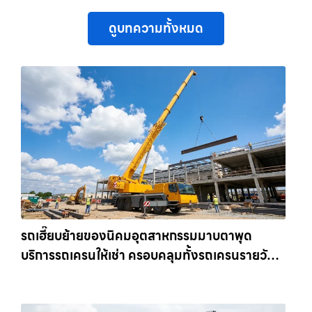
ดูบทความทั้งหมด
รถเฮี๊ยบย้ายของนิคมอุตสาหกรรมมาบตาพุด
บริการรถเครนให้เช่า ครอบคลุมทั้งรถเครนรายวัน
และรถเครนรายเดือน ตอบโจทย์ทุกไซต์งาน ให้เช่า
เครน.com