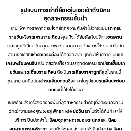
รูปแบบการเช่าที่ยืดหยุ่นและเข้าถึงนิคม
อุตสาหกรรมชั้นนำ
เรามีแพ็คเกจราคาที่ตอบโจทย์ทุกความคุ้มค่า ไม่ว่าจะเป็น
รถเครน
รายวัน
หรือ
รถเครนรายเดือน
คุณก็จะได้สัมผัสกับบริการ
รถเครน
ราคาถูก
ที่เปี่ยมด้วยคุณภาพ หากงานสะดุดต้องการใช้งานกะทันหัน
สามารถเรียก
เช่ารถเครนด่วน
ได้ตลอดเวลา ทุกคันให้บริการแบบ
รถ
เครนพร้อมคนขับ
เช่นเดียวกับฝั่งรถบรรทุกติดเครน เรามี
รถเฮี๊ยบรา
ยวัน
และ
รถเฮี๊ยบรายเดือน
ถือเป็น
รถเฮี๊ยบราคาถูก
ที่สุดในย่านนี้
คุณสามารถติดต่อ
เช่ารถเฮี๊ยบด่วน
ซึ่งจะมาในรูปแบบ
รถเฮี๊ยบพร้อม
คนขับ
ที่ไว้ใจได้เสมอ
เราพร้อมส่งเครื่องจักรลงพื้นที่อุตสาหกรรมสำคัญทั่วตะวันออก ไม่
ว่าหน้างานของคุณจะอยู่
พัทยา
หรือ
บ่อวิน
เราไปถึงได้ทันที เราให้
บริการเป็นประจำใน
นิคมอุตสาหกรรมอมตะนคร
และ
นิคม
อุตสาหกรรมศรีราชา
รวมถึงโซนขนส่งและคลังสินค้าอย่าง
นิคม