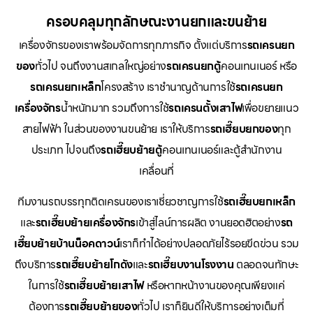
ครอบคลุมทุกลักษณะงานยกและขนย้าย
เครื่องจักรของเราพร้อมจัดการทุกภารกิจ ตั้งแต่บริการ
รถเครนยก
ของ
ทั่วไป จนถึงงานสเกลใหญ่อย่าง
รถเครนยกตู้
คอนเทนเนอร์ หรือ
รถเครนยกเหล็ก
โครงสร้าง เราชำนาญด้านการใช้
รถเครนยก
เครื่องจักร
น้ำหนักมาก รวมถึงการใช้
รถเครนตั้งเสาไฟ
เพื่อขยายแนว
สายไฟฟ้า ในส่วนของงานขนย้าย เราให้บริการ
รถเฮี๊ยบยกของ
ทุก
ประเภท ไปจนถึง
รถเฮี๊ยบย้ายตู้
คอนเทนเนอร์และตู้สำนักงาน
เคลื่อนที่
ทีมงานรถบรรทุกติดเครนของเราเชี่ยวชาญการใช้
รถเฮี๊ยบยกเหล็ก
และ
รถเฮี๊ยบย้ายเครื่องจักร
เข้าสู่ไลน์การผลิต งานยอดฮิตอย่าง
รถ
เฮี๊ยบย้ายบ้านน็อคดาวน์
เราก็ทำได้อย่างปลอดภัยไร้รอยขีดข่วน รวม
ถึงบริการ
รถเฮี๊ยบย้ายโกดัง
และ
รถเฮี๊ยบงานโรงงาน
ตลอดจนทักษะ
ในการใช้
รถเฮี๊ยบย้ายเสาไฟ
หรือหากหน้างานของคุณเพียงแค่
ต้องการ
รถเฮี๊ยบย้ายของ
ทั่วไป เราก็ยินดีให้บริการอย่างเต็มที่