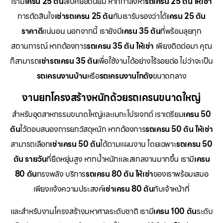
เรามี
เครน 25 ตัน
สเปคยอดนิยม หากกำลังหา
รถเครน 25 ตัน ให้เช่า
การตัดสินใจ
เช่ารถเครน 25 ตัน
กับเรารับรองว่าได้
เครน 25 ตัน
ราคาดี
แน่นอน นอกจากนี้ เรายังมี
เครน 35 ตัน
ที่พร้อมลุยทุก
สถานการณ์ หากต้องการ
รถเครน 35 ตัน ให้เช่า
เพียงติดต่อมา คุณ
ก็สามารถ
เช่ารถเครน 35 ตัน
เพื่อใช้งานได้อย่างไร้รอยต่อ ไม่ว่าจะเป็น
รถเครนงานบ้าน
หรือ
รถเครนงานโกดัง
ขนาดกลาง
งานยกโครงสร้างหนักด้วยรถเครนขนาดใหญ่
สำหรับอุตสาหกรรมขนาดใหญ่และเมกะโปรเจกต์ เราเตรียม
เครน 50
ตัน
ไว้ตอบสนองการยกวัสดุหนัก หากต้องการ
รถเครน 50 ตัน ให้เช่า
สามารถเลือก
เช่าเครน 50 ตัน
ได้ตามแผนงาน โดยเฉพาะ
รถเครน 50
ตัน รายวัน
ที่ยืดหยุ่นสูง หากน้ำหนักและสเกลงานมากขึ้น เรามี
เครน
80 ตัน
ทรงพลัง บริการ
รถเครน 80 ตัน ให้เช่า
ของเราพร้อมเสมอ
เพียงแจ้งความประสงค์
เช่าเครน 80 ตัน
กับเจ้าหน้าที่
และสำหรับงานโครงสร้างมหาศาลระดับชาติ เรามี
เครน 100 ตัน
ระดับ