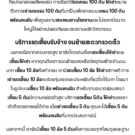
ท็อปคลาสคอยซัพพอร์ต การเรียกใช้
รถเครน 100 ตัน ให้เช่า
หมาย
ถึงการ
เช่ารถเครน 100 ตัน
ที่มาเป็นแพ็คเกจแบบ
เครน 100 ตัน
พร้อมคนขับ
เพื่อดูแลงาน
รถเครนงานโรงงาน
และโปรเจกต์ขนาด
ใหญ่ได้อย่างปลอดภัยและตรงตามหลักวิศวกรรม
บริการรถเฮี๊ยบรับจ้าง ขนย้ายสะดวกรวดเร็ว
นอกเหนือจากเครนทรงสูง เรายังโดดเด่นเรื่อง
รถเฮี๊ยบให้เช่า
และ
เฮี๊ยบให้เช่า
หากคุณต้องการขนย้ายของหรือวัสดุก่อสร้างจำนวน
มาก
เฮี๊ยบ 10 ล้อ
คือคำตอบ เรามี
รถเฮี๊ยบ 10 ล้อ ให้เช่า
สภาพดี การ
เช่ารถเฮี๊ยบ 10 ล้อ
จะช่วยทุ่นแรงและประหยัดเที่ยววิ่งได้มาก โดยมา
ในรูปแบบ
เฮี๊ยบ 10 ล้อ พร้อมคนขับ
สำหรับงานขนาดย่อมลงมา
เฮี๊ยบ 5 ตัน
มีความคล่องตัวสูง บริการ
รถเฮี๊ยบ 5ตัน ให้เช่า
ของเรา
เข้าถึงตรอกซอยได้ง่าย เมื่อ
เช่ารถเฮี๊ยบ 5 ตัน
คุณจะได้
เฮี๊ยบ 5 ตัน
พร้อมคนขับ
ที่มากประสบการณ์
นอกจากนี้ เรายังมี
เฮี๊ยบ 10 ล้อ 5 ตัน
เพื่อการบรรทุกที่สมดุลและฐาน