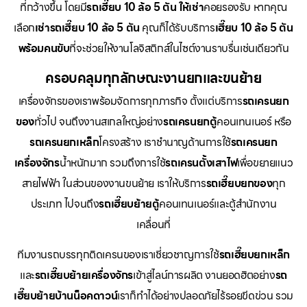
ที่กว้างขึ้น โดยมี
รถเฮี๊ยบ 10 ล้อ 5 ตัน ให้เช่า
คอยรองรับ หากคุณ
เลือก
เช่ารถเฮี๊ยบ 10 ล้อ 5 ตัน
คุณก็ได้รับบริการ
เฮี๊ยบ 10 ล้อ 5 ตัน
พร้อมคนขับ
ที่จะช่วยให้งานโลจิสติกส์ในไซต์งานราบรื่นเช่นเดียวกัน
ครอบคลุมทุกลักษณะงานยกและขนย้าย
เครื่องจักรของเราพร้อมจัดการทุกภารกิจ ตั้งแต่บริการ
รถเครนยก
ของ
ทั่วไป จนถึงงานสเกลใหญ่อย่าง
รถเครนยกตู้
คอนเทนเนอร์ หรือ
รถเครนยกเหล็ก
โครงสร้าง เราชำนาญด้านการใช้
รถเครนยก
เครื่องจักร
น้ำหนักมาก รวมถึงการใช้
รถเครนตั้งเสาไฟ
เพื่อขยายแนว
สายไฟฟ้า ในส่วนของงานขนย้าย เราให้บริการ
รถเฮี๊ยบยกของ
ทุก
ประเภท ไปจนถึง
รถเฮี๊ยบย้ายตู้
คอนเทนเนอร์และตู้สำนักงาน
เคลื่อนที่
ทีมงานรถบรรทุกติดเครนของเราเชี่ยวชาญการใช้
รถเฮี๊ยบยกเหล็ก
และ
รถเฮี๊ยบย้ายเครื่องจักร
เข้าสู่ไลน์การผลิต งานยอดฮิตอย่าง
รถ
เฮี๊ยบย้ายบ้านน็อคดาวน์
เราก็ทำได้อย่างปลอดภัยไร้รอยขีดข่วน รวม