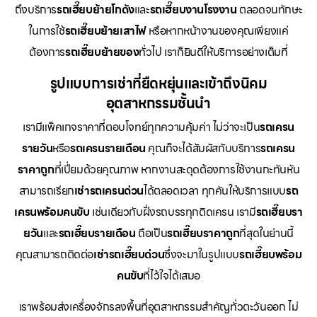
ถึงบริการ
รถเฮี๊ยบย้ายโกดัง
และ
รถเฮี๊ยบงานโรงงาน
ตลอดจนทักษะ
ในการใช้
รถเฮี๊ยบย้ายเสาไฟ
หรือหากหน้างานของคุณเพียงแค่
ต้องการ
รถเฮี๊ยบย้ายของ
ทั่วไป เราก็ยินดีให้บริการอย่างเต็มที่
รูปแบบการเช่าที่ยืดหยุ่นและเข้าถึงนิคม
อุตสาหกรรมชั้นนำ
เรามีแพ็คเกจราคาที่ตอบโจทย์ทุกความคุ้มค่า ไม่ว่าจะเป็น
รถเครน
รายวัน
หรือ
รถเครนรายเดือน
คุณก็จะได้สัมผัสกับบริการ
รถเครน
ราคาถูก
ที่เปี่ยมด้วยคุณภาพ หากงานสะดุดต้องการใช้งานกะทันหัน
สามารถเรียก
เช่ารถเครนด่วน
ได้ตลอดเวลา ทุกคันให้บริการแบบ
รถ
เครนพร้อมคนขับ
เช่นเดียวกับฝั่งรถบรรทุกติดเครน เรามี
รถเฮี๊ยบรา
ยวัน
และ
รถเฮี๊ยบรายเดือน
ถือเป็น
รถเฮี๊ยบราคาถูก
ที่สุดในย่านนี้
คุณสามารถติดต่อ
เช่ารถเฮี๊ยบด่วน
ซึ่งจะมาในรูปแบบ
รถเฮี๊ยบพร้อม
คนขับ
ที่ไว้ใจได้เสมอ
เราพร้อมส่งเครื่องจักรลงพื้นที่อุตสาหกรรมสำคัญทั่วตะวันออก ไม่