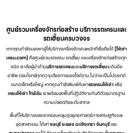
ศูนย์รวมเครื่องจักรก่อสร้าง บริการรถเครนและ
รถเฮี๊ยบครบวงจร
หากคุณกำลังมองหาผู้ให้บริการเครื่องจักรกลหนักที่เชื่อถือได้
[ให้เช่า
เครน.com]
คือศูนย์รวมรถเครน รถเฮี๊ยบ และเครื่องจักรก่อสร้างทุก
ชนิด เราคือผู้นำด้าน
บริการรถเครน
และ
บริการรถเฮี๊ยบ
ระดับมือ
อาชีพ ตอบโจทย์ทุกความต้องการของไซต์งาน ไม่ว่าจะเป็นโปรเจกต์
ขนาดเล็กหรือใหญ่ หากคุณกำลังพิมพ์ค้นหา
รถเครนให้เช่า
หรือ
เครนให้เช่า
ใกล้ฉัน
เราพร้อมลงพื้นที่ปฏิบัติงานทันทีด้วยมาตรฐาน
ความปลอดภัยระดับสากล
พื้นที่ให้บริการของเราครอบคลุมจุดยุทธศาสตร์ทางเศรษฐกิจและ
อุตสาหกรรม ได้แก่
ชลบุรี
ระยอง
ฉะเชิงเทรา
จันทบุรี
และ