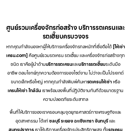
ศูนย์รวมเครื่องจักรก่อสร้าง บริการรถเครนและ
รถเฮี๊ยบครบวงจร
หากคุณกำลังมองหาผู้ให้บริการเครื่องจักรกลหนักที่เชื่อถือได้
[ให้เช่า
เครน.com]
คือศูนย์รวมรถเครน รถเฮี๊ยบ และเครื่องจักรก่อสร้างทุก
ชนิด เราคือผู้นำด้าน
บริการรถเครน
และ
บริการรถเฮี๊ยบ
ระดับมือ
อาชีพ ตอบโจทย์ทุกความต้องการของไซต์งาน ไม่ว่าจะเป็นโปรเจกต์
ขนาดเล็กหรือใหญ่ หากคุณกำลังพิมพ์ค้นหา
รถเครนให้เช่า
หรือ
เครนให้เช่า
ใกล้ฉัน
เราพร้อมลงพื้นที่ปฏิบัติงานทันทีด้วยมาตรฐาน
ความปลอดภัยระดับสากล
พื้นที่ให้บริการของเราครอบคลุมจุดยุทธศาสตร์ทางเศรษฐกิจและ
อุตสาหกรรม ได้แก่
ชลบุรี
ระยอง
ฉะเชิงเทรา
จันทบุรี
และ
สมุทรปราการ
เราให้บริการเครื่องจักรประสิทธิภาพสูง ทั้ง
รถเครน