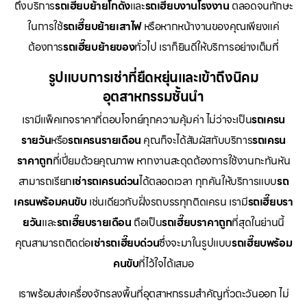
ถึงบริการ
รถเฮี๊ยบย้ายโกดัง
และ
รถเฮี๊ยบงานโรงงาน
ตลอดจนทักษะ
ในการใช้
รถเฮี๊ยบย้ายเสาไฟ
หรือหากหน้างานของคุณเพียงแค่
ต้องการ
รถเฮี๊ยบย้ายของ
ทั่วไป เราก็ยินดีให้บริการอย่างเต็มที่
รูปแบบการเช่าที่ยืดหยุ่นและเข้าถึงนิคม
อุตสาหกรรมชั้นนำ
เรามีแพ็คเกจราคาที่ตอบโจทย์ทุกความคุ้มค่า ไม่ว่าจะเป็น
รถเครน
รายวัน
หรือ
รถเครนรายเดือน
คุณก็จะได้สัมผัสกับบริการ
รถเครน
ราคาถูก
ที่เปี่ยมด้วยคุณภาพ หากงานสะดุดต้องการใช้งานกะทันหัน
สามารถเรียก
เช่ารถเครนด่วน
ได้ตลอดเวลา ทุกคันให้บริการแบบ
รถ
เครนพร้อมคนขับ
เช่นเดียวกับฝั่งรถบรรทุกติดเครน เรามี
รถเฮี๊ยบรา
ยวัน
และ
รถเฮี๊ยบรายเดือน
ถือเป็น
รถเฮี๊ยบราคาถูก
ที่สุดในย่านนี้
คุณสามารถติดต่อ
เช่ารถเฮี๊ยบด่วน
ซึ่งจะมาในรูปแบบ
รถเฮี๊ยบพร้อม
คนขับ
ที่ไว้ใจได้เสมอ
เราพร้อมส่งเครื่องจักรลงพื้นที่อุตสาหกรรมสำคัญทั่วตะวันออก ไม่