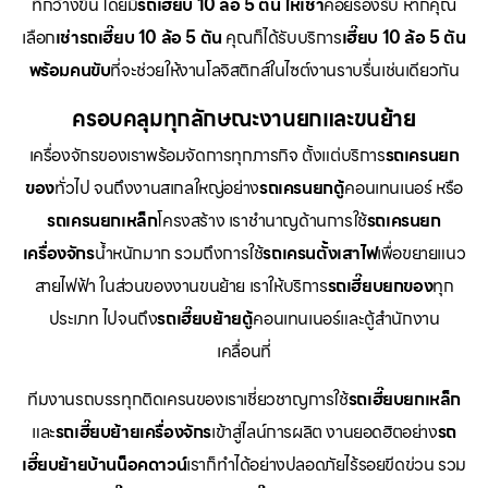
ที่กว้างขึ้น โดยมี
รถเฮี๊ยบ 10 ล้อ 5 ตัน ให้เช่า
คอยรองรับ หากคุณ
เลือก
เช่ารถเฮี๊ยบ 10 ล้อ 5 ตัน
คุณก็ได้รับบริการ
เฮี๊ยบ 10 ล้อ 5 ตัน
พร้อมคนขับ
ที่จะช่วยให้งานโลจิสติกส์ในไซต์งานราบรื่นเช่นเดียวกัน
ครอบคลุมทุกลักษณะงานยกและขนย้าย
เครื่องจักรของเราพร้อมจัดการทุกภารกิจ ตั้งแต่บริการ
รถเครนยก
ของ
ทั่วไป จนถึงงานสเกลใหญ่อย่าง
รถเครนยกตู้
คอนเทนเนอร์ หรือ
รถเครนยกเหล็ก
โครงสร้าง เราชำนาญด้านการใช้
รถเครนยก
เครื่องจักร
น้ำหนักมาก รวมถึงการใช้
รถเครนตั้งเสาไฟ
เพื่อขยายแนว
สายไฟฟ้า ในส่วนของงานขนย้าย เราให้บริการ
รถเฮี๊ยบยกของ
ทุก
ประเภท ไปจนถึง
รถเฮี๊ยบย้ายตู้
คอนเทนเนอร์และตู้สำนักงาน
เคลื่อนที่
ทีมงานรถบรรทุกติดเครนของเราเชี่ยวชาญการใช้
รถเฮี๊ยบยกเหล็ก
และ
รถเฮี๊ยบย้ายเครื่องจักร
เข้าสู่ไลน์การผลิต งานยอดฮิตอย่าง
รถ
เฮี๊ยบย้ายบ้านน็อคดาวน์
เราก็ทำได้อย่างปลอดภัยไร้รอยขีดข่วน รวม