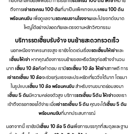
ท็อปคลาสคอยซัพพอร์ต การเรียกใช้
รถเครน 100 ตัน ให้เช่า
หมาย
ถึงการ
เช่ารถเครน 100 ตัน
ที่มาเป็นแพ็คเกจแบบ
เครน 100 ตัน
พร้อมคนขับ
เพื่อดูแลงาน
รถเครนงานโรงงาน
และโปรเจกต์ขนาด
ใหญ่ได้อย่างปลอดภัยและตรงตามหลักวิศวกรรม
บริการรถเฮี๊ยบรับจ้าง ขนย้ายสะดวกรวดเร็ว
นอกเหนือจากเครนทรงสูง เรายังโดดเด่นเรื่อง
รถเฮี๊ยบให้เช่า
และ
เฮี๊ยบให้เช่า
หากคุณต้องการขนย้ายของหรือวัสดุก่อสร้างจำนวน
มาก
เฮี๊ยบ 10 ล้อ
คือคำตอบ เรามี
รถเฮี๊ยบ 10 ล้อ ให้เช่า
สภาพดี การ
เช่ารถเฮี๊ยบ 10 ล้อ
จะช่วยทุ่นแรงและประหยัดเที่ยววิ่งได้มาก โดยมา
ในรูปแบบ
เฮี๊ยบ 10 ล้อ พร้อมคนขับ
สำหรับงานขนาดย่อมลงมา
เฮี๊ยบ 5 ตัน
มีความคล่องตัวสูง บริการ
รถเฮี๊ยบ 5ตัน ให้เช่า
ของเรา
เข้าถึงตรอกซอยได้ง่าย เมื่อ
เช่ารถเฮี๊ยบ 5 ตัน
คุณจะได้
เฮี๊ยบ 5 ตัน
พร้อมคนขับ
ที่มากประสบการณ์
นอกจากนี้ เรายังมี
เฮี๊ยบ 10 ล้อ 5 ตัน
เพื่อการบรรทุกที่สมดุลและฐาน