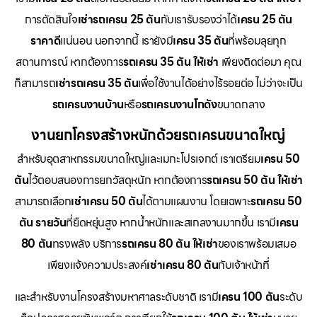
การตัดสินใจ
เช่ารถเครน 25 ตัน
กับเรารับรองว่าได้
เครน 25 ตัน
ราคาดี
แน่นอน นอกจากนี้ เรายังมี
เครน 35 ตัน
ที่พร้อมลุยทุก
สถานการณ์ หากต้องการ
รถเครน 35 ตัน ให้เช่า
เพียงติดต่อมา คุณ
ก็สามารถ
เช่ารถเครน 35 ตัน
เพื่อใช้งานได้อย่างไร้รอยต่อ ไม่ว่าจะเป็น
รถเครนงานบ้าน
หรือ
รถเครนงานโกดัง
ขนาดกลาง
งานยกโครงสร้างหนักด้วยรถเครนขนาดใหญ่
สำหรับอุตสาหกรรมขนาดใหญ่และเมกะโปรเจกต์ เราเตรียม
เครน 50
ตัน
ไว้ตอบสนองการยกวัสดุหนัก หากต้องการ
รถเครน 50 ตัน ให้เช่า
สามารถเลือก
เช่าเครน 50 ตัน
ได้ตามแผนงาน โดยเฉพาะ
รถเครน 50
ตัน รายวัน
ที่ยืดหยุ่นสูง หากน้ำหนักและสเกลงานมากขึ้น เรามี
เครน
80 ตัน
ทรงพลัง บริการ
รถเครน 80 ตัน ให้เช่า
ของเราพร้อมเสมอ
เพียงแจ้งความประสงค์
เช่าเครน 80 ตัน
กับเจ้าหน้าที่
และสำหรับงานโครงสร้างมหาศาลระดับชาติ เรามี
เครน 100 ตัน
ระดับ