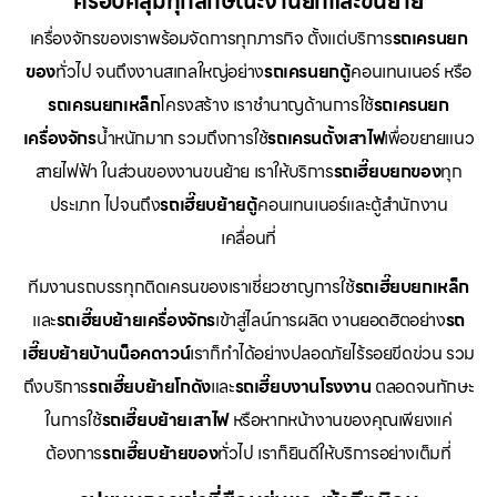
ครอบคลุมทุกลักษณะงานยกและขนย้าย
เครื่องจักรของเราพร้อมจัดการทุกภารกิจ ตั้งแต่บริการ
รถเครนยก
ของ
ทั่วไป จนถึงงานสเกลใหญ่อย่าง
รถเครนยกตู้
คอนเทนเนอร์ หรือ
รถเครนยกเหล็ก
โครงสร้าง เราชำนาญด้านการใช้
รถเครนยก
เครื่องจักร
น้ำหนักมาก รวมถึงการใช้
รถเครนตั้งเสาไฟ
เพื่อขยายแนว
สายไฟฟ้า ในส่วนของงานขนย้าย เราให้บริการ
รถเฮี๊ยบยกของ
ทุก
ประเภท ไปจนถึง
รถเฮี๊ยบย้ายตู้
คอนเทนเนอร์และตู้สำนักงาน
เคลื่อนที่
ทีมงานรถบรรทุกติดเครนของเราเชี่ยวชาญการใช้
รถเฮี๊ยบยกเหล็ก
และ
รถเฮี๊ยบย้ายเครื่องจักร
เข้าสู่ไลน์การผลิต งานยอดฮิตอย่าง
รถ
เฮี๊ยบย้ายบ้านน็อคดาวน์
เราก็ทำได้อย่างปลอดภัยไร้รอยขีดข่วน รวม
ถึงบริการ
รถเฮี๊ยบย้ายโกดัง
และ
รถเฮี๊ยบงานโรงงาน
ตลอดจนทักษะ
ในการใช้
รถเฮี๊ยบย้ายเสาไฟ
หรือหากหน้างานของคุณเพียงแค่
ต้องการ
รถเฮี๊ยบย้ายของ
ทั่วไป เราก็ยินดีให้บริการอย่างเต็มที่