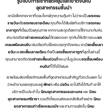
รูปแบบการเช่าที่ยืดหยุ่นและเข้าถึงนิคม
อุตสาหกรรมชั้นนำ
เรามีแพ็คเกจราคาที่ตอบโจทย์ทุกความคุ้มค่า ไม่ว่าจะเป็น
รถเครน
รายวัน
หรือ
รถเครนรายเดือน
คุณก็จะได้สัมผัสกับบริการ
รถเครน
ราคาถูก
ที่เปี่ยมด้วยคุณภาพ หากงานสะดุดต้องการใช้งานกะทันหัน
สามารถเรียก
เช่ารถเครนด่วน
ได้ตลอดเวลา ทุกคันให้บริการแบบ
รถ
เครนพร้อมคนขับ
เช่นเดียวกับฝั่งรถบรรทุกติดเครน เรามี
รถเฮี๊ยบรา
ยวัน
และ
รถเฮี๊ยบรายเดือน
ถือเป็น
รถเฮี๊ยบราคาถูก
ที่สุดในย่านนี้
คุณสามารถติดต่อ
เช่ารถเฮี๊ยบด่วน
ซึ่งจะมาในรูปแบบ
รถเฮี๊ยบพร้อม
คนขับ
ที่ไว้ใจได้เสมอ
เราพร้อมส่งเครื่องจักรลงพื้นที่อุตสาหกรรมสำคัญทั่วตะวันออก ไม่
ว่าหน้างานของคุณจะอยู่
พัทยา
หรือ
บ่อวิน
เราไปถึงได้ทันที เราให้
บริการเป็นประจำใน
นิคมอุตสาหกรรมอมตะนคร
และ
นิคม
อุตสาหกรรมศรีราชา
รวมถึงโซนขนส่งและคลังสินค้าอย่าง
นิคม
อุตสาหกรรมท่าเรือแหลมฉบัง
และฐานการผลิตใน
นิคม