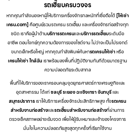
รถเฮี๊ยบครบวงจร
หากคุณกำลังมองหาผู้ให้บริการเครื่องจักรกลหนักที่เชื่อถือได้
[ให้เช่า
เครน.com]
คือศูนย์รวมรถเครน รถเฮี๊ยบ และเครื่องจักรก่อสร้างทุก
ชนิด เราคือผู้นำด้าน
บริการรถเครน
และ
บริการรถเฮี๊ยบ
ระดับมือ
อาชีพ ตอบโจทย์ทุกความต้องการของไซต์งาน ไม่ว่าจะเป็นโปรเจกต์
ขนาดเล็กหรือใหญ่ หากคุณกำลังพิมพ์ค้นหา
รถเครนให้เช่า
หรือ
เครนให้เช่า
ใกล้ฉัน
เราพร้อมลงพื้นที่ปฏิบัติงานทันทีด้วยมาตรฐาน
ความปลอดภัยระดับสากล
พื้นที่ให้บริการของเราครอบคลุมจุดยุทธศาสตร์ทางเศรษฐกิจและ
อุตสาหกรรม ได้แก่
ชลบุรี
ระยอง
ฉะเชิงเทรา
จันทบุรี
และ
สมุทรปราการ
เราให้บริการเครื่องจักรประสิทธิภาพสูง ทั้ง
รถเครน
สำหรับงานก่อสร้าง
และ
รถเฮี๊ยบสำหรับงานก่อสร้าง
ที่ผ่านการ
ตรวจเช็คสภาพอย่างเข้มงวด เพื่อให้ผู้รับเหมาและเจ้าของโครงการ
มั่นใจในความปลอดภัยสูงสุดทุกครั้งที่เรียกใช้งาน