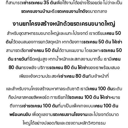
ก็สามารถ
เช่ารถเครน 35 ตัน
เพื่อใช้งานได้อย่างไร้รอยต่อ ไม่ว่าจะเป็น
รถเครนงานบ้าน
หรือ
รถเครนงานโกดัง
ขนาดกลาง
งานยกโครงสร้างหนักด้วยรถเครนขนาดใหญ่
สำหรับอุตสาหกรรมขนาดใหญ่และเมกะโปรเจกต์ เราเตรียม
เครน 50
ตัน
ไว้ตอบสนองการยกวัสดุหนัก หากต้องการ
รถเครน 50 ตัน ให้เช่า
สามารถเลือก
เช่าเครน 50 ตัน
ได้ตามแผนงาน โดยเฉพาะ
รถเครน 50
ตัน รายวัน
ที่ยืดหยุ่นสูง หากน้ำหนักและสเกลงานมากขึ้น เรามี
เครน
80 ตัน
ทรงพลัง บริการ
รถเครน 80 ตัน ให้เช่า
ของเราพร้อมเสมอ
เพียงแจ้งความประสงค์
เช่าเครน 80 ตัน
กับเจ้าหน้าที่
และสำหรับงานโครงสร้างมหาศาลระดับชาติ เรามี
เครน 100 ตัน
ระดับ
ท็อปคลาสคอยซัพพอร์ต การเรียกใช้
รถเครน 100 ตัน ให้เช่า
หมาย
ถึงการ
เช่ารถเครน 100 ตัน
ที่มาเป็นแพ็คเกจแบบ
เครน 100 ตัน
พร้อมคนขับ
เพื่อดูแลงาน
รถเครนงานโรงงาน
และโปรเจกต์ขนาด
ใหญ่ได้อย่างปลอดภัยและตรงตามหลักวิศวกรรม