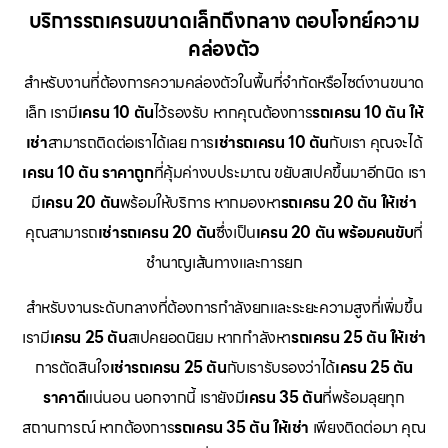
บริการรถเครนขนาดเล็กถึงกลาง ตอบโจทย์ความ
คล่องตัว
สำหรับงานที่ต้องการความคล่องตัวในพื้นที่จำกัดหรือไซต์งานขนาด
เล็ก เรามี
เครน 10 ตัน
ไว้รองรับ หากคุณต้องการ
รถเครน 10 ตัน ให้
เช่า
สามารถติดต่อเราได้เลย การ
เช่ารถเครน 10 ตัน
กับเรา คุณจะได้
เครน 10 ตัน ราคาถูก
ที่คุ้มค่างบประมาณ ขยับสเปคขึ้นมาอีกนิด เรา
มี
เครน 20 ตัน
พร้อมให้บริการ หากมองหา
รถเครน 20 ตัน ให้เช่า
คุณสามารถ
เช่ารถเครน 20 ตัน
ซึ่งเป็น
เครน 20 ตัน พร้อมคนขับ
ที่
ชำนาญเส้นทางและการยก
สำหรับงานระดับกลางที่ต้องการกำลังยกและระยะความสูงที่เพิ่มขึ้น
เรามี
เครน 25 ตัน
สเปคยอดนิยม หากกำลังหา
รถเครน 25 ตัน ให้เช่า
การตัดสินใจ
เช่ารถเครน 25 ตัน
กับเรารับรองว่าได้
เครน 25 ตัน
ราคาดี
แน่นอน นอกจากนี้ เรายังมี
เครน 35 ตัน
ที่พร้อมลุยทุก
สถานการณ์ หากต้องการ
รถเครน 35 ตัน ให้เช่า
เพียงติดต่อมา คุณ