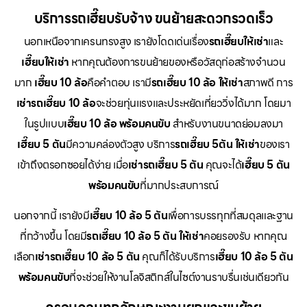
บริการรถเฮี๊ยบรับจ้าง ขนย้ายสะดวกรวดเร็ว
นอกเหนือจากเครนทรงสูง เรายังโดดเด่นเรื่อง
รถเฮี๊ยบให้เช่า
และ
เฮี๊ยบให้เช่า
หากคุณต้องการขนย้ายของหรือวัสดุก่อสร้างจำนวน
มาก
เฮี๊ยบ 10 ล้อ
คือคำตอบ เรามี
รถเฮี๊ยบ 10 ล้อ ให้เช่า
สภาพดี การ
เช่ารถเฮี๊ยบ 10 ล้อ
จะช่วยทุ่นแรงและประหยัดเที่ยววิ่งได้มาก โดยมา
ในรูปแบบ
เฮี๊ยบ 10 ล้อ พร้อมคนขับ
สำหรับงานขนาดย่อมลงมา
เฮี๊ยบ 5 ตัน
มีความคล่องตัวสูง บริการ
รถเฮี๊ยบ 5ตัน ให้เช่า
ของเรา
เข้าถึงตรอกซอยได้ง่าย เมื่อ
เช่ารถเฮี๊ยบ 5 ตัน
คุณจะได้
เฮี๊ยบ 5 ตัน
พร้อมคนขับ
ที่มากประสบการณ์
นอกจากนี้ เรายังมี
เฮี๊ยบ 10 ล้อ 5 ตัน
เพื่อการบรรทุกที่สมดุลและฐาน
ที่กว้างขึ้น โดยมี
รถเฮี๊ยบ 10 ล้อ 5 ตัน ให้เช่า
คอยรองรับ หากคุณ
เลือก
เช่ารถเฮี๊ยบ 10 ล้อ 5 ตัน
คุณก็ได้รับบริการ
เฮี๊ยบ 10 ล้อ 5 ตัน
พร้อมคนขับ
ที่จะช่วยให้งานโลจิสติกส์ในไซต์งานราบรื่นเช่นเดียวกัน