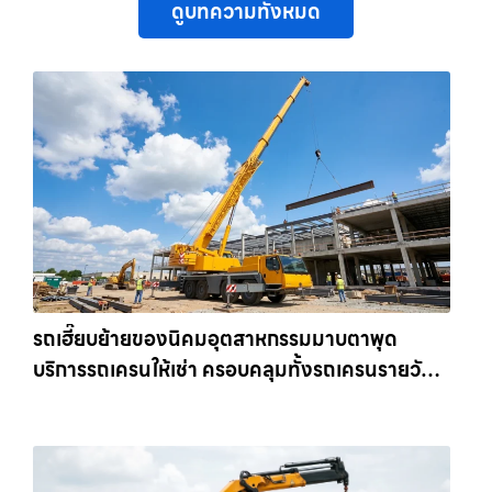
ดูบทความทั้งหมด
รถเฮี๊ยบย้ายของนิคมอุตสาหกรรมมาบตาพุด
บริการรถเครนให้เช่า ครอบคลุมทั้งรถเครนรายวัน
และรถเครนรายเดือน ตอบโจทย์ทุกไซต์งาน ให้เช่า
เครน.com