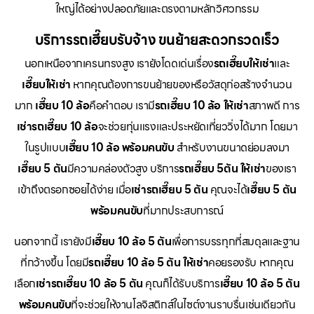
ใหญ่ได้อย่างปลอดภัยและตรงตามหลักวิศวกรรม
บริการรถเฮี๊ยบรับจ้าง ขนย้ายสะดวกรวดเร็ว
นอกเหนือจากเครนทรงสูง เรายังโดดเด่นเรื่อง
รถเฮี๊ยบให้เช่า
และ
เฮี๊ยบให้เช่า
หากคุณต้องการขนย้ายของหรือวัสดุก่อสร้างจำนวน
มาก
เฮี๊ยบ 10 ล้อ
คือคำตอบ เรามี
รถเฮี๊ยบ 10 ล้อ ให้เช่า
สภาพดี การ
เช่ารถเฮี๊ยบ 10 ล้อ
จะช่วยทุ่นแรงและประหยัดเที่ยววิ่งได้มาก โดยมา
ในรูปแบบ
เฮี๊ยบ 10 ล้อ พร้อมคนขับ
สำหรับงานขนาดย่อมลงมา
เฮี๊ยบ 5 ตัน
มีความคล่องตัวสูง บริการ
รถเฮี๊ยบ 5ตัน ให้เช่า
ของเรา
เข้าถึงตรอกซอยได้ง่าย เมื่อ
เช่ารถเฮี๊ยบ 5 ตัน
คุณจะได้
เฮี๊ยบ 5 ตัน
พร้อมคนขับ
ที่มากประสบการณ์
นอกจากนี้ เรายังมี
เฮี๊ยบ 10 ล้อ 5 ตัน
เพื่อการบรรทุกที่สมดุลและฐาน
ที่กว้างขึ้น โดยมี
รถเฮี๊ยบ 10 ล้อ 5 ตัน ให้เช่า
คอยรองรับ หากคุณ
เลือก
เช่ารถเฮี๊ยบ 10 ล้อ 5 ตัน
คุณก็ได้รับบริการ
เฮี๊ยบ 10 ล้อ 5 ตัน
พร้อมคนขับ
ที่จะช่วยให้งานโลจิสติกส์ในไซต์งานราบรื่นเช่นเดียวกัน