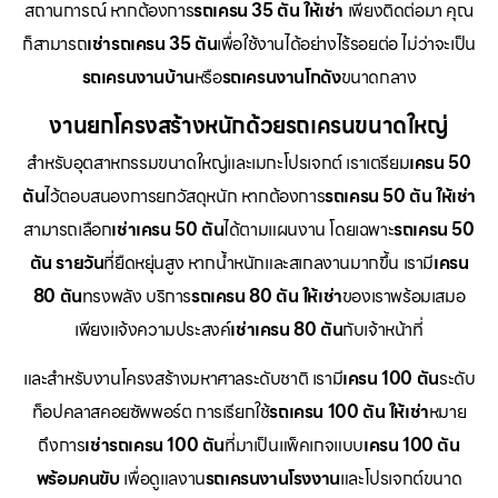
สถานการณ์ หากต้องการ
รถเครน 35 ตัน ให้เช่า
เพียงติดต่อมา คุณ
ก็สามารถ
เช่ารถเครน 35 ตัน
เพื่อใช้งานได้อย่างไร้รอยต่อ ไม่ว่าจะเป็น
รถเครนงานบ้าน
หรือ
รถเครนงานโกดัง
ขนาดกลาง
งานยกโครงสร้างหนักด้วยรถเครนขนาดใหญ่
สำหรับอุตสาหกรรมขนาดใหญ่และเมกะโปรเจกต์ เราเตรียม
เครน 50
ตัน
ไว้ตอบสนองการยกวัสดุหนัก หากต้องการ
รถเครน 50 ตัน ให้เช่า
สามารถเลือก
เช่าเครน 50 ตัน
ได้ตามแผนงาน โดยเฉพาะ
รถเครน 50
ตัน รายวัน
ที่ยืดหยุ่นสูง หากน้ำหนักและสเกลงานมากขึ้น เรามี
เครน
80 ตัน
ทรงพลัง บริการ
รถเครน 80 ตัน ให้เช่า
ของเราพร้อมเสมอ
เพียงแจ้งความประสงค์
เช่าเครน 80 ตัน
กับเจ้าหน้าที่
และสำหรับงานโครงสร้างมหาศาลระดับชาติ เรามี
เครน 100 ตัน
ระดับ
ท็อปคลาสคอยซัพพอร์ต การเรียกใช้
รถเครน 100 ตัน ให้เช่า
หมาย
ถึงการ
เช่ารถเครน 100 ตัน
ที่มาเป็นแพ็คเกจแบบ
เครน 100 ตัน
พร้อมคนขับ
เพื่อดูแลงาน
รถเครนงานโรงงาน
และโปรเจกต์ขนาด