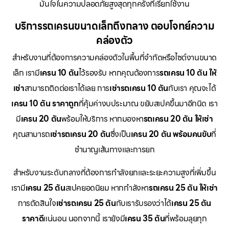
มั่นใจในความปลอดภัยสูงสุดทุกครั้งที่เรียกใช้งาน
บริการรถเครนขนาดเล็กถึงกลาง ตอบโจทย์ความ
คล่องตัว
สำหรับงานที่ต้องการความคล่องตัวในพื้นที่จำกัดหรือไซต์งานขนาด
เล็ก เรามี
เครน 10 ตัน
ไว้รองรับ หากคุณต้องการ
รถเครน 10 ตัน ให้
เช่า
สามารถติดต่อเราได้เลย การ
เช่ารถเครน 10 ตัน
กับเรา คุณจะได้
เครน 10 ตัน ราคาถูก
ที่คุ้มค่างบประมาณ ขยับสเปคขึ้นมาอีกนิด เรา
มี
เครน 20 ตัน
พร้อมให้บริการ หากมองหา
รถเครน 20 ตัน ให้เช่า
คุณสามารถ
เช่ารถเครน 20 ตัน
ซึ่งเป็น
เครน 20 ตัน พร้อมคนขับ
ที่
ชำนาญเส้นทางและการยก
สำหรับงานระดับกลางที่ต้องการกำลังยกและระยะความสูงที่เพิ่มขึ้น
เรามี
เครน 25 ตัน
สเปคยอดนิยม หากกำลังหา
รถเครน 25 ตัน ให้เช่า
การตัดสินใจ
เช่ารถเครน 25 ตัน
กับเรารับรองว่าได้
เครน 25 ตัน
ราคาดี
แน่นอน นอกจากนี้ เรายังมี
เครน 35 ตัน
ที่พร้อมลุยทุก