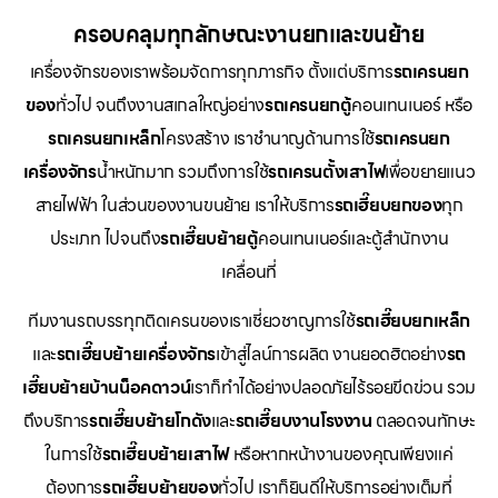
ครอบคลุมทุกลักษณะงานยกและขนย้าย
เครื่องจักรของเราพร้อมจัดการทุกภารกิจ ตั้งแต่บริการ
รถเครนยก
ของ
ทั่วไป จนถึงงานสเกลใหญ่อย่าง
รถเครนยกตู้
คอนเทนเนอร์ หรือ
รถเครนยกเหล็ก
โครงสร้าง เราชำนาญด้านการใช้
รถเครนยก
เครื่องจักร
น้ำหนักมาก รวมถึงการใช้
รถเครนตั้งเสาไฟ
เพื่อขยายแนว
สายไฟฟ้า ในส่วนของงานขนย้าย เราให้บริการ
รถเฮี๊ยบยกของ
ทุก
ประเภท ไปจนถึง
รถเฮี๊ยบย้ายตู้
คอนเทนเนอร์และตู้สำนักงาน
เคลื่อนที่
ทีมงานรถบรรทุกติดเครนของเราเชี่ยวชาญการใช้
รถเฮี๊ยบยกเหล็ก
และ
รถเฮี๊ยบย้ายเครื่องจักร
เข้าสู่ไลน์การผลิต งานยอดฮิตอย่าง
รถ
เฮี๊ยบย้ายบ้านน็อคดาวน์
เราก็ทำได้อย่างปลอดภัยไร้รอยขีดข่วน รวม
ถึงบริการ
รถเฮี๊ยบย้ายโกดัง
และ
รถเฮี๊ยบงานโรงงาน
ตลอดจนทักษะ
ในการใช้
รถเฮี๊ยบย้ายเสาไฟ
หรือหากหน้างานของคุณเพียงแค่
ต้องการ
รถเฮี๊ยบย้ายของ
ทั่วไป เราก็ยินดีให้บริการอย่างเต็มที่