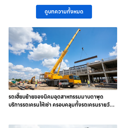
ดูบทความทั้งหมด
รถเฮี๊ยบย้ายของนิคมอุตสาหกรรมมาบตาพุด
บริการรถเครนให้เช่า ครอบคลุมทั้งรถเครนรายวัน
และรถเครนรายเดือน ตอบโจทย์ทุกไซต์งาน ให้เช่า
เครน.com