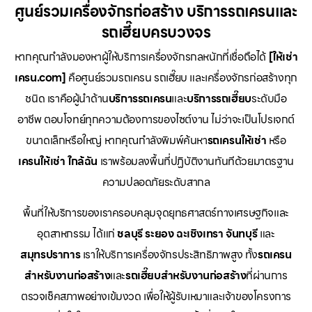
ศูนย์รวมเครื่องจักรก่อสร้าง บริการรถเครนและ
รถเฮี๊ยบครบวงจร
หากคุณกำลังมองหาผู้ให้บริการเครื่องจักรกลหนักที่เชื่อถือได้
[ให้เช่า
เครน.com]
คือศูนย์รวมรถเครน รถเฮี๊ยบ และเครื่องจักรก่อสร้างทุก
ชนิด เราคือผู้นำด้าน
บริการรถเครน
และ
บริการรถเฮี๊ยบ
ระดับมือ
อาชีพ ตอบโจทย์ทุกความต้องการของไซต์งาน ไม่ว่าจะเป็นโปรเจกต์
ขนาดเล็กหรือใหญ่ หากคุณกำลังพิมพ์ค้นหา
รถเครนให้เช่า
หรือ
เครนให้เช่า
ใกล้ฉัน
เราพร้อมลงพื้นที่ปฏิบัติงานทันทีด้วยมาตรฐาน
ความปลอดภัยระดับสากล
พื้นที่ให้บริการของเราครอบคลุมจุดยุทธศาสตร์ทางเศรษฐกิจและ
อุตสาหกรรม ได้แก่
ชลบุรี
ระยอง
ฉะเชิงเทรา
จันทบุรี
และ
สมุทรปราการ
เราให้บริการเครื่องจักรประสิทธิภาพสูง ทั้ง
รถเครน
สำหรับงานก่อสร้าง
และ
รถเฮี๊ยบสำหรับงานก่อสร้าง
ที่ผ่านการ
ตรวจเช็คสภาพอย่างเข้มงวด เพื่อให้ผู้รับเหมาและเจ้าของโครงการ