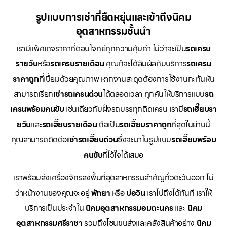
รูปแบบการเช่าที่ยืดหยุ่นและเข้าถึงนิคม
อุตสาหกรรมชั้นนำ
เรามีแพ็คเกจราคาที่ตอบโจทย์ทุกความคุ้มค่า ไม่ว่าจะเป็น
รถเครน
รายวัน
หรือ
รถเครนรายเดือน
คุณก็จะได้สัมผัสกับบริการ
รถเครน
ราคาถูก
ที่เปี่ยมด้วยคุณภาพ หากงานสะดุดต้องการใช้งานกะทันหัน
สามารถเรียก
เช่ารถเครนด่วน
ได้ตลอดเวลา ทุกคันให้บริการแบบ
รถ
เครนพร้อมคนขับ
เช่นเดียวกับฝั่งรถบรรทุกติดเครน เรามี
รถเฮี๊ยบรา
ยวัน
และ
รถเฮี๊ยบรายเดือน
ถือเป็น
รถเฮี๊ยบราคาถูก
ที่สุดในย่านนี้
คุณสามารถติดต่อ
เช่ารถเฮี๊ยบด่วน
ซึ่งจะมาในรูปแบบ
รถเฮี๊ยบพร้อม
คนขับ
ที่ไว้ใจได้เสมอ
เราพร้อมส่งเครื่องจักรลงพื้นที่อุตสาหกรรมสำคัญทั่วตะวันออก ไม่
ว่าหน้างานของคุณจะอยู่
พัทยา
หรือ
บ่อวิน
เราไปถึงได้ทันที เราให้
บริการเป็นประจำใน
นิคมอุตสาหกรรมอมตะนคร
และ
นิคม
อุตสาหกรรมศรีราชา
รวมถึงโซนขนส่งและคลังสินค้าอย่าง
นิคม