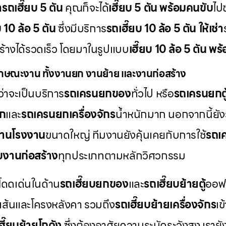
่ารถเฮี๊ยบ 5 ตัน
คุณก็จะได้
เฮี๊ยบ 5 ตัน พร้อมคนขับ
ไป
บ 10 ล้อ 5 ตัน
ซึ่งมีบริการ
รถเฮี๊ยบ 10 ล้อ 5 ตัน ให้เช่า
สร้างได้รวดเร็ว โดยมาในรูปแบบ
เฮี๊ยบ 10 ล้อ 5 ตัน พ
กษณะงาน ทั้งงานยก งานย้าย และงานก่อสร้าง
่าจะเป็นบริการ
รถเครนยกของ
ทั่วไป หรือ
รถเครนยกตู
็ก
และ
รถเครนยกเครื่องจักร
น้ำหนักมาก นอกจากนี้ยัง
านโรงงาน
ขนาดใหญ่ ทีมงานยังคุ้นเคยกับการใช้
รถเค
บงานก่อสร้าง
ทุกประเภทตามหลักวิศวกรรม
โดดเด่นในด้าน
รถเฮี๊ยบยกของ
และ
รถเฮี๊ยบย้ายตู้
ออฟฟ
เส้นและโครงหลังคา รวมถึง
รถเฮี๊ยบย้ายเครื่องจักร
เข
ฮี๊ยบย้ายโกดัง
ซึ่งต้องอาศัยความระมัดระวังสูง เราย