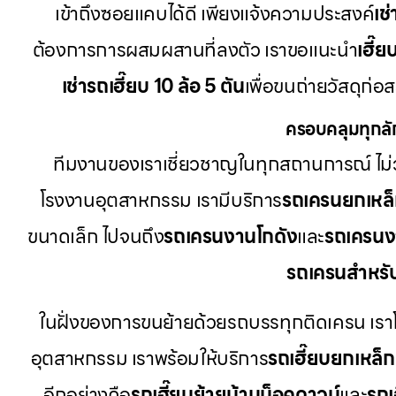
เข้าถึงซอยแคบได้ดี เพียงแจ้งความประสงค์
เช
ต้องการการผสมผสานที่ลงตัว เราขอแนะนำ
เฮี๊ย
เช่ารถเฮี๊ยบ 10 ล้อ 5 ตัน
เพื่อขนถ่ายวัสดุก่อ
ครอบคลุมทุกลั
ทีมงานของเราเชี่ยวชาญในทุกสถานการณ์ ไม่ว
โรงงานอุตสาหกรรม เรามีบริการ
รถเครนยกเหล
ขนาดเล็ก ไปจนถึง
รถเครนงานโกดัง
และ
รถเครนง
รถเครนสำหรั
ในฝั่งของการขนย้ายด้วยรถบรรทุกติดเครน เรา
อุตสาหกรรม เราพร้อมให้บริการ
รถเฮี๊ยบยกเหล็ก
อีกอย่างคือ
รถเฮี๊ยบย้ายบ้านน็อคดาวน์
และ
รถเ