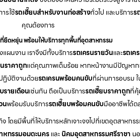
ารใช้
รถเฮี๊ยบสำหรับงานก่อสร้าง
ทั่วไป และบริการ
รถ
คุณต้องการ
ี่ยืดหยุ่น พร้อมให้บริการทุกพื้นที่อุตสาหกรรม
แผนงาน เราจึงมีทั้งบริการ
รถเครนรายวัน
และ
รถเคร
รนราคาถูก
แต่คุณภาพเต็มร้อย หากหน้างานมีปัญหากะ
ปฏิบัติงานด้วย
รถเครนพร้อมคนขับ
ที่ผ่านการอบรม 
ยบรายเดือน
เช่นกัน ถือเป็นบริการ
รถเฮี๊ยบราคาถูก
ที่
่วน
พร้อมรับบริการ
รถเฮี๊ยบพร้อมคนขับ
มืออาชีพได้
กิจ โดยมีพื้นที่ให้บริการหลักเจาะจงไปที่เขตอุตสาหกรร
สาหกรรมอมตะนคร
และ
นิคมอุตสาหกรรมศรีราชา
นอก