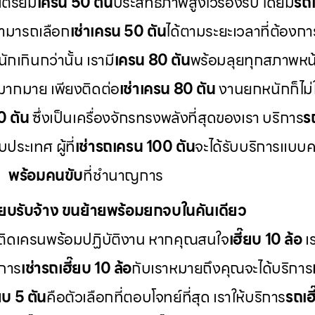
เตรียม
เครน 50 ตัน
ประสิทธิภาพสูงไว้รองรับ โดยมี
รถเ
สามารถเลือก
เช่าเครน 50 ตัน
ได้ตามระยะเวลาที่ต้องกา
กเกินกว่านั้น เรามี
เครน 80 ตัน
พร้อมลุยทุกสภาพหน
มากมาย เพียงติดต่อ
เช่าเครน 80 ตัน
งานยกหนักก็ไม่ใ
0 ตัน
ซึ่งเป็นเครื่องจักรทรงพลังที่สุดของเรา บริการ
ร
ระเทศ ผู้ที่
เช่ารถเครน 100 ตัน
จะได้รับบริการแบบ
พร้อมคนขับ
ที่ชำนาญการ
ี๊ยบรับจ้าง ขนย้ายพร้อมยกจบในคันเดียว
ติดเครนพร้อมปฏิบัติงาน หากคุณสนใจ
เฮี๊ยบ 10 ล้อ
เร
 การ
เช่ารถเฮี๊ยบ 10 ล้อ
กับเราหมายถึงคุณจะได้บริการ
๊ยบ 5 ตัน
คือตัวเลือกที่ตอบโจทย์ที่สุด เราให้บริการ
รถเฮี