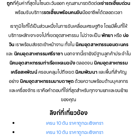
ถูก
ที่คุ้มค่าที่สุดในโซนตะวันออก คุณสามารถติดต่อ
เช่ารถเฮี๊ยบด่วน
พร้อมรับบริการ
รถเฮี๊ยบพร้อมคนขับ
มืออาชีพได้ตลอดเวลา
เราภูมิใจที่ได้เป็นส่วนหนึ่งในการขับเคลื่อนเศรษฐกิจ โดยมีพื้นที่ให้
บริการหลักเจาะจงไปที่เขตอุตสาหกรรม ไม่ว่าจะเป็น
พัทยา
หรือ
บ่อ
วิน
เราพร้อมส่งรถเข้าหน้างาน ทั้งใน
นิคมอุตสาหกรรมอมตะนคร
และ
นิคมอุตสาหกรรมศรีราชา
นอกจากนี้เรายังมีฐานลูกค้าประจำใน
นิคมอุตสาหกรรมท่าเรือแหลมฉบัง
ตลอดจน
นิคมอุตสาหกรรม
เครือสหพัฒน์
ครอบคลุมไปถึงเขต
นิคมพัฒนา
และพื้นที่สำคัญ
อย่าง
นิคมอุตสาหกรรมมาบตาพุด
ด้วยความพร้อมด้านบุคลากร
และเครื่องจักร เราคือคำตอบที่ใช่ที่สุดสำหรับทุกงานยกและขนย้าย
ของคุณ
ลิงก์ที่เกี่ยวข้อง
เครน 10 ตัน ราคาถูกฉะเชิงเทรา
เครน 10 ตัน ราคาถูกฉะเชิงเทรา