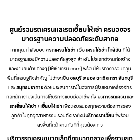
ศูนย์รวมรถเครนและรถเฮี๊ยบให้เช่า ครบวงจร
มาตรฐานความปลอดภัยระดับสากล
หากคุณกำลังมองหา
รถเครนให้เช่า
หรือ
เครนให้เช่า
ใกล้ฉัน
ที่ได้
มาตรฐานและมีความปลอดภัยสูงสุด สำหรับโปรเจกต์งานก่อสร้าง
และงานขนย้ายต่างๆ [ให้เช่าเครน.com] พร้อมให้บริการครอบคลุม
พื้นที่เศรษฐกิจสำคัญ ไม่ว่าจะเป็น
ชลบุรี ระยอง ฉะเชิงเทรา จันทบุรี
และ
สมุทรปราการ
ด้วยประสบการณ์ในวงการผู้รับเหมาเครื่องจักร
กลหนัก เรามุ่งเน้นการให้บริการแบบมืออาชีพ ทั้ง
บริการรถเครน
และ
รถเฮี๊ยบให้เช่า
/
เฮี๊ยบให้เช่า
เพื่อตอบสนองทุกความต้องการของ
ลูกค้าในทุกอุตสาหกรรม รวมถึงเรายังมี
บริการรถเฮี๊ยบ
ที่พร้อม
ลงพื้นที่หน้างานทันทีที่คุณต้องการ
บริการรถเครนขนาดเล็กถึงขนาดกลาง เพื่องานยก