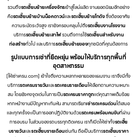
รวมถึง
รถเฮี๊ยบย้ายเครื่องจักร
เข้าสู่ไลน์ผลิต งานยอดนิยมอีกอย่าง
คือ
รถเฮี๊ยบย้ายบ้านน็อคดาวน์
และ
รถเฮี๊ยบย้ายโกดัง
ซึ่งต้องอาศัย
ความระมัดระวังสูง เรายังครอบคลุมไปถึง
รถเฮี๊ยบงานโรงงาน
บริการ
รถเฮี๊ยบย้ายเสาไฟ
รวมถึงการใช้
รถเฮี๊ยบสำหรับงาน
ก่อสร้าง
ทั่วไป และบริการ
รถเฮี๊ยบย้ายของ
ทุกชนิดที่คุณต้องการ
รูปแบบการเช่าที่ยืดหยุ่น พร้อมให้บริการทุกพื้นที่
อุตสาหกรรม
[ให้เช่าเครน.com] เข้าใจถึงความหลากหลายของแผนงาน เราจึงมีทั้ง
บริการ
รถเครนรายวัน
และ
รถเครนรายเดือน
ให้เลือกตามความเหมาะ
สม โดยยังคงจุดเด่นในการเป็น
รถเครนราคาถูก
แต่คุณภาพเต็มร้อย
หากหน้างานมีปัญหากะทันหัน สามารถเรียก
เช่ารถเครนด่วน
ได้เสมอ
และทุกครั้งจะเป็นการออกปฏิบัติงานด้วย
รถเครนพร้อมคนขับ
ที่ผ่าน
การอบรม ในส่วนของรถบรรทุกติดเครน เราก็เปิดให้เช่าทั้ง
รถเฮี๊ย
บรายวัน
และ
รถเฮี๊ยบรายเดือน
เช่นกัน ถือเป็นบริการ
รถเฮี๊ยบราคา