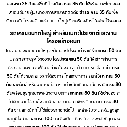
ส่ง
เครน 35 ตัน
ลงพื้นที่ โดยมี
รถเครน 35 ตัน ให้เช่า
สภาพใหม่คอย
สแตนด์บาย ผู้ประกอบการสามารถติดต่อ
เช่ารถเครน 35 ตัน
เพื่อ
จัดการกับโครงสร้างเหล็กขนาดใหญ่หรือเครื่องจักรได้อย่างไร้รอยต่อ
รถเครนขนาดใหญ่ สำหรับเมกะโปรเจกต์และงาน
โครงสร้างหนัก
ในส่วนของงานขนาดใหญ่ระดับเมกะโปรเจกต์ เราเตรียม
เครน 50 ตัน
ประสิทธิภาพสูงไว้รองรับ โดยมี
รถเครน 50 ตัน ให้เช่า
ที่ผ่านการ
ตรวจสอบระบบเซฟตี้มาอย่างเข้มงวด ลูกค้าสามารถเลือก
เช่าเครน
50 ตัน
ได้ตามระยะเวลาที่ต้องการ โดยเฉพาะการเรียกใช้
รถเครน 50
ตัน รายวัน
สำหรับงานเร่งด่วน หากน้ำหนักเกินกว่านั้น เรามี
เครน 80
ตัน
พร้อมลุยทุกสภาพหน้างาน บริการ
รถเครน 80 ตัน ให้เช่า
ของเรา
ได้รับความไว้วางใจจากวิศวกรมากมาย เพียงติดต่อ
เช่าเครน 80
ตัน
งานยกหนักก็ไม่ใช่เรื่องยากอีกต่อไป และสำหรับงานระดับสูงสุด
เราภูมิใจนำเสนอ
เครน 100 ตัน
ซึ่งเป็นเครื่องจักรทรงพลังที่สุดของ