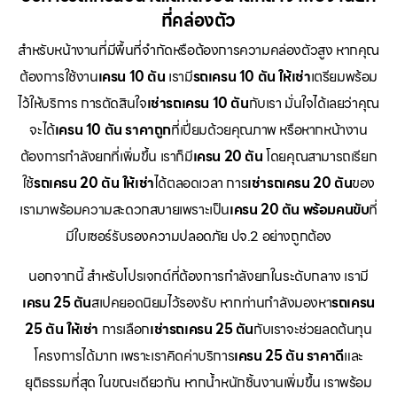
ที่คล่องตัว
สำหรับหน้างานที่มีพื้นที่จำกัดหรือต้องการความคล่องตัวสูง หากคุณ
ต้องการใช้งาน
เครน 10 ตัน
เรามี
รถเครน 10 ตัน ให้เช่า
เตรียมพร้อม
ไว้ให้บริการ การตัดสินใจ
เช่ารถเครน 10 ตัน
กับเรา มั่นใจได้เลยว่าคุณ
จะได้
เครน 10 ตัน ราคาถูก
ที่เปี่ยมด้วยคุณภาพ หรือหากหน้างาน
ต้องการกำลังยกที่เพิ่มขึ้น เราก็มี
เครน 20 ตัน
โดยคุณสามารถเรียก
ใช้
รถเครน 20 ตัน ให้เช่า
ได้ตลอดเวลา การ
เช่ารถเครน 20 ตัน
ของ
เรามาพร้อมความสะดวกสบายเพราะเป็น
เครน 20 ตัน พร้อมคนขับ
ที่
มีใบเซอร์รับรองความปลอดภัย ปจ.2 อย่างถูกต้อง
นอกจากนี้ สำหรับโปรเจกต์ที่ต้องการกำลังยกในระดับกลาง เรามี
เครน 25 ตัน
สเปคยอดนิยมไว้รองรับ หากท่านกำลังมองหา
รถเครน
25 ตัน ให้เช่า
การเลือก
เช่ารถเครน 25 ตัน
กับเราจะช่วยลดต้นทุน
โครงการได้มาก เพราะเราคิดค่าบริการ
เครน 25 ตัน ราคาดี
และ
ยุติธรรมที่สุด ในขณะเดียวกัน หากน้ำหนักชิ้นงานเพิ่มขึ้น เราพร้อม