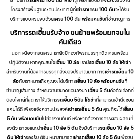
เรา บริการ
รถเครน 100 ตัน ให้เช่า
ถูกออกแบบมาเพื่อรองรับงาน
โครงสร้างพื้นฐานระดับประเทศ ผู้ที่
เช่ารถเครน 100 ตัน
จะได้รับ
บริการแบบครบจบด้วย
เครน 100 ตัน พร้อมคนขับ
ที่ชำนาญการ
บริการรถเฮี๊ยบรับจ้าง ขนย้ายพร้อมยกจบใน
คันเดียว
นอกเหนือจากรถเครน เรายังมีกองทัพรถบรรทุกติดเครนพร้อม
ปฏิบัติงาน หากคุณสนใจ
เฮี๊ยบ 10 ล้อ
เรามี
รถเฮี๊ยบ 10 ล้อ ให้เช่า
สำหรับงานที่ต้องการบรรทุกสิ่งของปริมาณมาก การ
เช่ารถเฮี๊ยบ 10
ล้อ
กับเราหมายถึงคุณจะได้บริการ
เฮี๊ยบ 10 ล้อ พร้อมคนขับ
ที่
ชำนาญเส้นทาง สำหรับงานขนาดย่อมลงมา
เฮี๊ยบ 5 ตัน
คือตัวเลือกที่
ตอบโจทย์ที่สุด เราให้บริการ
รถเฮี๊ยบ 5ตัน ให้เช่า
ที่สามารถเข้าถึงซอย
แคบได้ดี เพียงแจ้งความประสงค์
เช่ารถเฮี๊ยบ 5 ตัน
คุณก็จะได้
เฮี๊ยบ
5 ตัน พร้อมคนขับ
ไปช่วยงานทันที หรือหากต้องการการผสมผสานที่
ลงตัว เราขอแนะนำ
เฮี๊ยบ 10 ล้อ 5 ตัน
ซึ่งมีบริการ
รถเฮี๊ยบ 10 ล้อ 5
ตัน ให้เช่า
รองรับ ผู้รับเหมาสามารถ
เช่ารถเฮี๊ยบ 10 ล้อ 5 ตัน
เพื่อขน