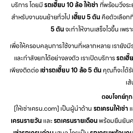
บริการ โดยมี
รถเฮี๊ยบ 10 ล้อ ให้เช่า
ที่พร้อมวิ่งร
สำหรับงานขนย้ายทั่วไป
เฮี๊ยบ 5 ตัน
คือตัวเลือกที
5 ตัน
จะทำให้งานเสร็จไวขึ้น เพรา
เพื่อให้ครอบคลุมการใช้งานที่หลากหลาย เรายัง
และกำลังยกได้อย่างลงตัว เราเปิดบริการ
รถเฮี๊
เพียงติดต่อ
เช่ารถเฮี๊ยบ 10 ล้อ 5 ตัน
คุณก็จะได้
เส
ตอบโจทย์ทุก
[ให้เช่าเครน.com] เป็นผู้นำด้าน
รถเครนให้เช่า
แ
เครนรายวัน
และ
รถเครนรายเดือน
พร้อมยืนยัน
เช่ารถเครนด่วน
เสมอ โดยเป็น
รถเครนพร้อมคน