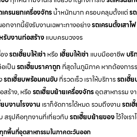
ถเครนยกเครื่องจักร
น้ำหนักมาก ครอบคลุมตั้งแต่
รถ
อกจากนี้ยังรับงานเฉพาะทางอย่าง
รถเครนตั้งเสาไฟ
หรับงานก่อสร้าง
แบบครบวงจร
ื่อง
รถเฮี๊ยบให้เช่า
หรือ
เฮี๊ยบให้เช่า
แบบมืออาชีพ
บริ
ือเป็น
รถเฮี๊ยบราคาถูก
ที่สุดในภูมิภาค หากต้องการ
่ง
รถเฮี๊ยบพร้อมคนขับ
ที่รวดเร็ว เราให้บริการ
รถเฮี๊
อสร้าง, หรือ
รถเฮี๊ยบย้ายเครื่องจักร
อุตสาหกรรม งา
ี๊ยบงานโรงงาน
เราก็จัดการได้หมด รวมถึงงาน
รถเฮี
 สรุปคือทุกงานที่เกี่ยวกับ
รถเฮี๊ยบย้ายของ
ไว้ใจเรา
งทุกพื้นที่อุตสาหกรรมในภาคตะวันออก