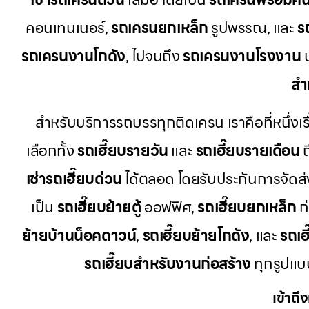
คอนเทนเนอร์,
รถเครนยกเหล็ก
รูปพรรณ, และ
ร
รถเครนงานโกดัง
, ไปจนถึง
รถเครนงานโรงงาน
น
สำ
สำหรับบริการรถบรรทุกติดเครน เราคือที่หนึ่งเร
เลือกทั้ง
รถเฮี๊ยบรายวัน
และ
รถเฮี๊ยบรายเดือน
ถ
เช่ารถเฮี๊ยบด่วน
ได้ตลอด โดยรับประกันการจัดส
เป็น
รถเฮี๊ยบย้ายตู้
ออฟฟิศ,
รถเฮี๊ยบยกเหล็ก
ก่
ย้ายบ้านน็อคดาวน์
,
รถเฮี๊ยบย้ายโกดัง
, และ
รถเฮ
รถเฮี๊ยบสำหรับงานก่อสร้าง
ทุกรูปแบบ
เข้าถึ