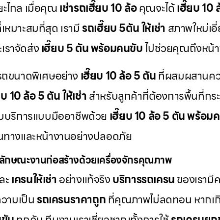
ะยะไกล เมื่อคุณ
เช่ารถเฮี๊ยบ 10 ล้อ
คุณจะได้
เฮี๊ยบ 10
่เหมาะสมที่สุด เรามี
รถเฮี๊ยบ 5ตัน ให้เช่า
สภาพใหม่เอี
ะเราจัดส่ง
เฮี๊ยบ 5 ตัน พร้อมคนขับ
ไปช่วยคุณถึงหน้า
มีรถขนาดพิเศษอย่าง
เฮี๊ยบ 10 ล้อ 5 ตัน
ที่ผสมผสานค
ยบ 10 ล้อ 5 ตัน ให้เช่า
สำหรับลูกค้าที่ต้องการพื้นที่ก
รับบริการแบบมืออาชีพด้วย
เฮี๊ยบ 10 ล้อ 5 ตัน พร้อม
้นทางและหน้างานอย่างปลอดภัย
ลักษณะงานก่อสร้างด้วยเครื่องจักรคุณภาพ
ละ
เครนให้เช่า
อย่างแท้จริง
บริการรถเครน
ของเรามีคว
ความเป็น
รถเครนราคาถูก
ที่คุณภาพไม่ลดทอน หากเกิด
ขับ
ทุกคัน ทีมงานเราเชี่ยวชาญทั้งการใช้
รถเครนยก