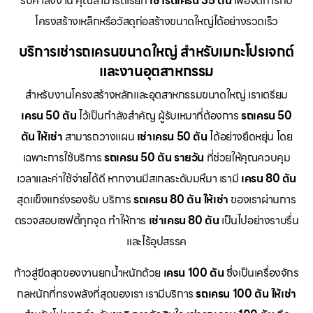
รับคำสั่งงาน คุณสามารถเรียก
เช่ารถเครน 35 ตัน
เพื่อจัดการกับ
โครงสร้างเหล็กหรือวัสดุก่อสร้างขนาดใหญ่ได้อย่างรวดเร็ว
บริการเช่ารถเครนขนาดใหญ่ สำหรับเมกะโปรเจกต์
และงานอุตสาหกรรม
สำหรับงานโครงสร้างหลักและอุตสาหกรรมขนาดใหญ่ เราเตรียม
เครน 50 ตัน
ไว้เป็นกำลังสำคัญ ผู้รับเหมาที่ต้องการ
รถเครน 50
ตัน ให้เช่า
สามารถวางแผน
เช่าเครน 50 ตัน
ได้อย่างยืดหยุ่น โดย
เฉพาะการใช้บริการ
รถเครน 50 ตัน รายวัน
ที่ช่วยให้คุณควบคุม
เวลาและค่าใช้จ่ายได้ดี หากงานมีสเกลระดับมหึมา เรามี
เครน 80 ตัน
สุดแข็งแกร่งรองรับ บริการ
รถเครน 80 ตัน ให้เช่า
ของเราผ่านการ
ตรวจสอบเซฟตี้ทุกจุด ทำให้การ
เช่าเครน 80 ตัน
เป็นไปอย่างราบรื่น
และไร้อุปสรรค
ก้าวสู่ขีดสุดของงานยกน้ำหนักด้วย
เครน 100 ตัน
ซึ่งเป็นเครื่องจักร
กลหนักที่ทรงพลังที่สุดของเรา เรามีบริการ
รถเครน 100 ตัน ให้เช่า