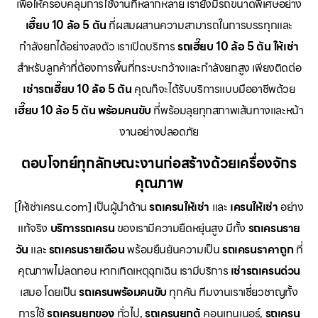
เพื่อให้ครอบคลุมการใช้งานที่หลากหลาย เรายังมีรถขนาดพิเศษอย่าง
เฮี๊ยบ 10 ล้อ 5 ตัน
ที่ผสมผสานความสามารถในการบรรทุกและ
กำลังยกได้อย่างลงตัว เราเปิดบริการ
รถเฮี๊ยบ 10 ล้อ 5 ตัน ให้เช่า
สำหรับลูกค้าที่ต้องการพื้นที่กระบะกว้างและกำลังยกสูง เพียงติดต่อ
เช่ารถเฮี๊ยบ 10 ล้อ 5 ตัน
คุณก็จะได้รับบริการแบบมืออาชีพด้วย
เฮี๊ยบ 10 ล้อ 5 ตัน พร้อมคนขับ
ที่พร้อมลุยทุกสภาพเส้นทางและหน้า
งานอย่างปลอดภัย
ตอบโจทย์ทุกลักษณะงานก่อสร้างด้วยเครื่องจักร
คุณภาพ
[ให้เช่าเครน.com] เป็นผู้นำด้าน
รถเครนให้เช่า
และ
เครนให้เช่า
อย่าง
แท้จริง
บริการรถเครน
ของเรามีความยืดหยุ่นสูง มีทั้ง
รถเครนราย
วัน
และ
รถเครนรายเดือน
พร้อมยืนยันความเป็น
รถเครนราคาถูก
ที่
คุณภาพไม่ลดทอน หากเกิดเหตุฉุกเฉิน เรามีบริการ
เช่ารถเครนด่วน
เสมอ โดยเป็น
รถเครนพร้อมคนขับ
ทุกคัน ทีมงานเราเชี่ยวชาญทั้ง
การใช้
รถเครนยกของ
ทั่วไป,
รถเครนยกตู้
คอนเทนเนอร์,
รถเครน