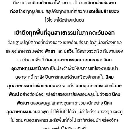
ถึงงาน
รถเฮี๊ยบย้ายเสาไฟ
และการเป็น
รถเฮี๊ยบสำหรับงาน
ก่อสร้าง
ทุกรูปแบบ สรุปคือทุกงานที่เกี่ยวกับ
รถเฮี๊ยบย้ายของ
ไว้ใจเราได้อย่างแน่นอน
เข้าถึงทุกพื้นที่อุตสาหกรรมในภาคตะวันออก
ด้วยฐานปฏิบัติการที่กว้างขวาง เราพร้อมส่งรถเข้าสู่เมืองท่องเที่ยว
และอุตสาหกรรมอย่าง
พัทยา
และ
บ่อวิน
ได้อย่างรวดเร็ว ทีมงานของ
เราเข้าออกพื้นที่
นิคมอุตสาหกรรมอมตะนคร
และ
นิคม
อุตสาหกรรมศรีราชา
เป็นประจำเพื่อให้บริการแก่โรงงานชั้นนำ
นอกจากนี้ เรายังเป็นพาร์ทเนอร์ด้านเครื่องจักรกลใน
นิคม
อุตสาหกรรมท่าเรือแหลมฉบัง
รวมถึง
นิคมอุตสาหกรรมเครือสห
พัฒน์
อย่างต่อเนื่อง เครือข่ายของเรายังครอบคลุมไปถึงเขต
นิคม
พัฒนา
ตลอดจนศูนย์กลางอุตสาหกรรมหนักอย่าง
นิคม
อุตสาหกรรมมาบตาพุด
ทำให้มั่นใจได้ว่า ไม่ว่าไซต์งานของคุณจะอยู่
ในเขตนิคมอุตสาหกรรมหรือพื้นที่ทั่วไป เราก็พร้อมนำเครื่องจักร
คุณภาพไปให้บริการถึงที่