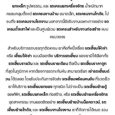
ยกเหล็ก
รูปพรรณ, และ
รถเครนยกเครื่องจักร
น้ำหนักมาก
ครอบคลุมตั้งแต่
รถเครนงานบ้าน
ขนาดเล็ก,
รถเครนงานโกดัง
, ไป
จนถึง
รถเครนงานโรงงาน
นอกจากนี้ยังรับงานเฉพาะทางอย่าง
รถ
เครนตั้งเสาไฟ
และเป็นศูนย์รวม
รถเครนสำหรับงานก่อสร้าง
แบบ
ครบวงจร
สำหรับบริการรถบรรทุกติดเครน เราคือที่หนึ่งเรื่อง
รถเฮี๊ยบให้เช่า
หรือ
เฮี๊ยบให้เช่า
แบบมืออาชีพ
บริการรถเฮี๊ยบ
ของเรามีให้เลือกทั้ง
รถเฮี๊ยบรายวัน
และ
รถเฮี๊ยบรายเดือน
ถือเป็น
รถเฮี๊ยบราคาถูก
ที่สุดในภูมิภาค หากต้องการรถกะทันหัน สามารถเรียก
เช่ารถเฮี๊ยบด่
วน
ได้ตลอด โดยรับประกันการจัดส่ง
รถเฮี๊ยบพร้อมคนขับ
ที่รวดเร็ว
เราให้บริการ
รถเฮี๊ยบยกของ
ทุกชนิด ไม่ว่าจะเป็น
รถเฮี๊ยบย้ายตู้
ออฟฟิศ,
รถเฮี๊ยบยกเหล็ก
ก่อสร้าง, หรือ
รถเฮี๊ยบย้ายเครื่องจักร
อุตสาหกรรม งานยอดฮิตอย่าง
รถเฮี๊ยบย้ายบ้านน็อคดาวน์
,
รถ
เฮี๊ยบย้ายโกดัง
, และ
รถเฮี๊ยบงานโรงงาน
เราก็จัดการได้หมด รวม