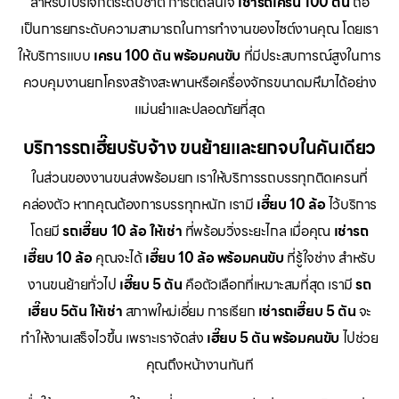
สำหรับโปรเจกต์ระดับชาติ การตัดสินใจ
เช่ารถเครน 100 ตัน
ถือ
เป็นการยกระดับความสามารถในการทำงานของไซต์งานคุณ โดยเรา
ให้บริการแบบ
เครน 100 ตัน พร้อมคนขับ
ที่มีประสบการณ์สูงในการ
ควบคุมงานยกโครงสร้างสะพานหรือเครื่องจักรขนาดมหึมาได้อย่าง
แม่นยำและปลอดภัยที่สุด
บริการรถเฮี๊ยบรับจ้าง ขนย้ายและยกจบในคันเดียว
ในส่วนของงานขนส่งพร้อมยก เราให้บริการรถบรรทุกติดเครนที่
คล่องตัว หากคุณต้องการบรรทุกหนัก เรามี
เฮี๊ยบ 10 ล้อ
ไว้บริการ
โดยมี
รถเฮี๊ยบ 10 ล้อ ให้เช่า
ที่พร้อมวิ่งระยะไกล เมื่อคุณ
เช่ารถ
เฮี๊ยบ 10 ล้อ
คุณจะได้
เฮี๊ยบ 10 ล้อ พร้อมคนขับ
ที่รู้ใจช่าง สำหรับ
งานขนย้ายทั่วไป
เฮี๊ยบ 5 ตัน
คือตัวเลือกที่เหมาะสมที่สุด เรามี
รถ
เฮี๊ยบ 5ตัน ให้เช่า
สภาพใหม่เอี่ยม การเรียก
เช่ารถเฮี๊ยบ 5 ตัน
จะ
ทำให้งานเสร็จไวขึ้น เพราะเราจัดส่ง
เฮี๊ยบ 5 ตัน พร้อมคนขับ
ไปช่วย
คุณถึงหน้างานทันที