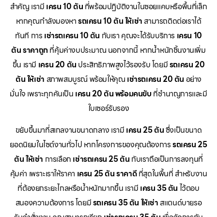
สำคัญ เรามี
เครน 10 ตัน
ที่พร้อมปฏิบัติงานในซอยแคบหรือพื้นที่เล็ก
หากคุณกำลังมองหา
รถเครน 10 ตัน ให้เช่า
สามารถติดต่อเราได้
ทันที การ
เช่ารถเครน 10 ตัน
กับเรา คุณจะได้รับบริการ
เครน 10
ตัน ราคาถูก
ที่คุ้มค่างบประมาณ นอกจากนี้ หากน้ำหนักชิ้นงานเพิ่ม
ขึ้น เรามี
เครน 20 ตัน
ประสิทธิภาพสูงไว้รองรับ โดยมี
รถเครน 20
ตัน ให้เช่า
สภาพสมบูรณ์ พร้อมให้คุณ
เช่ารถเครน 20 ตัน
อย่าง
มั่นใจ เพราะทุกคันเป็น
เครน 20 ตัน พร้อมคนขับ
ที่ชำนาญการและมี
ใบเซอร์รับรอง
ขยับขึ้นมาที่สเกลงานขนาดกลาง เรามี
เครน 25 ตัน
ซึ่งเป็นขนาด
ยอดนิยมในไซต์งานทั่วไป หากโครงการของคุณต้องการ
รถเครน 25
ตัน ให้เช่า
การเลือก
เช่ารถเครน 25 ตัน
กับเราถือเป็นการลงทุนที่
คุ้มค่า เพราะเราให้ราคา
เครน 25 ตัน ราคาดี
ที่สุดในพื้นที่ สำหรับงาน
ที่ต้องยกระยะไกลหรือน้ำหนักมากขึ้น เรามี
เครน 35 ตัน
ไว้ตอบ
สนองความต้องการ โดยมี
รถเครน 35 ตัน ให้เช่า
สแตนด์บายรอ