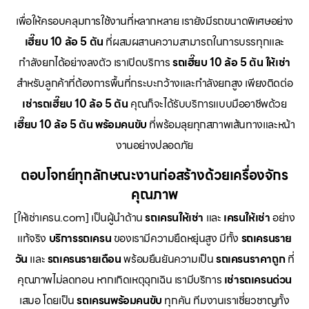
เพื่อให้ครอบคลุมการใช้งานที่หลากหลาย เรายังมีรถขนาดพิเศษอย่าง
เฮี๊ยบ 10 ล้อ 5 ตัน
ที่ผสมผสานความสามารถในการบรรทุกและ
กำลังยกได้อย่างลงตัว เราเปิดบริการ
รถเฮี๊ยบ 10 ล้อ 5 ตัน ให้เช่า
สำหรับลูกค้าที่ต้องการพื้นที่กระบะกว้างและกำลังยกสูง เพียงติดต่อ
เช่ารถเฮี๊ยบ 10 ล้อ 5 ตัน
คุณก็จะได้รับบริการแบบมืออาชีพด้วย
เฮี๊ยบ 10 ล้อ 5 ตัน พร้อมคนขับ
ที่พร้อมลุยทุกสภาพเส้นทางและหน้า
งานอย่างปลอดภัย
ตอบโจทย์ทุกลักษณะงานก่อสร้างด้วยเครื่องจักร
คุณภาพ
[ให้เช่าเครน.com] เป็นผู้นำด้าน
รถเครนให้เช่า
และ
เครนให้เช่า
อย่าง
แท้จริง
บริการรถเครน
ของเรามีความยืดหยุ่นสูง มีทั้ง
รถเครนราย
วัน
และ
รถเครนรายเดือน
พร้อมยืนยันความเป็น
รถเครนราคาถูก
ที่
คุณภาพไม่ลดทอน หากเกิดเหตุฉุกเฉิน เรามีบริการ
เช่ารถเครนด่วน
เสมอ โดยเป็น
รถเครนพร้อมคนขับ
ทุกคัน ทีมงานเราเชี่ยวชาญทั้ง