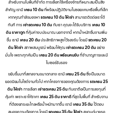
สำหรับงานในพื้นที่จำกัด การเลือกใช้เครื่องจักรที่เหมาะสมเป็นสิ่ง
สำคัญ เรามี
เครน 10 ตัน
ที่พร้อมปฏิบัติงานในซอยแคบหรือพื้นที่เล็ก
หากคุณกำลังมองหา
รถเครน 10 ตัน ให้เช่า
สามารถติดต่อเราได้
ทันที การ
เช่ารถเครน 10 ตัน
กับเรา คุณจะได้รับบริการ
เครน 10
ตัน ราคาถูก
ที่คุ้มค่างบประมาณ นอกจากนี้ หากน้ำหนักชิ้นงานเพิ่ม
ขึ้น เรามี
เครน 20 ตัน
ประสิทธิภาพสูงไว้รองรับ โดยมี
รถเครน 20
ตัน ให้เช่า
สภาพสมบูรณ์ พร้อมให้คุณ
เช่ารถเครน 20 ตัน
อย่าง
มั่นใจ เพราะทุกคันเป็น
เครน 20 ตัน พร้อมคนขับ
ที่ชำนาญการและมี
ใบเซอร์รับรอง
ขยับขึ้นมาที่สเกลงานขนาดกลาง เรามี
เครน 25 ตัน
ซึ่งเป็นขนาด
ยอดนิยมในไซต์งานทั่วไป หากโครงการของคุณต้องการ
รถเครน 25
ตัน ให้เช่า
การเลือก
เช่ารถเครน 25 ตัน
กับเราถือเป็นการลงทุนที่
คุ้มค่า เพราะเราให้ราคา
เครน 25 ตัน ราคาดี
ที่สุดในพื้นที่ สำหรับงาน
ที่ต้องยกระยะไกลหรือน้ำหนักมากขึ้น เรามี
เครน 35 ตัน
ไว้ตอบ
สนองความต้องการ โดยมี
รถเครน 35 ตัน ให้เช่า
สแตนด์บายรอ