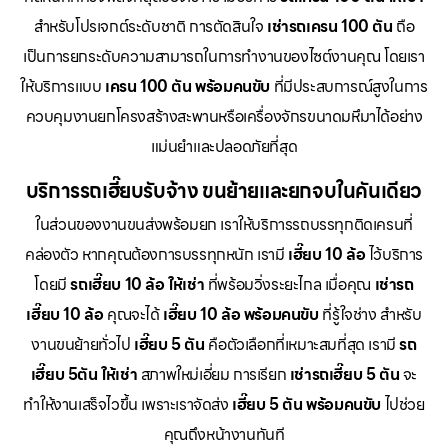
สำหรับโปรเจกต์ระดับชาติ การตัดสินใจ
เช่ารถเครน 100 ตัน
ถือ
เป็นการยกระดับความสามารถในการทำงานของไซต์งานคุณ โดยเรา
ให้บริการแบบ
เครน 100 ตัน พร้อมคนขับ
ที่มีประสบการณ์สูงในการ
ควบคุมงานยกโครงสร้างสะพานหรือเครื่องจักรขนาดมหึมาได้อย่าง
แม่นยำและปลอดภัยที่สุด
บริการรถเฮี๊ยบรับจ้าง ขนย้ายและยกจบในคันเดียว
ในส่วนของงานขนส่งพร้อมยก เราให้บริการรถบรรทุกติดเครนที่
คล่องตัว หากคุณต้องการบรรทุกหนัก เรามี
เฮี๊ยบ 10 ล้อ
ไว้บริการ
โดยมี
รถเฮี๊ยบ 10 ล้อ ให้เช่า
ที่พร้อมวิ่งระยะไกล เมื่อคุณ
เช่ารถ
เฮี๊ยบ 10 ล้อ
คุณจะได้
เฮี๊ยบ 10 ล้อ พร้อมคนขับ
ที่รู้ใจช่าง สำหรับ
งานขนย้ายทั่วไป
เฮี๊ยบ 5 ตัน
คือตัวเลือกที่เหมาะสมที่สุด เรามี
รถ
เฮี๊ยบ 5ตัน ให้เช่า
สภาพใหม่เอี่ยม การเรียก
เช่ารถเฮี๊ยบ 5 ตัน
จะ
ทำให้งานเสร็จไวขึ้น เพราะเราจัดส่ง
เฮี๊ยบ 5 ตัน พร้อมคนขับ
ไปช่วย
คุณถึงหน้างานทันที