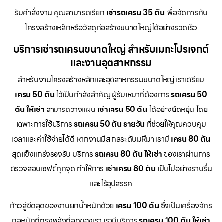
รับคำสั่งงาน คุณสามารถเรียก
เช่ารถเครน 35 ตัน
เพื่อจัดการกับ
โครงสร้างเหล็กหรือวัสดุก่อสร้างขนาดใหญ่ได้อย่างรวดเร็ว
บริการเช่ารถเครนขนาดใหญ่ สำหรับเมกะโปรเจกต์
และงานอุตสาหกรรม
สำหรับงานโครงสร้างหลักและอุตสาหกรรมขนาดใหญ่ เราเตรียม
เครน 50 ตัน
ไว้เป็นกำลังสำคัญ ผู้รับเหมาที่ต้องการ
รถเครน 50
ตัน ให้เช่า
สามารถวางแผน
เช่าเครน 50 ตัน
ได้อย่างยืดหยุ่น โดย
เฉพาะการใช้บริการ
รถเครน 50 ตัน รายวัน
ที่ช่วยให้คุณควบคุม
เวลาและค่าใช้จ่ายได้ดี หากงานมีสเกลระดับมหึมา เรามี
เครน 80 ตัน
สุดแข็งแกร่งรองรับ บริการ
รถเครน 80 ตัน ให้เช่า
ของเราผ่านการ
ตรวจสอบเซฟตี้ทุกจุด ทำให้การ
เช่าเครน 80 ตัน
เป็นไปอย่างราบรื่น
และไร้อุปสรรค
ก้าวสู่ขีดสุดของงานยกน้ำหนักด้วย
เครน 100 ตัน
ซึ่งเป็นเครื่องจักร
กลหนักที่ทรงพลังที่สุดของเรา เรามีบริการ
รถเครน 100 ตัน ให้เช่า