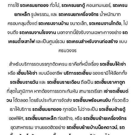
การใช้
รถเครนยกของ
ทั่วไป,
รถเครนยกตู้
คอนเทนเนอร์,
รถเครน
ยกเหล็ก
รูปพรรณ, และ
รถเครนยกเครื่องจักร
น้ำหนักมาก
ครอบคลุมตั้งแต่
รถเครนงานบ้าน
ขนาดเล็ก,
รถเครนงานโกดัง
, ไป
จนถึง
รถเครนงานโรงงาน
นอกจากนี้ยังรับงานเฉพาะทางอย่าง
รถ
เครนตั้งเสาไฟ
และเป็นศูนย์รวม
รถเครนสำหรับงานก่อสร้าง
แบบ
ครบวงจร
สำหรับบริการรถบรรทุกติดเครน เราคือที่หนึ่งเรื่อง
รถเฮี๊ยบให้เช่า
หรือ
เฮี๊ยบให้เช่า
แบบมืออาชีพ
บริการรถเฮี๊ยบ
ของเรามีให้เลือกทั้ง
รถเฮี๊ยบรายวัน
และ
รถเฮี๊ยบรายเดือน
ถือเป็น
รถเฮี๊ยบราคาถูก
ที่สุดในภูมิภาค หากต้องการรถกะทันหัน สามารถเรียก
เช่ารถเฮี๊ยบด่
วน
ได้ตลอด โดยรับประกันการจัดส่ง
รถเฮี๊ยบพร้อมคนขับ
ที่รวดเร็ว
เราให้บริการ
รถเฮี๊ยบยกของ
ทุกชนิด ไม่ว่าจะเป็น
รถเฮี๊ยบย้ายตู้
ออฟฟิศ,
รถเฮี๊ยบยกเหล็ก
ก่อสร้าง, หรือ
รถเฮี๊ยบย้ายเครื่องจักร
อุตสาหกรรม งานยอดฮิตอย่าง
รถเฮี๊ยบย้ายบ้านน็อคดาวน์
,
รถ