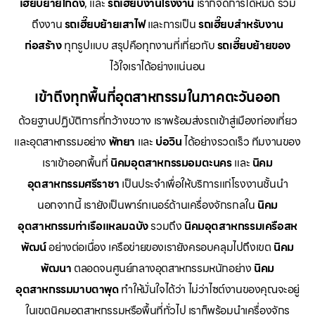
เฮี๊ยบย้ายโกดัง
, และ
รถเฮี๊ยบงานโรงงาน
เราก็จัดการได้หมด รวม
ถึงงาน
รถเฮี๊ยบย้ายเสาไฟ
และการเป็น
รถเฮี๊ยบสำหรับงาน
ก่อสร้าง
ทุกรูปแบบ สรุปคือทุกงานที่เกี่ยวกับ
รถเฮี๊ยบย้ายของ
ไว้ใจเราได้อย่างแน่นอน
เข้าถึงทุกพื้นที่อุตสาหกรรมในภาคตะวันออก
ด้วยฐานปฏิบัติการที่กว้างขวาง เราพร้อมส่งรถเข้าสู่เมืองท่องเที่ยว
และอุตสาหกรรมอย่าง
พัทยา
และ
บ่อวิน
ได้อย่างรวดเร็ว ทีมงานของ
เราเข้าออกพื้นที่
นิคมอุตสาหกรรมอมตะนคร
และ
นิคม
อุตสาหกรรมศรีราชา
เป็นประจำเพื่อให้บริการแก่โรงงานชั้นนำ
นอกจากนี้ เรายังเป็นพาร์ทเนอร์ด้านเครื่องจักรกลใน
นิคม
อุตสาหกรรมท่าเรือแหลมฉบัง
รวมถึง
นิคมอุตสาหกรรมเครือสห
พัฒน์
อย่างต่อเนื่อง เครือข่ายของเรายังครอบคลุมไปถึงเขต
นิคม
พัฒนา
ตลอดจนศูนย์กลางอุตสาหกรรมหนักอย่าง
นิคม
อุตสาหกรรมมาบตาพุด
ทำให้มั่นใจได้ว่า ไม่ว่าไซต์งานของคุณจะอยู่
ในเขตนิคมอุตสาหกรรมหรือพื้นที่ทั่วไป เราก็พร้อมนำเครื่องจักร