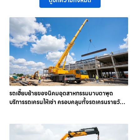
ดูบทความทั้งหมด
รถเฮี๊ยบย้ายของนิคมอุตสาหกรรมมาบตาพุด
บริการรถเครนให้เช่า ครอบคลุมทั้งรถเครนรายวัน
และรถเครนรายเดือน ตอบโจทย์ทุกไซต์งาน ให้เช่า
เครน.com