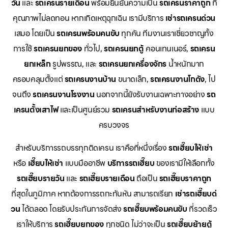
วัน
และ
รถเครนรายเดือน
พร้อมยืนยันความเป็น
รถเครนราคาถูก
ที่
คุณภาพไม่ลดทอน หากเกิดเหตุฉุกเฉิน เรามีบริการ
เช่ารถเครนด่วน
เสมอ โดยเป็น
รถเครนพร้อมคนขับ
ทุกคัน ทีมงานเราเชี่ยวชาญทั้ง
การใช้
รถเครนยกของ
ทั่วไป,
รถเครนยกตู้
คอนเทนเนอร์,
รถเครน
ยกเหล็ก
รูปพรรณ, และ
รถเครนยกเครื่องจักร
น้ำหนักมาก
ครอบคลุมตั้งแต่
รถเครนงานบ้าน
ขนาดเล็ก,
รถเครนงานโกดัง
, ไป
จนถึง
รถเครนงานโรงงาน
นอกจากนี้ยังรับงานเฉพาะทางอย่าง
รถ
เครนตั้งเสาไฟ
และเป็นศูนย์รวม
รถเครนสำหรับงานก่อสร้าง
แบบ
ครบวงจร
สำหรับบริการรถบรรทุกติดเครน เราคือที่หนึ่งเรื่อง
รถเฮี๊ยบให้เช่า
หรือ
เฮี๊ยบให้เช่า
แบบมืออาชีพ
บริการรถเฮี๊ยบ
ของเรามีให้เลือกทั้ง
รถเฮี๊ยบรายวัน
และ
รถเฮี๊ยบรายเดือน
ถือเป็น
รถเฮี๊ยบราคาถูก
ที่สุดในภูมิภาค หากต้องการรถกะทันหัน สามารถเรียก
เช่ารถเฮี๊ยบด่
วน
ได้ตลอด โดยรับประกันการจัดส่ง
รถเฮี๊ยบพร้อมคนขับ
ที่รวดเร็ว
เราให้บริการ
รถเฮี๊ยบยกของ
ทุกชนิด ไม่ว่าจะเป็น
รถเฮี๊ยบย้ายตู้