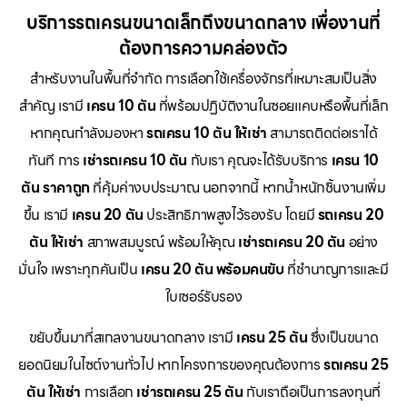
บริการรถเครนขนาดเล็กถึงขนาดกลาง เพื่องานที่
ต้องการความคล่องตัว
สำหรับงานในพื้นที่จำกัด การเลือกใช้เครื่องจักรที่เหมาะสมเป็นสิ่ง
สำคัญ เรามี
เครน 10 ตัน
ที่พร้อมปฏิบัติงานในซอยแคบหรือพื้นที่เล็ก
หากคุณกำลังมองหา
รถเครน 10 ตัน ให้เช่า
สามารถติดต่อเราได้
ทันที การ
เช่ารถเครน 10 ตัน
กับเรา คุณจะได้รับบริการ
เครน 10
ตัน ราคาถูก
ที่คุ้มค่างบประมาณ นอกจากนี้ หากน้ำหนักชิ้นงานเพิ่ม
ขึ้น เรามี
เครน 20 ตัน
ประสิทธิภาพสูงไว้รองรับ โดยมี
รถเครน 20
ตัน ให้เช่า
สภาพสมบูรณ์ พร้อมให้คุณ
เช่ารถเครน 20 ตัน
อย่าง
มั่นใจ เพราะทุกคันเป็น
เครน 20 ตัน พร้อมคนขับ
ที่ชำนาญการและมี
ใบเซอร์รับรอง
ขยับขึ้นมาที่สเกลงานขนาดกลาง เรามี
เครน 25 ตัน
ซึ่งเป็นขนาด
ยอดนิยมในไซต์งานทั่วไป หากโครงการของคุณต้องการ
รถเครน 25
ตัน ให้เช่า
การเลือก
เช่ารถเครน 25 ตัน
กับเราถือเป็นการลงทุนที่