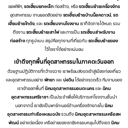
ออฟฟิศ,
รถเฮี๊ยบยกเหล็ก
ก่อสร้าง, หรือ
รถเฮี๊ยบย้ายเครื่องจักร
อุตสาหกรรม งานยอดฮิตอย่าง
รถเฮี๊ยบย้ายบ้านน็อคดาวน์
,
รถ
เฮี๊ยบย้ายโกดัง
, และ
รถเฮี๊ยบงานโรงงาน
เราก็จัดการได้หมด รวม
ถึงงาน
รถเฮี๊ยบย้ายเสาไฟ
และการเป็น
รถเฮี๊ยบสำหรับงาน
ก่อสร้าง
ทุกรูปแบบ สรุปคือทุกงานที่เกี่ยวกับ
รถเฮี๊ยบย้ายของ
ไว้ใจเราได้อย่างแน่นอน
เข้าถึงทุกพื้นที่อุตสาหกรรมในภาคตะวันออก
ด้วยฐานปฏิบัติการที่กว้างขวาง เราพร้อมส่งรถเข้าสู่เมืองท่องเที่ยว
และอุตสาหกรรมอย่าง
พัทยา
และ
บ่อวิน
ได้อย่างรวดเร็ว ทีมงานของ
เราเข้าออกพื้นที่
นิคมอุตสาหกรรมอมตะนคร
และ
นิคม
อุตสาหกรรมศรีราชา
เป็นประจำเพื่อให้บริการแก่โรงงานชั้นนำ
นอกจากนี้ เรายังเป็นพาร์ทเนอร์ด้านเครื่องจักรกลใน
นิคม
อุตสาหกรรมท่าเรือแหลมฉบัง
รวมถึง
นิคมอุตสาหกรรมเครือสห
พัฒน์
อย่างต่อเนื่อง เครือข่ายของเรายังครอบคลุมไปถึงเขต
นิคม