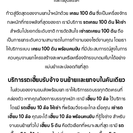
และไร้อุปสรรค
ก้าวสู่ขีดสุดของงานยกน้ำหนักด้วย
เครน 100 ตัน
ซึ่งเป็นเครื่องจักร
กลหนักที่ทรงพลังที่สุดของเรา เรามีบริการ
รถเครน 100 ตัน ให้เช่า
สำหรับโปรเจกต์ระดับชาติ การตัดสินใจ
เช่ารถเครน 100 ตัน
ถือ
เป็นการยกระดับความสามารถในการทำงานของไซต์งานคุณ โดยเรา
ให้บริการแบบ
เครน 100 ตัน พร้อมคนขับ
ที่มีประสบการณ์สูงในการ
ควบคุมงานยกโครงสร้างสะพานหรือเครื่องจักรขนาดมหึมาได้อย่าง
แม่นยำและปลอดภัยที่สุด
บริการรถเฮี๊ยบรับจ้าง ขนย้ายและยกจบในคันเดียว
ในส่วนของงานขนส่งพร้อมยก เราให้บริการรถบรรทุกติดเครนที่
คล่องตัว หากคุณต้องการบรรทุกหนัก เรามี
เฮี๊ยบ 10 ล้อ
ไว้บริการ
โดยมี
รถเฮี๊ยบ 10 ล้อ ให้เช่า
ที่พร้อมวิ่งระยะไกล เมื่อคุณ
เช่ารถ
เฮี๊ยบ 10 ล้อ
คุณจะได้
เฮี๊ยบ 10 ล้อ พร้อมคนขับ
ที่รู้ใจช่าง สำหรับ
งานขนย้ายทั่วไป
เฮี๊ยบ 5 ตัน
คือตัวเลือกที่เหมาะสมที่สุด เรามี
รถ