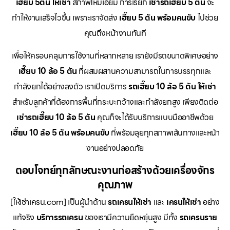
เฮี๊ยบ 5ตัน ให้เช่า
สภาพใหม่เอี่ยม การเรียก
เช่ารถเฮี๊ยบ 5 ตัน
จะ
ทำให้งานเสร็จไวขึ้น เพราะเราจัดส่ง
เฮี๊ยบ 5 ตัน พร้อมคนขับ
ไปช่วย
คุณถึงหน้างานทันที
เพื่อให้ครอบคลุมการใช้งานที่หลากหลาย เรายังมีรถขนาดพิเศษอย่าง
เฮี๊ยบ 10 ล้อ 5 ตัน
ที่ผสมผสานความสามารถในการบรรทุกและ
กำลังยกได้อย่างลงตัว เราเปิดบริการ
รถเฮี๊ยบ 10 ล้อ 5 ตัน ให้เช่า
สำหรับลูกค้าที่ต้องการพื้นที่กระบะกว้างและกำลังยกสูง เพียงติดต่อ
เช่ารถเฮี๊ยบ 10 ล้อ 5 ตัน
คุณก็จะได้รับบริการแบบมืออาชีพด้วย
เฮี๊ยบ 10 ล้อ 5 ตัน พร้อมคนขับ
ที่พร้อมลุยทุกสภาพเส้นทางและหน้า
งานอย่างปลอดภัย
ตอบโจทย์ทุกลักษณะงานก่อสร้างด้วยเครื่องจักร
คุณภาพ
[ให้เช่าเครน.com] เป็นผู้นำด้าน
รถเครนให้เช่า
และ
เครนให้เช่า
อย่าง
แท้จริง
บริการรถเครน
ของเรามีความยืดหยุ่นสูง มีทั้ง
รถเครนราย