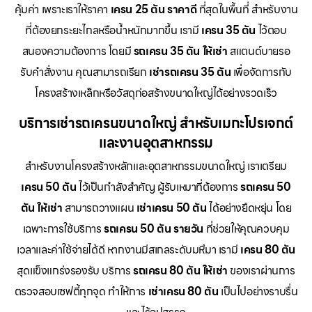
คุ้มค่า เพราะเราให้ราคา
เครน 25 ตัน ราคาดี
ที่สุดในพื้นที่ สำหรับงาน
ที่ต้องยกระยะไกลหรือน้ำหนักมากขึ้น เรามี
เครน 35 ตัน
ไว้ตอบ
สนองความต้องการ โดยมี
รถเครน 35 ตัน ให้เช่า
สแตนด์บายรอ
รับคำสั่งงาน คุณสามารถเรียก
เช่ารถเครน 35 ตัน
เพื่อจัดการกับ
โครงสร้างเหล็กหรือวัสดุก่อสร้างขนาดใหญ่ได้อย่างรวดเร็ว
บริการเช่ารถเครนขนาดใหญ่ สำหรับเมกะโปรเจกต์
และงานอุตสาหกรรม
สำหรับงานโครงสร้างหลักและอุตสาหกรรมขนาดใหญ่ เราเตรียม
เครน 50 ตัน
ไว้เป็นกำลังสำคัญ ผู้รับเหมาที่ต้องการ
รถเครน 50
ตัน ให้เช่า
สามารถวางแผน
เช่าเครน 50 ตัน
ได้อย่างยืดหยุ่น โดย
เฉพาะการใช้บริการ
รถเครน 50 ตัน รายวัน
ที่ช่วยให้คุณควบคุม
เวลาและค่าใช้จ่ายได้ดี หากงานมีสเกลระดับมหึมา เรามี
เครน 80 ตัน
สุดแข็งแกร่งรองรับ บริการ
รถเครน 80 ตัน ให้เช่า
ของเราผ่านการ
ตรวจสอบเซฟตี้ทุกจุด ทำให้การ
เช่าเครน 80 ตัน
เป็นไปอย่างราบรื่น