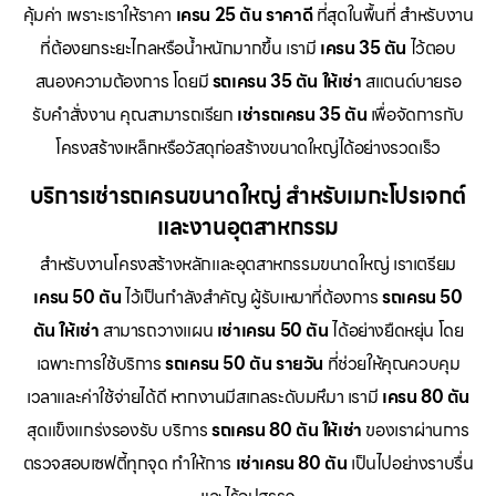
คุ้มค่า เพราะเราให้ราคา
เครน 25 ตัน ราคาดี
ที่สุดในพื้นที่ สำหรับงาน
ที่ต้องยกระยะไกลหรือน้ำหนักมากขึ้น เรามี
เครน 35 ตัน
ไว้ตอบ
สนองความต้องการ โดยมี
รถเครน 35 ตัน ให้เช่า
สแตนด์บายรอ
รับคำสั่งงาน คุณสามารถเรียก
เช่ารถเครน 35 ตัน
เพื่อจัดการกับ
โครงสร้างเหล็กหรือวัสดุก่อสร้างขนาดใหญ่ได้อย่างรวดเร็ว
บริการเช่ารถเครนขนาดใหญ่ สำหรับเมกะโปรเจกต์
และงานอุตสาหกรรม
สำหรับงานโครงสร้างหลักและอุตสาหกรรมขนาดใหญ่ เราเตรียม
เครน 50 ตัน
ไว้เป็นกำลังสำคัญ ผู้รับเหมาที่ต้องการ
รถเครน 50
ตัน ให้เช่า
สามารถวางแผน
เช่าเครน 50 ตัน
ได้อย่างยืดหยุ่น โดย
เฉพาะการใช้บริการ
รถเครน 50 ตัน รายวัน
ที่ช่วยให้คุณควบคุม
เวลาและค่าใช้จ่ายได้ดี หากงานมีสเกลระดับมหึมา เรามี
เครน 80 ตัน
สุดแข็งแกร่งรองรับ บริการ
รถเครน 80 ตัน ให้เช่า
ของเราผ่านการ
ตรวจสอบเซฟตี้ทุกจุด ทำให้การ
เช่าเครน 80 ตัน
เป็นไปอย่างราบรื่น