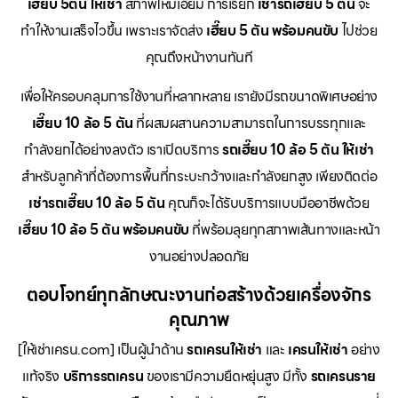
เฮี๊ยบ 5ตัน ให้เช่า
สภาพใหม่เอี่ยม การเรียก
เช่ารถเฮี๊ยบ 5 ตัน
จะ
ทำให้งานเสร็จไวขึ้น เพราะเราจัดส่ง
เฮี๊ยบ 5 ตัน พร้อมคนขับ
ไปช่วย
คุณถึงหน้างานทันที
เพื่อให้ครอบคลุมการใช้งานที่หลากหลาย เรายังมีรถขนาดพิเศษอย่าง
เฮี๊ยบ 10 ล้อ 5 ตัน
ที่ผสมผสานความสามารถในการบรรทุกและ
กำลังยกได้อย่างลงตัว เราเปิดบริการ
รถเฮี๊ยบ 10 ล้อ 5 ตัน ให้เช่า
สำหรับลูกค้าที่ต้องการพื้นที่กระบะกว้างและกำลังยกสูง เพียงติดต่อ
เช่ารถเฮี๊ยบ 10 ล้อ 5 ตัน
คุณก็จะได้รับบริการแบบมืออาชีพด้วย
เฮี๊ยบ 10 ล้อ 5 ตัน พร้อมคนขับ
ที่พร้อมลุยทุกสภาพเส้นทางและหน้า
งานอย่างปลอดภัย
ตอบโจทย์ทุกลักษณะงานก่อสร้างด้วยเครื่องจักร
คุณภาพ
[ให้เช่าเครน.com] เป็นผู้นำด้าน
รถเครนให้เช่า
และ
เครนให้เช่า
อย่าง
แท้จริง
บริการรถเครน
ของเรามีความยืดหยุ่นสูง มีทั้ง
รถเครนราย