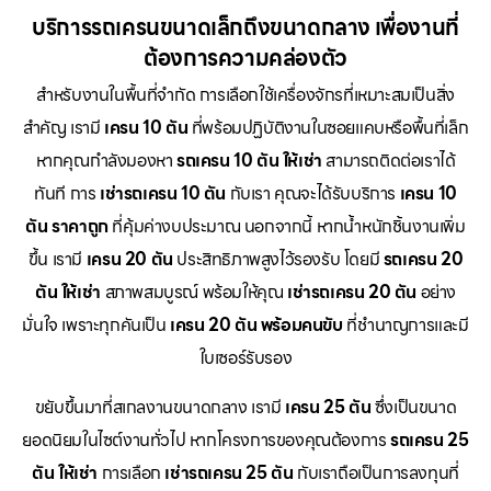
บริการรถเครนขนาดเล็กถึงขนาดกลาง เพื่องานที่
ต้องการความคล่องตัว
สำหรับงานในพื้นที่จำกัด การเลือกใช้เครื่องจักรที่เหมาะสมเป็นสิ่ง
สำคัญ เรามี
เครน 10 ตัน
ที่พร้อมปฏิบัติงานในซอยแคบหรือพื้นที่เล็ก
หากคุณกำลังมองหา
รถเครน 10 ตัน ให้เช่า
สามารถติดต่อเราได้
ทันที การ
เช่ารถเครน 10 ตัน
กับเรา คุณจะได้รับบริการ
เครน 10
ตัน ราคาถูก
ที่คุ้มค่างบประมาณ นอกจากนี้ หากน้ำหนักชิ้นงานเพิ่ม
ขึ้น เรามี
เครน 20 ตัน
ประสิทธิภาพสูงไว้รองรับ โดยมี
รถเครน 20
ตัน ให้เช่า
สภาพสมบูรณ์ พร้อมให้คุณ
เช่ารถเครน 20 ตัน
อย่าง
มั่นใจ เพราะทุกคันเป็น
เครน 20 ตัน พร้อมคนขับ
ที่ชำนาญการและมี
ใบเซอร์รับรอง
ขยับขึ้นมาที่สเกลงานขนาดกลาง เรามี
เครน 25 ตัน
ซึ่งเป็นขนาด
ยอดนิยมในไซต์งานทั่วไป หากโครงการของคุณต้องการ
รถเครน 25
ตัน ให้เช่า
การเลือก
เช่ารถเครน 25 ตัน
กับเราถือเป็นการลงทุนที่