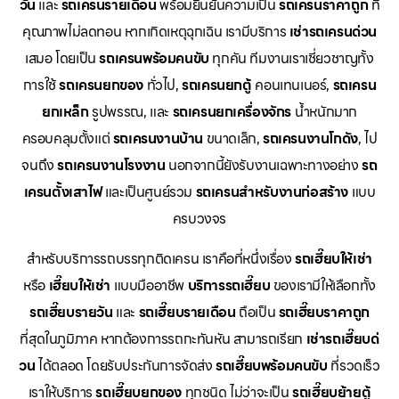
วัน
และ
รถเครนรายเดือน
พร้อมยืนยันความเป็น
รถเครนราคาถูก
ที่
คุณภาพไม่ลดทอน หากเกิดเหตุฉุกเฉิน เรามีบริการ
เช่ารถเครนด่วน
เสมอ โดยเป็น
รถเครนพร้อมคนขับ
ทุกคัน ทีมงานเราเชี่ยวชาญทั้ง
การใช้
รถเครนยกของ
ทั่วไป,
รถเครนยกตู้
คอนเทนเนอร์,
รถเครน
ยกเหล็ก
รูปพรรณ, และ
รถเครนยกเครื่องจักร
น้ำหนักมาก
ครอบคลุมตั้งแต่
รถเครนงานบ้าน
ขนาดเล็ก,
รถเครนงานโกดัง
, ไป
จนถึง
รถเครนงานโรงงาน
นอกจากนี้ยังรับงานเฉพาะทางอย่าง
รถ
เครนตั้งเสาไฟ
และเป็นศูนย์รวม
รถเครนสำหรับงานก่อสร้าง
แบบ
ครบวงจร
สำหรับบริการรถบรรทุกติดเครน เราคือที่หนึ่งเรื่อง
รถเฮี๊ยบให้เช่า
หรือ
เฮี๊ยบให้เช่า
แบบมืออาชีพ
บริการรถเฮี๊ยบ
ของเรามีให้เลือกทั้ง
รถเฮี๊ยบรายวัน
และ
รถเฮี๊ยบรายเดือน
ถือเป็น
รถเฮี๊ยบราคาถูก
ที่สุดในภูมิภาค หากต้องการรถกะทันหัน สามารถเรียก
เช่ารถเฮี๊ยบด่
วน
ได้ตลอด โดยรับประกันการจัดส่ง
รถเฮี๊ยบพร้อมคนขับ
ที่รวดเร็ว
เราให้บริการ
รถเฮี๊ยบยกของ
ทุกชนิด ไม่ว่าจะเป็น
รถเฮี๊ยบย้ายตู้