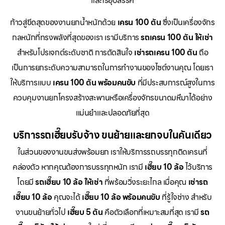
และไร้อุปสรรค
ก้าวสู่ขีดสุดของงานยกน้ำหนักด้วย
เครน 100 ตัน
ซึ่งเป็นเครื่องจักร
กลหนักที่ทรงพลังที่สุดของเรา เรามีบริการ
รถเครน 100 ตัน ให้เช่า
สำหรับโปรเจกต์ระดับชาติ การตัดสินใจ
เช่ารถเครน 100 ตัน
ถือ
เป็นการยกระดับความสามารถในการทำงานของไซต์งานคุณ โดยเรา
ให้บริการแบบ
เครน 100 ตัน พร้อมคนขับ
ที่มีประสบการณ์สูงในการ
ควบคุมงานยกโครงสร้างสะพานหรือเครื่องจักรขนาดมหึมาได้อย่าง
แม่นยำและปลอดภัยที่สุด
บริการรถเฮี๊ยบรับจ้าง ขนย้ายและยกจบในคันเดียว
ในส่วนของงานขนส่งพร้อมยก เราให้บริการรถบรรทุกติดเครนที่
คล่องตัว หากคุณต้องการบรรทุกหนัก เรามี
เฮี๊ยบ 10 ล้อ
ไว้บริการ
โดยมี
รถเฮี๊ยบ 10 ล้อ ให้เช่า
ที่พร้อมวิ่งระยะไกล เมื่อคุณ
เช่ารถ
เฮี๊ยบ 10 ล้อ
คุณจะได้
เฮี๊ยบ 10 ล้อ พร้อมคนขับ
ที่รู้ใจช่าง สำหรับ
งานขนย้ายทั่วไป
เฮี๊ยบ 5 ตัน
คือตัวเลือกที่เหมาะสมที่สุด เรามี
รถ