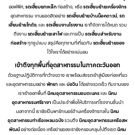
ออฟฟิศ,
รถเฮี๊ยบยกเหล็ก
ก่อสร้าง, หรือ
รถเฮี๊ยบย้ายเครื่องจักร
อุตสาหกรรม งานยอดฮิตอย่าง
รถเฮี๊ยบย้ายบ้านน็อคดาวน์
,
รถ
เฮี๊ยบย้ายโกดัง
, และ
รถเฮี๊ยบงานโรงงาน
เราก็จัดการได้หมด รวม
ถึงงาน
รถเฮี๊ยบย้ายเสาไฟ
และการเป็น
รถเฮี๊ยบสำหรับงาน
ก่อสร้าง
ทุกรูปแบบ สรุปคือทุกงานที่เกี่ยวกับ
รถเฮี๊ยบย้ายของ
ไว้ใจเราได้อย่างแน่นอน
เข้าถึงทุกพื้นที่อุตสาหกรรมในภาคตะวันออก
ด้วยฐานปฏิบัติการที่กว้างขวาง เราพร้อมส่งรถเข้าสู่เมืองท่องเที่ยว
และอุตสาหกรรมอย่าง
พัทยา
และ
บ่อวิน
ได้อย่างรวดเร็ว ทีมงานของ
เราเข้าออกพื้นที่
นิคมอุตสาหกรรมอมตะนคร
และ
นิคม
อุตสาหกรรมศรีราชา
เป็นประจำเพื่อให้บริการแก่โรงงานชั้นนำ
นอกจากนี้ เรายังเป็นพาร์ทเนอร์ด้านเครื่องจักรกลใน
นิคม
อุตสาหกรรมท่าเรือแหลมฉบัง
รวมถึง
นิคมอุตสาหกรรมเครือสห
พัฒน์
อย่างต่อเนื่อง เครือข่ายของเรายังครอบคลุมไปถึงเขต
นิคม