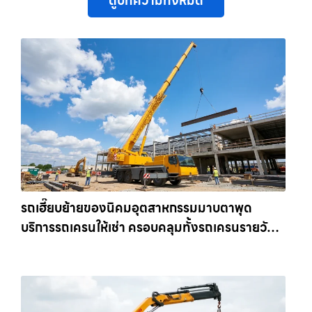
ดูบทความทั้งหมด
รถเฮี๊ยบย้ายของนิคมอุตสาหกรรมมาบตาพุด
บริการรถเครนให้เช่า ครอบคลุมทั้งรถเครนรายวัน
และรถเครนรายเดือน ตอบโจทย์ทุกไซต์งาน ให้เช่า
เครน.com