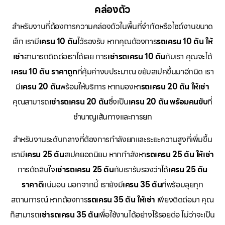
คล่องตัว
สำหรับงานที่ต้องการความคล่องตัวในพื้นที่จำกัดหรือไซต์งานขนาด
เล็ก เรามี
เครน 10 ตัน
ไว้รองรับ หากคุณต้องการ
รถเครน 10 ตัน ให้
เช่า
สามารถติดต่อเราได้เลย การ
เช่ารถเครน 10 ตัน
กับเรา คุณจะได้
เครน 10 ตัน ราคาถูก
ที่คุ้มค่างบประมาณ ขยับสเปคขึ้นมาอีกนิด เรา
มี
เครน 20 ตัน
พร้อมให้บริการ หากมองหา
รถเครน 20 ตัน ให้เช่า
คุณสามารถ
เช่ารถเครน 20 ตัน
ซึ่งเป็น
เครน 20 ตัน พร้อมคนขับ
ที่
ชำนาญเส้นทางและการยก
สำหรับงานระดับกลางที่ต้องการกำลังยกและระยะความสูงที่เพิ่มขึ้น
เรามี
เครน 25 ตัน
สเปคยอดนิยม หากกำลังหา
รถเครน 25 ตัน ให้เช่า
การตัดสินใจ
เช่ารถเครน 25 ตัน
กับเรารับรองว่าได้
เครน 25 ตัน
ราคาดี
แน่นอน นอกจากนี้ เรายังมี
เครน 35 ตัน
ที่พร้อมลุยทุก
สถานการณ์ หากต้องการ
รถเครน 35 ตัน ให้เช่า
เพียงติดต่อมา คุณ
ก็สามารถ
เช่ารถเครน 35 ตัน
เพื่อใช้งานได้อย่างไร้รอยต่อ ไม่ว่าจะเป็น