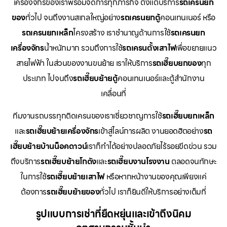
เครื่องจักรของเราพร้อมจัดการทุกภารกิจ ตั้งแต่บริการ
รถเครนยก
ของ
ทั่วไป จนถึงงานสเกลใหญ่อย่าง
รถเครนยกตู้
คอนเทนเนอร์ หรือ
รถเครนยกเหล็ก
โครงสร้าง เราชำนาญด้านการใช้
รถเครนยก
เครื่องจักร
น้ำหนักมาก รวมถึงการใช้
รถเครนตั้งเสาไฟ
เพื่อขยายแนว
สายไฟฟ้า ในส่วนของงานขนย้าย เราให้บริการ
รถเฮี๊ยบยกของ
ทุก
ประเภท ไปจนถึง
รถเฮี๊ยบย้ายตู้
คอนเทนเนอร์และตู้สำนักงาน
เคลื่อนที่
ทีมงานรถบรรทุกติดเครนของเราเชี่ยวชาญการใช้
รถเฮี๊ยบยกเหล็ก
และ
รถเฮี๊ยบย้ายเครื่องจักร
เข้าสู่ไลน์การผลิต งานยอดฮิตอย่าง
รถ
เฮี๊ยบย้ายบ้านน็อคดาวน์
เราก็ทำได้อย่างปลอดภัยไร้รอยขีดข่วน รวม
ถึงบริการ
รถเฮี๊ยบย้ายโกดัง
และ
รถเฮี๊ยบงานโรงงาน
ตลอดจนทักษะ
ในการใช้
รถเฮี๊ยบย้ายเสาไฟ
หรือหากหน้างานของคุณเพียงแค่
ต้องการ
รถเฮี๊ยบย้ายของ
ทั่วไป เราก็ยินดีให้บริการอย่างเต็มที่
รูปแบบการเช่าที่ยืดหยุ่นและเข้าถึงนิคม