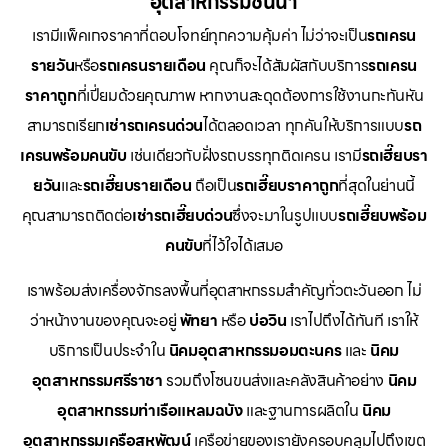
อุตสาหกรรมชั้นนำ
เรามีแพ็คเกจราคาที่ตอบโจทย์ทุกความคุ้มค่า ไม่ว่าจะเป็น
รถเครน
รายวัน
หรือ
รถเครนรายเดือน
คุณก็จะได้สัมผัสกับบริการ
รถเครน
ราคาถูก
ที่เปี่ยมด้วยคุณภาพ หากงานสะดุดต้องการใช้งานกะทันหัน
สามารถเรียก
เช่ารถเครนด่วน
ได้ตลอดเวลา ทุกคันให้บริการแบบ
รถ
เครนพร้อมคนขับ
เช่นเดียวกับฝั่งรถบรรทุกติดเครน เรามี
รถเฮี๊ยบรา
ยวัน
และ
รถเฮี๊ยบรายเดือน
ถือเป็น
รถเฮี๊ยบราคาถูก
ที่สุดในย่านนี้
คุณสามารถติดต่อ
เช่ารถเฮี๊ยบด่วน
ซึ่งจะมาในรูปแบบ
รถเฮี๊ยบพร้อม
คนขับ
ที่ไว้ใจได้เสมอ
เราพร้อมส่งเครื่องจักรลงพื้นที่อุตสาหกรรมสำคัญทั่วตะวันออก ไม่
ว่าหน้างานของคุณจะอยู่
พัทยา
หรือ
บ่อวิน
เราไปถึงได้ทันที เราให้
บริการเป็นประจำใน
นิคมอุตสาหกรรมอมตะนคร
และ
นิคม
อุตสาหกรรมศรีราชา
รวมถึงโซนขนส่งและคลังสินค้าอย่าง
นิคม
อุตสาหกรรมท่าเรือแหลมฉบัง
และฐานการผลิตใน
นิคม
อุตสาหกรรมเครือสหพัฒน์
เครือข่ายของเรายังครอบคลุมไปถึงเขต