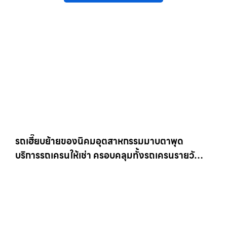
รถเฮี๊ยบย้ายของนิคมอุตสาหกรรมมาบตาพุด
บริการรถเครนให้เช่า ครอบคลุมทั้งรถเครนรายวัน
และรถเครนรายเดือน ตอบโจทย์ทุกไซต์งาน ให้เช่า
เครน.com