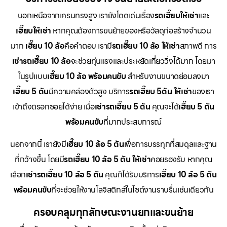
นอกเหนือจากเครนทรงสูง เรายังโดดเด่นเรื่อง
รถเฮี๊ยบให้เช่า
และ
เฮี๊ยบให้เช่า
หากคุณต้องการขนย้ายของหรือวัสดุก่อสร้างจำนวน
มาก
เฮี๊ยบ 10 ล้อ
คือคำตอบ เรามี
รถเฮี๊ยบ 10 ล้อ ให้เช่า
สภาพดี การ
เช่ารถเฮี๊ยบ 10 ล้อ
จะช่วยทุ่นแรงและประหยัดเที่ยววิ่งได้มาก โดยมา
ในรูปแบบ
เฮี๊ยบ 10 ล้อ พร้อมคนขับ
สำหรับงานขนาดย่อมลงมา
เฮี๊ยบ 5 ตัน
มีความคล่องตัวสูง บริการ
รถเฮี๊ยบ 5ตัน ให้เช่า
ของเรา
เข้าถึงตรอกซอยได้ง่าย เมื่อ
เช่ารถเฮี๊ยบ 5 ตัน
คุณจะได้
เฮี๊ยบ 5 ตัน
พร้อมคนขับ
ที่มากประสบการณ์
นอกจากนี้ เรายังมี
เฮี๊ยบ 10 ล้อ 5 ตัน
เพื่อการบรรทุกที่สมดุลและฐาน
ที่กว้างขึ้น โดยมี
รถเฮี๊ยบ 10 ล้อ 5 ตัน ให้เช่า
คอยรองรับ หากคุณ
เลือก
เช่ารถเฮี๊ยบ 10 ล้อ 5 ตัน
คุณก็ได้รับบริการ
เฮี๊ยบ 10 ล้อ 5 ตัน
พร้อมคนขับ
ที่จะช่วยให้งานโลจิสติกส์ในไซต์งานราบรื่นเช่นเดียวกัน
ครอบคลุมทุกลักษณะงานยกและขนย้าย