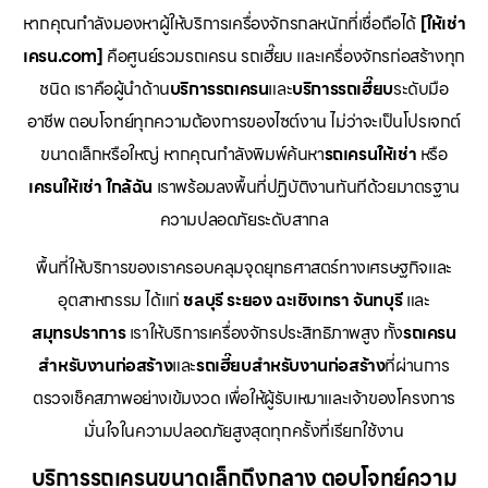
หากคุณกำลังมองหาผู้ให้บริการเครื่องจักรกลหนักที่เชื่อถือได้
[ให้เช่า
เครน.com]
คือศูนย์รวมรถเครน รถเฮี๊ยบ และเครื่องจักรก่อสร้างทุก
ชนิด เราคือผู้นำด้าน
บริการรถเครน
และ
บริการรถเฮี๊ยบ
ระดับมือ
อาชีพ ตอบโจทย์ทุกความต้องการของไซต์งาน ไม่ว่าจะเป็นโปรเจกต์
ขนาดเล็กหรือใหญ่ หากคุณกำลังพิมพ์ค้นหา
รถเครนให้เช่า
หรือ
เครนให้เช่า
ใกล้ฉัน
เราพร้อมลงพื้นที่ปฏิบัติงานทันทีด้วยมาตรฐาน
ความปลอดภัยระดับสากล
พื้นที่ให้บริการของเราครอบคลุมจุดยุทธศาสตร์ทางเศรษฐกิจและ
อุตสาหกรรม ได้แก่
ชลบุรี
ระยอง
ฉะเชิงเทรา
จันทบุรี
และ
สมุทรปราการ
เราให้บริการเครื่องจักรประสิทธิภาพสูง ทั้ง
รถเครน
สำหรับงานก่อสร้าง
และ
รถเฮี๊ยบสำหรับงานก่อสร้าง
ที่ผ่านการ
ตรวจเช็คสภาพอย่างเข้มงวด เพื่อให้ผู้รับเหมาและเจ้าของโครงการ
มั่นใจในความปลอดภัยสูงสุดทุกครั้งที่เรียกใช้งาน
บริการรถเครนขนาดเล็กถึงกลาง ตอบโจทย์ความ