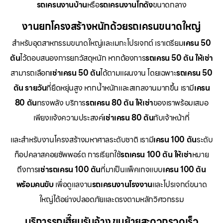
รถเครนงานบ้าน
หรือ
รถเครนงานโกดัง
ขนาดกลาง
งานยกโครงสร้างหนักด้วยรถเครนขนาดใหญ่
สำหรับอุตสาหกรรมขนาดใหญ่และเมกะโปรเจกต์ เราเตรียม
เครน 50
ตัน
ไว้ตอบสนองการยกวัสดุหนัก หากต้องการ
รถเครน 50 ตัน ให้เช่า
สามารถเลือก
เช่าเครน 50 ตัน
ได้ตามแผนงาน โดยเฉพาะ
รถเครน 50
ตัน รายวัน
ที่ยืดหยุ่นสูง หากน้ำหนักและสเกลงานมากขึ้น เรามี
เครน
80 ตัน
ทรงพลัง บริการ
รถเครน 80 ตัน ให้เช่า
ของเราพร้อมเสมอ
เพียงแจ้งความประสงค์
เช่าเครน 80 ตัน
กับเจ้าหน้าที่
และสำหรับงานโครงสร้างมหาศาลระดับชาติ เรามี
เครน 100 ตัน
ระดับ
ท็อปคลาสคอยซัพพอร์ต การเรียกใช้
รถเครน 100 ตัน ให้เช่า
หมาย
ถึงการ
เช่ารถเครน 100 ตัน
ที่มาเป็นแพ็คเกจแบบ
เครน 100 ตัน
พร้อมคนขับ
เพื่อดูแลงาน
รถเครนงานโรงงาน
และโปรเจกต์ขนาด
ใหญ่ได้อย่างปลอดภัยและตรงตามหลักวิศวกรรม
บริการรถเฮี๊ยบรับจ้าง ขนย้ายสะดวกรวดเร็ว