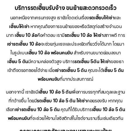
บริการรถเฮี๊ยบรับจ้าง ขนย้ายสะดวกรวดเร็ว
นอกเหนือจากเครนทรงสูง เรายังโดดเด่นเรื่อง
รถเฮี๊ยบให้เช่า
และ
เฮี๊ยบให้เช่า
หากคุณต้องการขนย้ายของหรือวัสดุก่อสร้างจำนวน
มาก
เฮี๊ยบ 10 ล้อ
คือคำตอบ เรามี
รถเฮี๊ยบ 10 ล้อ ให้เช่า
สภาพดี การ
เช่ารถเฮี๊ยบ 10 ล้อ
จะช่วยทุ่นแรงและประหยัดเที่ยววิ่งได้มาก โดยมา
ในรูปแบบ
เฮี๊ยบ 10 ล้อ พร้อมคนขับ
สำหรับงานขนาดย่อมลงมา
เฮี๊ยบ 5 ตัน
มีความคล่องตัวสูง บริการ
รถเฮี๊ยบ 5ตัน ให้เช่า
ของเรา
เข้าถึงตรอกซอยได้ง่าย เมื่อ
เช่ารถเฮี๊ยบ 5 ตัน
คุณจะได้
เฮี๊ยบ 5 ตัน
พร้อมคนขับ
ที่มากประสบการณ์
นอกจากนี้ เรายังมี
เฮี๊ยบ 10 ล้อ 5 ตัน
เพื่อการบรรทุกที่สมดุลและฐาน
ที่กว้างขึ้น โดยมี
รถเฮี๊ยบ 10 ล้อ 5 ตัน ให้เช่า
คอยรองรับ หากคุณ
เลือก
เช่ารถเฮี๊ยบ 10 ล้อ 5 ตัน
คุณก็ได้รับบริการ
เฮี๊ยบ 10 ล้อ 5 ตัน
พร้อมคนขับ
ที่จะช่วยให้งานโลจิสติกส์ในไซต์งานราบรื่นเช่นเดียวกัน