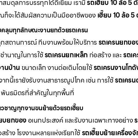
ษาสมดุลการบรรทุกได้ดีเยี่ยม เรามี
รถเฮี๊ยบ 10 ล้อ 5 ตั
ณก็จะได้สัมผัสความเป็นมืออาชีพของ
เฮี๊ยบ 10 ล้อ 5
คลุมทุกลักษณะงานยกด้วยรถเครน
้ทุกสถานการณ์ ทีมงานพร้อมให้บริการ
รถเครนยกขอ
มชำนาญในการใช้
รถเครนยกเหล็ก
ก่อสร้าง และ
รถเค
านบ้าน
ขนาดเล็ก งานต่อเติมโดยใช้
รถเครนงานโกดั
กนี้เรายังรับงานสาธารณูปโภค เช่น การใช้
รถเครนต
พันธมิตรที่สำคัญในทุกพื้นที่
ี่ยวชาญทุกงานขนย้ายด้วยรถเฮี๊ยบ
ี๊ยบยกของ
อเนกประสงค์ และรับงานเฉพาะทางอย่าง
ร
สร้าง โรงงานหลายแห่งเรียกใช้
รถเฮี๊ยบย้ายเครื่องจ