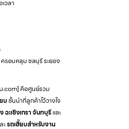
อเวลา
ด
น ครอบคลุม ชลบุรี ระยอง
รน.com] คือศูนย์รวม
๊ยบ
ชั้นนำที่ลูกค้าไว้วางใจ
ง ฉะเชิงเทรา จันทบุรี
และ
ละ
รถเฮี๊ยบสำหรับงาน