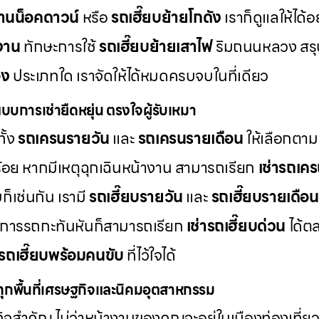
้านน็อคดาวน์
หรือ
รถเฮี๊ยบย้ายโกดัง
เราก็ดูแลให้ได้
งาน
ทักษะการใช้
รถเฮี๊ยบย้ายเสาไฟ
ริมถนนหลวง สรุป
อง
ประเภทใด เราจัดให้ได้หมดครบจบในที่เดียว
แบบการเช่ายืดหยุ่น ตรงใจผู้รับเหมา
ั้ง
รถเครนรายวัน
และ
รถเครนรายเดือน
ให้เลือกตา
้อย หากมีเหตุฉุกเฉินหน้างาน สามารถเรียก
เช่ารถเค
ก็เช่นกัน เรามี
รถเฮี๊ยบรายวัน
และ
รถเฮี๊ยบรายเดือน
้องการรถกะทันหันก็สามารถเรียก
เช่ารถเฮี๊ยบด่วน
ได้ต
รถเฮี๊ยบพร้อมคนขับ
ที่ไว้ใจได้
งทุกพื้นที่เศรษฐกิจและนิคมอุตสาหกรรม
จสำคัญ ไม่ว่าหน้างานของคุณจะอยู่ในเมืองท่องเที่ย