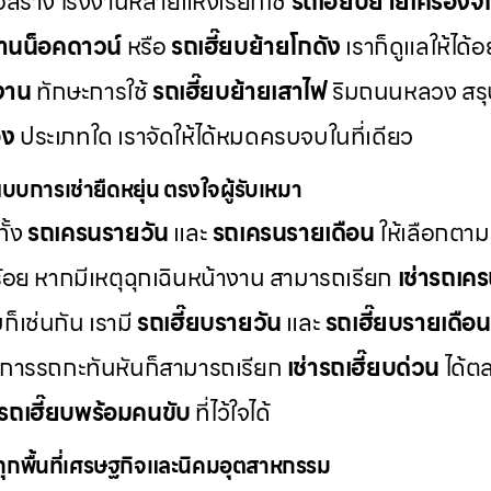
สร้าง โรงงานหลายแห่งเรียกใช้
รถเฮี๊ยบย้ายเครื่องจ
้านน็อคดาวน์
หรือ
รถเฮี๊ยบย้ายโกดัง
เราก็ดูแลให้ได้
งาน
ทักษะการใช้
รถเฮี๊ยบย้ายเสาไฟ
ริมถนนหลวง สรุป
อง
ประเภทใด เราจัดให้ได้หมดครบจบในที่เดียว
แบบการเช่ายืดหยุ่น ตรงใจผู้รับเหมา
ั้ง
รถเครนรายวัน
และ
รถเครนรายเดือน
ให้เลือกตา
้อย หากมีเหตุฉุกเฉินหน้างาน สามารถเรียก
เช่ารถเค
ก็เช่นกัน เรามี
รถเฮี๊ยบรายวัน
และ
รถเฮี๊ยบรายเดือน
้องการรถกะทันหันก็สามารถเรียก
เช่ารถเฮี๊ยบด่วน
ได้ต
รถเฮี๊ยบพร้อมคนขับ
ที่ไว้ใจได้
งทุกพื้นที่เศรษฐกิจและนิคมอุตสาหกรรม