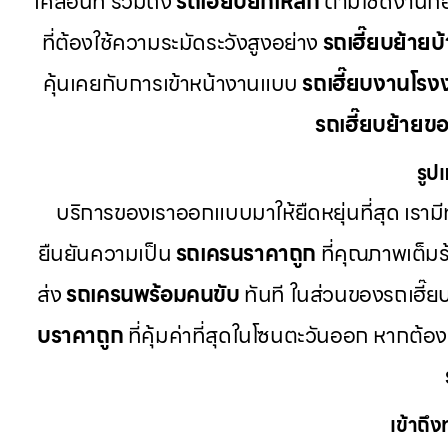
เคลื่อนที่ รวมถึง
รถเฮี๊ยบยกเหล็ก
ตามไซด์งานก่อ
ที่ต้องใช้ความระมัดระวังสูงอย่าง
รถเฮี๊ยบย้ายบ
คุ้นเคยกับการเข้าหน้างานแบบ
รถเฮี๊ยบงานโรง
รถเฮี๊ยบย้ายข
รูป
บริการของเราออกแบบมาให้ยืดหยุ่นที่สุด เรามีท
ยืนยันความเป็น
รถเครนราคาถูก
ที่คุณภาพเต็มร
ส่ง
รถเครนพร้อมคนขับ
ทันที ในส่วนของรถเฮี๊ยบ
บราคาถูก
ที่คุ้มค่าที่สุดในโซนตะวันออก หากต
เข้าถึ