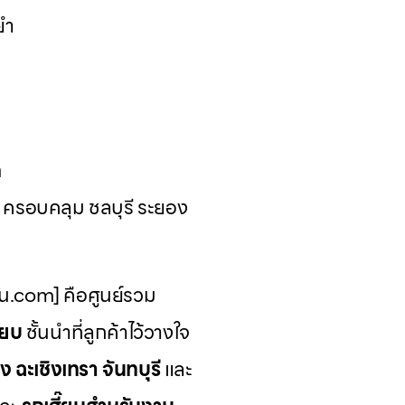
ยำ
ด
น ครอบคลุม ชลบุรี ระยอง
รน.com] คือศูนย์รวม
๊ยบ
ชั้นนำที่ลูกค้าไว้วางใจ
ง ฉะเชิงเทรา จันทบุรี
และ