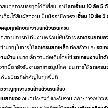
ษาสมดุลการบรรทุกได้ดีเยี่ยม เรามี
รถเฮี๊ยบ 10 ล้อ 5 ตั
ณก็จะได้สัมผัสความเป็นมืออาชีพของ
เฮี๊ยบ 10 ล้อ 5
คลุมทุกลักษณะงานยกด้วยรถเครน
้ทุกสถานการณ์ ทีมงานพร้อมให้บริการ
รถเครนยกขอ
มชำนาญในการใช้
รถเครนยกเหล็ก
ก่อสร้าง และ
รถเค
านบ้าน
ขนาดเล็ก งานต่อเติมโดยใช้
รถเครนงานโกดั
กนี้เรายังรับงานสาธารณูปโภค เช่น การใช้
รถเครนต
พันธมิตรที่สำคัญในทุกพื้นที่
ี่ยวชาญทุกงานขนย้ายด้วยรถเฮี๊ยบ
ี๊ยบยกของ
อเนกประสงค์ และรับงานเฉพาะทางอย่าง
ร