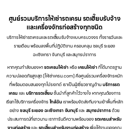
ศูนย์รวมบริการให้เช่ารถเครน รถเฮี๊ยบรับจ้าง
และเครื่องจักรก่อสร้างทุกชนิด
บริการให้เช่ารถเครนและรถเฮี๊ยบรับจ้างแบบครบวงจร ทั้งรายวันและ
รายเดือน พร้อมลงพื้นที่ปฏิบัติงาน ครอบคลุม ชลบุรี ระยอง
ฉะเชิงเทรา จันทบุรี และสมุทรปราการ
หากคุณกำลังมองหา
รถเครนให้เช่า
หรือ
เครนให้เช่า
ที่ได้มาตรฐาน
ความปลอดภัยสูงสุด [ให้เช่าเครน.com] คือศูนย์รวมเครื่องจักรหนัก
ที่พร้อมตอบสนองทุกโปรเจกต์ เราเป็นผู้เชี่ยวชาญด้าน
บริการรถ
เครน
และ
บริการรถเฮี๊ยบ
ชั้นนำที่ลูกค้าไว้วางใจ หากคุณต้องการ
เรียกใช้บริการเครื่องจักร
ใกล้ฉัน
เราพร้อมจัดส่งทีมงานเข้าพื้นที่หลัก
อย่าง
ชลบุรี ระยอง ฉะเชิงเทรา จันทบุรี
และ
สมุทรปราการ
ด้วย
ประสบการณ์ที่ยาวนาน เราการันตีความพร้อมของ
รถเครนสำหรับ
งานก่อสร้าง
และ
รถเฮี๊ยบสำหรับงานก่อสร้าง
เพื่อให้งานของคุณ