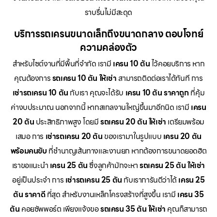
ราบรื่นไม่มีสะดุด
บริการรถเครนขนาดเล็กถึงขนาดกลาง ตอบโจทย์
ความคล่องตัว
สำหรับไซต์งานที่มีพื้นที่จำกัด เรามี
เครน 10 ตัน
ไว้คอยบริการ หาก
คุณต้องการ
รถเครน 10 ตัน ให้เช่า
สามารถติดต่อเราได้ทันที การ
เช่ารถเครน 10 ตัน
กับเรา คุณจะได้รับ
เครน 10 ตัน ราคาถูก
ที่คุ้ม
ค่างบประมาณ นอกจากนี้ หากสเกลงานใหญ่ขึ้นมาอีกนิด เรามี
เครน
20 ตัน
ประสิทธิภาพสูง โดยมี
รถเครน 20 ตัน ให้เช่า
เตรียมพร้อม
เสมอ การ
เช่ารถเครน 20 ตัน
ของเรามาในรูปแบบ
เครน 20 ตัน
พร้อมคนขับ
ที่ชำนาญเส้นทางและงานยก หากต้องการขนาดยอดฮิต
เราขอแนะนำ
เครน 25 ตัน
ซึ่งลูกค้ามักจะหา
รถเครน 25 ตัน ให้เช่า
อยู่เป็นประจำ การ
เช่ารถเครน 25 ตัน
กับเราการันตีว่าได้
เครน 25
ตัน ราคาดี
ที่สุด สำหรับงานเหล็กโครงสร้างที่สูงขึ้น เรามี
เครน 35
ตัน
คอยซัพพอร์ต เพียงแจ้งขอ
รถเครน 35 ตัน ให้เช่า
คุณก็สามารถ