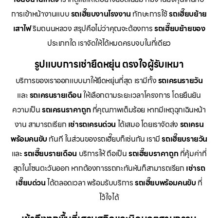
การเข้าหน้างานแบบ
รถเฮี๊ยบงานโรงงาน
ทักษะการใช้
รถเฮี๊ยบย้าย
เสาไฟ
ริมถนนหลวง สรุปคือไม่ว่าคุณจะต้องการ
รถเฮี๊ยบย้ายของ
ประเภทใด เราจัดให้ได้หมดครบจบในที่เดียว
รูปแบบการเช่ายืดหยุ่น ตรงใจผู้รับเหมา
บริการของเราออกแบบมาให้ยืดหยุ่นที่สุด เรามีทั้ง
รถเครนรายวัน
และ
รถเครนรายเดือน
ให้เลือกตามระยะเวลาโครงการ โดยยืนยัน
ความเป็น
รถเครนราคาถูก
ที่คุณภาพเต็มร้อย หากมีเหตุฉุกเฉินหน้า
งาน สามารถเรียก
เช่ารถเครนด่วน
ได้เสมอ โดยเราจัดส่ง
รถเครน
พร้อมคนขับ
ทันที ในส่วนของรถเฮี๊ยบก็เช่นกัน เรามี
รถเฮี๊ยบรายวัน
และ
รถเฮี๊ยบรายเดือน
บริการให้ ถือเป็น
รถเฮี๊ยบราคาถูก
ที่คุ้มค่าที่
สุดในโซนตะวันออก หากต้องการรถกะทันหันก็สามารถเรียก
เช่ารถ
เฮี๊ยบด่วน
ได้ตลอดเวลา พร้อมรับบริการ
รถเฮี๊ยบพร้อมคนขับ
ที่
ไว้ใจได้