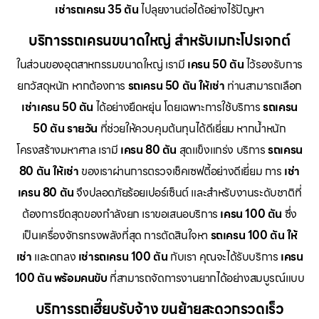
เช่ารถเครน 35 ตัน
ไปลุยงานต่อได้อย่างไร้ปัญหา
บริการรถเครนขนาดใหญ่ สำหรับเมกะโปรเจกต์
ในส่วนของอุตสาหกรรมขนาดใหญ่ เรามี
เครน 50 ตัน
ไว้รองรับการ
ยกวัสดุหนัก หากต้องการ
รถเครน 50 ตัน ให้เช่า
ท่านสามารถเลือก
เช่าเครน 50 ตัน
ได้อย่างยืดหยุ่น โดยเฉพาะการใช้บริการ
รถเครน
50 ตัน รายวัน
ที่ช่วยให้ควบคุมต้นทุนได้ดีเยี่ยม หากน้ำหนัก
โครงสร้างมหาศาล เรามี
เครน 80 ตัน
สุดแข็งแกร่ง บริการ
รถเครน
80 ตัน ให้เช่า
ของเราผ่านการตรวจเช็คเซฟตี้อย่างดีเยี่ยม การ
เช่า
เครน 80 ตัน
จึงปลอดภัยร้อยเปอร์เซ็นต์ และสำหรับงานระดับชาติที่
ต้องการขีดสุดของกำลังยก เราขอเสนอบริการ
เครน 100 ตัน
ซึ่ง
เป็นเครื่องจักรทรงพลังที่สุด การตัดสินใจหา
รถเครน 100 ตัน ให้
เช่า
และตกลง
เช่ารถเครน 100 ตัน
กับเรา คุณจะได้รับบริการ
เครน
100 ตัน พร้อมคนขับ
ที่สามารถจัดการงานยากได้อย่างสมบูรณ์แบบ
บริการรถเฮี๊ยบรับจ้าง ขนย้ายสะดวกรวดเร็ว