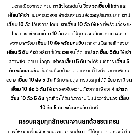
นอกเหนือจากรถเครน เรายังโดดเด่นในเรื่อง
รถเฮี๊ยบให้เช่า
และ
เฮี๊ยบให้เช่า
แบบครบวงจร สำหรับงานขนส่งวัสดุปริมาณมาก เรามี
เฮี๊ยบ 10 ล้อ
ไว้บริการ โดยมี
รถเฮี๊ยบ 10 ล้อ ให้เช่า
ที่พร้อมวิ่งระยะ
ไกล การ
เช่ารถเฮี๊ยบ 10 ล้อ
ช่วยให้คุณประหยัดเวลาอย่างมาก
เพราะมาพร้อม
เฮี๊ยบ 10 ล้อ พร้อมคนขับ
หากงานมีสเกลเล็กลงมา
เฮี๊ยบ 5 ตัน
คือตัวเลือกที่เข้าซอยแคบได้ดี เรามี
รถเฮี๊ยบ 5ตัน ให้เช่า
สภาพใหม่เอี่ยม เมื่อคุณ
เช่ารถเฮี๊ยบ 5 ตัน
จะได้รับบริการ
เฮี๊ยบ 5
ตัน พร้อมคนขับ
ส่งตรงถึงหน้างาน นอกจากนี้ยังมีรถขนาดพิเศษ
อย่าง
เฮี๊ยบ 10 ล้อ 5 ตัน
ที่รักษาสมดุลการบรรทุกได้ดีเยี่ยม เรามี
รถ
เฮี๊ยบ 10 ล้อ 5 ตัน ให้เช่า
รองรับความต้องการ เพียงแค่
เช่ารถ
เฮี๊ยบ 10 ล้อ 5 ตัน
คุณก็จะได้สัมผัสความเป็นมืออาชีพของ
เฮี๊ยบ
10 ล้อ 5 ตัน พร้อมคนขับ
ทันที
ครอบคลุมทุกลักษณะงานยกด้วยรถเครน
การใช้งานเครื่องจักรของเราสามารถประยุกต์ได้ทุกสถานการณ์ ทีม