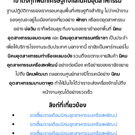
เข้าถึงทุกพื้นที่เศรษฐกิจและนิคมอุตสาหกรรม
ฐานปฏิบัติการของเราครอบคลุมพื้นที่เศรษฐกิจสำคัญ ไม่ว่าหน้างาน
ของคุณจะอยู่ในเมืองท่องเที่ยวอย่าง
พัทยา
หรือเขตอุตสาหกรรม
อย่าง
บ่อวิน
เราก็พร้อมลุย ทีมงานของเราเข้าออกพื้นที่
นิคม
อุตสาหกรรมอมตะนคร
และ
นิคมอุตสาหกรรมศรีราชา
เป็นประจำ
เพื่อให้บริการโรงงานระดับประเทศ นอกจากนี้ เรายังเป็นพาร์ทเนอร์ใน
นิคมอุตสาหกรรมท่าเรือแหลมฉบัง
รวมถึงเขตกระจายสินค้า
นิคม
อุตสาหกรรมเครือสหพัฒน์
อย่างต่อเนื่อง เครือข่ายของเรายังขยาย
ไปถึง
นิคมพัฒนา
ตลอดจนศูนย์กลางปิโตรเคมีอย่าง
นิคม
อุตสาหกรรมมาบตาพุด
ทำให้มั่นใจได้ว่าเราจะส่งเครื่องจักรไปถึง
หน้างานคุณได้อย่างรวดเร็ว
ลิงก์ที่เกี่ยวข้อง
รถเฮี๊ยบรายเดือนนิคมอุตสาหกรรมเครือสหพัฒน์
รถเฮี๊ยบรายเดือนนิคมอุตสาหกรรมเครือสหพัฒน์
รถเฮี๊ยบรายเดือนนิคมอุตสาหกรรมเครือสหพัฒน์