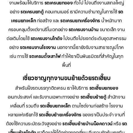
งานพร้อมให้บริการ
รถเครนยกของ
ทั่วไป ไปจนถึงงานสเกลใหญ่
อย่าง
รถเครนยกตู้
คอนเทนเนอร์ เรามีความชำนาญในการใช้
รถ
เครนยกเหล็ก
ก่อสร้าง และ
รถเครนยกเครื่องจักร
น้ำหนักมาก
ครอบคลุมตั้งแต่งานรีโนเวทอย่าง
รถเครนงานบ้าน
ขนาดเล็ก งาน
ต่อเติมโดยใช้
รถเครนงานโกดัง
ไปจนถึงโปรเจกต์ระดับอุตสาหกรรม
อย่าง
รถเครนงานโรงงาน
นอกจากนี้เรายังรับงานสาธารณูปโภค
เช่น การใช้
รถเครนตั้งเสาไฟ
ทำให้เราเป็นพันธมิตรที่สำคัญในทุก
พื้นที่
เชี่ยวชาญทุกงานขนย้ายด้วยรถเฮี๊ยบ
สำหรับฝั่งรถบรรทุกติดเครน เราให้บริการ
รถเฮี๊ยบยกของ
อเนกประสงค์ และรับงานเฉพาะทางอย่าง
รถเฮี๊ยบย้ายตู้
สำนักงาน
เคลื่อนที่ รวมถึง
รถเฮี๊ยบยกเหล็ก
ตามไซด์งานก่อสร้าง โรงงาน
หลายแห่งเรียกใช้
รถเฮี๊ยบย้ายเครื่องจักร
ของเราเป็นประจำ งานที่
ต้องใช้ความระมัดระวังสูงอย่าง
รถเฮี๊ยบย้ายบ้านน็อคดาวน์
หรือ
รถ
เฮี๊ยบย้ายโกดัง
เราก็ดูแลให้ได้อย่างยอดเยี่ยม ทีมงานยังคุ้นเคยกับ