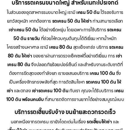
บริการรถเครนขนาดใหญ่ สำหรับเมกะโปรเจกต์
ในส่วนของอุตสาหกรรมขนาดใหญ่ เรามี
เครน 50 ตัน
ไว้รองรับการ
ยกวัสดุหนัก หากต้องการ
รถเครน 50 ตัน ให้เช่า
ท่านสามารถเลือก
เช่าเครน 50 ตัน
ได้อย่างยืดหยุ่น โดยเฉพาะการใช้บริการ
รถเครน
50 ตัน รายวัน
ที่ช่วยให้ควบคุมต้นทุนได้ดีเยี่ยม หากน้ำหนัก
โครงสร้างมหาศาล เรามี
เครน 80 ตัน
สุดแข็งแกร่ง บริการ
รถเครน
80 ตัน ให้เช่า
ของเราผ่านการตรวจเช็คเซฟตี้อย่างดีเยี่ยม การ
เช่า
เครน 80 ตัน
จึงปลอดภัยร้อยเปอร์เซ็นต์ และสำหรับงานระดับชาติที่
ต้องการขีดสุดของกำลังยก เราขอเสนอบริการ
เครน 100 ตัน
ซึ่ง
เป็นเครื่องจักรทรงพลังที่สุด การตัดสินใจหา
รถเครน 100 ตัน ให้
เช่า
และตกลง
เช่ารถเครน 100 ตัน
กับเรา คุณจะได้รับบริการ
เครน
100 ตัน พร้อมคนขับ
ที่สามารถจัดการงานยากได้อย่างสมบูรณ์แบบ
บริการรถเฮี๊ยบรับจ้าง ขนย้ายสะดวกรวดเร็ว
นอกเหนือจากรถเครน เรายังโดดเด่นในเรื่อง
รถเฮี๊ยบให้เช่า
และ