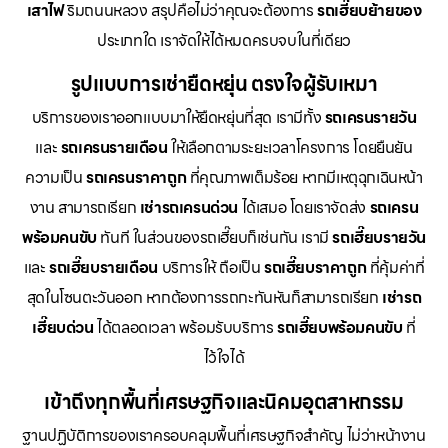
เสาไฟ
ริมถนนหลวง สรุปคือไม่ว่าคุณจะต้องการ
รถเฮี๊ยบย้ายของ
ประเภทใด เราจัดให้ได้หมดครบจบในที่เดียว
รูปแบบการเช่ายืดหยุ่น ตรงใจผู้รับเหมา
บริการของเราออกแบบมาให้ยืดหยุ่นที่สุด เรามีทั้ง
รถเครนรายวัน
และ
รถเครนรายเดือน
ให้เลือกตามระยะเวลาโครงการ โดยยืนยัน
ความเป็น
รถเครนราคาถูก
ที่คุณภาพเต็มร้อย หากมีเหตุฉุกเฉินหน้า
งาน สามารถเรียก
เช่ารถเครนด่วน
ได้เสมอ โดยเราจัดส่ง
รถเครน
พร้อมคนขับ
ทันที ในส่วนของรถเฮี๊ยบก็เช่นกัน เรามี
รถเฮี๊ยบรายวัน
และ
รถเฮี๊ยบรายเดือน
บริการให้ ถือเป็น
รถเฮี๊ยบราคาถูก
ที่คุ้มค่าที่
สุดในโซนตะวันออก หากต้องการรถกะทันหันก็สามารถเรียก
เช่ารถ
เฮี๊ยบด่วน
ได้ตลอดเวลา พร้อมรับบริการ
รถเฮี๊ยบพร้อมคนขับ
ที่
ไว้ใจได้
เข้าถึงทุกพื้นที่เศรษฐกิจและนิคมอุตสาหกรรม
ฐานปฏิบัติการของเราครอบคลุมพื้นที่เศรษฐกิจสำคัญ ไม่ว่าหน้างาน