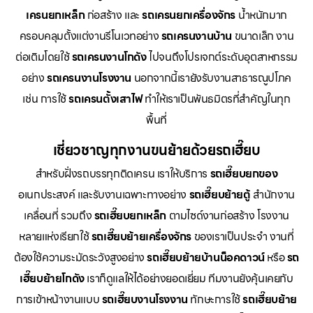
เครนยกเหล็ก
ก่อสร้าง และ
รถเครนยกเครื่องจักร
น้ำหนักมาก
ครอบคลุมตั้งแต่งานรีโนเวทอย่าง
รถเครนงานบ้าน
ขนาดเล็ก งาน
ต่อเติมโดยใช้
รถเครนงานโกดัง
ไปจนถึงโปรเจกต์ระดับอุตสาหกรรม
อย่าง
รถเครนงานโรงงาน
นอกจากนี้เรายังรับงานสาธารณูปโภค
เช่น การใช้
รถเครนตั้งเสาไฟ
ทำให้เราเป็นพันธมิตรที่สำคัญในทุก
พื้นที่
เชี่ยวชาญทุกงานขนย้ายด้วยรถเฮี๊ยบ
สำหรับฝั่งรถบรรทุกติดเครน เราให้บริการ
รถเฮี๊ยบยกของ
อเนกประสงค์ และรับงานเฉพาะทางอย่าง
รถเฮี๊ยบย้ายตู้
สำนักงาน
เคลื่อนที่ รวมถึง
รถเฮี๊ยบยกเหล็ก
ตามไซด์งานก่อสร้าง โรงงาน
หลายแห่งเรียกใช้
รถเฮี๊ยบย้ายเครื่องจักร
ของเราเป็นประจำ งานที่
ต้องใช้ความระมัดระวังสูงอย่าง
รถเฮี๊ยบย้ายบ้านน็อคดาวน์
หรือ
รถ
เฮี๊ยบย้ายโกดัง
เราก็ดูแลให้ได้อย่างยอดเยี่ยม ทีมงานยังคุ้นเคยกับ
การเข้าหน้างานแบบ
รถเฮี๊ยบงานโรงงาน
ทักษะการใช้
รถเฮี๊ยบย้าย