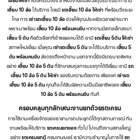
เฮี๊ยบให้เช่า
แบบครบวงจร สำหรับงานขนส่งวัสดุปริมาณมาก เรามี
เฮี๊ยบ 10 ล้อ
ไว้บริการ โดยมี
รถเฮี๊ยบ 10 ล้อ ให้เช่า
ที่พร้อมวิ่งระยะ
ไกล การ
เช่ารถเฮี๊ยบ 10 ล้อ
ช่วยให้คุณประหยัดเวลาอย่างมาก
เพราะมาพร้อม
เฮี๊ยบ 10 ล้อ พร้อมคนขับ
หากงานมีสเกลเล็กลงมา
เฮี๊ยบ 5 ตัน
คือตัวเลือกที่เข้าซอยแคบได้ดี เรามี
รถเฮี๊ยบ 5ตัน ให้เช่า
สภาพใหม่เอี่ยม เมื่อคุณ
เช่ารถเฮี๊ยบ 5 ตัน
จะได้รับบริการ
เฮี๊ยบ 5
ตัน พร้อมคนขับ
ส่งตรงถึงหน้างาน นอกจากนี้ยังมีรถขนาดพิเศษ
อย่าง
เฮี๊ยบ 10 ล้อ 5 ตัน
ที่รักษาสมดุลการบรรทุกได้ดีเยี่ยม เรามี
รถ
เฮี๊ยบ 10 ล้อ 5 ตัน ให้เช่า
รองรับความต้องการ เพียงแค่
เช่ารถ
เฮี๊ยบ 10 ล้อ 5 ตัน
คุณก็จะได้สัมผัสความเป็นมืออาชีพของ
เฮี๊ยบ
10 ล้อ 5 ตัน พร้อมคนขับ
ทันที
ครอบคลุมทุกลักษณะงานยกด้วยรถเครน
การใช้งานเครื่องจักรของเราสามารถประยุกต์ได้ทุกสถานการณ์ ทีม
งานพร้อมให้บริการ
รถเครนยกของ
ทั่วไป ไปจนถึงงานสเกลใหญ่
อย่าง
รถเครนยกตู้
คอนเทนเนอร์ เรามีความชำนาญในการใช้
รถ