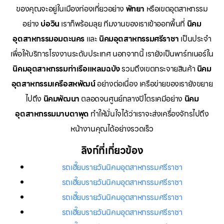
ของคุณจะอยู่ในเมืองท่องเที่ยวอย่าง
พัทยา
หรือเขตอุตสาหกรรม
อย่าง
บ่อวิน
เราก็พร้อมลุย ทีมงานของเราเข้าออกพื้นที่
นิคม
อุตสาหกรรมอมตะนคร
และ
นิคมอุตสาหกรรมศรีราชา
เป็นประจำ
เพื่อให้บริการโรงงานระดับประเทศ นอกจากนี้ เรายังเป็นพาร์ทเนอร์ใน
นิคมอุตสาหกรรมท่าเรือแหลมฉบัง
รวมถึงเขตกระจายสินค้า
นิคม
อุตสาหกรรมเครือสหพัฒน์
อย่างต่อเนื่อง เครือข่ายของเรายังขยาย
ไปถึง
นิคมพัฒนา
ตลอดจนศูนย์กลางปิโตรเคมีอย่าง
นิคม
อุตสาหกรรมมาบตาพุด
ทำให้มั่นใจได้ว่าเราจะส่งเครื่องจักรไปถึง
หน้างานคุณได้อย่างรวดเร็ว
ลิงก์ที่เกี่ยวข้อง
รถเฮี๊ยบรายวันนิคมอุตสาหกรรมศรีราชา
รถเฮี๊ยบรายวันนิคมอุตสาหกรรมศรีราชา
รถเฮี๊ยบรายวันนิคมอุตสาหกรรมศรีราชา
รถเฮี๊ยบรายวันนิคมอุตสาหกรรมศรีราชา