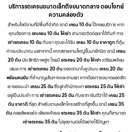
บริการรถเครนขนาดเล็กถึงขนาดกลาง ตอบโจทย์
ความคล่องตัว
สำหรับไซต์งานที่มีพื้นที่จำกัด เรามี
เครน 10 ตัน
ไว้คอยบริการ หาก
คุณต้องการ
รถเครน 10 ตัน ให้เช่า
สามารถติดต่อเราได้ทันที การ
เช่ารถเครน 10 ตัน
กับเรา คุณจะได้รับ
เครน 10 ตัน ราคาถูก
ที่คุ้ม
ค่างบประมาณ นอกจากนี้ หากสเกลงานใหญ่ขึ้นมาอีกนิด เรามี
เครน
20 ตัน
ประสิทธิภาพสูง โดยมี
รถเครน 20 ตัน ให้เช่า
เตรียมพร้อม
เสมอ การ
เช่ารถเครน 20 ตัน
ของเรามาในรูปแบบ
เครน 20 ตัน
พร้อมคนขับ
ที่ชำนาญเส้นทางและงานยก หากต้องการขนาดยอดฮิต
เราขอแนะนำ
เครน 25 ตัน
ซึ่งลูกค้ามักจะหา
รถเครน 25 ตัน ให้เช่า
อยู่เป็นประจำ การ
เช่ารถเครน 25 ตัน
กับเราการันตีว่าได้
เครน 25
ตัน ราคาดี
ที่สุด สำหรับงานเหล็กโครงสร้างที่สูงขึ้น เรามี
เครน 35
ตัน
คอยซัพพอร์ต เพียงแจ้งขอ
รถเครน 35 ตัน ให้เช่า
คุณก็สามารถ
เช่ารถเครน 35 ตัน
ไปลุยงานต่อได้อย่างไร้ปัญหา