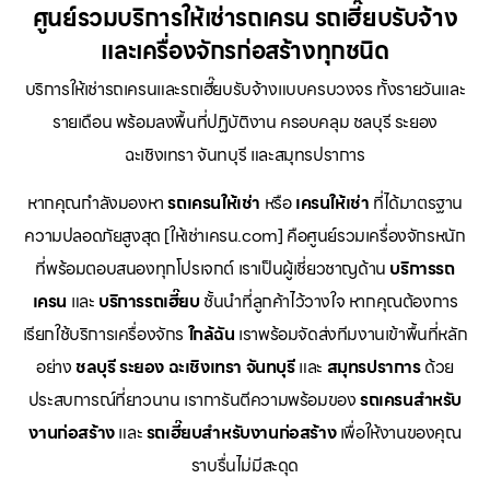
ศูนย์รวมบริการให้เช่ารถเครน รถเฮี๊ยบรับจ้าง
และเครื่องจักรก่อสร้างทุกชนิด
บริการให้เช่ารถเครนและรถเฮี๊ยบรับจ้างแบบครบวงจร ทั้งรายวันและ
รายเดือน พร้อมลงพื้นที่ปฏิบัติงาน ครอบคลุม ชลบุรี ระยอง
ฉะเชิงเทรา จันทบุรี และสมุทรปราการ
หากคุณกำลังมองหา
รถเครนให้เช่า
หรือ
เครนให้เช่า
ที่ได้มาตรฐาน
ความปลอดภัยสูงสุด [ให้เช่าเครน.com] คือศูนย์รวมเครื่องจักรหนัก
ที่พร้อมตอบสนองทุกโปรเจกต์ เราเป็นผู้เชี่ยวชาญด้าน
บริการรถ
เครน
และ
บริการรถเฮี๊ยบ
ชั้นนำที่ลูกค้าไว้วางใจ หากคุณต้องการ
เรียกใช้บริการเครื่องจักร
ใกล้ฉัน
เราพร้อมจัดส่งทีมงานเข้าพื้นที่หลัก
อย่าง
ชลบุรี ระยอง ฉะเชิงเทรา จันทบุรี
และ
สมุทรปราการ
ด้วย
ประสบการณ์ที่ยาวนาน เราการันตีความพร้อมของ
รถเครนสำหรับ
งานก่อสร้าง
และ
รถเฮี๊ยบสำหรับงานก่อสร้าง
เพื่อให้งานของคุณ
ราบรื่นไม่มีสะดุด