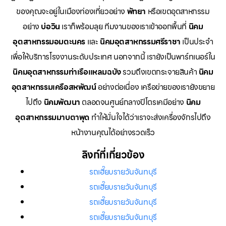
ของคุณจะอยู่ในเมืองท่องเที่ยวอย่าง
พัทยา
หรือเขตอุตสาหกรรม
อย่าง
บ่อวิน
เราก็พร้อมลุย ทีมงานของเราเข้าออกพื้นที่
นิคม
อุตสาหกรรมอมตะนคร
และ
นิคมอุตสาหกรรมศรีราชา
เป็นประจำ
เพื่อให้บริการโรงงานระดับประเทศ นอกจากนี้ เรายังเป็นพาร์ทเนอร์ใน
นิคมอุตสาหกรรมท่าเรือแหลมฉบัง
รวมถึงเขตกระจายสินค้า
นิคม
อุตสาหกรรมเครือสหพัฒน์
อย่างต่อเนื่อง เครือข่ายของเรายังขยาย
ไปถึง
นิคมพัฒนา
ตลอดจนศูนย์กลางปิโตรเคมีอย่าง
นิคม
อุตสาหกรรมมาบตาพุด
ทำให้มั่นใจได้ว่าเราจะส่งเครื่องจักรไปถึง
หน้างานคุณได้อย่างรวดเร็ว
ลิงก์ที่เกี่ยวข้อง
รถเฮี๊ยบรายวันจันทบุรี
รถเฮี๊ยบรายวันจันทบุรี
รถเฮี๊ยบรายวันจันทบุรี
รถเฮี๊ยบรายวันจันทบุรี