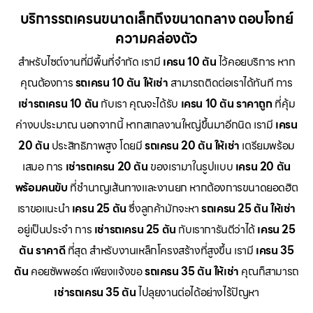
บริการรถเครนขนาดเล็กถึงขนาดกลาง ตอบโจทย์
ความคล่องตัว
สำหรับไซต์งานที่มีพื้นที่จำกัด เรามี
เครน 10 ตัน
ไว้คอยบริการ หาก
คุณต้องการ
รถเครน 10 ตัน ให้เช่า
สามารถติดต่อเราได้ทันที การ
เช่ารถเครน 10 ตัน
กับเรา คุณจะได้รับ
เครน 10 ตัน ราคาถูก
ที่คุ้ม
ค่างบประมาณ นอกจากนี้ หากสเกลงานใหญ่ขึ้นมาอีกนิด เรามี
เครน
20 ตัน
ประสิทธิภาพสูง โดยมี
รถเครน 20 ตัน ให้เช่า
เตรียมพร้อม
เสมอ การ
เช่ารถเครน 20 ตัน
ของเรามาในรูปแบบ
เครน 20 ตัน
พร้อมคนขับ
ที่ชำนาญเส้นทางและงานยก หากต้องการขนาดยอดฮิต
เราขอแนะนำ
เครน 25 ตัน
ซึ่งลูกค้ามักจะหา
รถเครน 25 ตัน ให้เช่า
อยู่เป็นประจำ การ
เช่ารถเครน 25 ตัน
กับเราการันตีว่าได้
เครน 25
ตัน ราคาดี
ที่สุด สำหรับงานเหล็กโครงสร้างที่สูงขึ้น เรามี
เครน 35
ตัน
คอยซัพพอร์ต เพียงแจ้งขอ
รถเครน 35 ตัน ให้เช่า
คุณก็สามารถ
เช่ารถเครน 35 ตัน
ไปลุยงานต่อได้อย่างไร้ปัญหา