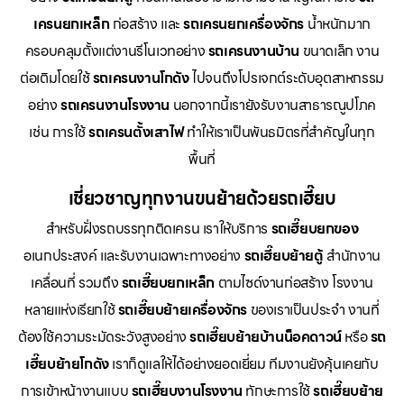
เครนยกเหล็ก
ก่อสร้าง และ
รถเครนยกเครื่องจักร
น้ำหนักมาก
ครอบคลุมตั้งแต่งานรีโนเวทอย่าง
รถเครนงานบ้าน
ขนาดเล็ก งาน
ต่อเติมโดยใช้
รถเครนงานโกดัง
ไปจนถึงโปรเจกต์ระดับอุตสาหกรรม
อย่าง
รถเครนงานโรงงาน
นอกจากนี้เรายังรับงานสาธารณูปโภค
เช่น การใช้
รถเครนตั้งเสาไฟ
ทำให้เราเป็นพันธมิตรที่สำคัญในทุก
พื้นที่
เชี่ยวชาญทุกงานขนย้ายด้วยรถเฮี๊ยบ
สำหรับฝั่งรถบรรทุกติดเครน เราให้บริการ
รถเฮี๊ยบยกของ
อเนกประสงค์ และรับงานเฉพาะทางอย่าง
รถเฮี๊ยบย้ายตู้
สำนักงาน
เคลื่อนที่ รวมถึง
รถเฮี๊ยบยกเหล็ก
ตามไซด์งานก่อสร้าง โรงงาน
หลายแห่งเรียกใช้
รถเฮี๊ยบย้ายเครื่องจักร
ของเราเป็นประจำ งานที่
ต้องใช้ความระมัดระวังสูงอย่าง
รถเฮี๊ยบย้ายบ้านน็อคดาวน์
หรือ
รถ
เฮี๊ยบย้ายโกดัง
เราก็ดูแลให้ได้อย่างยอดเยี่ยม ทีมงานยังคุ้นเคยกับ
การเข้าหน้างานแบบ
รถเฮี๊ยบงานโรงงาน
ทักษะการใช้
รถเฮี๊ยบย้าย