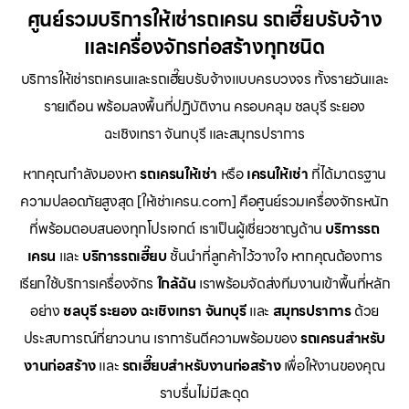
ศูนย์รวมบริการให้เช่ารถเครน รถเฮี๊ยบรับจ้าง
และเครื่องจักรก่อสร้างทุกชนิด
บริการให้เช่ารถเครนและรถเฮี๊ยบรับจ้างแบบครบวงจร ทั้งรายวันและ
รายเดือน พร้อมลงพื้นที่ปฏิบัติงาน ครอบคลุม ชลบุรี ระยอง
ฉะเชิงเทรา จันทบุรี และสมุทรปราการ
หากคุณกำลังมองหา
รถเครนให้เช่า
หรือ
เครนให้เช่า
ที่ได้มาตรฐาน
ความปลอดภัยสูงสุด [ให้เช่าเครน.com] คือศูนย์รวมเครื่องจักรหนัก
ที่พร้อมตอบสนองทุกโปรเจกต์ เราเป็นผู้เชี่ยวชาญด้าน
บริการรถ
เครน
และ
บริการรถเฮี๊ยบ
ชั้นนำที่ลูกค้าไว้วางใจ หากคุณต้องการ
เรียกใช้บริการเครื่องจักร
ใกล้ฉัน
เราพร้อมจัดส่งทีมงานเข้าพื้นที่หลัก
อย่าง
ชลบุรี ระยอง ฉะเชิงเทรา จันทบุรี
และ
สมุทรปราการ
ด้วย
ประสบการณ์ที่ยาวนาน เราการันตีความพร้อมของ
รถเครนสำหรับ
งานก่อสร้าง
และ
รถเฮี๊ยบสำหรับงานก่อสร้าง
เพื่อให้งานของคุณ
ราบรื่นไม่มีสะดุด