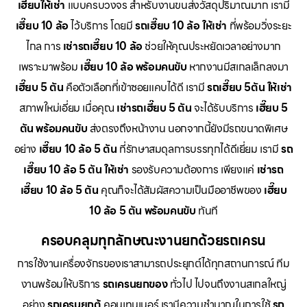
เฮี๊ยบให้เช่า
แบบครบวงจร สำหรับงานขนส่งวัสดุปริมาณมาก เรามี
เฮี๊ยบ 10 ล้อ
ไว้บริการ โดยมี
รถเฮี๊ยบ 10 ล้อ ให้เช่า
ที่พร้อมวิ่งระยะ
ไกล การ
เช่ารถเฮี๊ยบ 10 ล้อ
ช่วยให้คุณประหยัดเวลาอย่างมาก
เพราะมาพร้อม
เฮี๊ยบ 10 ล้อ พร้อมคนขับ
หากงานมีสเกลเล็กลงมา
เฮี๊ยบ 5 ตัน
คือตัวเลือกที่เข้าซอยแคบได้ดี เรามี
รถเฮี๊ยบ 5ตัน ให้เช่า
สภาพใหม่เอี่ยม เมื่อคุณ
เช่ารถเฮี๊ยบ 5 ตัน
จะได้รับบริการ
เฮี๊ยบ 5
ตัน พร้อมคนขับ
ส่งตรงถึงหน้างาน นอกจากนี้ยังมีรถขนาดพิเศษ
อย่าง
เฮี๊ยบ 10 ล้อ 5 ตัน
ที่รักษาสมดุลการบรรทุกได้ดีเยี่ยม เรามี
รถ
เฮี๊ยบ 10 ล้อ 5 ตัน ให้เช่า
รองรับความต้องการ เพียงแค่
เช่ารถ
เฮี๊ยบ 10 ล้อ 5 ตัน
คุณก็จะได้สัมผัสความเป็นมืออาชีพของ
เฮี๊ยบ
10 ล้อ 5 ตัน พร้อมคนขับ
ทันที
ครอบคลุมทุกลักษณะงานยกด้วยรถเครน
การใช้งานเครื่องจักรของเราสามารถประยุกต์ได้ทุกสถานการณ์ ทีม
งานพร้อมให้บริการ
รถเครนยกของ
ทั่วไป ไปจนถึงงานสเกลใหญ่
อย่าง
รถเครนยกตู้
คอนเทนเนอร์ เรามีความชำนาญในการใช้
รถ