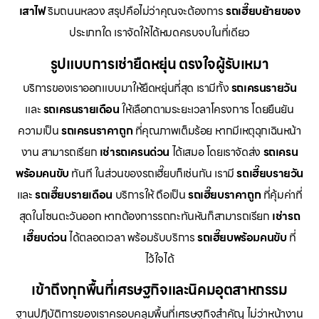
เสาไฟ
ริมถนนหลวง สรุปคือไม่ว่าคุณจะต้องการ
รถเฮี๊ยบย้ายของ
ประเภทใด เราจัดให้ได้หมดครบจบในที่เดียว
รูปแบบการเช่ายืดหยุ่น ตรงใจผู้รับเหมา
บริการของเราออกแบบมาให้ยืดหยุ่นที่สุด เรามีทั้ง
รถเครนรายวัน
และ
รถเครนรายเดือน
ให้เลือกตามระยะเวลาโครงการ โดยยืนยัน
ความเป็น
รถเครนราคาถูก
ที่คุณภาพเต็มร้อย หากมีเหตุฉุกเฉินหน้า
งาน สามารถเรียก
เช่ารถเครนด่วน
ได้เสมอ โดยเราจัดส่ง
รถเครน
พร้อมคนขับ
ทันที ในส่วนของรถเฮี๊ยบก็เช่นกัน เรามี
รถเฮี๊ยบรายวัน
และ
รถเฮี๊ยบรายเดือน
บริการให้ ถือเป็น
รถเฮี๊ยบราคาถูก
ที่คุ้มค่าที่
สุดในโซนตะวันออก หากต้องการรถกะทันหันก็สามารถเรียก
เช่ารถ
เฮี๊ยบด่วน
ได้ตลอดเวลา พร้อมรับบริการ
รถเฮี๊ยบพร้อมคนขับ
ที่
ไว้ใจได้
เข้าถึงทุกพื้นที่เศรษฐกิจและนิคมอุตสาหกรรม
ฐานปฏิบัติการของเราครอบคลุมพื้นที่เศรษฐกิจสำคัญ ไม่ว่าหน้างาน