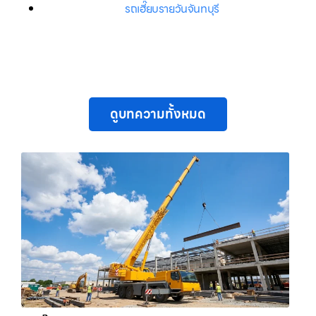
รถเฮี๊ยบรายวันจันทบุรี
ดูบทความทั้งหมด