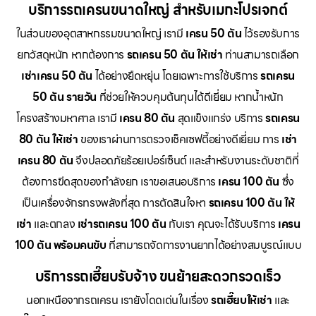
บริการรถเครนขนาดใหญ่ สำหรับเมกะโปรเจกต์
ในส่วนของอุตสาหกรรมขนาดใหญ่ เรามี
เครน 50 ตัน
ไว้รองรับการ
ยกวัสดุหนัก หากต้องการ
รถเครน 50 ตัน ให้เช่า
ท่านสามารถเลือก
เช่าเครน 50 ตัน
ได้อย่างยืดหยุ่น โดยเฉพาะการใช้บริการ
รถเครน
50 ตัน รายวัน
ที่ช่วยให้ควบคุมต้นทุนได้ดีเยี่ยม หากน้ำหนัก
โครงสร้างมหาศาล เรามี
เครน 80 ตัน
สุดแข็งแกร่ง บริการ
รถเครน
80 ตัน ให้เช่า
ของเราผ่านการตรวจเช็คเซฟตี้อย่างดีเยี่ยม การ
เช่า
เครน 80 ตัน
จึงปลอดภัยร้อยเปอร์เซ็นต์ และสำหรับงานระดับชาติที่
ต้องการขีดสุดของกำลังยก เราขอเสนอบริการ
เครน 100 ตัน
ซึ่ง
เป็นเครื่องจักรทรงพลังที่สุด การตัดสินใจหา
รถเครน 100 ตัน ให้
เช่า
และตกลง
เช่ารถเครน 100 ตัน
กับเรา คุณจะได้รับบริการ
เครน
100 ตัน พร้อมคนขับ
ที่สามารถจัดการงานยากได้อย่างสมบูรณ์แบบ
บริการรถเฮี๊ยบรับจ้าง ขนย้ายสะดวกรวดเร็ว
นอกเหนือจากรถเครน เรายังโดดเด่นในเรื่อง
รถเฮี๊ยบให้เช่า
และ