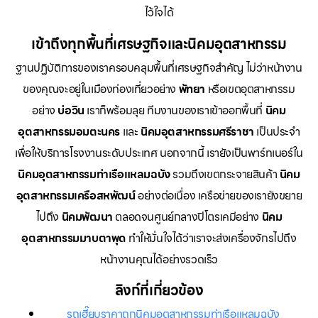
ไว้ใจได้
เข้าถึงทุกพื้นที่เศรษฐกิจและนิคมอุตสาหกรรม
ฐานปฏิบัติการของเราครอบคลุมพื้นที่เศรษฐกิจสำคัญ ไม่ว่าหน้างาน
ของคุณจะอยู่ในเมืองท่องเที่ยวอย่าง
พัทยา
หรือเขตอุตสาหกรรม
อย่าง
บ่อวิน
เราก็พร้อมลุย ทีมงานของเราเข้าออกพื้นที่
นิคม
อุตสาหกรรมอมตะนคร
และ
นิคมอุตสาหกรรมศรีราชา
เป็นประจำ
เพื่อให้บริการโรงงานระดับประเทศ นอกจากนี้ เรายังเป็นพาร์ทเนอร์ใน
นิคมอุตสาหกรรมท่าเรือแหลมฉบัง
รวมถึงเขตกระจายสินค้า
นิคม
อุตสาหกรรมเครือสหพัฒน์
อย่างต่อเนื่อง เครือข่ายของเรายังขยาย
ไปถึง
นิคมพัฒนา
ตลอดจนศูนย์กลางปิโตรเคมีอย่าง
นิคม
อุตสาหกรรมมาบตาพุด
ทำให้มั่นใจได้ว่าเราจะส่งเครื่องจักรไปถึง
หน้างานคุณได้อย่างรวดเร็ว
ลิงก์ที่เกี่ยวข้อง
รถเฮี๊ยบราคาถูกนิคมอุตสาหกรรมท่าเรือแหลมฉบัง