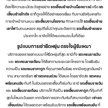
ต้องใช้ความระมัดระวังสูงอย่าง
รถเฮี๊ยบย้ายบ้านน็อคดาวน์
หรือ
รถ
เฮี๊ยบย้ายโกดัง
เราก็ดูแลให้ได้อย่างยอดเยี่ยม ทีมงานยังคุ้นเคยกับ
การเข้าหน้างานแบบ
รถเฮี๊ยบงานโรงงาน
ทักษะการใช้
รถเฮี๊ยบย้าย
เสาไฟ
ริมถนนหลวง สรุปคือไม่ว่าคุณจะต้องการ
รถเฮี๊ยบย้ายของ
ประเภทใด เราจัดให้ได้หมดครบจบในที่เดียว
รูปแบบการเช่ายืดหยุ่น ตรงใจผู้รับเหมา
บริการของเราออกแบบมาให้ยืดหยุ่นที่สุด เรามีทั้ง
รถเครนรายวัน
และ
รถเครนรายเดือน
ให้เลือกตามระยะเวลาโครงการ โดยยืนยัน
ความเป็น
รถเครนราคาถูก
ที่คุณภาพเต็มร้อย หากมีเหตุฉุกเฉินหน้า
งาน สามารถเรียก
เช่ารถเครนด่วน
ได้เสมอ โดยเราจัดส่ง
รถเครน
พร้อมคนขับ
ทันที ในส่วนของรถเฮี๊ยบก็เช่นกัน เรามี
รถเฮี๊ยบรายวัน
และ
รถเฮี๊ยบรายเดือน
บริการให้ ถือเป็น
รถเฮี๊ยบราคาถูก
ที่คุ้มค่าที่
สุดในโซนตะวันออก หากต้องการรถกะทันหันก็สามารถเรียก
เช่ารถ
เฮี๊ยบด่วน
ได้ตลอดเวลา พร้อมรับบริการ
รถเฮี๊ยบพร้อมคนขับ
ที่