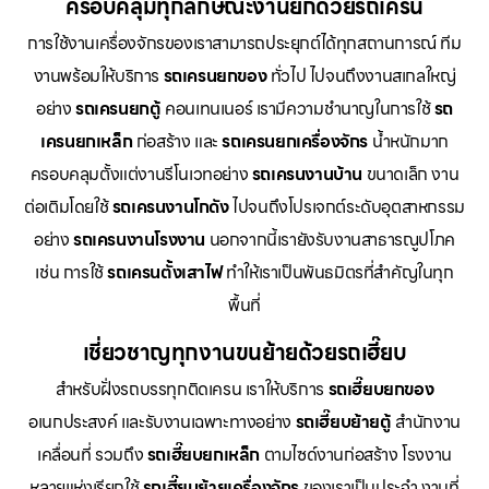
ครอบคลุมทุกลักษณะงานยกด้วยรถเครน
การใช้งานเครื่องจักรของเราสามารถประยุกต์ได้ทุกสถานการณ์ ทีม
งานพร้อมให้บริการ
รถเครนยกของ
ทั่วไป ไปจนถึงงานสเกลใหญ่
อย่าง
รถเครนยกตู้
คอนเทนเนอร์ เรามีความชำนาญในการใช้
รถ
เครนยกเหล็ก
ก่อสร้าง และ
รถเครนยกเครื่องจักร
น้ำหนักมาก
ครอบคลุมตั้งแต่งานรีโนเวทอย่าง
รถเครนงานบ้าน
ขนาดเล็ก งาน
ต่อเติมโดยใช้
รถเครนงานโกดัง
ไปจนถึงโปรเจกต์ระดับอุตสาหกรรม
อย่าง
รถเครนงานโรงงาน
นอกจากนี้เรายังรับงานสาธารณูปโภค
เช่น การใช้
รถเครนตั้งเสาไฟ
ทำให้เราเป็นพันธมิตรที่สำคัญในทุก
พื้นที่
เชี่ยวชาญทุกงานขนย้ายด้วยรถเฮี๊ยบ
สำหรับฝั่งรถบรรทุกติดเครน เราให้บริการ
รถเฮี๊ยบยกของ
อเนกประสงค์ และรับงานเฉพาะทางอย่าง
รถเฮี๊ยบย้ายตู้
สำนักงาน
เคลื่อนที่ รวมถึง
รถเฮี๊ยบยกเหล็ก
ตามไซด์งานก่อสร้าง โรงงาน
หลายแห่งเรียกใช้
รถเฮี๊ยบย้ายเครื่องจักร
ของเราเป็นประจำ งานที่