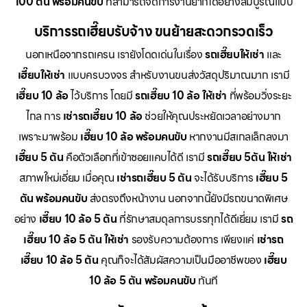
100 ตัน พร้อมคนขับ
ที่สามารถจัดการงานยากได้อย่างสมบูรณ์แบบ
บริการรถเฮี๊ยบรับจ้าง ขนย้ายสะดวกรวดเร็ว
นอกเหนือจากรถเครน เรายังโดดเด่นในเรื่อง
รถเฮี๊ยบให้เช่า
และ
เฮี๊ยบให้เช่า
แบบครบวงจร สำหรับงานขนส่งวัสดุปริมาณมาก เรามี
เฮี๊ยบ 10 ล้อ
ไว้บริการ โดยมี
รถเฮี๊ยบ 10 ล้อ ให้เช่า
ที่พร้อมวิ่งระยะ
ไกล การ
เช่ารถเฮี๊ยบ 10 ล้อ
ช่วยให้คุณประหยัดเวลาอย่างมาก
เพราะมาพร้อม
เฮี๊ยบ 10 ล้อ พร้อมคนขับ
หากงานมีสเกลเล็กลงมา
เฮี๊ยบ 5 ตัน
คือตัวเลือกที่เข้าซอยแคบได้ดี เรามี
รถเฮี๊ยบ 5ตัน ให้เช่า
สภาพใหม่เอี่ยม เมื่อคุณ
เช่ารถเฮี๊ยบ 5 ตัน
จะได้รับบริการ
เฮี๊ยบ 5
ตัน พร้อมคนขับ
ส่งตรงถึงหน้างาน นอกจากนี้ยังมีรถขนาดพิเศษ
อย่าง
เฮี๊ยบ 10 ล้อ 5 ตัน
ที่รักษาสมดุลการบรรทุกได้ดีเยี่ยม เรามี
รถ
เฮี๊ยบ 10 ล้อ 5 ตัน ให้เช่า
รองรับความต้องการ เพียงแค่
เช่ารถ
เฮี๊ยบ 10 ล้อ 5 ตัน
คุณก็จะได้สัมผัสความเป็นมืออาชีพของ
เฮี๊ยบ
10 ล้อ 5 ตัน พร้อมคนขับ
ทันที