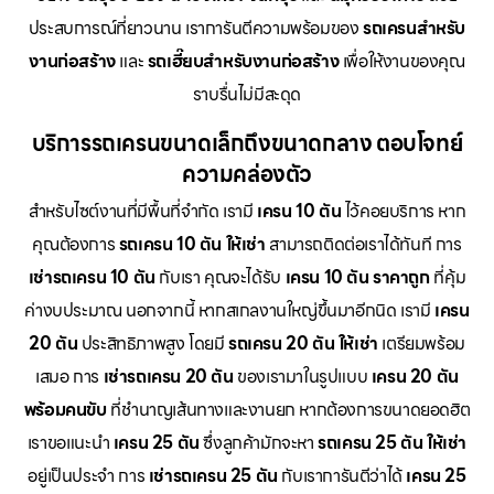
ประสบการณ์ที่ยาวนาน เราการันตีความพร้อมของ
รถเครนสำหรับ
งานก่อสร้าง
และ
รถเฮี๊ยบสำหรับงานก่อสร้าง
เพื่อให้งานของคุณ
ราบรื่นไม่มีสะดุด
บริการรถเครนขนาดเล็กถึงขนาดกลาง ตอบโจทย์
ความคล่องตัว
สำหรับไซต์งานที่มีพื้นที่จำกัด เรามี
เครน 10 ตัน
ไว้คอยบริการ หาก
คุณต้องการ
รถเครน 10 ตัน ให้เช่า
สามารถติดต่อเราได้ทันที การ
เช่ารถเครน 10 ตัน
กับเรา คุณจะได้รับ
เครน 10 ตัน ราคาถูก
ที่คุ้ม
ค่างบประมาณ นอกจากนี้ หากสเกลงานใหญ่ขึ้นมาอีกนิด เรามี
เครน
20 ตัน
ประสิทธิภาพสูง โดยมี
รถเครน 20 ตัน ให้เช่า
เตรียมพร้อม
เสมอ การ
เช่ารถเครน 20 ตัน
ของเรามาในรูปแบบ
เครน 20 ตัน
พร้อมคนขับ
ที่ชำนาญเส้นทางและงานยก หากต้องการขนาดยอดฮิต
เราขอแนะนำ
เครน 25 ตัน
ซึ่งลูกค้ามักจะหา
รถเครน 25 ตัน ให้เช่า
อยู่เป็นประจำ การ
เช่ารถเครน 25 ตัน
กับเราการันตีว่าได้
เครน 25