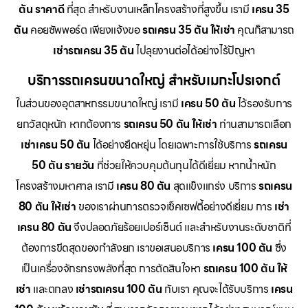
ตัน ราคาดี
ที่สุด สำหรับงานเหล็กโครงสร้างที่สูงขึ้น เรามี
เครน 35
ตัน
คอยซัพพอร์ต เพียงแจ้งขอ
รถเครน 35 ตัน ให้เช่า
คุณก็สามารถ
เช่ารถเครน 35 ตัน
ไปลุยงานต่อได้อย่างไร้ปัญหา
บริการรถเครนขนาดใหญ่ สำหรับเมกะโปรเจกต์
ในส่วนของอุตสาหกรรมขนาดใหญ่ เรามี
เครน 50 ตัน
ไว้รองรับการ
ยกวัสดุหนัก หากต้องการ
รถเครน 50 ตัน ให้เช่า
ท่านสามารถเลือก
เช่าเครน 50 ตัน
ได้อย่างยืดหยุ่น โดยเฉพาะการใช้บริการ
รถเครน
50 ตัน รายวัน
ที่ช่วยให้ควบคุมต้นทุนได้ดีเยี่ยม หากน้ำหนัก
โครงสร้างมหาศาล เรามี
เครน 80 ตัน
สุดแข็งแกร่ง บริการ
รถเครน
80 ตัน ให้เช่า
ของเราผ่านการตรวจเช็คเซฟตี้อย่างดีเยี่ยม การ
เช่า
เครน 80 ตัน
จึงปลอดภัยร้อยเปอร์เซ็นต์ และสำหรับงานระดับชาติที่
ต้องการขีดสุดของกำลังยก เราขอเสนอบริการ
เครน 100 ตัน
ซึ่ง
เป็นเครื่องจักรทรงพลังที่สุด การตัดสินใจหา
รถเครน 100 ตัน ให้
เช่า
และตกลง
เช่ารถเครน 100 ตัน
กับเรา คุณจะได้รับบริการ
เครน