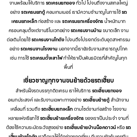
งานพร้อมให้บริการ
รถเครนยกของ
ทั่วไป ไปจนถึงงานสเกลใหญ่
อย่าง
รถเครนยกตู้
คอนเทนเนอร์ เรามีความชำนาญในการใช้
รถ
เครนยกเหล็ก
ก่อสร้าง และ
รถเครนยกเครื่องจักร
น้ำหนักมาก
ครอบคลุมตั้งแต่งานรีโนเวทอย่าง
รถเครนงานบ้าน
ขนาดเล็ก งาน
ต่อเติมโดยใช้
รถเครนงานโกดัง
ไปจนถึงโปรเจกต์ระดับอุตสาหกรรม
อย่าง
รถเครนงานโรงงาน
นอกจากนี้เรายังรับงานสาธารณูปโภค
เช่น การใช้
รถเครนตั้งเสาไฟ
ทำให้เราเป็นพันธมิตรที่สำคัญในทุก
พื้นที่
เชี่ยวชาญทุกงานขนย้ายด้วยรถเฮี๊ยบ
สำหรับฝั่งรถบรรทุกติดเครน เราให้บริการ
รถเฮี๊ยบยกของ
อเนกประสงค์ และรับงานเฉพาะทางอย่าง
รถเฮี๊ยบย้ายตู้
สำนักงาน
เคลื่อนที่ รวมถึง
รถเฮี๊ยบยกเหล็ก
ตามไซด์งานก่อสร้าง โรงงาน
หลายแห่งเรียกใช้
รถเฮี๊ยบย้ายเครื่องจักร
ของเราเป็นประจำ งานที่
ต้องใช้ความระมัดระวังสูงอย่าง
รถเฮี๊ยบย้ายบ้านน็อคดาวน์
หรือ
รถ
เฮี๊ยบย้ายโกดัง
เราก็ดูแลให้ได้อย่างยอดเยี่ยม ทีมงานยังคุ้นเคยกับ