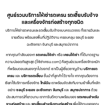
ศูนย์รวมบริการให้เช่ารถเครน รถเฮี๊ยบรับจ้าง
และเครื่องจักรก่อสร้างทุกชนิด
บริการให้เช่ารถเครนและรถเฮี๊ยบรับจ้างแบบครบวงจร ทั้งรายวันและ
รายเดือน พร้อมลงพื้นที่ปฏิบัติงาน ครอบคลุม ชลบุรี ระยอง
ฉะเชิงเทรา จันทบุรี และสมุทรปราการ
หากคุณกำลังมองหา
รถเครนให้เช่า
หรือ
เครนให้เช่า
ที่ได้มาตรฐาน
ความปลอดภัยสูงสุด [ให้เช่าเครน.com] คือศูนย์รวมเครื่องจักรหนัก
ที่พร้อมตอบสนองทุกโปรเจกต์ เราเป็นผู้เชี่ยวชาญด้าน
บริการรถ
เครน
และ
บริการรถเฮี๊ยบ
ชั้นนำที่ลูกค้าไว้วางใจ หากคุณต้องการ
เรียกใช้บริการเครื่องจักร
ใกล้ฉัน
เราพร้อมจัดส่งทีมงานเข้าพื้นที่หลัก
อย่าง
ชลบุรี ระยอง ฉะเชิงเทรา จันทบุรี
และ
สมุทรปราการ
ด้วย
ประสบการณ์ที่ยาวนาน เราการันตีความพร้อมของ
รถเครนสำหรับ
งานก่อสร้าง
และ
รถเฮี๊ยบสำหรับงานก่อสร้าง
เพื่อให้งานของคุณ