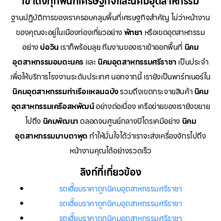
เข้าถึงทุกพื้นที่เศรษฐกิจและนิคมอุตสาหกรรม
ฐานปฏิบัติการของเราครอบคลุมพื้นที่เศรษฐกิจสำคัญ ไม่ว่าหน้างาน
ของคุณจะอยู่ในเมืองท่องเที่ยวอย่าง
พัทยา
หรือเขตอุตสาหกรรม
อย่าง
บ่อวิน
เราก็พร้อมลุย ทีมงานของเราเข้าออกพื้นที่
นิคม
อุตสาหกรรมอมตะนคร
และ
นิคมอุตสาหกรรมศรีราชา
เป็นประจำ
เพื่อให้บริการโรงงานระดับประเทศ นอกจากนี้ เรายังเป็นพาร์ทเนอร์ใน
นิคมอุตสาหกรรมท่าเรือแหลมฉบัง
รวมถึงเขตกระจายสินค้า
นิคม
อุตสาหกรรมเครือสหพัฒน์
อย่างต่อเนื่อง เครือข่ายของเรายังขยาย
ไปถึง
นิคมพัฒนา
ตลอดจนศูนย์กลางปิโตรเคมีอย่าง
นิคม
อุตสาหกรรมมาบตาพุด
ทำให้มั่นใจได้ว่าเราจะส่งเครื่องจักรไปถึง
หน้างานคุณได้อย่างรวดเร็ว
ลิงก์ที่เกี่ยวข้อง
รถเฮี๊ยบราคาถูกนิคมอุตสาหกรรมศรีราชา
รถเฮี๊ยบราคาถูกนิคมอุตสาหกรรมศรีราชา
รถเฮี๊ยบราคาถูกนิคมอุตสาหกรรมศรีราชา