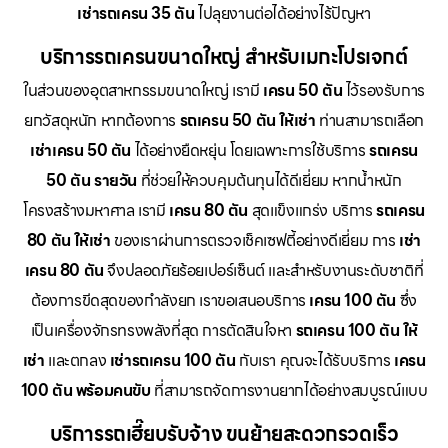
เช่ารถเครน 35 ตัน
ไปลุยงานต่อได้อย่างไร้ปัญหา
บริการรถเครนขนาดใหญ่ สำหรับเมกะโปรเจกต์
ในส่วนของอุตสาหกรรมขนาดใหญ่ เรามี
เครน 50 ตัน
ไว้รองรับการ
ยกวัสดุหนัก หากต้องการ
รถเครน 50 ตัน ให้เช่า
ท่านสามารถเลือก
เช่าเครน 50 ตัน
ได้อย่างยืดหยุ่น โดยเฉพาะการใช้บริการ
รถเครน
50 ตัน รายวัน
ที่ช่วยให้ควบคุมต้นทุนได้ดีเยี่ยม หากน้ำหนัก
โครงสร้างมหาศาล เรามี
เครน 80 ตัน
สุดแข็งแกร่ง บริการ
รถเครน
80 ตัน ให้เช่า
ของเราผ่านการตรวจเช็คเซฟตี้อย่างดีเยี่ยม การ
เช่า
เครน 80 ตัน
จึงปลอดภัยร้อยเปอร์เซ็นต์ และสำหรับงานระดับชาติที่
ต้องการขีดสุดของกำลังยก เราขอเสนอบริการ
เครน 100 ตัน
ซึ่ง
เป็นเครื่องจักรทรงพลังที่สุด การตัดสินใจหา
รถเครน 100 ตัน ให้
เช่า
และตกลง
เช่ารถเครน 100 ตัน
กับเรา คุณจะได้รับบริการ
เครน
100 ตัน พร้อมคนขับ
ที่สามารถจัดการงานยากได้อย่างสมบูรณ์แบบ
บริการรถเฮี๊ยบรับจ้าง ขนย้ายสะดวกรวดเร็ว