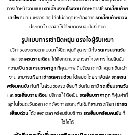
การเข้าหน้างานแบบ
รถเฮี๊ยบงานโรงงาน
ทักษะการใช้
รถเฮี๊ยบย้าย
เสาไฟ
ริมถนนหลวง สรุปคือไม่ว่าคุณจะต้องการ
รถเฮี๊ยบย้ายของ
ประเภทใด เราจัดให้ได้หมดครบจบในที่เดียว
รูปแบบการเช่ายืดหยุ่น ตรงใจผู้รับเหมา
บริการของเราออกแบบมาให้ยืดหยุ่นที่สุด เรามีทั้ง
รถเครนรายวัน
และ
รถเครนรายเดือน
ให้เลือกตามระยะเวลาโครงการ โดยยืนยัน
ความเป็น
รถเครนราคาถูก
ที่คุณภาพเต็มร้อย หากมีเหตุฉุกเฉินหน้า
งาน สามารถเรียก
เช่ารถเครนด่วน
ได้เสมอ โดยเราจัดส่ง
รถเครน
พร้อมคนขับ
ทันที ในส่วนของรถเฮี๊ยบก็เช่นกัน เรามี
รถเฮี๊ยบรายวัน
และ
รถเฮี๊ยบรายเดือน
บริการให้ ถือเป็น
รถเฮี๊ยบราคาถูก
ที่คุ้มค่าที่
สุดในโซนตะวันออก หากต้องการรถกะทันหันก็สามารถเรียก
เช่ารถ
เฮี๊ยบด่วน
ได้ตลอดเวลา พร้อมรับบริการ
รถเฮี๊ยบพร้อมคนขับ
ที่
ไว้ใจได้