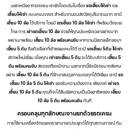
นอกเหนือจากรถเครน เรายังโดดเด่นในเรื่อง
รถเฮี๊ยบให้เช่า
และ
เฮี๊ยบให้เช่า
แบบครบวงจร สำหรับงานขนส่งวัสดุปริมาณมาก เรามี
เฮี๊ยบ 10 ล้อ
ไว้บริการ โดยมี
รถเฮี๊ยบ 10 ล้อ ให้เช่า
ที่พร้อมวิ่งระยะ
ไกล การ
เช่ารถเฮี๊ยบ 10 ล้อ
ช่วยให้คุณประหยัดเวลาอย่างมาก
เพราะมาพร้อม
เฮี๊ยบ 10 ล้อ พร้อมคนขับ
หากงานมีสเกลเล็กลงมา
เฮี๊ยบ 5 ตัน
คือตัวเลือกที่เข้าซอยแคบได้ดี เรามี
รถเฮี๊ยบ 5ตัน ให้เช่า
สภาพใหม่เอี่ยม เมื่อคุณ
เช่ารถเฮี๊ยบ 5 ตัน
จะได้รับบริการ
เฮี๊ยบ 5
ตัน พร้อมคนขับ
ส่งตรงถึงหน้างาน นอกจากนี้ยังมีรถขนาดพิเศษ
อย่าง
เฮี๊ยบ 10 ล้อ 5 ตัน
ที่รักษาสมดุลการบรรทุกได้ดีเยี่ยม เรามี
รถ
เฮี๊ยบ 10 ล้อ 5 ตัน ให้เช่า
รองรับความต้องการ เพียงแค่
เช่ารถ
เฮี๊ยบ 10 ล้อ 5 ตัน
คุณก็จะได้สัมผัสความเป็นมืออาชีพของ
เฮี๊ยบ
10 ล้อ 5 ตัน พร้อมคนขับ
ทันที
ครอบคลุมทุกลักษณะงานยกด้วยรถเครน
การใช้งานเครื่องจักรของเราสามารถประยุกต์ได้ทุกสถานการณ์ ทีม