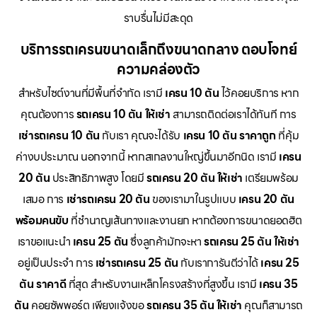
ราบรื่นไม่มีสะดุด
บริการรถเครนขนาดเล็กถึงขนาดกลาง ตอบโจทย์
ความคล่องตัว
สำหรับไซต์งานที่มีพื้นที่จำกัด เรามี
เครน 10 ตัน
ไว้คอยบริการ หาก
คุณต้องการ
รถเครน 10 ตัน ให้เช่า
สามารถติดต่อเราได้ทันที การ
เช่ารถเครน 10 ตัน
กับเรา คุณจะได้รับ
เครน 10 ตัน ราคาถูก
ที่คุ้ม
ค่างบประมาณ นอกจากนี้ หากสเกลงานใหญ่ขึ้นมาอีกนิด เรามี
เครน
20 ตัน
ประสิทธิภาพสูง โดยมี
รถเครน 20 ตัน ให้เช่า
เตรียมพร้อม
เสมอ การ
เช่ารถเครน 20 ตัน
ของเรามาในรูปแบบ
เครน 20 ตัน
พร้อมคนขับ
ที่ชำนาญเส้นทางและงานยก หากต้องการขนาดยอดฮิต
เราขอแนะนำ
เครน 25 ตัน
ซึ่งลูกค้ามักจะหา
รถเครน 25 ตัน ให้เช่า
อยู่เป็นประจำ การ
เช่ารถเครน 25 ตัน
กับเราการันตีว่าได้
เครน 25
ตัน ราคาดี
ที่สุด สำหรับงานเหล็กโครงสร้างที่สูงขึ้น เรามี
เครน 35
ตัน
คอยซัพพอร์ต เพียงแจ้งขอ
รถเครน 35 ตัน ให้เช่า
คุณก็สามารถ