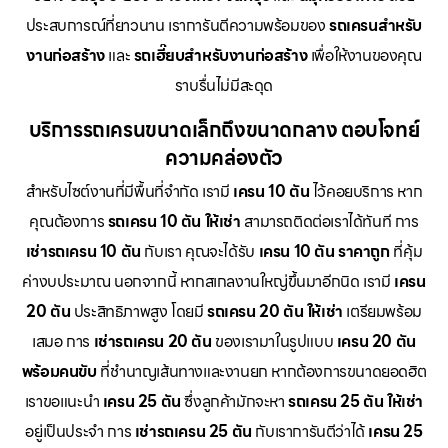
ประสบการณ์ที่ยาวนาน เราการันตีความพร้อมของ
รถเครนสำหรับ
งานก่อสร้าง
และ
รถเฮี๊ยบสำหรับงานก่อสร้าง
เพื่อให้งานของคุณ
ราบรื่นไม่มีสะดุด
บริการรถเครนขนาดเล็กถึงขนาดกลาง ตอบโจทย์
ความคล่องตัว
สำหรับไซต์งานที่มีพื้นที่จำกัด เรามี
เครน 10 ตัน
ไว้คอยบริการ หาก
คุณต้องการ
รถเครน 10 ตัน ให้เช่า
สามารถติดต่อเราได้ทันที การ
เช่ารถเครน 10 ตัน
กับเรา คุณจะได้รับ
เครน 10 ตัน ราคาถูก
ที่คุ้ม
ค่างบประมาณ นอกจากนี้ หากสเกลงานใหญ่ขึ้นมาอีกนิด เรามี
เครน
20 ตัน
ประสิทธิภาพสูง โดยมี
รถเครน 20 ตัน ให้เช่า
เตรียมพร้อม
เสมอ การ
เช่ารถเครน 20 ตัน
ของเรามาในรูปแบบ
เครน 20 ตัน
พร้อมคนขับ
ที่ชำนาญเส้นทางและงานยก หากต้องการขนาดยอดฮิต
เราขอแนะนำ
เครน 25 ตัน
ซึ่งลูกค้ามักจะหา
รถเครน 25 ตัน ให้เช่า
อยู่เป็นประจำ การ
เช่ารถเครน 25 ตัน
กับเราการันตีว่าได้
เครน 25