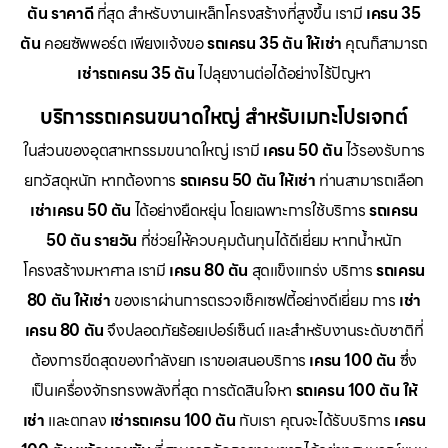
ตัน ราคาดี
ที่สุด สำหรับงานเหล็กโครงสร้างที่สูงขึ้น เรามี
เครน 35
ตัน
คอยซัพพอร์ต เพียงแจ้งขอ
รถเครน 35 ตัน ให้เช่า
คุณก็สามารถ
เช่ารถเครน 35 ตัน
ไปลุยงานต่อได้อย่างไร้ปัญหา
บริการรถเครนขนาดใหญ่ สำหรับเมกะโปรเจกต์
ในส่วนของอุตสาหกรรมขนาดใหญ่ เรามี
เครน 50 ตัน
ไว้รองรับการ
ยกวัสดุหนัก หากต้องการ
รถเครน 50 ตัน ให้เช่า
ท่านสามารถเลือก
เช่าเครน 50 ตัน
ได้อย่างยืดหยุ่น โดยเฉพาะการใช้บริการ
รถเครน
50 ตัน รายวัน
ที่ช่วยให้ควบคุมต้นทุนได้ดีเยี่ยม หากน้ำหนัก
โครงสร้างมหาศาล เรามี
เครน 80 ตัน
สุดแข็งแกร่ง บริการ
รถเครน
80 ตัน ให้เช่า
ของเราผ่านการตรวจเช็คเซฟตี้อย่างดีเยี่ยม การ
เช่า
เครน 80 ตัน
จึงปลอดภัยร้อยเปอร์เซ็นต์ และสำหรับงานระดับชาติที่
ต้องการขีดสุดของกำลังยก เราขอเสนอบริการ
เครน 100 ตัน
ซึ่ง
เป็นเครื่องจักรทรงพลังที่สุด การตัดสินใจหา
รถเครน 100 ตัน ให้
เช่า
และตกลง
เช่ารถเครน 100 ตัน
กับเรา คุณจะได้รับบริการ
เครน