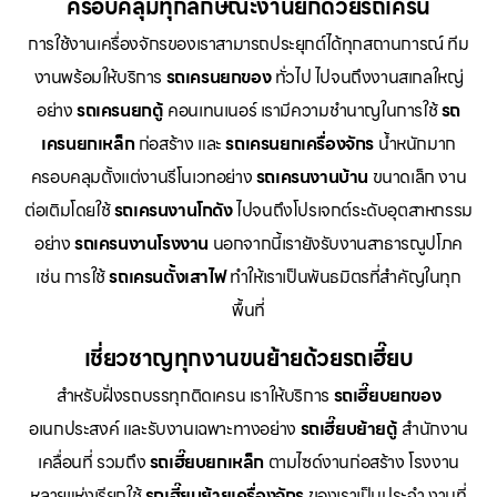
ครอบคลุมทุกลักษณะงานยกด้วยรถเครน
การใช้งานเครื่องจักรของเราสามารถประยุกต์ได้ทุกสถานการณ์ ทีม
งานพร้อมให้บริการ
รถเครนยกของ
ทั่วไป ไปจนถึงงานสเกลใหญ่
อย่าง
รถเครนยกตู้
คอนเทนเนอร์ เรามีความชำนาญในการใช้
รถ
เครนยกเหล็ก
ก่อสร้าง และ
รถเครนยกเครื่องจักร
น้ำหนักมาก
ครอบคลุมตั้งแต่งานรีโนเวทอย่าง
รถเครนงานบ้าน
ขนาดเล็ก งาน
ต่อเติมโดยใช้
รถเครนงานโกดัง
ไปจนถึงโปรเจกต์ระดับอุตสาหกรรม
อย่าง
รถเครนงานโรงงาน
นอกจากนี้เรายังรับงานสาธารณูปโภค
เช่น การใช้
รถเครนตั้งเสาไฟ
ทำให้เราเป็นพันธมิตรที่สำคัญในทุก
พื้นที่
เชี่ยวชาญทุกงานขนย้ายด้วยรถเฮี๊ยบ
สำหรับฝั่งรถบรรทุกติดเครน เราให้บริการ
รถเฮี๊ยบยกของ
อเนกประสงค์ และรับงานเฉพาะทางอย่าง
รถเฮี๊ยบย้ายตู้
สำนักงาน
เคลื่อนที่ รวมถึง
รถเฮี๊ยบยกเหล็ก
ตามไซด์งานก่อสร้าง โรงงาน
หลายแห่งเรียกใช้
รถเฮี๊ยบย้ายเครื่องจักร
ของเราเป็นประจำ งานที่