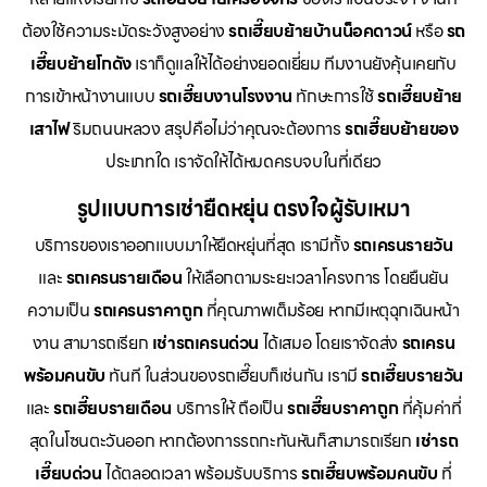
ต้องใช้ความระมัดระวังสูงอย่าง
รถเฮี๊ยบย้ายบ้านน็อคดาวน์
หรือ
รถ
เฮี๊ยบย้ายโกดัง
เราก็ดูแลให้ได้อย่างยอดเยี่ยม ทีมงานยังคุ้นเคยกับ
การเข้าหน้างานแบบ
รถเฮี๊ยบงานโรงงาน
ทักษะการใช้
รถเฮี๊ยบย้าย
เสาไฟ
ริมถนนหลวง สรุปคือไม่ว่าคุณจะต้องการ
รถเฮี๊ยบย้ายของ
ประเภทใด เราจัดให้ได้หมดครบจบในที่เดียว
รูปแบบการเช่ายืดหยุ่น ตรงใจผู้รับเหมา
บริการของเราออกแบบมาให้ยืดหยุ่นที่สุด เรามีทั้ง
รถเครนรายวัน
และ
รถเครนรายเดือน
ให้เลือกตามระยะเวลาโครงการ โดยยืนยัน
ความเป็น
รถเครนราคาถูก
ที่คุณภาพเต็มร้อย หากมีเหตุฉุกเฉินหน้า
งาน สามารถเรียก
เช่ารถเครนด่วน
ได้เสมอ โดยเราจัดส่ง
รถเครน
พร้อมคนขับ
ทันที ในส่วนของรถเฮี๊ยบก็เช่นกัน เรามี
รถเฮี๊ยบรายวัน
และ
รถเฮี๊ยบรายเดือน
บริการให้ ถือเป็น
รถเฮี๊ยบราคาถูก
ที่คุ้มค่าที่
สุดในโซนตะวันออก หากต้องการรถกะทันหันก็สามารถเรียก
เช่ารถ
เฮี๊ยบด่วน
ได้ตลอดเวลา พร้อมรับบริการ
รถเฮี๊ยบพร้อมคนขับ
ที่