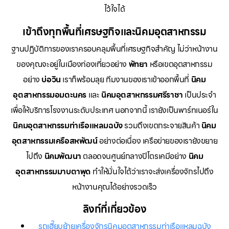
ไว้ใจได้
เข้าถึงทุกพื้นที่เศรษฐกิจและนิคมอุตสาหกรรม
ฐานปฏิบัติการของเราครอบคลุมพื้นที่เศรษฐกิจสำคัญ ไม่ว่าหน้างาน
ของคุณจะอยู่ในเมืองท่องเที่ยวอย่าง
พัทยา
หรือเขตอุตสาหกรรม
อย่าง
บ่อวิน
เราก็พร้อมลุย ทีมงานของเราเข้าออกพื้นที่
นิคม
อุตสาหกรรมอมตะนคร
และ
นิคมอุตสาหกรรมศรีราชา
เป็นประจำ
เพื่อให้บริการโรงงานระดับประเทศ นอกจากนี้ เรายังเป็นพาร์ทเนอร์ใน
นิคมอุตสาหกรรมท่าเรือแหลมฉบัง
รวมถึงเขตกระจายสินค้า
นิคม
อุตสาหกรรมเครือสหพัฒน์
อย่างต่อเนื่อง เครือข่ายของเรายังขยาย
ไปถึง
นิคมพัฒนา
ตลอดจนศูนย์กลางปิโตรเคมีอย่าง
นิคม
อุตสาหกรรมมาบตาพุด
ทำให้มั่นใจได้ว่าเราจะส่งเครื่องจักรไปถึง
หน้างานคุณได้อย่างรวดเร็ว
ลิงก์ที่เกี่ยวข้อง
รถเฮี๊ยบย้ายเครื่องจักรนิคมอุตสาหกรรมท่าเรือแหลมฉบัง