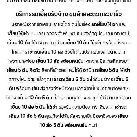
100 ตัน พร้อมคนขับ
ที่สามารถจัดการงานยากได้อย่างสมบูรณ์แบบ
บริการรถเฮี๊ยบรับจ้าง ขนย้ายสะดวกรวดเร็ว
นอกเหนือจากรถเครน เรายังโดดเด่นในเรื่อง
รถเฮี๊ยบให้เช่า
และ
เฮี๊ยบให้เช่า
แบบครบวงจร สำหรับงานขนส่งวัสดุปริมาณมาก เรามี
เฮี๊ยบ 10 ล้อ
ไว้บริการ โดยมี
รถเฮี๊ยบ 10 ล้อ ให้เช่า
ที่พร้อมวิ่งระยะ
ไกล การ
เช่ารถเฮี๊ยบ 10 ล้อ
ช่วยให้คุณประหยัดเวลาอย่างมาก
เพราะมาพร้อม
เฮี๊ยบ 10 ล้อ พร้อมคนขับ
หากงานมีสเกลเล็กลงมา
เฮี๊ยบ 5 ตัน
คือตัวเลือกที่เข้าซอยแคบได้ดี เรามี
รถเฮี๊ยบ 5ตัน ให้เช่า
สภาพใหม่เอี่ยม เมื่อคุณ
เช่ารถเฮี๊ยบ 5 ตัน
จะได้รับบริการ
เฮี๊ยบ 5
ตัน พร้อมคนขับ
ส่งตรงถึงหน้างาน นอกจากนี้ยังมีรถขนาดพิเศษ
อย่าง
เฮี๊ยบ 10 ล้อ 5 ตัน
ที่รักษาสมดุลการบรรทุกได้ดีเยี่ยม เรามี
รถ
เฮี๊ยบ 10 ล้อ 5 ตัน ให้เช่า
รองรับความต้องการ เพียงแค่
เช่ารถ
เฮี๊ยบ 10 ล้อ 5 ตัน
คุณก็จะได้สัมผัสความเป็นมืออาชีพของ
เฮี๊ยบ
10 ล้อ 5 ตัน พร้อมคนขับ
ทันที