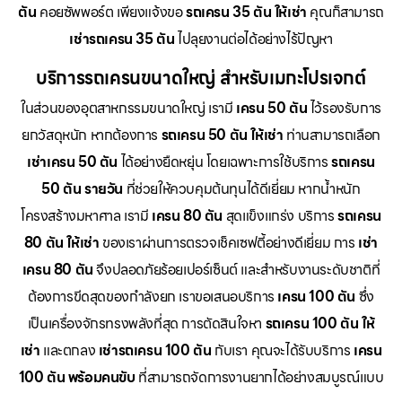
ตัน
คอยซัพพอร์ต เพียงแจ้งขอ
รถเครน 35 ตัน ให้เช่า
คุณก็สามารถ
เช่ารถเครน 35 ตัน
ไปลุยงานต่อได้อย่างไร้ปัญหา
บริการรถเครนขนาดใหญ่ สำหรับเมกะโปรเจกต์
ในส่วนของอุตสาหกรรมขนาดใหญ่ เรามี
เครน 50 ตัน
ไว้รองรับการ
ยกวัสดุหนัก หากต้องการ
รถเครน 50 ตัน ให้เช่า
ท่านสามารถเลือก
เช่าเครน 50 ตัน
ได้อย่างยืดหยุ่น โดยเฉพาะการใช้บริการ
รถเครน
50 ตัน รายวัน
ที่ช่วยให้ควบคุมต้นทุนได้ดีเยี่ยม หากน้ำหนัก
โครงสร้างมหาศาล เรามี
เครน 80 ตัน
สุดแข็งแกร่ง บริการ
รถเครน
80 ตัน ให้เช่า
ของเราผ่านการตรวจเช็คเซฟตี้อย่างดีเยี่ยม การ
เช่า
เครน 80 ตัน
จึงปลอดภัยร้อยเปอร์เซ็นต์ และสำหรับงานระดับชาติที่
ต้องการขีดสุดของกำลังยก เราขอเสนอบริการ
เครน 100 ตัน
ซึ่ง
เป็นเครื่องจักรทรงพลังที่สุด การตัดสินใจหา
รถเครน 100 ตัน ให้
เช่า
และตกลง
เช่ารถเครน 100 ตัน
กับเรา คุณจะได้รับบริการ
เครน
100 ตัน พร้อมคนขับ
ที่สามารถจัดการงานยากได้อย่างสมบูรณ์แบบ