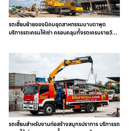
รถเฮี๊ยบย้ายของนิคมอุตสาหกรรมมาบตาพุด
บริการรถเครนให้เช่า ครอบคลุมทั้งรถเครนรายวัน
และรถเครนรายเดือน ตอบโจทย์ทุกไซต์งาน ให้เช่า
เครน.com
รถเฮี๊ยบสำหรับงานก่อสร้างสมุทรปราการ บริการรถ