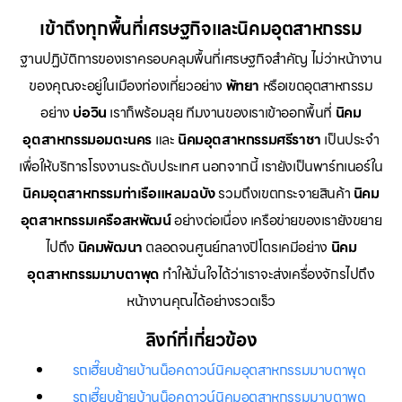
เข้าถึงทุกพื้นที่เศรษฐกิจและนิคมอุตสาหกรรม
ฐานปฏิบัติการของเราครอบคลุมพื้นที่เศรษฐกิจสำคัญ ไม่ว่าหน้างาน
ของคุณจะอยู่ในเมืองท่องเที่ยวอย่าง
พัทยา
หรือเขตอุตสาหกรรม
อย่าง
บ่อวิน
เราก็พร้อมลุย ทีมงานของเราเข้าออกพื้นที่
นิคม
อุตสาหกรรมอมตะนคร
และ
นิคมอุตสาหกรรมศรีราชา
เป็นประจำ
เพื่อให้บริการโรงงานระดับประเทศ นอกจากนี้ เรายังเป็นพาร์ทเนอร์ใน
นิคมอุตสาหกรรมท่าเรือแหลมฉบัง
รวมถึงเขตกระจายสินค้า
นิคม
อุตสาหกรรมเครือสหพัฒน์
อย่างต่อเนื่อง เครือข่ายของเรายังขยาย
ไปถึง
นิคมพัฒนา
ตลอดจนศูนย์กลางปิโตรเคมีอย่าง
นิคม
อุตสาหกรรมมาบตาพุด
ทำให้มั่นใจได้ว่าเราจะส่งเครื่องจักรไปถึง
หน้างานคุณได้อย่างรวดเร็ว
ลิงก์ที่เกี่ยวข้อง
รถเฮี๊ยบย้ายบ้านน็อคดาวน์นิคมอุตสาหกรรมมาบตาพุด
รถเฮี๊ยบย้ายบ้านน็อคดาวน์นิคมอุตสาหกรรมมาบตาพุด