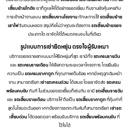
เฮี๊ยบย้ายโกดัง
เราก็ดูแลให้ได้อย่างยอดเยี่ยม ทีมงานยังคุ้นเคยกับ
การเข้าหน้างานแบบ
รถเฮี๊ยบงานโรงงาน
ทักษะการใช้
รถเฮี๊ยบย้าย
เสาไฟ
ริมถนนหลวง สรุปคือไม่ว่าคุณจะต้องการ
รถเฮี๊ยบย้ายของ
ประเภทใด เราจัดให้ได้หมดครบจบในที่เดียว
รูปแบบการเช่ายืดหยุ่น ตรงใจผู้รับเหมา
บริการของเราออกแบบมาให้ยืดหยุ่นที่สุด เรามีทั้ง
รถเครนรายวัน
และ
รถเครนรายเดือน
ให้เลือกตามระยะเวลาโครงการ โดยยืนยัน
ความเป็น
รถเครนราคาถูก
ที่คุณภาพเต็มร้อย หากมีเหตุฉุกเฉินหน้า
งาน สามารถเรียก
เช่ารถเครนด่วน
ได้เสมอ โดยเราจัดส่ง
รถเครน
พร้อมคนขับ
ทันที ในส่วนของรถเฮี๊ยบก็เช่นกัน เรามี
รถเฮี๊ยบรายวัน
และ
รถเฮี๊ยบรายเดือน
บริการให้ ถือเป็น
รถเฮี๊ยบราคาถูก
ที่คุ้มค่าที่
สุดในโซนตะวันออก หากต้องการรถกะทันหันก็สามารถเรียก
เช่ารถ
เฮี๊ยบด่วน
ได้ตลอดเวลา พร้อมรับบริการ
รถเฮี๊ยบพร้อมคนขับ
ที่
ไว้ใจได้