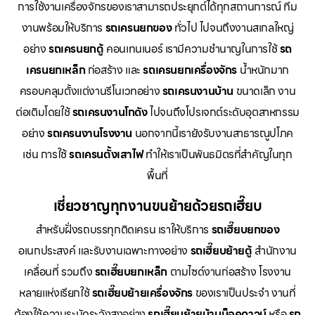
การใช้งานเครื่องจักรของเราสามารถประยุกต์ได้ทุกสถานการณ์ ทีม
งานพร้อมให้บริการ
รถเครนยกของ
ทั่วไป ไปจนถึงงานสเกลใหญ่
อย่าง
รถเครนยกตู้
คอนเทนเนอร์ เรามีความชำนาญในการใช้
รถ
เครนยกเหล็ก
ก่อสร้าง และ
รถเครนยกเครื่องจักร
น้ำหนักมาก
ครอบคลุมตั้งแต่งานรีโนเวทอย่าง
รถเครนงานบ้าน
ขนาดเล็ก งาน
ต่อเติมโดยใช้
รถเครนงานโกดัง
ไปจนถึงโปรเจกต์ระดับอุตสาหกรรม
อย่าง
รถเครนงานโรงงาน
นอกจากนี้เรายังรับงานสาธารณูปโภค
เช่น การใช้
รถเครนตั้งเสาไฟ
ทำให้เราเป็นพันธมิตรที่สำคัญในทุก
พื้นที่
เชี่ยวชาญทุกงานขนย้ายด้วยรถเฮี๊ยบ
สำหรับฝั่งรถบรรทุกติดเครน เราให้บริการ
รถเฮี๊ยบยกของ
อเนกประสงค์ และรับงานเฉพาะทางอย่าง
รถเฮี๊ยบย้ายตู้
สำนักงาน
เคลื่อนที่ รวมถึง
รถเฮี๊ยบยกเหล็ก
ตามไซด์งานก่อสร้าง โรงงาน
หลายแห่งเรียกใช้
รถเฮี๊ยบย้ายเครื่องจักร
ของเราเป็นประจำ งานที่
ต้องใช้ความระมัดระวังสูงอย่าง
รถเฮี๊ยบย้ายบ้านน็อคดาวน์
หรือ
รถ