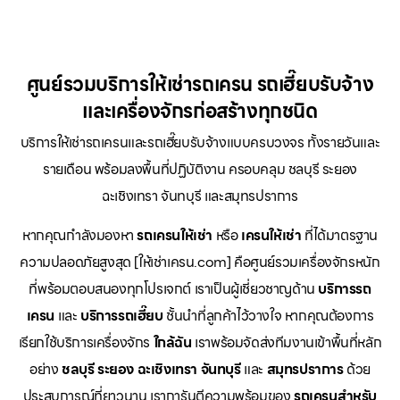
ศูนย์รวมบริการให้เช่ารถเครน รถเฮี๊ยบรับจ้าง
และเครื่องจักรก่อสร้างทุกชนิด
บริการให้เช่ารถเครนและรถเฮี๊ยบรับจ้างแบบครบวงจร ทั้งรายวันและ
รายเดือน พร้อมลงพื้นที่ปฏิบัติงาน ครอบคลุม ชลบุรี ระยอง
ฉะเชิงเทรา จันทบุรี และสมุทรปราการ
หากคุณกำลังมองหา
รถเครนให้เช่า
หรือ
เครนให้เช่า
ที่ได้มาตรฐาน
ความปลอดภัยสูงสุด [ให้เช่าเครน.com] คือศูนย์รวมเครื่องจักรหนัก
ที่พร้อมตอบสนองทุกโปรเจกต์ เราเป็นผู้เชี่ยวชาญด้าน
บริการรถ
เครน
และ
บริการรถเฮี๊ยบ
ชั้นนำที่ลูกค้าไว้วางใจ หากคุณต้องการ
เรียกใช้บริการเครื่องจักร
ใกล้ฉัน
เราพร้อมจัดส่งทีมงานเข้าพื้นที่หลัก
อย่าง
ชลบุรี ระยอง ฉะเชิงเทรา จันทบุรี
และ
สมุทรปราการ
ด้วย
ประสบการณ์ที่ยาวนาน เราการันตีความพร้อมของ
รถเครนสำหรับ