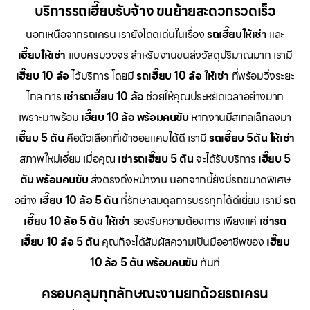
บริการรถเฮี๊ยบรับจ้าง ขนย้ายสะดวกรวดเร็ว
นอกเหนือจากรถเครน เรายังโดดเด่นในเรื่อง
รถเฮี๊ยบให้เช่า
และ
เฮี๊ยบให้เช่า
แบบครบวงจร สำหรับงานขนส่งวัสดุปริมาณมาก เรามี
เฮี๊ยบ 10 ล้อ
ไว้บริการ โดยมี
รถเฮี๊ยบ 10 ล้อ ให้เช่า
ที่พร้อมวิ่งระยะ
ไกล การ
เช่ารถเฮี๊ยบ 10 ล้อ
ช่วยให้คุณประหยัดเวลาอย่างมาก
เพราะมาพร้อม
เฮี๊ยบ 10 ล้อ พร้อมคนขับ
หากงานมีสเกลเล็กลงมา
เฮี๊ยบ 5 ตัน
คือตัวเลือกที่เข้าซอยแคบได้ดี เรามี
รถเฮี๊ยบ 5ตัน ให้เช่า
สภาพใหม่เอี่ยม เมื่อคุณ
เช่ารถเฮี๊ยบ 5 ตัน
จะได้รับบริการ
เฮี๊ยบ 5
ตัน พร้อมคนขับ
ส่งตรงถึงหน้างาน นอกจากนี้ยังมีรถขนาดพิเศษ
อย่าง
เฮี๊ยบ 10 ล้อ 5 ตัน
ที่รักษาสมดุลการบรรทุกได้ดีเยี่ยม เรามี
รถ
เฮี๊ยบ 10 ล้อ 5 ตัน ให้เช่า
รองรับความต้องการ เพียงแค่
เช่ารถ
เฮี๊ยบ 10 ล้อ 5 ตัน
คุณก็จะได้สัมผัสความเป็นมืออาชีพของ
เฮี๊ยบ
10 ล้อ 5 ตัน พร้อมคนขับ
ทันที
ครอบคลุมทุกลักษณะงานยกด้วยรถเครน