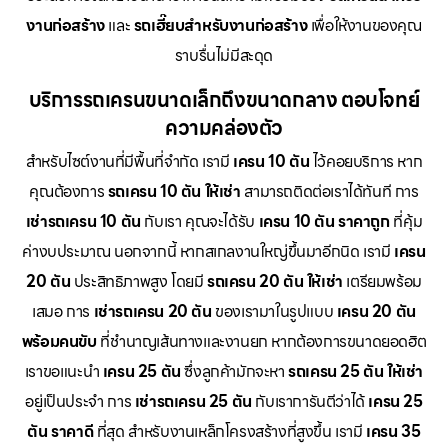
งานก่อสร้าง
และ
รถเฮี๊ยบสำหรับงานก่อสร้าง
เพื่อให้งานของคุณ
ราบรื่นไม่มีสะดุด
บริการรถเครนขนาดเล็กถึงขนาดกลาง ตอบโจทย์
ความคล่องตัว
สำหรับไซต์งานที่มีพื้นที่จำกัด เรามี
เครน 10 ตัน
ไว้คอยบริการ หาก
คุณต้องการ
รถเครน 10 ตัน ให้เช่า
สามารถติดต่อเราได้ทันที การ
เช่ารถเครน 10 ตัน
กับเรา คุณจะได้รับ
เครน 10 ตัน ราคาถูก
ที่คุ้ม
ค่างบประมาณ นอกจากนี้ หากสเกลงานใหญ่ขึ้นมาอีกนิด เรามี
เครน
20 ตัน
ประสิทธิภาพสูง โดยมี
รถเครน 20 ตัน ให้เช่า
เตรียมพร้อม
เสมอ การ
เช่ารถเครน 20 ตัน
ของเรามาในรูปแบบ
เครน 20 ตัน
พร้อมคนขับ
ที่ชำนาญเส้นทางและงานยก หากต้องการขนาดยอดฮิต
เราขอแนะนำ
เครน 25 ตัน
ซึ่งลูกค้ามักจะหา
รถเครน 25 ตัน ให้เช่า
อยู่เป็นประจำ การ
เช่ารถเครน 25 ตัน
กับเราการันตีว่าได้
เครน 25
ตัน ราคาดี
ที่สุด สำหรับงานเหล็กโครงสร้างที่สูงขึ้น เรามี
เครน 35