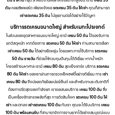
ตัน ราคาดี
ที่สุด สำหรับงานเหล็กโครงสร้างที่สูงขึ้น เรามี
เครน 35
ตัน
คอยซัพพอร์ต เพียงแจ้งขอ
รถเครน 35 ตัน ให้เช่า
คุณก็สามารถ
เช่ารถเครน 35 ตัน
ไปลุยงานต่อได้อย่างไร้ปัญหา
บริการรถเครนขนาดใหญ่ สำหรับเมกะโปรเจกต์
ในส่วนของอุตสาหกรรมขนาดใหญ่ เรามี
เครน 50 ตัน
ไว้รองรับการ
ยกวัสดุหนัก หากต้องการ
รถเครน 50 ตัน ให้เช่า
ท่านสามารถเลือก
เช่าเครน 50 ตัน
ได้อย่างยืดหยุ่น โดยเฉพาะการใช้บริการ
รถเครน
50 ตัน รายวัน
ที่ช่วยให้ควบคุมต้นทุนได้ดีเยี่ยม หากน้ำหนัก
โครงสร้างมหาศาล เรามี
เครน 80 ตัน
สุดแข็งแกร่ง บริการ
รถเครน
80 ตัน ให้เช่า
ของเราผ่านการตรวจเช็คเซฟตี้อย่างดีเยี่ยม การ
เช่า
เครน 80 ตัน
จึงปลอดภัยร้อยเปอร์เซ็นต์ และสำหรับงานระดับชาติที่
ต้องการขีดสุดของกำลังยก เราขอเสนอบริการ
เครน 100 ตัน
ซึ่ง
เป็นเครื่องจักรทรงพลังที่สุด การตัดสินใจหา
รถเครน 100 ตัน ให้
เช่า
และตกลง
เช่ารถเครน 100 ตัน
กับเรา คุณจะได้รับบริการ
เครน
100 ตัน พร้อมคนขับ
ที่สามารถจัดการงานยากได้อย่างสมบูรณ์แบบ