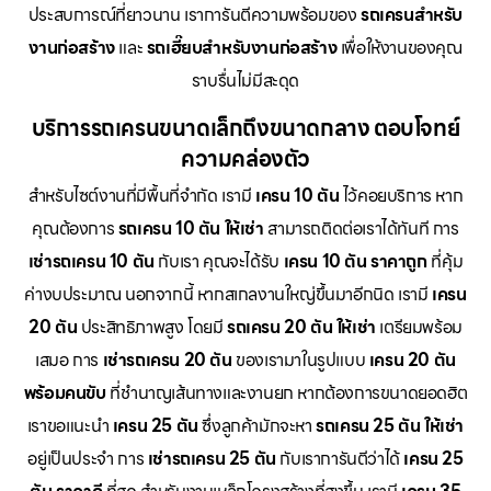
ประสบการณ์ที่ยาวนาน เราการันตีความพร้อมของ
รถเครนสำหรับ
งานก่อสร้าง
และ
รถเฮี๊ยบสำหรับงานก่อสร้าง
เพื่อให้งานของคุณ
ราบรื่นไม่มีสะดุด
บริการรถเครนขนาดเล็กถึงขนาดกลาง ตอบโจทย์
ความคล่องตัว
สำหรับไซต์งานที่มีพื้นที่จำกัด เรามี
เครน 10 ตัน
ไว้คอยบริการ หาก
คุณต้องการ
รถเครน 10 ตัน ให้เช่า
สามารถติดต่อเราได้ทันที การ
เช่ารถเครน 10 ตัน
กับเรา คุณจะได้รับ
เครน 10 ตัน ราคาถูก
ที่คุ้ม
ค่างบประมาณ นอกจากนี้ หากสเกลงานใหญ่ขึ้นมาอีกนิด เรามี
เครน
20 ตัน
ประสิทธิภาพสูง โดยมี
รถเครน 20 ตัน ให้เช่า
เตรียมพร้อม
เสมอ การ
เช่ารถเครน 20 ตัน
ของเรามาในรูปแบบ
เครน 20 ตัน
พร้อมคนขับ
ที่ชำนาญเส้นทางและงานยก หากต้องการขนาดยอดฮิต
เราขอแนะนำ
เครน 25 ตัน
ซึ่งลูกค้ามักจะหา
รถเครน 25 ตัน ให้เช่า
อยู่เป็นประจำ การ
เช่ารถเครน 25 ตัน
กับเราการันตีว่าได้
เครน 25