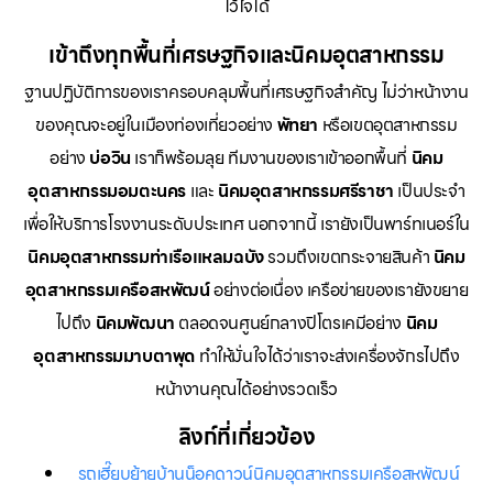
ไว้ใจได้
เข้าถึงทุกพื้นที่เศรษฐกิจและนิคมอุตสาหกรรม
ฐานปฏิบัติการของเราครอบคลุมพื้นที่เศรษฐกิจสำคัญ ไม่ว่าหน้างาน
ของคุณจะอยู่ในเมืองท่องเที่ยวอย่าง
พัทยา
หรือเขตอุตสาหกรรม
อย่าง
บ่อวิน
เราก็พร้อมลุย ทีมงานของเราเข้าออกพื้นที่
นิคม
อุตสาหกรรมอมตะนคร
และ
นิคมอุตสาหกรรมศรีราชา
เป็นประจำ
เพื่อให้บริการโรงงานระดับประเทศ นอกจากนี้ เรายังเป็นพาร์ทเนอร์ใน
นิคมอุตสาหกรรมท่าเรือแหลมฉบัง
รวมถึงเขตกระจายสินค้า
นิคม
อุตสาหกรรมเครือสหพัฒน์
อย่างต่อเนื่อง เครือข่ายของเรายังขยาย
ไปถึง
นิคมพัฒนา
ตลอดจนศูนย์กลางปิโตรเคมีอย่าง
นิคม
อุตสาหกรรมมาบตาพุด
ทำให้มั่นใจได้ว่าเราจะส่งเครื่องจักรไปถึง
หน้างานคุณได้อย่างรวดเร็ว
ลิงก์ที่เกี่ยวข้อง
รถเฮี๊ยบย้ายบ้านน็อคดาวน์นิคมอุตสาหกรรมเครือสหพัฒน์