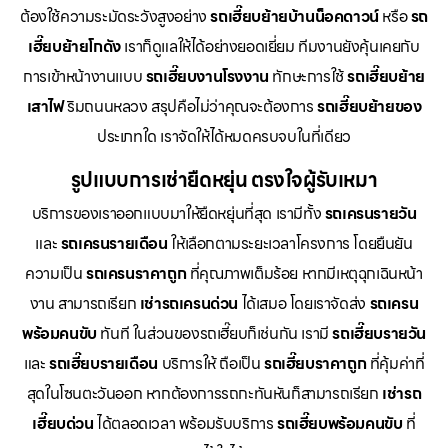
ต้องใช้ความระมัดระวังสูงอย่าง
รถเฮี๊ยบย้ายบ้านน็อคดาวน์
หรือ
รถ
เฮี๊ยบย้ายโกดัง
เราก็ดูแลให้ได้อย่างยอดเยี่ยม ทีมงานยังคุ้นเคยกับ
การเข้าหน้างานแบบ
รถเฮี๊ยบงานโรงงาน
ทักษะการใช้
รถเฮี๊ยบย้าย
เสาไฟ
ริมถนนหลวง สรุปคือไม่ว่าคุณจะต้องการ
รถเฮี๊ยบย้ายของ
ประเภทใด เราจัดให้ได้หมดครบจบในที่เดียว
รูปแบบการเช่ายืดหยุ่น ตรงใจผู้รับเหมา
บริการของเราออกแบบมาให้ยืดหยุ่นที่สุด เรามีทั้ง
รถเครนรายวัน
และ
รถเครนรายเดือน
ให้เลือกตามระยะเวลาโครงการ โดยยืนยัน
ความเป็น
รถเครนราคาถูก
ที่คุณภาพเต็มร้อย หากมีเหตุฉุกเฉินหน้า
งาน สามารถเรียก
เช่ารถเครนด่วน
ได้เสมอ โดยเราจัดส่ง
รถเครน
พร้อมคนขับ
ทันที ในส่วนของรถเฮี๊ยบก็เช่นกัน เรามี
รถเฮี๊ยบรายวัน
และ
รถเฮี๊ยบรายเดือน
บริการให้ ถือเป็น
รถเฮี๊ยบราคาถูก
ที่คุ้มค่าที่
สุดในโซนตะวันออก หากต้องการรถกะทันหันก็สามารถเรียก
เช่ารถ
เฮี๊ยบด่วน
ได้ตลอดเวลา พร้อมรับบริการ
รถเฮี๊ยบพร้อมคนขับ
ที่