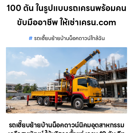
100 ตัน ในรูปแบบรถเครนพร้อมคน
ขับมืออาชีพ ให้เช่าเครน.com
รถเฮี๊ยบย้ายบ้านน็อคดาวน์ใกล้ฉัน
รถเฮี๊ยบย้ายบ้านน็อคดาวน์นิคมอุตสาหกรรม