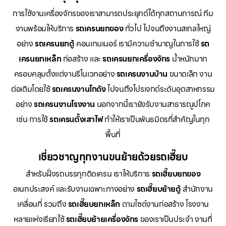
การใช้งานเครื่องจักรของเราสามารถประยุกต์ได้ทุกสถานการณ์ ทีม
งานพร้อมให้บริการ
รถเครนยกของ
ทั่วไป ไปจนถึงงานสเกลใหญ่
อย่าง
รถเครนยกตู้
คอนเทนเนอร์ เรามีความชำนาญในการใช้
รถ
เครนยกเหล็ก
ก่อสร้าง และ
รถเครนยกเครื่องจักร
น้ำหนักมาก
ครอบคลุมตั้งแต่งานรีโนเวทอย่าง
รถเครนงานบ้าน
ขนาดเล็ก งาน
ต่อเติมโดยใช้
รถเครนงานโกดัง
ไปจนถึงโปรเจกต์ระดับอุตสาหกรรม
อย่าง
รถเครนงานโรงงาน
นอกจากนี้เรายังรับงานสาธารณูปโภค
เช่น การใช้
รถเครนตั้งเสาไฟ
ทำให้เราเป็นพันธมิตรที่สำคัญในทุก
พื้นที่
เชี่ยวชาญทุกงานขนย้ายด้วยรถเฮี๊ยบ
สำหรับฝั่งรถบรรทุกติดเครน เราให้บริการ
รถเฮี๊ยบยกของ
อเนกประสงค์ และรับงานเฉพาะทางอย่าง
รถเฮี๊ยบย้ายตู้
สำนักงาน
เคลื่อนที่ รวมถึง
รถเฮี๊ยบยกเหล็ก
ตามไซด์งานก่อสร้าง โรงงาน
หลายแห่งเรียกใช้
รถเฮี๊ยบย้ายเครื่องจักร
ของเราเป็นประจำ งานที่