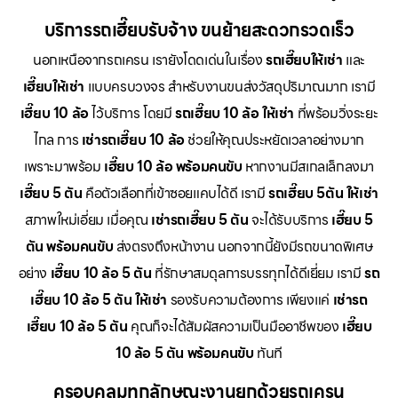
บริการรถเฮี๊ยบรับจ้าง ขนย้ายสะดวกรวดเร็ว
นอกเหนือจากรถเครน เรายังโดดเด่นในเรื่อง
รถเฮี๊ยบให้เช่า
และ
เฮี๊ยบให้เช่า
แบบครบวงจร สำหรับงานขนส่งวัสดุปริมาณมาก เรามี
เฮี๊ยบ 10 ล้อ
ไว้บริการ โดยมี
รถเฮี๊ยบ 10 ล้อ ให้เช่า
ที่พร้อมวิ่งระยะ
ไกล การ
เช่ารถเฮี๊ยบ 10 ล้อ
ช่วยให้คุณประหยัดเวลาอย่างมาก
เพราะมาพร้อม
เฮี๊ยบ 10 ล้อ พร้อมคนขับ
หากงานมีสเกลเล็กลงมา
เฮี๊ยบ 5 ตัน
คือตัวเลือกที่เข้าซอยแคบได้ดี เรามี
รถเฮี๊ยบ 5ตัน ให้เช่า
สภาพใหม่เอี่ยม เมื่อคุณ
เช่ารถเฮี๊ยบ 5 ตัน
จะได้รับบริการ
เฮี๊ยบ 5
ตัน พร้อมคนขับ
ส่งตรงถึงหน้างาน นอกจากนี้ยังมีรถขนาดพิเศษ
อย่าง
เฮี๊ยบ 10 ล้อ 5 ตัน
ที่รักษาสมดุลการบรรทุกได้ดีเยี่ยม เรามี
รถ
เฮี๊ยบ 10 ล้อ 5 ตัน ให้เช่า
รองรับความต้องการ เพียงแค่
เช่ารถ
เฮี๊ยบ 10 ล้อ 5 ตัน
คุณก็จะได้สัมผัสความเป็นมืออาชีพของ
เฮี๊ยบ
10 ล้อ 5 ตัน พร้อมคนขับ
ทันที
ครอบคลุมทุกลักษณะงานยกด้วยรถเครน