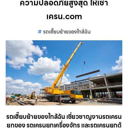
ความปลอดภัยสูงสุด ให้เช่า
เครน.com
รถเฮี๊ยบย้ายของใกล้ฉัน
รถเฮี๊ยบย้ายของใกล้ฉัน เชี่ยวชาญงานรถเครน
ยกของ รถเครนยกเครื่องจักร และรถเครนยกตู้