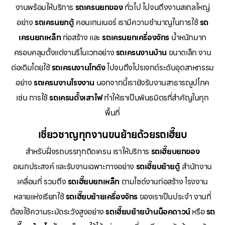
งานพร้อมให้บริการ
รถเครนยกของ
ทั่วไป ไปจนถึงงานสเกลใหญ่
อย่าง
รถเครนยกตู้
คอนเทนเนอร์ เรามีความชำนาญในการใช้
รถ
เครนยกเหล็ก
ก่อสร้าง และ
รถเครนยกเครื่องจักร
น้ำหนักมาก
ครอบคลุมตั้งแต่งานรีโนเวทอย่าง
รถเครนงานบ้าน
ขนาดเล็ก งาน
ต่อเติมโดยใช้
รถเครนงานโกดัง
ไปจนถึงโปรเจกต์ระดับอุตสาหกรรม
อย่าง
รถเครนงานโรงงาน
นอกจากนี้เรายังรับงานสาธารณูปโภค
เช่น การใช้
รถเครนตั้งเสาไฟ
ทำให้เราเป็นพันธมิตรที่สำคัญในทุก
พื้นที่
เชี่ยวชาญทุกงานขนย้ายด้วยรถเฮี๊ยบ
สำหรับฝั่งรถบรรทุกติดเครน เราให้บริการ
รถเฮี๊ยบยกของ
อเนกประสงค์ และรับงานเฉพาะทางอย่าง
รถเฮี๊ยบย้ายตู้
สำนักงาน
เคลื่อนที่ รวมถึง
รถเฮี๊ยบยกเหล็ก
ตามไซด์งานก่อสร้าง โรงงาน
หลายแห่งเรียกใช้
รถเฮี๊ยบย้ายเครื่องจักร
ของเราเป็นประจำ งานที่
ต้องใช้ความระมัดระวังสูงอย่าง
รถเฮี๊ยบย้ายบ้านน็อคดาวน์
หรือ
รถ