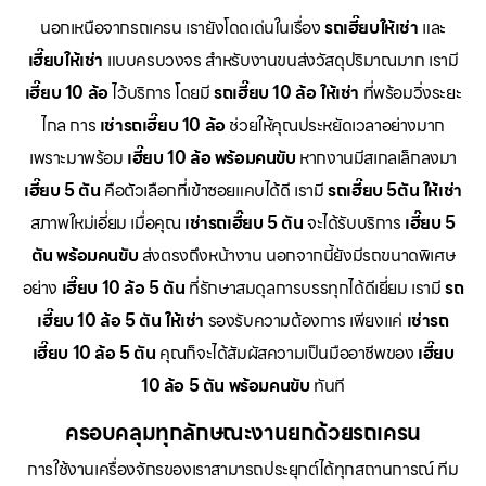
นอกเหนือจากรถเครน เรายังโดดเด่นในเรื่อง
รถเฮี๊ยบให้เช่า
และ
เฮี๊ยบให้เช่า
แบบครบวงจร สำหรับงานขนส่งวัสดุปริมาณมาก เรามี
เฮี๊ยบ 10 ล้อ
ไว้บริการ โดยมี
รถเฮี๊ยบ 10 ล้อ ให้เช่า
ที่พร้อมวิ่งระยะ
ไกล การ
เช่ารถเฮี๊ยบ 10 ล้อ
ช่วยให้คุณประหยัดเวลาอย่างมาก
เพราะมาพร้อม
เฮี๊ยบ 10 ล้อ พร้อมคนขับ
หากงานมีสเกลเล็กลงมา
เฮี๊ยบ 5 ตัน
คือตัวเลือกที่เข้าซอยแคบได้ดี เรามี
รถเฮี๊ยบ 5ตัน ให้เช่า
สภาพใหม่เอี่ยม เมื่อคุณ
เช่ารถเฮี๊ยบ 5 ตัน
จะได้รับบริการ
เฮี๊ยบ 5
ตัน พร้อมคนขับ
ส่งตรงถึงหน้างาน นอกจากนี้ยังมีรถขนาดพิเศษ
อย่าง
เฮี๊ยบ 10 ล้อ 5 ตัน
ที่รักษาสมดุลการบรรทุกได้ดีเยี่ยม เรามี
รถ
เฮี๊ยบ 10 ล้อ 5 ตัน ให้เช่า
รองรับความต้องการ เพียงแค่
เช่ารถ
เฮี๊ยบ 10 ล้อ 5 ตัน
คุณก็จะได้สัมผัสความเป็นมืออาชีพของ
เฮี๊ยบ
10 ล้อ 5 ตัน พร้อมคนขับ
ทันที
ครอบคลุมทุกลักษณะงานยกด้วยรถเครน
การใช้งานเครื่องจักรของเราสามารถประยุกต์ได้ทุกสถานการณ์ ทีม