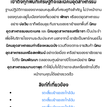
เข้าถึงทุกพื้นที่เศรษฐกิจและนิคมอุตสาหกรรม
ฐานปฏิบัติการของเราครอบคลุมพื้นที่เศรษฐกิจสำคัญ ไม่ว่าหน้างาน
ของคุณจะอยู่ในเมืองท่องเที่ยวอย่าง
พัทยา
หรือเขตอุตสาหกรรม
อย่าง
บ่อวิน
เราก็พร้อมลุย ทีมงานของเราเข้าออกพื้นที่
นิคม
อุตสาหกรรมอมตะนคร
และ
นิคมอุตสาหกรรมศรีราชา
เป็นประจำ
เพื่อให้บริการโรงงานระดับประเทศ นอกจากนี้ เรายังเป็นพาร์ทเนอร์ใน
นิคมอุตสาหกรรมท่าเรือแหลมฉบัง
รวมถึงเขตกระจายสินค้า
นิคม
อุตสาหกรรมเครือสหพัฒน์
อย่างต่อเนื่อง เครือข่ายของเรายังขยาย
ไปถึง
นิคมพัฒนา
ตลอดจนศูนย์กลางปิโตรเคมีอย่าง
นิคม
อุตสาหกรรมมาบตาพุด
ทำให้มั่นใจได้ว่าเราจะส่งเครื่องจักรไปถึง
หน้างานคุณได้อย่างรวดเร็ว
ลิงก์ที่เกี่ยวข้อง
รถเฮี๊ยบย้ายของใกล้ฉัน
รถเฮี๊ยบย้ายของใกล้ฉัน