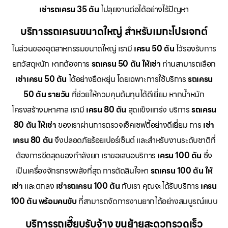
เช่ารถเครน 35 ตัน
ไปลุยงานต่อได้อย่างไร้ปัญหา
บริการรถเครนขนาดใหญ่ สำหรับเมกะโปรเจกต์
ในส่วนของอุตสาหกรรมขนาดใหญ่ เรามี
เครน 50 ตัน
ไว้รองรับการ
ยกวัสดุหนัก หากต้องการ
รถเครน 50 ตัน ให้เช่า
ท่านสามารถเลือก
เช่าเครน 50 ตัน
ได้อย่างยืดหยุ่น โดยเฉพาะการใช้บริการ
รถเครน
50 ตัน รายวัน
ที่ช่วยให้ควบคุมต้นทุนได้ดีเยี่ยม หากน้ำหนัก
โครงสร้างมหาศาล เรามี
เครน 80 ตัน
สุดแข็งแกร่ง บริการ
รถเครน
80 ตัน ให้เช่า
ของเราผ่านการตรวจเช็คเซฟตี้อย่างดีเยี่ยม การ
เช่า
เครน 80 ตัน
จึงปลอดภัยร้อยเปอร์เซ็นต์ และสำหรับงานระดับชาติที่
ต้องการขีดสุดของกำลังยก เราขอเสนอบริการ
เครน 100 ตัน
ซึ่ง
เป็นเครื่องจักรทรงพลังที่สุด การตัดสินใจหา
รถเครน 100 ตัน ให้
เช่า
และตกลง
เช่ารถเครน 100 ตัน
กับเรา คุณจะได้รับบริการ
เครน
100 ตัน พร้อมคนขับ
ที่สามารถจัดการงานยากได้อย่างสมบูรณ์แบบ
บริการรถเฮี๊ยบรับจ้าง ขนย้ายสะดวกรวดเร็ว