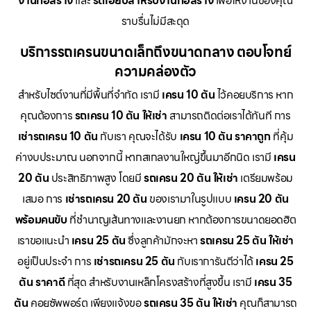
งานก่อสร้าง
และ
รถเฮี๊ยบสำหรับงานก่อสร้าง
เพื่อให้งานของคุณ
ราบรื่นไม่มีสะดุด
บริการรถเครนขนาดเล็กถึงขนาดกลาง ตอบโจทย์
ความคล่องตัว
สำหรับไซต์งานที่มีพื้นที่จำกัด เรามี
เครน 10 ตัน
ไว้คอยบริการ หาก
คุณต้องการ
รถเครน 10 ตัน ให้เช่า
สามารถติดต่อเราได้ทันที การ
เช่ารถเครน 10 ตัน
กับเรา คุณจะได้รับ
เครน 10 ตัน ราคาถูก
ที่คุ้ม
ค่างบประมาณ นอกจากนี้ หากสเกลงานใหญ่ขึ้นมาอีกนิด เรามี
เครน
20 ตัน
ประสิทธิภาพสูง โดยมี
รถเครน 20 ตัน ให้เช่า
เตรียมพร้อม
เสมอ การ
เช่ารถเครน 20 ตัน
ของเรามาในรูปแบบ
เครน 20 ตัน
พร้อมคนขับ
ที่ชำนาญเส้นทางและงานยก หากต้องการขนาดยอดฮิต
เราขอแนะนำ
เครน 25 ตัน
ซึ่งลูกค้ามักจะหา
รถเครน 25 ตัน ให้เช่า
อยู่เป็นประจำ การ
เช่ารถเครน 25 ตัน
กับเราการันตีว่าได้
เครน 25
ตัน ราคาดี
ที่สุด สำหรับงานเหล็กโครงสร้างที่สูงขึ้น เรามี
เครน 35
ตัน
คอยซัพพอร์ต เพียงแจ้งขอ
รถเครน 35 ตัน ให้เช่า
คุณก็สามารถ