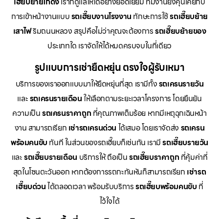
เฮี๊ยบย้ายโกดัง
เราก็ดูแลให้ได้อย่างยอดเยี่ยม ทีมงานยังคุ้นเคยกับ
การเข้าหน้างานแบบ
รถเฮี๊ยบงานโรงงาน
ทักษะการใช้
รถเฮี๊ยบย้าย
เสาไฟ
ริมถนนหลวง สรุปคือไม่ว่าคุณจะต้องการ
รถเฮี๊ยบย้ายของ
ประเภทใด เราจัดให้ได้หมดครบจบในที่เดียว
รูปแบบการเช่ายืดหยุ่น ตรงใจผู้รับเหมา
บริการของเราออกแบบมาให้ยืดหยุ่นที่สุด เรามีทั้ง
รถเครนรายวัน
และ
รถเครนรายเดือน
ให้เลือกตามระยะเวลาโครงการ โดยยืนยัน
ความเป็น
รถเครนราคาถูก
ที่คุณภาพเต็มร้อย หากมีเหตุฉุกเฉินหน้า
งาน สามารถเรียก
เช่ารถเครนด่วน
ได้เสมอ โดยเราจัดส่ง
รถเครน
พร้อมคนขับ
ทันที ในส่วนของรถเฮี๊ยบก็เช่นกัน เรามี
รถเฮี๊ยบรายวัน
และ
รถเฮี๊ยบรายเดือน
บริการให้ ถือเป็น
รถเฮี๊ยบราคาถูก
ที่คุ้มค่าที่
สุดในโซนตะวันออก หากต้องการรถกะทันหันก็สามารถเรียก
เช่ารถ
เฮี๊ยบด่วน
ได้ตลอดเวลา พร้อมรับบริการ
รถเฮี๊ยบพร้อมคนขับ
ที่
ไว้ใจได้