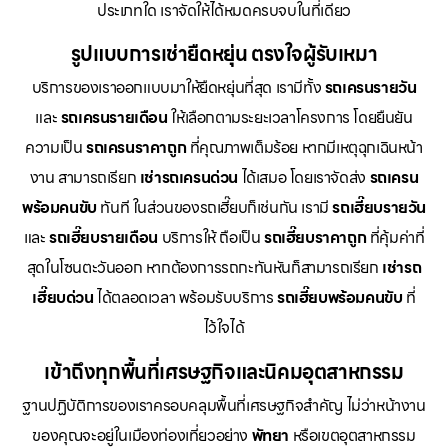
ประเภทใด เราจัดให้ได้หมดครบจบในที่เดียว
รูปแบบการเช่ายืดหยุ่น ตรงใจผู้รับเหมา
บริการของเราออกแบบมาให้ยืดหยุ่นที่สุด เรามีทั้ง
รถเครนรายวัน
และ
รถเครนรายเดือน
ให้เลือกตามระยะเวลาโครงการ โดยยืนยัน
ความเป็น
รถเครนราคาถูก
ที่คุณภาพเต็มร้อย หากมีเหตุฉุกเฉินหน้า
งาน สามารถเรียก
เช่ารถเครนด่วน
ได้เสมอ โดยเราจัดส่ง
รถเครน
พร้อมคนขับ
ทันที ในส่วนของรถเฮี๊ยบก็เช่นกัน เรามี
รถเฮี๊ยบรายวัน
และ
รถเฮี๊ยบรายเดือน
บริการให้ ถือเป็น
รถเฮี๊ยบราคาถูก
ที่คุ้มค่าที่
สุดในโซนตะวันออก หากต้องการรถกะทันหันก็สามารถเรียก
เช่ารถ
เฮี๊ยบด่วน
ได้ตลอดเวลา พร้อมรับบริการ
รถเฮี๊ยบพร้อมคนขับ
ที่
ไว้ใจได้
เข้าถึงทุกพื้นที่เศรษฐกิจและนิคมอุตสาหกรรม
ฐานปฏิบัติการของเราครอบคลุมพื้นที่เศรษฐกิจสำคัญ ไม่ว่าหน้างาน
ของคุณจะอยู่ในเมืองท่องเที่ยวอย่าง
พัทยา
หรือเขตอุตสาหกรรม