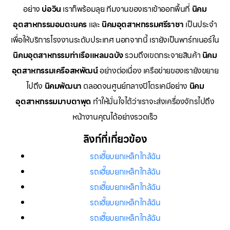
อย่าง
บ่อวิน
เราก็พร้อมลุย ทีมงานของเราเข้าออกพื้นที่
นิคม
อุตสาหกรรมอมตะนคร
และ
นิคมอุตสาหกรรมศรีราชา
เป็นประจำ
เพื่อให้บริการโรงงานระดับประเทศ นอกจากนี้ เรายังเป็นพาร์ทเนอร์ใน
นิคมอุตสาหกรรมท่าเรือแหลมฉบัง
รวมถึงเขตกระจายสินค้า
นิคม
อุตสาหกรรมเครือสหพัฒน์
อย่างต่อเนื่อง เครือข่ายของเรายังขยาย
ไปถึง
นิคมพัฒนา
ตลอดจนศูนย์กลางปิโตรเคมีอย่าง
นิคม
อุตสาหกรรมมาบตาพุด
ทำให้มั่นใจได้ว่าเราจะส่งเครื่องจักรไปถึง
หน้างานคุณได้อย่างรวดเร็ว
ลิงก์ที่เกี่ยวข้อง
รถเฮี๊ยบยกเหล็กใกล้ฉัน
รถเฮี๊ยบยกเหล็กใกล้ฉัน
รถเฮี๊ยบยกเหล็กใกล้ฉัน
รถเฮี๊ยบยกเหล็กใกล้ฉัน
รถเฮี๊ยบยกเหล็กใกล้ฉัน