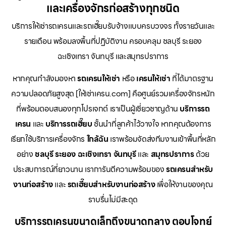
และเครื่องจักรก่อสร้างทุกชนิด
บริการให้เช่ารถเครนและรถเฮี๊ยบรับจ้างแบบครบวงจร ทั้งรายวันและ
รายเดือน พร้อมลงพื้นที่ปฏิบัติงาน ครอบคลุม ชลบุรี ระยอง
ฉะเชิงเทรา จันทบุรี และสมุทรปราการ
หากคุณกำลังมองหา
รถเครนให้เช่า
หรือ
เครนให้เช่า
ที่ได้มาตรฐาน
ความปลอดภัยสูงสุด [ให้เช่าเครน.com] คือศูนย์รวมเครื่องจักรหนัก
ที่พร้อมตอบสนองทุกโปรเจกต์ เราเป็นผู้เชี่ยวชาญด้าน
บริการรถ
เครน
และ
บริการรถเฮี๊ยบ
ชั้นนำที่ลูกค้าไว้วางใจ หากคุณต้องการ
เรียกใช้บริการเครื่องจักร
ใกล้ฉัน
เราพร้อมจัดส่งทีมงานเข้าพื้นที่หลัก
อย่าง
ชลบุรี ระยอง ฉะเชิงเทรา จันทบุรี
และ
สมุทรปราการ
ด้วย
ประสบการณ์ที่ยาวนาน เราการันตีความพร้อมของ
รถเครนสำหรับ
งานก่อสร้าง
และ
รถเฮี๊ยบสำหรับงานก่อสร้าง
เพื่อให้งานของคุณ
ราบรื่นไม่มีสะดุด
บริการรถเครนขนาดเล็กถึงขนาดกลาง ตอบโจทย์