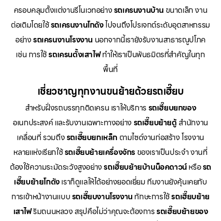
ครอบคลุมตั้งแต่งานรีโนเวทอย่าง
รถเครนงานบ้าน
ขนาดเล็ก งาน
ต่อเติมโดยใช้
รถเครนงานโกดัง
ไปจนถึงโปรเจกต์ระดับอุตสาหกรรม
อย่าง
รถเครนงานโรงงาน
นอกจากนี้เรายังรับงานสาธารณูปโภค
เช่น การใช้
รถเครนตั้งเสาไฟ
ทำให้เราเป็นพันธมิตรที่สำคัญในทุก
พื้นที่
เชี่ยวชาญทุกงานขนย้ายด้วยรถเฮี๊ยบ
สำหรับฝั่งรถบรรทุกติดเครน เราให้บริการ
รถเฮี๊ยบยกของ
อเนกประสงค์ และรับงานเฉพาะทางอย่าง
รถเฮี๊ยบย้ายตู้
สำนักงาน
เคลื่อนที่ รวมถึง
รถเฮี๊ยบยกเหล็ก
ตามไซด์งานก่อสร้าง โรงงาน
หลายแห่งเรียกใช้
รถเฮี๊ยบย้ายเครื่องจักร
ของเราเป็นประจำ งานที่
ต้องใช้ความระมัดระวังสูงอย่าง
รถเฮี๊ยบย้ายบ้านน็อคดาวน์
หรือ
รถ
เฮี๊ยบย้ายโกดัง
เราก็ดูแลให้ได้อย่างยอดเยี่ยม ทีมงานยังคุ้นเคยกับ
การเข้าหน้างานแบบ
รถเฮี๊ยบงานโรงงาน
ทักษะการใช้
รถเฮี๊ยบย้าย
เสาไฟ
ริมถนนหลวง สรุปคือไม่ว่าคุณจะต้องการ
รถเฮี๊ยบย้ายของ