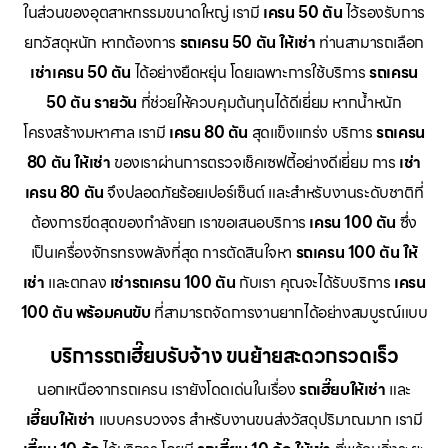
ในส่วนของอุตสาหกรรมขนาดใหญ่ เรามี
เครน 50 ตัน
ไว้รองรับการ
ยกวัสดุหนัก หากต้องการ
รถเครน 50 ตัน ให้เช่า
ท่านสามารถเลือก
เช่าเครน 50 ตัน
ได้อย่างยืดหยุ่น โดยเฉพาะการใช้บริการ
รถเครน
50 ตัน รายวัน
ที่ช่วยให้ควบคุมต้นทุนได้ดีเยี่ยม หากน้ำหนัก
โครงสร้างมหาศาล เรามี
เครน 80 ตัน
สุดแข็งแกร่ง บริการ
รถเครน
80 ตัน ให้เช่า
ของเราผ่านการตรวจเช็คเซฟตี้อย่างดีเยี่ยม การ
เช่า
เครน 80 ตัน
จึงปลอดภัยร้อยเปอร์เซ็นต์ และสำหรับงานระดับชาติที่
ต้องการขีดสุดของกำลังยก เราขอเสนอบริการ
เครน 100 ตัน
ซึ่ง
เป็นเครื่องจักรทรงพลังที่สุด การตัดสินใจหา
รถเครน 100 ตัน ให้
เช่า
และตกลง
เช่ารถเครน 100 ตัน
กับเรา คุณจะได้รับบริการ
เครน
100 ตัน พร้อมคนขับ
ที่สามารถจัดการงานยากได้อย่างสมบูรณ์แบบ
บริการรถเฮี๊ยบรับจ้าง ขนย้ายสะดวกรวดเร็ว
นอกเหนือจากรถเครน เรายังโดดเด่นในเรื่อง
รถเฮี๊ยบให้เช่า
และ
เฮี๊ยบให้เช่า
แบบครบวงจร สำหรับงานขนส่งวัสดุปริมาณมาก เรามี