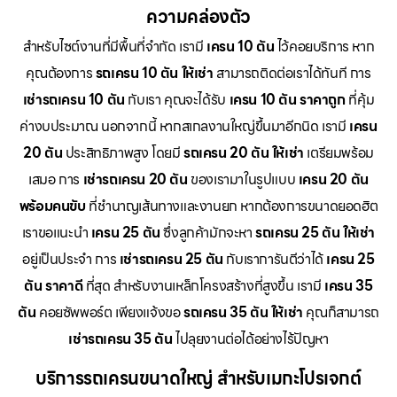
ความคล่องตัว
สำหรับไซต์งานที่มีพื้นที่จำกัด เรามี
เครน 10 ตัน
ไว้คอยบริการ หาก
คุณต้องการ
รถเครน 10 ตัน ให้เช่า
สามารถติดต่อเราได้ทันที การ
เช่ารถเครน 10 ตัน
กับเรา คุณจะได้รับ
เครน 10 ตัน ราคาถูก
ที่คุ้ม
ค่างบประมาณ นอกจากนี้ หากสเกลงานใหญ่ขึ้นมาอีกนิด เรามี
เครน
20 ตัน
ประสิทธิภาพสูง โดยมี
รถเครน 20 ตัน ให้เช่า
เตรียมพร้อม
เสมอ การ
เช่ารถเครน 20 ตัน
ของเรามาในรูปแบบ
เครน 20 ตัน
พร้อมคนขับ
ที่ชำนาญเส้นทางและงานยก หากต้องการขนาดยอดฮิต
เราขอแนะนำ
เครน 25 ตัน
ซึ่งลูกค้ามักจะหา
รถเครน 25 ตัน ให้เช่า
อยู่เป็นประจำ การ
เช่ารถเครน 25 ตัน
กับเราการันตีว่าได้
เครน 25
ตัน ราคาดี
ที่สุด สำหรับงานเหล็กโครงสร้างที่สูงขึ้น เรามี
เครน 35
ตัน
คอยซัพพอร์ต เพียงแจ้งขอ
รถเครน 35 ตัน ให้เช่า
คุณก็สามารถ
เช่ารถเครน 35 ตัน
ไปลุยงานต่อได้อย่างไร้ปัญหา
บริการรถเครนขนาดใหญ่ สำหรับเมกะโปรเจกต์