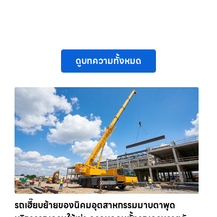
ดูบทความทั้งหมด
รถเฮี๊ยบย้ายของนิคมอุตสาหกรรมมาบตาพุด