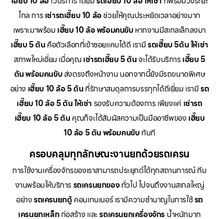
เฮี๊ยบ 10 ล้อ
ไว้บริการ โดยมี
รถเฮี๊ยบ 10 ล้อ ให้เช่า
ที่พร้อมวิ่งระยะ
ไกล การ
เช่ารถเฮี๊ยบ 10 ล้อ
ช่วยให้คุณประหยัดเวลาอย่างมาก
เพราะมาพร้อม
เฮี๊ยบ 10 ล้อ พร้อมคนขับ
หากงานมีสเกลเล็กลงมา
เฮี๊ยบ 5 ตัน
คือตัวเลือกที่เข้าซอยแคบได้ดี เรามี
รถเฮี๊ยบ 5ตัน ให้เช่า
สภาพใหม่เอี่ยม เมื่อคุณ
เช่ารถเฮี๊ยบ 5 ตัน
จะได้รับบริการ
เฮี๊ยบ 5
ตัน พร้อมคนขับ
ส่งตรงถึงหน้างาน นอกจากนี้ยังมีรถขนาดพิเศษ
อย่าง
เฮี๊ยบ 10 ล้อ 5 ตัน
ที่รักษาสมดุลการบรรทุกได้ดีเยี่ยม เรามี
รถ
เฮี๊ยบ 10 ล้อ 5 ตัน ให้เช่า
รองรับความต้องการ เพียงแค่
เช่ารถ
เฮี๊ยบ 10 ล้อ 5 ตัน
คุณก็จะได้สัมผัสความเป็นมืออาชีพของ
เฮี๊ยบ
10 ล้อ 5 ตัน พร้อมคนขับ
ทันที
ครอบคลุมทุกลักษณะงานยกด้วยรถเครน
การใช้งานเครื่องจักรของเราสามารถประยุกต์ได้ทุกสถานการณ์ ทีม
งานพร้อมให้บริการ
รถเครนยกของ
ทั่วไป ไปจนถึงงานสเกลใหญ่
อย่าง
รถเครนยกตู้
คอนเทนเนอร์ เรามีความชำนาญในการใช้
รถ
เครนยกเหล็ก
ก่อสร้าง และ
รถเครนยกเครื่องจักร
น้ำหนักมาก