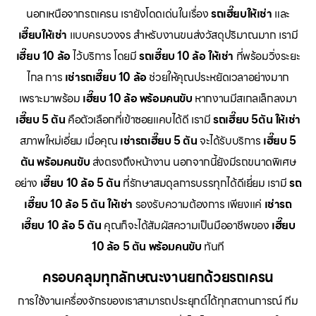
นอกเหนือจากรถเครน เรายังโดดเด่นในเรื่อง
รถเฮี๊ยบให้เช่า
และ
เฮี๊ยบให้เช่า
แบบครบวงจร สำหรับงานขนส่งวัสดุปริมาณมาก เรามี
เฮี๊ยบ 10 ล้อ
ไว้บริการ โดยมี
รถเฮี๊ยบ 10 ล้อ ให้เช่า
ที่พร้อมวิ่งระยะ
ไกล การ
เช่ารถเฮี๊ยบ 10 ล้อ
ช่วยให้คุณประหยัดเวลาอย่างมาก
เพราะมาพร้อม
เฮี๊ยบ 10 ล้อ พร้อมคนขับ
หากงานมีสเกลเล็กลงมา
เฮี๊ยบ 5 ตัน
คือตัวเลือกที่เข้าซอยแคบได้ดี เรามี
รถเฮี๊ยบ 5ตัน ให้เช่า
สภาพใหม่เอี่ยม เมื่อคุณ
เช่ารถเฮี๊ยบ 5 ตัน
จะได้รับบริการ
เฮี๊ยบ 5
ตัน พร้อมคนขับ
ส่งตรงถึงหน้างาน นอกจากนี้ยังมีรถขนาดพิเศษ
อย่าง
เฮี๊ยบ 10 ล้อ 5 ตัน
ที่รักษาสมดุลการบรรทุกได้ดีเยี่ยม เรามี
รถ
เฮี๊ยบ 10 ล้อ 5 ตัน ให้เช่า
รองรับความต้องการ เพียงแค่
เช่ารถ
เฮี๊ยบ 10 ล้อ 5 ตัน
คุณก็จะได้สัมผัสความเป็นมืออาชีพของ
เฮี๊ยบ
10 ล้อ 5 ตัน พร้อมคนขับ
ทันที
ครอบคลุมทุกลักษณะงานยกด้วยรถเครน
การใช้งานเครื่องจักรของเราสามารถประยุกต์ได้ทุกสถานการณ์ ทีม