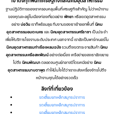
เข้าถึงทุกพื้นที่เศรษฐกิจและนิคมอุตสาหกรรม
ฐานปฏิบัติการของเราครอบคลุมพื้นที่เศรษฐกิจสำคัญ ไม่ว่าหน้างาน
ของคุณจะอยู่ในเมืองท่องเที่ยวอย่าง
พัทยา
หรือเขตอุตสาหกรรม
อย่าง
บ่อวิน
เราก็พร้อมลุย ทีมงานของเราเข้าออกพื้นที่
นิคม
อุตสาหกรรมอมตะนคร
และ
นิคมอุตสาหกรรมศรีราชา
เป็นประจำ
เพื่อให้บริการโรงงานระดับประเทศ นอกจากนี้ เรายังเป็นพาร์ทเนอร์ใน
นิคมอุตสาหกรรมท่าเรือแหลมฉบัง
รวมถึงเขตกระจายสินค้า
นิคม
อุตสาหกรรมเครือสหพัฒน์
อย่างต่อเนื่อง เครือข่ายของเรายังขยาย
ไปถึง
นิคมพัฒนา
ตลอดจนศูนย์กลางปิโตรเคมีอย่าง
นิคม
อุตสาหกรรมมาบตาพุด
ทำให้มั่นใจได้ว่าเราจะส่งเครื่องจักรไปถึง
หน้างานคุณได้อย่างรวดเร็ว
ลิงก์ที่เกี่ยวข้อง
รถเฮี๊ยบยกเหล็กสมุทรปราการ
รถเฮี๊ยบยกเหล็กสมุทรปราการ
รถเฮี๊ยบยกเหล็กสมุทรปราการ