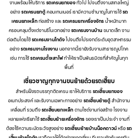
งานพร้อมให้บริการ
รถเครนยกของ
ทั่วไป ไปจนถึงงานสเกลใหญ่
อย่าง
รถเครนยกตู้
คอนเทนเนอร์ เรามีความชำนาญในการใช้
รถ
เครนยกเหล็ก
ก่อสร้าง และ
รถเครนยกเครื่องจักร
น้ำหนักมาก
ครอบคลุมตั้งแต่งานรีโนเวทอย่าง
รถเครนงานบ้าน
ขนาดเล็ก งาน
ต่อเติมโดยใช้
รถเครนงานโกดัง
ไปจนถึงโปรเจกต์ระดับอุตสาหกรรม
อย่าง
รถเครนงานโรงงาน
นอกจากนี้เรายังรับงานสาธารณูปโภค
เช่น การใช้
รถเครนตั้งเสาไฟ
ทำให้เราเป็นพันธมิตรที่สำคัญในทุก
พื้นที่
เชี่ยวชาญทุกงานขนย้ายด้วยรถเฮี๊ยบ
สำหรับฝั่งรถบรรทุกติดเครน เราให้บริการ
รถเฮี๊ยบยกของ
อเนกประสงค์ และรับงานเฉพาะทางอย่าง
รถเฮี๊ยบย้ายตู้
สำนักงาน
เคลื่อนที่ รวมถึง
รถเฮี๊ยบยกเหล็ก
ตามไซด์งานก่อสร้าง โรงงาน
หลายแห่งเรียกใช้
รถเฮี๊ยบย้ายเครื่องจักร
ของเราเป็นประจำ งานที่
ต้องใช้ความระมัดระวังสูงอย่าง
รถเฮี๊ยบย้ายบ้านน็อคดาวน์
หรือ
รถ
เฮี๊ยบย้ายโกดัง
เราก็ดูแลให้ได้อย่างยอดเยี่ยม ทีมงานยังคุ้นเคยกับ