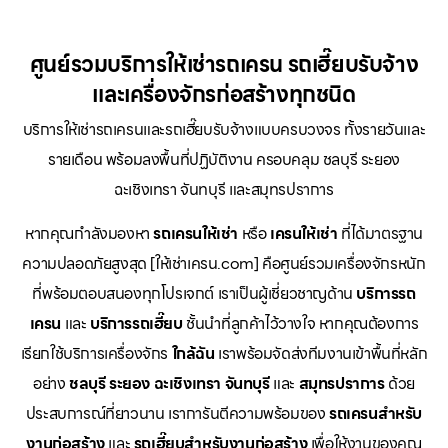
ศูนย์รวมบริการให้เช่ารถเครน รถเฮี๊ยบรับจ้าง
และเครื่องจักรก่อสร้างทุกชนิด
บริการให้เช่ารถเครนและรถเฮี๊ยบรับจ้างแบบครบวงจร ทั้งรายวันและ
รายเดือน พร้อมลงพื้นที่ปฏิบัติงาน ครอบคลุม ชลบุรี ระยอง
ฉะเชิงเทรา จันทบุรี และสมุทรปราการ
หากคุณกำลังมองหา
รถเครนให้เช่า
หรือ
เครนให้เช่า
ที่ได้มาตรฐาน
ความปลอดภัยสูงสุด [ให้เช่าเครน.com] คือศูนย์รวมเครื่องจักรหนัก
ที่พร้อมตอบสนองทุกโปรเจกต์ เราเป็นผู้เชี่ยวชาญด้าน
บริการรถ
เครน
และ
บริการรถเฮี๊ยบ
ชั้นนำที่ลูกค้าไว้วางใจ หากคุณต้องการ
เรียกใช้บริการเครื่องจักร
ใกล้ฉัน
เราพร้อมจัดส่งทีมงานเข้าพื้นที่หลัก
อย่าง
ชลบุรี ระยอง ฉะเชิงเทรา จันทบุรี
และ
สมุทรปราการ
ด้วย
ประสบการณ์ที่ยาวนาน เราการันตีความพร้อมของ
รถเครนสำหรับ
งานก่อสร้าง
และ
รถเฮี๊ยบสำหรับงานก่อสร้าง
เพื่อให้งานของคุณ