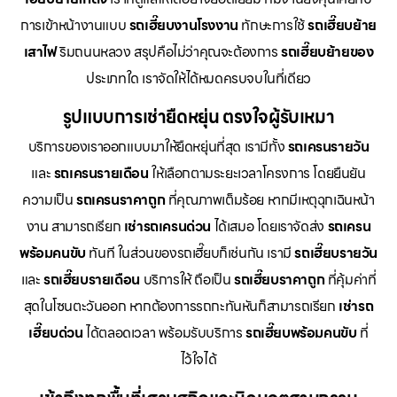
การเข้าหน้างานแบบ
รถเฮี๊ยบงานโรงงาน
ทักษะการใช้
รถเฮี๊ยบย้าย
เสาไฟ
ริมถนนหลวง สรุปคือไม่ว่าคุณจะต้องการ
รถเฮี๊ยบย้ายของ
ประเภทใด เราจัดให้ได้หมดครบจบในที่เดียว
รูปแบบการเช่ายืดหยุ่น ตรงใจผู้รับเหมา
บริการของเราออกแบบมาให้ยืดหยุ่นที่สุด เรามีทั้ง
รถเครนรายวัน
และ
รถเครนรายเดือน
ให้เลือกตามระยะเวลาโครงการ โดยยืนยัน
ความเป็น
รถเครนราคาถูก
ที่คุณภาพเต็มร้อย หากมีเหตุฉุกเฉินหน้า
งาน สามารถเรียก
เช่ารถเครนด่วน
ได้เสมอ โดยเราจัดส่ง
รถเครน
พร้อมคนขับ
ทันที ในส่วนของรถเฮี๊ยบก็เช่นกัน เรามี
รถเฮี๊ยบรายวัน
และ
รถเฮี๊ยบรายเดือน
บริการให้ ถือเป็น
รถเฮี๊ยบราคาถูก
ที่คุ้มค่าที่
สุดในโซนตะวันออก หากต้องการรถกะทันหันก็สามารถเรียก
เช่ารถ
เฮี๊ยบด่วน
ได้ตลอดเวลา พร้อมรับบริการ
รถเฮี๊ยบพร้อมคนขับ
ที่
ไว้ใจได้