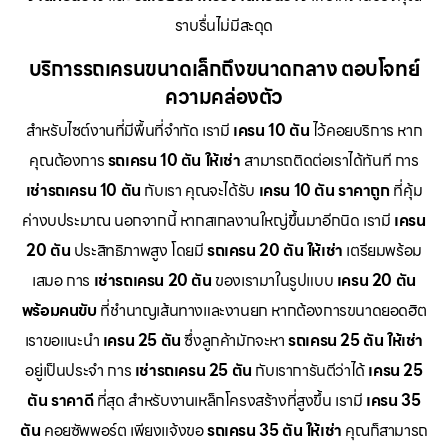
ราบรื่นไม่มีสะดุด
บริการรถเครนขนาดเล็กถึงขนาดกลาง ตอบโจทย์
ความคล่องตัว
สำหรับไซต์งานที่มีพื้นที่จำกัด เรามี
เครน 10 ตัน
ไว้คอยบริการ หาก
คุณต้องการ
รถเครน 10 ตัน ให้เช่า
สามารถติดต่อเราได้ทันที การ
เช่ารถเครน 10 ตัน
กับเรา คุณจะได้รับ
เครน 10 ตัน ราคาถูก
ที่คุ้ม
ค่างบประมาณ นอกจากนี้ หากสเกลงานใหญ่ขึ้นมาอีกนิด เรามี
เครน
20 ตัน
ประสิทธิภาพสูง โดยมี
รถเครน 20 ตัน ให้เช่า
เตรียมพร้อม
เสมอ การ
เช่ารถเครน 20 ตัน
ของเรามาในรูปแบบ
เครน 20 ตัน
พร้อมคนขับ
ที่ชำนาญเส้นทางและงานยก หากต้องการขนาดยอดฮิต
เราขอแนะนำ
เครน 25 ตัน
ซึ่งลูกค้ามักจะหา
รถเครน 25 ตัน ให้เช่า
อยู่เป็นประจำ การ
เช่ารถเครน 25 ตัน
กับเราการันตีว่าได้
เครน 25
ตัน ราคาดี
ที่สุด สำหรับงานเหล็กโครงสร้างที่สูงขึ้น เรามี
เครน 35
ตัน
คอยซัพพอร์ต เพียงแจ้งขอ
รถเครน 35 ตัน ให้เช่า
คุณก็สามารถ