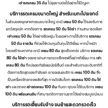
เช่ารถเครน 35 ตัน
ไปลุยงานต่อได้อย่างไร้ปัญหา
บริการรถเครนขนาดใหญ่ สำหรับเมกะโปรเจกต์
ในส่วนของอุตสาหกรรมขนาดใหญ่ เรามี
เครน 50 ตัน
ไว้รองรับการ
ยกวัสดุหนัก หากต้องการ
รถเครน 50 ตัน ให้เช่า
ท่านสามารถเลือก
เช่าเครน 50 ตัน
ได้อย่างยืดหยุ่น โดยเฉพาะการใช้บริการ
รถเครน
50 ตัน รายวัน
ที่ช่วยให้ควบคุมต้นทุนได้ดีเยี่ยม หากน้ำหนัก
โครงสร้างมหาศาล เรามี
เครน 80 ตัน
สุดแข็งแกร่ง บริการ
รถเครน
80 ตัน ให้เช่า
ของเราผ่านการตรวจเช็คเซฟตี้อย่างดีเยี่ยม การ
เช่า
เครน 80 ตัน
จึงปลอดภัยร้อยเปอร์เซ็นต์ และสำหรับงานระดับชาติที่
ต้องการขีดสุดของกำลังยก เราขอเสนอบริการ
เครน 100 ตัน
ซึ่ง
เป็นเครื่องจักรทรงพลังที่สุด การตัดสินใจหา
รถเครน 100 ตัน ให้
เช่า
และตกลง
เช่ารถเครน 100 ตัน
กับเรา คุณจะได้รับบริการ
เครน
100 ตัน พร้อมคนขับ
ที่สามารถจัดการงานยากได้อย่างสมบูรณ์แบบ
บริการรถเฮี๊ยบรับจ้าง ขนย้ายสะดวกรวดเร็ว