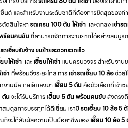
ข็งแกร่ง บริการ
รถเครน 80 ตัน ให้เช่า
ของเราผ่านการ
เซ็นต์ และสำหรับงานระดับชาติที่ต้องการขีดสุดของก
การตัดสินใจหา
รถเครน 100 ตัน ให้เช่า
และตกลง
เช่าร
 พร้อมคนขับ
ที่สามารถจัดการงานยากได้อย่างสมบูร
รถเฮี๊ยบรับจ้าง ขนย้ายสะดวกรวดเร็ว
๊ยบให้เช่า
และ
เฮี๊ยบให้เช่า
แบบครบวงจร สำหรับงานขน
้เช่า
ที่พร้อมวิ่งระยะไกล การ
เช่ารถเฮี๊ยบ 10 ล้อ
ช่วยใ
กงานมีสเกลเล็กลงมา
เฮี๊ยบ 5 ตัน
คือตัวเลือกที่เข้าซ
5 ตัน
จะได้รับบริการ
เฮี๊ยบ 5 ตัน พร้อมคนขับ
ส่งตรงถึ
ษาสมดุลการบรรทุกได้ดีเยี่ยม เรามี
รถเฮี๊ยบ 10 ล้อ 5 ตั
ณก็จะได้สัมผัสความเป็นมืออาชีพของ
เฮี๊ยบ 10 ล้อ 5