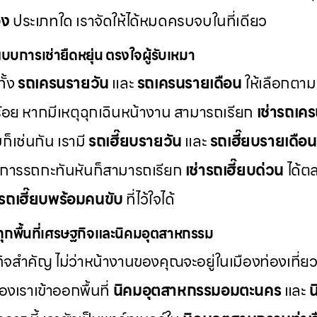
อง
ประเภทใด เราจัดให้ได้หมดครบจบในที่เดียว
แบบการเช่ายืดหยุ่น ตรงใจผู้รับเหมา
ั้ง
รถเครนรายวัน
และ
รถเครนรายเดือน
ให้เลือกตา
้อย หากมีเหตุฉุกเฉินหน้างาน สามารถเรียก
เช่ารถเค
ก็เช่นกัน เรามี
รถเฮี๊ยบรายวัน
และ
รถเฮี๊ยบรายเดือน
้องการรถกะทันหันก็สามารถเรียก
เช่ารถเฮี๊ยบด่วน
ได้ต
รถเฮี๊ยบพร้อมคนขับ
ที่ไว้ใจได้
งทุกพื้นที่เศรษฐกิจและนิคมอุตสาหกรรม
จสำคัญ ไม่ว่าหน้างานของคุณจะอยู่ในเมืองท่องเที่ย
งเราเข้าออกพื้นที่
นิคมอุตสาหกรรมอมตะนคร
และ
น