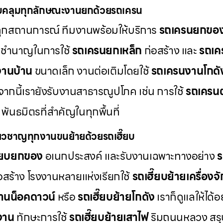
คลุมทุกลักษณะงานยกด้วยรถเครน
้ทุกสถานการณ์ ทีมงานพร้อมให้บริการ
รถเครนยกขอ
มชำนาญในการใช้
รถเครนยกเหล็ก
ก่อสร้าง และ
รถเค
านบ้าน
ขนาดเล็ก งานต่อเติมโดยใช้
รถเครนงานโกดั
กนี้เรายังรับงานสาธารณูปโภค เช่น การใช้
รถเครนต
พันธมิตรที่สำคัญในทุกพื้นที่
ี่ยวชาญทุกงานขนย้ายด้วยรถเฮี๊ยบ
ี๊ยบยกของ
อเนกประสงค์ และรับงานเฉพาะทางอย่าง
ร
สร้าง โรงงานหลายแห่งเรียกใช้
รถเฮี๊ยบย้ายเครื่องจ
้านน็อคดาวน์
หรือ
รถเฮี๊ยบย้ายโกดัง
เราก็ดูแลให้ได้
งาน
ทักษะการใช้
รถเฮี๊ยบย้ายเสาไฟ
ริมถนนหลวง สรุป