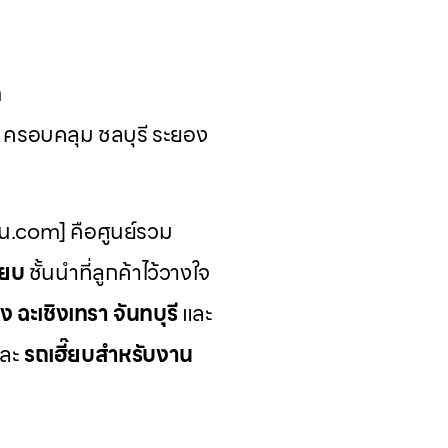
ด
น ครอบคลุม ชลบุรี ระยอง
รน.com] คือศูนย์รวม
๊ยบ
ชั้นนำที่ลูกค้าไว้วางใจ
ง ฉะเชิงเทรา จันทบุรี
และ
ละ
รถเฮี๊ยบสำหรับงาน