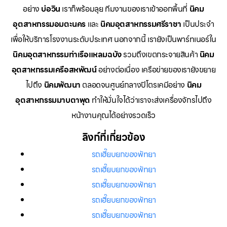
อย่าง
บ่อวิน
เราก็พร้อมลุย ทีมงานของเราเข้าออกพื้นที่
นิคม
อุตสาหกรรมอมตะนคร
และ
นิคมอุตสาหกรรมศรีราชา
เป็นประจำ
เพื่อให้บริการโรงงานระดับประเทศ นอกจากนี้ เรายังเป็นพาร์ทเนอร์ใน
นิคมอุตสาหกรรมท่าเรือแหลมฉบัง
รวมถึงเขตกระจายสินค้า
นิคม
อุตสาหกรรมเครือสหพัฒน์
อย่างต่อเนื่อง เครือข่ายของเรายังขยาย
ไปถึง
นิคมพัฒนา
ตลอดจนศูนย์กลางปิโตรเคมีอย่าง
นิคม
อุตสาหกรรมมาบตาพุด
ทำให้มั่นใจได้ว่าเราจะส่งเครื่องจักรไปถึง
หน้างานคุณได้อย่างรวดเร็ว
ลิงก์ที่เกี่ยวข้อง
รถเฮี๊ยบยกของพัทยา
รถเฮี๊ยบยกของพัทยา
รถเฮี๊ยบยกของพัทยา
รถเฮี๊ยบยกของพัทยา
รถเฮี๊ยบยกของพัทยา