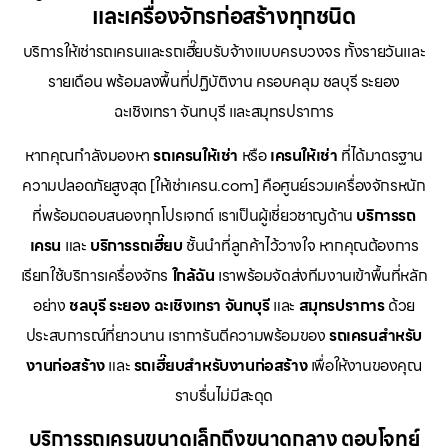
และเครื่องจักรก่อสร้างทุกชนิด
บริการให้เช่ารถเครนและรถเฮี๊ยบรับจ้างแบบครบวงจร ทั้งรายวันและ
รายเดือน พร้อมลงพื้นที่ปฏิบัติงาน ครอบคลุม ชลบุรี ระยอง
ฉะเชิงเทรา จันทบุรี และสมุทรปราการ
หากคุณกำลังมองหา
รถเครนให้เช่า
หรือ
เครนให้เช่า
ที่ได้มาตรฐาน
ความปลอดภัยสูงสุด [ให้เช่าเครน.com] คือศูนย์รวมเครื่องจักรหนัก
ที่พร้อมตอบสนองทุกโปรเจกต์ เราเป็นผู้เชี่ยวชาญด้าน
บริการรถ
เครน
และ
บริการรถเฮี๊ยบ
ชั้นนำที่ลูกค้าไว้วางใจ หากคุณต้องการ
เรียกใช้บริการเครื่องจักร
ใกล้ฉัน
เราพร้อมจัดส่งทีมงานเข้าพื้นที่หลัก
อย่าง
ชลบุรี ระยอง ฉะเชิงเทรา จันทบุรี
และ
สมุทรปราการ
ด้วย
ประสบการณ์ที่ยาวนาน เราการันตีความพร้อมของ
รถเครนสำหรับ
งานก่อสร้าง
และ
รถเฮี๊ยบสำหรับงานก่อสร้าง
เพื่อให้งานของคุณ
ราบรื่นไม่มีสะดุด
บริการรถเครนขนาดเล็กถึงขนาดกลาง ตอบโจทย์