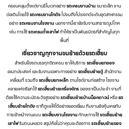
ครอบคลุมตั้งแต่งานรีโนเวทอย่าง
รถเครนงานบ้าน
ขนาดเล็ก งาน
ต่อเติมโดยใช้
รถเครนงานโกดัง
ไปจนถึงโปรเจกต์ระดับอุตสาหกรรม
อย่าง
รถเครนงานโรงงาน
นอกจากนี้เรายังรับงานสาธารณูปโภค
เช่น การใช้
รถเครนตั้งเสาไฟ
ทำให้เราเป็นพันธมิตรที่สำคัญในทุก
พื้นที่
เชี่ยวชาญทุกงานขนย้ายด้วยรถเฮี๊ยบ
สำหรับฝั่งรถบรรทุกติดเครน เราให้บริการ
รถเฮี๊ยบยกของ
อเนกประสงค์ และรับงานเฉพาะทางอย่าง
รถเฮี๊ยบย้ายตู้
สำนักงาน
เคลื่อนที่ รวมถึง
รถเฮี๊ยบยกเหล็ก
ตามไซด์งานก่อสร้าง โรงงาน
หลายแห่งเรียกใช้
รถเฮี๊ยบย้ายเครื่องจักร
ของเราเป็นประจำ งานที่
ต้องใช้ความระมัดระวังสูงอย่าง
รถเฮี๊ยบย้ายบ้านน็อคดาวน์
หรือ
รถ
เฮี๊ยบย้ายโกดัง
เราก็ดูแลให้ได้อย่างยอดเยี่ยม ทีมงานยังคุ้นเคยกับ
การเข้าหน้างานแบบ
รถเฮี๊ยบงานโรงงาน
ทักษะการใช้
รถเฮี๊ยบย้าย
เสาไฟ
ริมถนนหลวง สรุปคือไม่ว่าคุณจะต้องการ
รถเฮี๊ยบย้ายของ