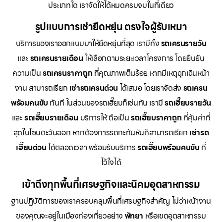
ประเภทใด เราจัดให้ได้หมดครบจบในที่เดียว
รูปแบบการเช่ายืดหยุ่น ตรงใจผู้รับเหมา
บริการของเราออกแบบมาให้ยืดหยุ่นที่สุด เรามีทั้ง
รถเครนรายวัน
และ
รถเครนรายเดือน
ให้เลือกตามระยะเวลาโครงการ โดยยืนยัน
ความเป็น
รถเครนราคาถูก
ที่คุณภาพเต็มร้อย หากมีเหตุฉุกเฉินหน้า
งาน สามารถเรียก
เช่ารถเครนด่วน
ได้เสมอ โดยเราจัดส่ง
รถเครน
พร้อมคนขับ
ทันที ในส่วนของรถเฮี๊ยบก็เช่นกัน เรามี
รถเฮี๊ยบรายวัน
และ
รถเฮี๊ยบรายเดือน
บริการให้ ถือเป็น
รถเฮี๊ยบราคาถูก
ที่คุ้มค่าที่
สุดในโซนตะวันออก หากต้องการรถกะทันหันก็สามารถเรียก
เช่ารถ
เฮี๊ยบด่วน
ได้ตลอดเวลา พร้อมรับบริการ
รถเฮี๊ยบพร้อมคนขับ
ที่
ไว้ใจได้
เข้าถึงทุกพื้นที่เศรษฐกิจและนิคมอุตสาหกรรม
ฐานปฏิบัติการของเราครอบคลุมพื้นที่เศรษฐกิจสำคัญ ไม่ว่าหน้างาน
ของคุณจะอยู่ในเมืองท่องเที่ยวอย่าง
พัทยา
หรือเขตอุตสาหกรรม