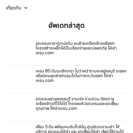
เกี่ยวกับ
อัพเดทล่าสุด
รถเครนราคาถูกบ่อวิน ขนย้ายเครื่องจักรหรือยก
โครงสร้างเหล็กให้เป็นเรื่องง่ายและปลอดภัย ให้เช่า
เครน.com
เครน 80 ตันฉะเชิงเทรา ไม่ว่าหน้างานจะอยู่ชลบุรี ระยอง
หรือนิคมอุตสาหกรรมใดในภาคตะวันออก ให้เช่า
เครน.com
รถเครนยกของชลบุรี งานเร่ง งานด่วน ต้องการ
เครื่องจักรที่ไว้ใจได้ โทรจองคิวรถเครนและรถเฮี๊ยบ
คุณภาพ ให้เช่าเครน.com
เฮี๊ยบ 5 ตัน พร้อมคนขับใกล้ฉัน ศูนย์รวมงานเช่า: ให้
บริการ รถเครนให้เช่า และ รถเฮี๊ยบให้เช่า เลือกใช้งานได้