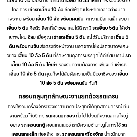
เฮี๊ยบ 10 ล้อ
ไว้บริการ โดยมี
รถเฮี๊ยบ 10 ล้อ ให้เช่า
ที่พร้อมวิ่งระยะ
ไกล การ
เช่ารถเฮี๊ยบ 10 ล้อ
ช่วยให้คุณประหยัดเวลาอย่างมาก
เพราะมาพร้อม
เฮี๊ยบ 10 ล้อ พร้อมคนขับ
หากงานมีสเกลเล็กลงมา
เฮี๊ยบ 5 ตัน
คือตัวเลือกที่เข้าซอยแคบได้ดี เรามี
รถเฮี๊ยบ 5ตัน ให้เช่า
สภาพใหม่เอี่ยม เมื่อคุณ
เช่ารถเฮี๊ยบ 5 ตัน
จะได้รับบริการ
เฮี๊ยบ 5
ตัน พร้อมคนขับ
ส่งตรงถึงหน้างาน นอกจากนี้ยังมีรถขนาดพิเศษ
อย่าง
เฮี๊ยบ 10 ล้อ 5 ตัน
ที่รักษาสมดุลการบรรทุกได้ดีเยี่ยม เรามี
รถ
เฮี๊ยบ 10 ล้อ 5 ตัน ให้เช่า
รองรับความต้องการ เพียงแค่
เช่ารถ
เฮี๊ยบ 10 ล้อ 5 ตัน
คุณก็จะได้สัมผัสความเป็นมืออาชีพของ
เฮี๊ยบ
10 ล้อ 5 ตัน พร้อมคนขับ
ทันที
ครอบคลุมทุกลักษณะงานยกด้วยรถเครน
การใช้งานเครื่องจักรของเราสามารถประยุกต์ได้ทุกสถานการณ์ ทีม
งานพร้อมให้บริการ
รถเครนยกของ
ทั่วไป ไปจนถึงงานสเกลใหญ่
อย่าง
รถเครนยกตู้
คอนเทนเนอร์ เรามีความชำนาญในการใช้
รถ
เครนยกเหล็ก
ก่อสร้าง และ
รถเครนยกเครื่องจักร
น้ำหนักมาก