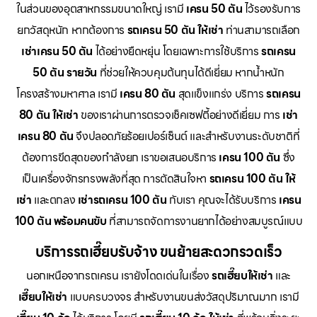
ในส่วนของอุตสาหกรรมขนาดใหญ่ เรามี
เครน 50 ตัน
ไว้รองรับการ
ยกวัสดุหนัก หากต้องการ
รถเครน 50 ตัน ให้เช่า
ท่านสามารถเลือก
เช่าเครน 50 ตัน
ได้อย่างยืดหยุ่น โดยเฉพาะการใช้บริการ
รถเครน
50 ตัน รายวัน
ที่ช่วยให้ควบคุมต้นทุนได้ดีเยี่ยม หากน้ำหนัก
โครงสร้างมหาศาล เรามี
เครน 80 ตัน
สุดแข็งแกร่ง บริการ
รถเครน
80 ตัน ให้เช่า
ของเราผ่านการตรวจเช็คเซฟตี้อย่างดีเยี่ยม การ
เช่า
เครน 80 ตัน
จึงปลอดภัยร้อยเปอร์เซ็นต์ และสำหรับงานระดับชาติที่
ต้องการขีดสุดของกำลังยก เราขอเสนอบริการ
เครน 100 ตัน
ซึ่ง
เป็นเครื่องจักรทรงพลังที่สุด การตัดสินใจหา
รถเครน 100 ตัน ให้
เช่า
และตกลง
เช่ารถเครน 100 ตัน
กับเรา คุณจะได้รับบริการ
เครน
100 ตัน พร้อมคนขับ
ที่สามารถจัดการงานยากได้อย่างสมบูรณ์แบบ
บริการรถเฮี๊ยบรับจ้าง ขนย้ายสะดวกรวดเร็ว
นอกเหนือจากรถเครน เรายังโดดเด่นในเรื่อง
รถเฮี๊ยบให้เช่า
และ
เฮี๊ยบให้เช่า
แบบครบวงจร สำหรับงานขนส่งวัสดุปริมาณมาก เรามี