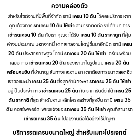
ความคล่องตัว
สำหรับไซต์งานที่มีพื้นที่จำกัด เรามี
เครน 10 ตัน
ไว้คอยบริการ หาก
คุณต้องการ
รถเครน 10 ตัน ให้เช่า
สามารถติดต่อเราได้ทันที การ
เช่ารถเครน 10 ตัน
กับเรา คุณจะได้รับ
เครน 10 ตัน ราคาถูก
ที่คุ้ม
ค่างบประมาณ นอกจากนี้ หากสเกลงานใหญ่ขึ้นมาอีกนิด เรามี
เครน
20 ตัน
ประสิทธิภาพสูง โดยมี
รถเครน 20 ตัน ให้เช่า
เตรียมพร้อม
เสมอ การ
เช่ารถเครน 20 ตัน
ของเรามาในรูปแบบ
เครน 20 ตัน
พร้อมคนขับ
ที่ชำนาญเส้นทางและงานยก หากต้องการขนาดยอดฮิต
เราขอแนะนำ
เครน 25 ตัน
ซึ่งลูกค้ามักจะหา
รถเครน 25 ตัน ให้เช่า
อยู่เป็นประจำ การ
เช่ารถเครน 25 ตัน
กับเราการันตีว่าได้
เครน 25
ตัน ราคาดี
ที่สุด สำหรับงานเหล็กโครงสร้างที่สูงขึ้น เรามี
เครน 35
ตัน
คอยซัพพอร์ต เพียงแจ้งขอ
รถเครน 35 ตัน ให้เช่า
คุณก็สามารถ
เช่ารถเครน 35 ตัน
ไปลุยงานต่อได้อย่างไร้ปัญหา
บริการรถเครนขนาดใหญ่ สำหรับเมกะโปรเจกต์