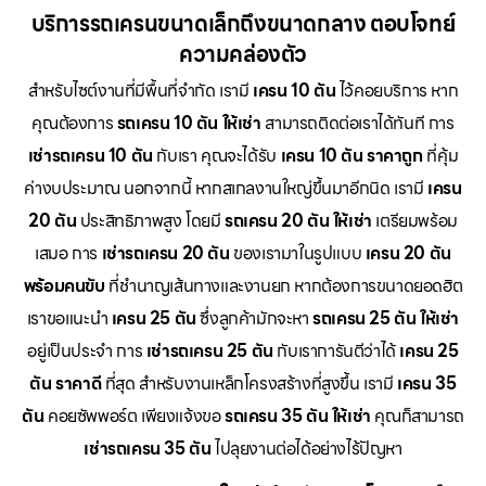
บริการรถเครนขนาดเล็กถึงขนาดกลาง ตอบโจทย์
ความคล่องตัว
สำหรับไซต์งานที่มีพื้นที่จำกัด เรามี
เครน 10 ตัน
ไว้คอยบริการ หาก
คุณต้องการ
รถเครน 10 ตัน ให้เช่า
สามารถติดต่อเราได้ทันที การ
เช่ารถเครน 10 ตัน
กับเรา คุณจะได้รับ
เครน 10 ตัน ราคาถูก
ที่คุ้ม
ค่างบประมาณ นอกจากนี้ หากสเกลงานใหญ่ขึ้นมาอีกนิด เรามี
เครน
20 ตัน
ประสิทธิภาพสูง โดยมี
รถเครน 20 ตัน ให้เช่า
เตรียมพร้อม
เสมอ การ
เช่ารถเครน 20 ตัน
ของเรามาในรูปแบบ
เครน 20 ตัน
พร้อมคนขับ
ที่ชำนาญเส้นทางและงานยก หากต้องการขนาดยอดฮิต
เราขอแนะนำ
เครน 25 ตัน
ซึ่งลูกค้ามักจะหา
รถเครน 25 ตัน ให้เช่า
อยู่เป็นประจำ การ
เช่ารถเครน 25 ตัน
กับเราการันตีว่าได้
เครน 25
ตัน ราคาดี
ที่สุด สำหรับงานเหล็กโครงสร้างที่สูงขึ้น เรามี
เครน 35
ตัน
คอยซัพพอร์ต เพียงแจ้งขอ
รถเครน 35 ตัน ให้เช่า
คุณก็สามารถ
เช่ารถเครน 35 ตัน
ไปลุยงานต่อได้อย่างไร้ปัญหา