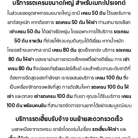
บริการรถเครนขนาดใหญ่ สำหรับเมกะโปรเจกต์
ในส่วนของอุตสาหกรรมขนาดใหญ่ เรามี
เครน 50 ตัน
ไว้รองรับการ
ยกวัสดุหนัก หากต้องการ
รถเครน 50 ตัน ให้เช่า
ท่านสามารถเลือก
เช่าเครน 50 ตัน
ได้อย่างยืดหยุ่น โดยเฉพาะการใช้บริการ
รถเครน
50 ตัน รายวัน
ที่ช่วยให้ควบคุมต้นทุนได้ดีเยี่ยม หากน้ำหนัก
โครงสร้างมหาศาล เรามี
เครน 80 ตัน
สุดแข็งแกร่ง บริการ
รถเครน
80 ตัน ให้เช่า
ของเราผ่านการตรวจเช็คเซฟตี้อย่างดีเยี่ยม การ
เช่า
เครน 80 ตัน
จึงปลอดภัยร้อยเปอร์เซ็นต์ และสำหรับงานระดับชาติที่
ต้องการขีดสุดของกำลังยก เราขอเสนอบริการ
เครน 100 ตัน
ซึ่ง
เป็นเครื่องจักรทรงพลังที่สุด การตัดสินใจหา
รถเครน 100 ตัน ให้
เช่า
และตกลง
เช่ารถเครน 100 ตัน
กับเรา คุณจะได้รับบริการ
เครน
100 ตัน พร้อมคนขับ
ที่สามารถจัดการงานยากได้อย่างสมบูรณ์แบบ
บริการรถเฮี๊ยบรับจ้าง ขนย้ายสะดวกรวดเร็ว
นอกเหนือจากรถเครน เรายังโดดเด่นในเรื่อง
รถเฮี๊ยบให้เช่า
และ