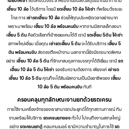
เฮี๊ยบให้เช่า
แบบครบวงจร สำหรับงานขนส่งวัสดุปริมาณมาก เรามี
เฮี๊ยบ 10 ล้อ
ไว้บริการ โดยมี
รถเฮี๊ยบ 10 ล้อ ให้เช่า
ที่พร้อมวิ่งระยะ
ไกล การ
เช่ารถเฮี๊ยบ 10 ล้อ
ช่วยให้คุณประหยัดเวลาอย่างมาก
เพราะมาพร้อม
เฮี๊ยบ 10 ล้อ พร้อมคนขับ
หากงานมีสเกลเล็กลงมา
เฮี๊ยบ 5 ตัน
คือตัวเลือกที่เข้าซอยแคบได้ดี เรามี
รถเฮี๊ยบ 5ตัน ให้เช่า
สภาพใหม่เอี่ยม เมื่อคุณ
เช่ารถเฮี๊ยบ 5 ตัน
จะได้รับบริการ
เฮี๊ยบ 5
ตัน พร้อมคนขับ
ส่งตรงถึงหน้างาน นอกจากนี้ยังมีรถขนาดพิเศษ
อย่าง
เฮี๊ยบ 10 ล้อ 5 ตัน
ที่รักษาสมดุลการบรรทุกได้ดีเยี่ยม เรามี
รถ
เฮี๊ยบ 10 ล้อ 5 ตัน ให้เช่า
รองรับความต้องการ เพียงแค่
เช่ารถ
เฮี๊ยบ 10 ล้อ 5 ตัน
คุณก็จะได้สัมผัสความเป็นมืออาชีพของ
เฮี๊ยบ
10 ล้อ 5 ตัน พร้อมคนขับ
ทันที
ครอบคลุมทุกลักษณะงานยกด้วยรถเครน
การใช้งานเครื่องจักรของเราสามารถประยุกต์ได้ทุกสถานการณ์ ทีม
งานพร้อมให้บริการ
รถเครนยกของ
ทั่วไป ไปจนถึงงานสเกลใหญ่
อย่าง
รถเครนยกตู้
คอนเทนเนอร์ เรามีความชำนาญในการใช้
รถ