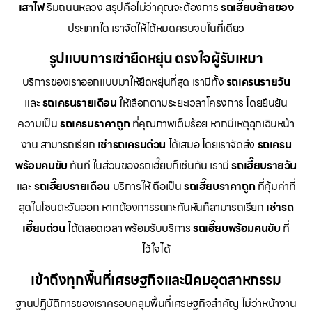
เสาไฟ
ริมถนนหลวง สรุปคือไม่ว่าคุณจะต้องการ
รถเฮี๊ยบย้ายของ
ประเภทใด เราจัดให้ได้หมดครบจบในที่เดียว
รูปแบบการเช่ายืดหยุ่น ตรงใจผู้รับเหมา
บริการของเราออกแบบมาให้ยืดหยุ่นที่สุด เรามีทั้ง
รถเครนรายวัน
และ
รถเครนรายเดือน
ให้เลือกตามระยะเวลาโครงการ โดยยืนยัน
ความเป็น
รถเครนราคาถูก
ที่คุณภาพเต็มร้อย หากมีเหตุฉุกเฉินหน้า
งาน สามารถเรียก
เช่ารถเครนด่วน
ได้เสมอ โดยเราจัดส่ง
รถเครน
พร้อมคนขับ
ทันที ในส่วนของรถเฮี๊ยบก็เช่นกัน เรามี
รถเฮี๊ยบรายวัน
และ
รถเฮี๊ยบรายเดือน
บริการให้ ถือเป็น
รถเฮี๊ยบราคาถูก
ที่คุ้มค่าที่
สุดในโซนตะวันออก หากต้องการรถกะทันหันก็สามารถเรียก
เช่ารถ
เฮี๊ยบด่วน
ได้ตลอดเวลา พร้อมรับบริการ
รถเฮี๊ยบพร้อมคนขับ
ที่
ไว้ใจได้
เข้าถึงทุกพื้นที่เศรษฐกิจและนิคมอุตสาหกรรม
ฐานปฏิบัติการของเราครอบคลุมพื้นที่เศรษฐกิจสำคัญ ไม่ว่าหน้างาน