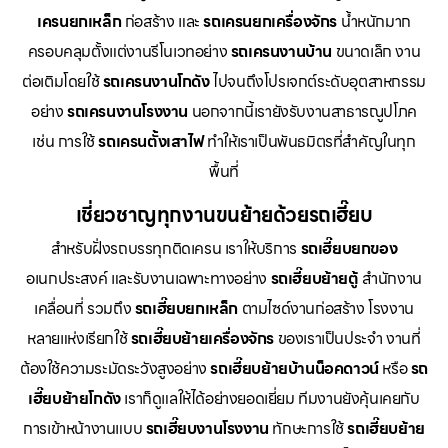
เครนยกเหล็ก
ก่อสร้าง และ
รถเครนยกเครื่องจักร
น้ำหนักมาก
ครอบคลุมตั้งแต่งานรีโนเวทอย่าง
รถเครนงานบ้าน
ขนาดเล็ก งาน
ต่อเติมโดยใช้
รถเครนงานโกดัง
ไปจนถึงโปรเจกต์ระดับอุตสาหกรรม
อย่าง
รถเครนงานโรงงาน
นอกจากนี้เรายังรับงานสาธารณูปโภค
เช่น การใช้
รถเครนตั้งเสาไฟ
ทำให้เราเป็นพันธมิตรที่สำคัญในทุก
พื้นที่
เชี่ยวชาญทุกงานขนย้ายด้วยรถเฮี๊ยบ
สำหรับฝั่งรถบรรทุกติดเครน เราให้บริการ
รถเฮี๊ยบยกของ
อเนกประสงค์ และรับงานเฉพาะทางอย่าง
รถเฮี๊ยบย้ายตู้
สำนักงาน
เคลื่อนที่ รวมถึง
รถเฮี๊ยบยกเหล็ก
ตามไซด์งานก่อสร้าง โรงงาน
หลายแห่งเรียกใช้
รถเฮี๊ยบย้ายเครื่องจักร
ของเราเป็นประจำ งานที่
ต้องใช้ความระมัดระวังสูงอย่าง
รถเฮี๊ยบย้ายบ้านน็อคดาวน์
หรือ
รถ
เฮี๊ยบย้ายโกดัง
เราก็ดูแลให้ได้อย่างยอดเยี่ยม ทีมงานยังคุ้นเคยกับ
การเข้าหน้างานแบบ
รถเฮี๊ยบงานโรงงาน
ทักษะการใช้
รถเฮี๊ยบย้าย