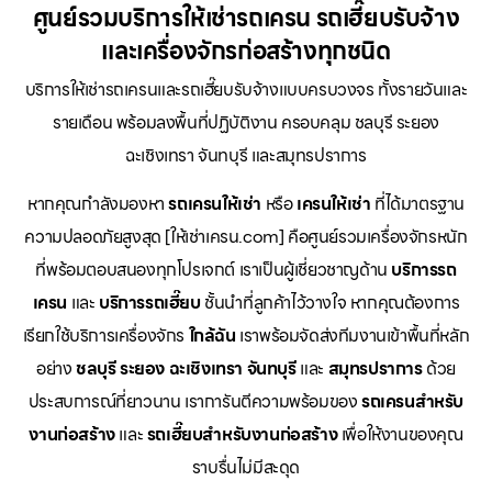
ศูนย์รวมบริการให้เช่ารถเครน รถเฮี๊ยบรับจ้าง
และเครื่องจักรก่อสร้างทุกชนิด
บริการให้เช่ารถเครนและรถเฮี๊ยบรับจ้างแบบครบวงจร ทั้งรายวันและ
รายเดือน พร้อมลงพื้นที่ปฏิบัติงาน ครอบคลุม ชลบุรี ระยอง
ฉะเชิงเทรา จันทบุรี และสมุทรปราการ
หากคุณกำลังมองหา
รถเครนให้เช่า
หรือ
เครนให้เช่า
ที่ได้มาตรฐาน
ความปลอดภัยสูงสุด [ให้เช่าเครน.com] คือศูนย์รวมเครื่องจักรหนัก
ที่พร้อมตอบสนองทุกโปรเจกต์ เราเป็นผู้เชี่ยวชาญด้าน
บริการรถ
เครน
และ
บริการรถเฮี๊ยบ
ชั้นนำที่ลูกค้าไว้วางใจ หากคุณต้องการ
เรียกใช้บริการเครื่องจักร
ใกล้ฉัน
เราพร้อมจัดส่งทีมงานเข้าพื้นที่หลัก
อย่าง
ชลบุรี ระยอง ฉะเชิงเทรา จันทบุรี
และ
สมุทรปราการ
ด้วย
ประสบการณ์ที่ยาวนาน เราการันตีความพร้อมของ
รถเครนสำหรับ
งานก่อสร้าง
และ
รถเฮี๊ยบสำหรับงานก่อสร้าง
เพื่อให้งานของคุณ
ราบรื่นไม่มีสะดุด