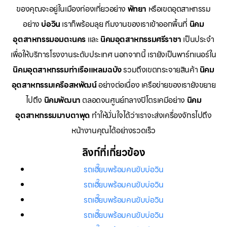
ของคุณจะอยู่ในเมืองท่องเที่ยวอย่าง
พัทยา
หรือเขตอุตสาหกรรม
อย่าง
บ่อวิน
เราก็พร้อมลุย ทีมงานของเราเข้าออกพื้นที่
นิคม
อุตสาหกรรมอมตะนคร
และ
นิคมอุตสาหกรรมศรีราชา
เป็นประจำ
เพื่อให้บริการโรงงานระดับประเทศ นอกจากนี้ เรายังเป็นพาร์ทเนอร์ใน
นิคมอุตสาหกรรมท่าเรือแหลมฉบัง
รวมถึงเขตกระจายสินค้า
นิคม
อุตสาหกรรมเครือสหพัฒน์
อย่างต่อเนื่อง เครือข่ายของเรายังขยาย
ไปถึง
นิคมพัฒนา
ตลอดจนศูนย์กลางปิโตรเคมีอย่าง
นิคม
อุตสาหกรรมมาบตาพุด
ทำให้มั่นใจได้ว่าเราจะส่งเครื่องจักรไปถึง
หน้างานคุณได้อย่างรวดเร็ว
ลิงก์ที่เกี่ยวข้อง
รถเฮี๊ยบพร้อมคนขับบ่อวิน
รถเฮี๊ยบพร้อมคนขับบ่อวิน
รถเฮี๊ยบพร้อมคนขับบ่อวิน
รถเฮี๊ยบพร้อมคนขับบ่อวิน