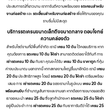
ประสบการณ์ที่ยาวนาน เราการันตีความพร้อมของ
รถเครนสำหรับ
งานก่อสร้าง
และ
รถเฮี๊ยบสำหรับงานก่อสร้าง
เพื่อให้งานของคุณ
ราบรื่นไม่มีสะดุด
บริการรถเครนขนาดเล็กถึงขนาดกลาง ตอบโจทย์
ความคล่องตัว
สำหรับไซต์งานที่มีพื้นที่จำกัด เรามี
เครน 10 ตัน
ไว้คอยบริการ หาก
คุณต้องการ
รถเครน 10 ตัน ให้เช่า
สามารถติดต่อเราได้ทันที การ
เช่ารถเครน 10 ตัน
กับเรา คุณจะได้รับ
เครน 10 ตัน ราคาถูก
ที่คุ้ม
ค่างบประมาณ นอกจากนี้ หากสเกลงานใหญ่ขึ้นมาอีกนิด เรามี
เครน
20 ตัน
ประสิทธิภาพสูง โดยมี
รถเครน 20 ตัน ให้เช่า
เตรียมพร้อม
เสมอ การ
เช่ารถเครน 20 ตัน
ของเรามาในรูปแบบ
เครน 20 ตัน
พร้อมคนขับ
ที่ชำนาญเส้นทางและงานยก หากต้องการขนาดยอดฮิต
เราขอแนะนำ
เครน 25 ตัน
ซึ่งลูกค้ามักจะหา
รถเครน 25 ตัน ให้เช่า
อยู่เป็นประจำ การ
เช่ารถเครน 25 ตัน
กับเราการันตีว่าได้
เครน 25