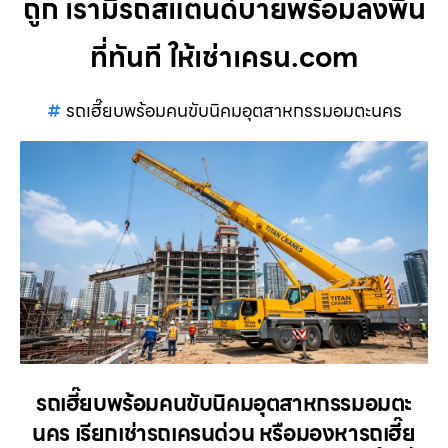
ถูก เรามีรถสแตนด์บายพร้อมลงพื้น
ที่ทันที ให้เช่าเครน.com
รถเฮี๊ยบพร้อมคนขับนิคมอุตสาหกรรมอมตะนคร
รถเฮี๊ยบพร้อมคนขับนิคมอุตสาหกรรมอมตะ
นคร เรียกเช่ารถเครนด่วน หรือมองหารถเฮี๊ย