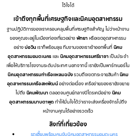
ไว้ใจได้
เข้าถึงทุกพื้นที่เศรษฐกิจและนิคมอุตสาหกรรม
ฐานปฏิบัติการของเราครอบคลุมพื้นที่เศรษฐกิจสำคัญ ไม่ว่าหน้างาน
ของคุณจะอยู่ในเมืองท่องเที่ยวอย่าง
พัทยา
หรือเขตอุตสาหกรรม
อย่าง
บ่อวิน
เราก็พร้อมลุย ทีมงานของเราเข้าออกพื้นที่
นิคม
อุตสาหกรรมอมตะนคร
และ
นิคมอุตสาหกรรมศรีราชา
เป็นประจำ
เพื่อให้บริการโรงงานระดับประเทศ นอกจากนี้ เรายังเป็นพาร์ทเนอร์ใน
นิคมอุตสาหกรรมท่าเรือแหลมฉบัง
รวมถึงเขตกระจายสินค้า
นิคม
อุตสาหกรรมเครือสหพัฒน์
อย่างต่อเนื่อง เครือข่ายของเรายังขยาย
ไปถึง
นิคมพัฒนา
ตลอดจนศูนย์กลางปิโตรเคมีอย่าง
นิคม
อุตสาหกรรมมาบตาพุด
ทำให้มั่นใจได้ว่าเราจะส่งเครื่องจักรไปถึง
หน้างานคุณได้อย่างรวดเร็ว
ลิงก์ที่เกี่ยวข้อง
รถเฮี๊ยบพร้อมคนขับนิคมอุตสาหกรรมอมตะนคร