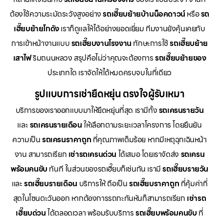
ต้องใช้ความระมัดระวังสูงอย่าง
รถเฮี๊ยบย้ายบ้านน็อคดาวน์
หรือ
รถ
เฮี๊ยบย้ายโกดัง
เราก็ดูแลให้ได้อย่างยอดเยี่ยม ทีมงานยังคุ้นเคยกับ
การเข้าหน้างานแบบ
รถเฮี๊ยบงานโรงงาน
ทักษะการใช้
รถเฮี๊ยบย้าย
เสาไฟ
ริมถนนหลวง สรุปคือไม่ว่าคุณจะต้องการ
รถเฮี๊ยบย้ายของ
ประเภทใด เราจัดให้ได้หมดครบจบในที่เดียว
รูปแบบการเช่ายืดหยุ่น ตรงใจผู้รับเหมา
บริการของเราออกแบบมาให้ยืดหยุ่นที่สุด เรามีทั้ง
รถเครนรายวัน
และ
รถเครนรายเดือน
ให้เลือกตามระยะเวลาโครงการ โดยยืนยัน
ความเป็น
รถเครนราคาถูก
ที่คุณภาพเต็มร้อย หากมีเหตุฉุกเฉินหน้า
งาน สามารถเรียก
เช่ารถเครนด่วน
ได้เสมอ โดยเราจัดส่ง
รถเครน
พร้อมคนขับ
ทันที ในส่วนของรถเฮี๊ยบก็เช่นกัน เรามี
รถเฮี๊ยบรายวัน
และ
รถเฮี๊ยบรายเดือน
บริการให้ ถือเป็น
รถเฮี๊ยบราคาถูก
ที่คุ้มค่าที่
สุดในโซนตะวันออก หากต้องการรถกะทันหันก็สามารถเรียก
เช่ารถ
เฮี๊ยบด่วน
ได้ตลอดเวลา พร้อมรับบริการ
รถเฮี๊ยบพร้อมคนขับ
ที่