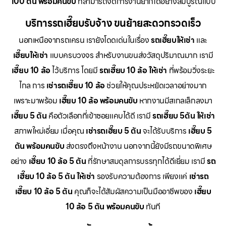
100 ตัน พร้อมคนขับ
ที่สามารถจัดการงานยากได้อย่างสมบูรณ์แบบ
บริการรถเฮี๊ยบรับจ้าง ขนย้ายสะดวกรวดเร็ว
นอกเหนือจากรถเครน เรายังโดดเด่นในเรื่อง
รถเฮี๊ยบให้เช่า
และ
เฮี๊ยบให้เช่า
แบบครบวงจร สำหรับงานขนส่งวัสดุปริมาณมาก เรามี
เฮี๊ยบ 10 ล้อ
ไว้บริการ โดยมี
รถเฮี๊ยบ 10 ล้อ ให้เช่า
ที่พร้อมวิ่งระยะ
ไกล การ
เช่ารถเฮี๊ยบ 10 ล้อ
ช่วยให้คุณประหยัดเวลาอย่างมาก
เพราะมาพร้อม
เฮี๊ยบ 10 ล้อ พร้อมคนขับ
หากงานมีสเกลเล็กลงมา
เฮี๊ยบ 5 ตัน
คือตัวเลือกที่เข้าซอยแคบได้ดี เรามี
รถเฮี๊ยบ 5ตัน ให้เช่า
สภาพใหม่เอี่ยม เมื่อคุณ
เช่ารถเฮี๊ยบ 5 ตัน
จะได้รับบริการ
เฮี๊ยบ 5
ตัน พร้อมคนขับ
ส่งตรงถึงหน้างาน นอกจากนี้ยังมีรถขนาดพิเศษ
อย่าง
เฮี๊ยบ 10 ล้อ 5 ตัน
ที่รักษาสมดุลการบรรทุกได้ดีเยี่ยม เรามี
รถ
เฮี๊ยบ 10 ล้อ 5 ตัน ให้เช่า
รองรับความต้องการ เพียงแค่
เช่ารถ
เฮี๊ยบ 10 ล้อ 5 ตัน
คุณก็จะได้สัมผัสความเป็นมืออาชีพของ
เฮี๊ยบ
10 ล้อ 5 ตัน พร้อมคนขับ
ทันที