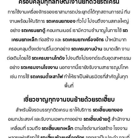
ครอบคลุมทุกลักษณะงานยกด้วยรถเครน
การใช้งานเครื่องจักรของเราสามารถประยุกต์ได้ทุกสถานการณ์ ทีม
งานพร้อมให้บริการ
รถเครนยกของ
ทั่วไป ไปจนถึงงานสเกลใหญ่
อย่าง
รถเครนยกตู้
คอนเทนเนอร์ เรามีความชำนาญในการใช้
รถ
เครนยกเหล็ก
ก่อสร้าง และ
รถเครนยกเครื่องจักร
น้ำหนักมาก
ครอบคลุมตั้งแต่งานรีโนเวทอย่าง
รถเครนงานบ้าน
ขนาดเล็ก งาน
ต่อเติมโดยใช้
รถเครนงานโกดัง
ไปจนถึงโปรเจกต์ระดับอุตสาหกรรม
อย่าง
รถเครนงานโรงงาน
นอกจากนี้เรายังรับงานสาธารณูปโภค
เช่น การใช้
รถเครนตั้งเสาไฟ
ทำให้เราเป็นพันธมิตรที่สำคัญในทุก
พื้นที่
เชี่ยวชาญทุกงานขนย้ายด้วยรถเฮี๊ยบ
สำหรับฝั่งรถบรรทุกติดเครน เราให้บริการ
รถเฮี๊ยบยกของ
อเนกประสงค์ และรับงานเฉพาะทางอย่าง
รถเฮี๊ยบย้ายตู้
สำนักงาน
เคลื่อนที่ รวมถึง
รถเฮี๊ยบยกเหล็ก
ตามไซด์งานก่อสร้าง โรงงาน
หลายแห่งเรียกใช้
รถเฮี๊ยบย้ายเครื่องจักร
ของเราเป็นประจำ งานที่