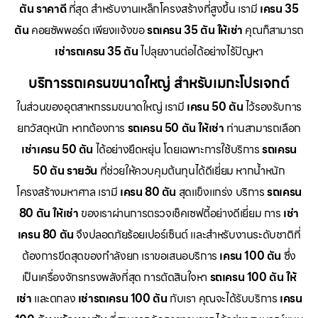
ตัน ราคาดี
ที่สุด สำหรับงานเหล็กโครงสร้างที่สูงขึ้น เรามี
เครน 35
ตัน
คอยซัพพอร์ต เพียงแจ้งขอ
รถเครน 35 ตัน ให้เช่า
คุณก็สามารถ
เช่ารถเครน 35 ตัน
ไปลุยงานต่อได้อย่างไร้ปัญหา
บริการรถเครนขนาดใหญ่ สำหรับเมกะโปรเจกต์
ในส่วนของอุตสาหกรรมขนาดใหญ่ เรามี
เครน 50 ตัน
ไว้รองรับการ
ยกวัสดุหนัก หากต้องการ
รถเครน 50 ตัน ให้เช่า
ท่านสามารถเลือก
เช่าเครน 50 ตัน
ได้อย่างยืดหยุ่น โดยเฉพาะการใช้บริการ
รถเครน
50 ตัน รายวัน
ที่ช่วยให้ควบคุมต้นทุนได้ดีเยี่ยม หากน้ำหนัก
โครงสร้างมหาศาล เรามี
เครน 80 ตัน
สุดแข็งแกร่ง บริการ
รถเครน
80 ตัน ให้เช่า
ของเราผ่านการตรวจเช็คเซฟตี้อย่างดีเยี่ยม การ
เช่า
เครน 80 ตัน
จึงปลอดภัยร้อยเปอร์เซ็นต์ และสำหรับงานระดับชาติที่
ต้องการขีดสุดของกำลังยก เราขอเสนอบริการ
เครน 100 ตัน
ซึ่ง
เป็นเครื่องจักรทรงพลังที่สุด การตัดสินใจหา
รถเครน 100 ตัน ให้
เช่า
และตกลง
เช่ารถเครน 100 ตัน
กับเรา คุณจะได้รับบริการ
เครน