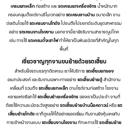
เครนยกเหล็ก
ก่อสร้าง และ
รถเครนยกเครื่องจักร
น้ำหนักมาก
ครอบคลุมตั้งแต่งานรีโนเวทอย่าง
รถเครนงานบ้าน
ขนาดเล็ก งาน
ต่อเติมโดยใช้
รถเครนงานโกดัง
ไปจนถึงโปรเจกต์ระดับอุตสาหกรรม
อย่าง
รถเครนงานโรงงาน
นอกจากนี้เรายังรับงานสาธารณูปโภค
เช่น การใช้
รถเครนตั้งเสาไฟ
ทำให้เราเป็นพันธมิตรที่สำคัญในทุก
พื้นที่
เชี่ยวชาญทุกงานขนย้ายด้วยรถเฮี๊ยบ
สำหรับฝั่งรถบรรทุกติดเครน เราให้บริการ
รถเฮี๊ยบยกของ
อเนกประสงค์ และรับงานเฉพาะทางอย่าง
รถเฮี๊ยบย้ายตู้
สำนักงาน
เคลื่อนที่ รวมถึง
รถเฮี๊ยบยกเหล็ก
ตามไซด์งานก่อสร้าง โรงงาน
หลายแห่งเรียกใช้
รถเฮี๊ยบย้ายเครื่องจักร
ของเราเป็นประจำ งานที่
ต้องใช้ความระมัดระวังสูงอย่าง
รถเฮี๊ยบย้ายบ้านน็อคดาวน์
หรือ
รถ
เฮี๊ยบย้ายโกดัง
เราก็ดูแลให้ได้อย่างยอดเยี่ยม ทีมงานยังคุ้นเคยกับ
การเข้าหน้างานแบบ
รถเฮี๊ยบงานโรงงาน
ทักษะการใช้
รถเฮี๊ยบย้าย