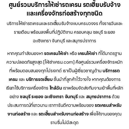
ศูนย์รวมบริการให้เช่ารถเครน รถเฮี๊ยบรับจ้าง
และเครื่องจักรก่อสร้างทุกชนิด
บริการให้เช่ารถเครนและรถเฮี๊ยบรับจ้างแบบครบวงจร ทั้งรายวันและ
รายเดือน พร้อมลงพื้นที่ปฏิบัติงาน ครอบคลุม ชลบุรี ระยอง
ฉะเชิงเทรา จันทบุรี และสมุทรปราการ
หากคุณกำลังมองหา
รถเครนให้เช่า
หรือ
เครนให้เช่า
ที่ได้มาตรฐาน
ความปลอดภัยสูงสุด [ให้เช่าเครน.com] คือศูนย์รวมเครื่องจักรหนัก
ที่พร้อมตอบสนองทุกโปรเจกต์ เราเป็นผู้เชี่ยวชาญด้าน
บริการรถ
เครน
และ
บริการรถเฮี๊ยบ
ชั้นนำที่ลูกค้าไว้วางใจ หากคุณต้องการ
เรียกใช้บริการเครื่องจักร
ใกล้ฉัน
เราพร้อมจัดส่งทีมงานเข้าพื้นที่หลัก
อย่าง
ชลบุรี ระยอง ฉะเชิงเทรา จันทบุรี
และ
สมุทรปราการ
ด้วย
ประสบการณ์ที่ยาวนาน เราการันตีความพร้อมของ
รถเครนสำหรับ
งานก่อสร้าง
และ
รถเฮี๊ยบสำหรับงานก่อสร้าง
เพื่อให้งานของคุณ
ราบรื่นไม่มีสะดุด