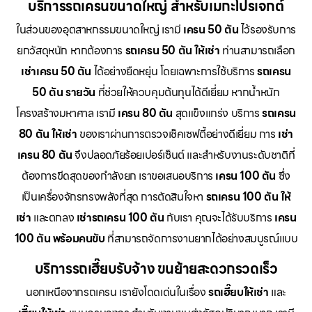
บริการรถเครนขนาดใหญ่ สำหรับเมกะโปรเจกต์
ในส่วนของอุตสาหกรรมขนาดใหญ่ เรามี
เครน 50 ตัน
ไว้รองรับการ
ยกวัสดุหนัก หากต้องการ
รถเครน 50 ตัน ให้เช่า
ท่านสามารถเลือก
เช่าเครน 50 ตัน
ได้อย่างยืดหยุ่น โดยเฉพาะการใช้บริการ
รถเครน
50 ตัน รายวัน
ที่ช่วยให้ควบคุมต้นทุนได้ดีเยี่ยม หากน้ำหนัก
โครงสร้างมหาศาล เรามี
เครน 80 ตัน
สุดแข็งแกร่ง บริการ
รถเครน
80 ตัน ให้เช่า
ของเราผ่านการตรวจเช็คเซฟตี้อย่างดีเยี่ยม การ
เช่า
เครน 80 ตัน
จึงปลอดภัยร้อยเปอร์เซ็นต์ และสำหรับงานระดับชาติที่
ต้องการขีดสุดของกำลังยก เราขอเสนอบริการ
เครน 100 ตัน
ซึ่ง
เป็นเครื่องจักรทรงพลังที่สุด การตัดสินใจหา
รถเครน 100 ตัน ให้
เช่า
และตกลง
เช่ารถเครน 100 ตัน
กับเรา คุณจะได้รับบริการ
เครน
100 ตัน พร้อมคนขับ
ที่สามารถจัดการงานยากได้อย่างสมบูรณ์แบบ
บริการรถเฮี๊ยบรับจ้าง ขนย้ายสะดวกรวดเร็ว
นอกเหนือจากรถเครน เรายังโดดเด่นในเรื่อง
รถเฮี๊ยบให้เช่า
และ