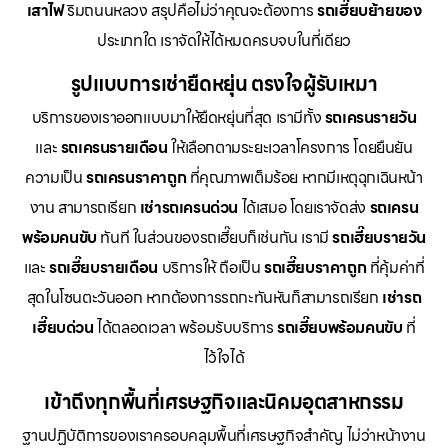
เสาไฟ
ริมถนนหลวง สรุปคือไม่ว่าคุณจะต้องการ
รถเฮี๊ยบย้ายของ
ประเภทใด เราจัดให้ได้หมดครบจบในที่เดียว
รูปแบบการเช่ายืดหยุ่น ตรงใจผู้รับเหมา
บริการของเราออกแบบมาให้ยืดหยุ่นที่สุด เรามีทั้ง
รถเครนรายวัน
และ
รถเครนรายเดือน
ให้เลือกตามระยะเวลาโครงการ โดยยืนยัน
ความเป็น
รถเครนราคาถูก
ที่คุณภาพเต็มร้อย หากมีเหตุฉุกเฉินหน้า
งาน สามารถเรียก
เช่ารถเครนด่วน
ได้เสมอ โดยเราจัดส่ง
รถเครน
พร้อมคนขับ
ทันที ในส่วนของรถเฮี๊ยบก็เช่นกัน เรามี
รถเฮี๊ยบรายวัน
และ
รถเฮี๊ยบรายเดือน
บริการให้ ถือเป็น
รถเฮี๊ยบราคาถูก
ที่คุ้มค่าที่
สุดในโซนตะวันออก หากต้องการรถกะทันหันก็สามารถเรียก
เช่ารถ
เฮี๊ยบด่วน
ได้ตลอดเวลา พร้อมรับบริการ
รถเฮี๊ยบพร้อมคนขับ
ที่
ไว้ใจได้
เข้าถึงทุกพื้นที่เศรษฐกิจและนิคมอุตสาหกรรม
ฐานปฏิบัติการของเราครอบคลุมพื้นที่เศรษฐกิจสำคัญ ไม่ว่าหน้างาน