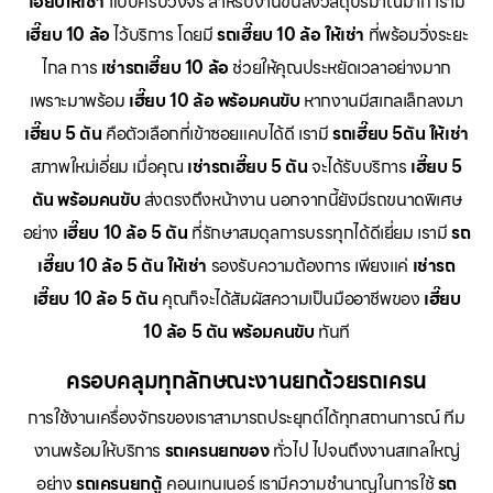
เฮี๊ยบให้เช่า
แบบครบวงจร สำหรับงานขนส่งวัสดุปริมาณมาก เรามี
เฮี๊ยบ 10 ล้อ
ไว้บริการ โดยมี
รถเฮี๊ยบ 10 ล้อ ให้เช่า
ที่พร้อมวิ่งระยะ
ไกล การ
เช่ารถเฮี๊ยบ 10 ล้อ
ช่วยให้คุณประหยัดเวลาอย่างมาก
เพราะมาพร้อม
เฮี๊ยบ 10 ล้อ พร้อมคนขับ
หากงานมีสเกลเล็กลงมา
เฮี๊ยบ 5 ตัน
คือตัวเลือกที่เข้าซอยแคบได้ดี เรามี
รถเฮี๊ยบ 5ตัน ให้เช่า
สภาพใหม่เอี่ยม เมื่อคุณ
เช่ารถเฮี๊ยบ 5 ตัน
จะได้รับบริการ
เฮี๊ยบ 5
ตัน พร้อมคนขับ
ส่งตรงถึงหน้างาน นอกจากนี้ยังมีรถขนาดพิเศษ
อย่าง
เฮี๊ยบ 10 ล้อ 5 ตัน
ที่รักษาสมดุลการบรรทุกได้ดีเยี่ยม เรามี
รถ
เฮี๊ยบ 10 ล้อ 5 ตัน ให้เช่า
รองรับความต้องการ เพียงแค่
เช่ารถ
เฮี๊ยบ 10 ล้อ 5 ตัน
คุณก็จะได้สัมผัสความเป็นมืออาชีพของ
เฮี๊ยบ
10 ล้อ 5 ตัน พร้อมคนขับ
ทันที
ครอบคลุมทุกลักษณะงานยกด้วยรถเครน
การใช้งานเครื่องจักรของเราสามารถประยุกต์ได้ทุกสถานการณ์ ทีม
งานพร้อมให้บริการ
รถเครนยกของ
ทั่วไป ไปจนถึงงานสเกลใหญ่
อย่าง
รถเครนยกตู้
คอนเทนเนอร์ เรามีความชำนาญในการใช้
รถ