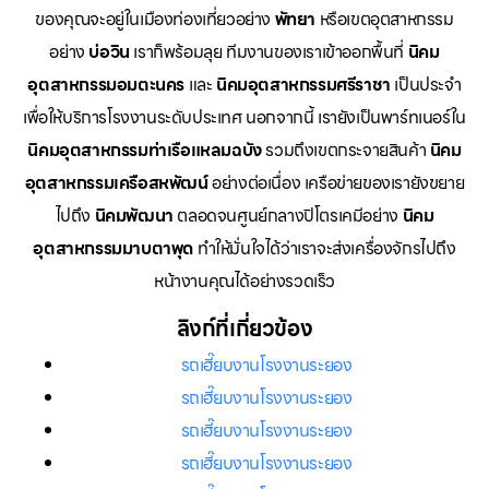
ของคุณจะอยู่ในเมืองท่องเที่ยวอย่าง
พัทยา
หรือเขตอุตสาหกรรม
อย่าง
บ่อวิน
เราก็พร้อมลุย ทีมงานของเราเข้าออกพื้นที่
นิคม
อุตสาหกรรมอมตะนคร
และ
นิคมอุตสาหกรรมศรีราชา
เป็นประจำ
เพื่อให้บริการโรงงานระดับประเทศ นอกจากนี้ เรายังเป็นพาร์ทเนอร์ใน
นิคมอุตสาหกรรมท่าเรือแหลมฉบัง
รวมถึงเขตกระจายสินค้า
นิคม
อุตสาหกรรมเครือสหพัฒน์
อย่างต่อเนื่อง เครือข่ายของเรายังขยาย
ไปถึง
นิคมพัฒนา
ตลอดจนศูนย์กลางปิโตรเคมีอย่าง
นิคม
อุตสาหกรรมมาบตาพุด
ทำให้มั่นใจได้ว่าเราจะส่งเครื่องจักรไปถึง
หน้างานคุณได้อย่างรวดเร็ว
ลิงก์ที่เกี่ยวข้อง
รถเฮี๊ยบงานโรงงานระยอง
รถเฮี๊ยบงานโรงงานระยอง
รถเฮี๊ยบงานโรงงานระยอง
รถเฮี๊ยบงานโรงงานระยอง