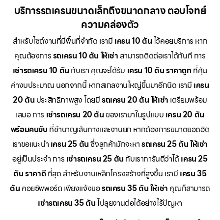
บริการรถเครนขนาดเล็กถึงขนาดกลาง ตอบโจทย์
ความคล่องตัว
สำหรับไซต์งานที่มีพื้นที่จำกัด เรามี
เครน 10 ตัน
ไว้คอยบริการ หาก
คุณต้องการ
รถเครน 10 ตัน ให้เช่า
สามารถติดต่อเราได้ทันที การ
เช่ารถเครน 10 ตัน
กับเรา คุณจะได้รับ
เครน 10 ตัน ราคาถูก
ที่คุ้ม
ค่างบประมาณ นอกจากนี้ หากสเกลงานใหญ่ขึ้นมาอีกนิด เรามี
เครน
20 ตัน
ประสิทธิภาพสูง โดยมี
รถเครน 20 ตัน ให้เช่า
เตรียมพร้อม
เสมอ การ
เช่ารถเครน 20 ตัน
ของเรามาในรูปแบบ
เครน 20 ตัน
พร้อมคนขับ
ที่ชำนาญเส้นทางและงานยก หากต้องการขนาดยอดฮิต
เราขอแนะนำ
เครน 25 ตัน
ซึ่งลูกค้ามักจะหา
รถเครน 25 ตัน ให้เช่า
อยู่เป็นประจำ การ
เช่ารถเครน 25 ตัน
กับเราการันตีว่าได้
เครน 25
ตัน ราคาดี
ที่สุด สำหรับงานเหล็กโครงสร้างที่สูงขึ้น เรามี
เครน 35
ตัน
คอยซัพพอร์ต เพียงแจ้งขอ
รถเครน 35 ตัน ให้เช่า
คุณก็สามารถ
เช่ารถเครน 35 ตัน
ไปลุยงานต่อได้อย่างไร้ปัญหา