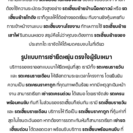
ต้องใช้ความระมัดระวังสูงอย่าง
รถเฮี๊ยบย้ายบ้านน็อคดาวน์
หรือ
รถ
เฮี๊ยบย้ายโกดัง
เราก็ดูแลให้ได้อย่างยอดเยี่ยม ทีมงานยังคุ้นเคยกับ
การเข้าหน้างานแบบ
รถเฮี๊ยบงานโรงงาน
ทักษะการใช้
รถเฮี๊ยบย้าย
เสาไฟ
ริมถนนหลวง สรุปคือไม่ว่าคุณจะต้องการ
รถเฮี๊ยบย้ายของ
ประเภทใด เราจัดให้ได้หมดครบจบในที่เดียว
รูปแบบการเช่ายืดหยุ่น ตรงใจผู้รับเหมา
บริการของเราออกแบบมาให้ยืดหยุ่นที่สุด เรามีทั้ง
รถเครนรายวัน
และ
รถเครนรายเดือน
ให้เลือกตามระยะเวลาโครงการ โดยยืนยัน
ความเป็น
รถเครนราคาถูก
ที่คุณภาพเต็มร้อย หากมีเหตุฉุกเฉินหน้า
งาน สามารถเรียก
เช่ารถเครนด่วน
ได้เสมอ โดยเราจัดส่ง
รถเครน
พร้อมคนขับ
ทันที ในส่วนของรถเฮี๊ยบก็เช่นกัน เรามี
รถเฮี๊ยบรายวัน
และ
รถเฮี๊ยบรายเดือน
บริการให้ ถือเป็น
รถเฮี๊ยบราคาถูก
ที่คุ้มค่าที่
สุดในโซนตะวันออก หากต้องการรถกะทันหันก็สามารถเรียก
เช่ารถ
เฮี๊ยบด่วน
ได้ตลอดเวลา พร้อมรับบริการ
รถเฮี๊ยบพร้อมคนขับ
ที่