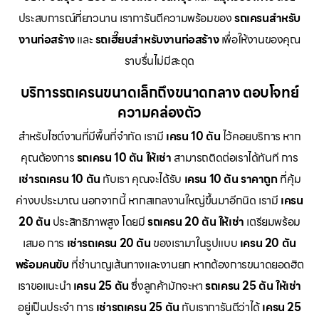
ประสบการณ์ที่ยาวนาน เราการันตีความพร้อมของ
รถเครนสำหรับ
งานก่อสร้าง
และ
รถเฮี๊ยบสำหรับงานก่อสร้าง
เพื่อให้งานของคุณ
ราบรื่นไม่มีสะดุด
บริการรถเครนขนาดเล็กถึงขนาดกลาง ตอบโจทย์
ความคล่องตัว
สำหรับไซต์งานที่มีพื้นที่จำกัด เรามี
เครน 10 ตัน
ไว้คอยบริการ หาก
คุณต้องการ
รถเครน 10 ตัน ให้เช่า
สามารถติดต่อเราได้ทันที การ
เช่ารถเครน 10 ตัน
กับเรา คุณจะได้รับ
เครน 10 ตัน ราคาถูก
ที่คุ้ม
ค่างบประมาณ นอกจากนี้ หากสเกลงานใหญ่ขึ้นมาอีกนิด เรามี
เครน
20 ตัน
ประสิทธิภาพสูง โดยมี
รถเครน 20 ตัน ให้เช่า
เตรียมพร้อม
เสมอ การ
เช่ารถเครน 20 ตัน
ของเรามาในรูปแบบ
เครน 20 ตัน
พร้อมคนขับ
ที่ชำนาญเส้นทางและงานยก หากต้องการขนาดยอดฮิต
เราขอแนะนำ
เครน 25 ตัน
ซึ่งลูกค้ามักจะหา
รถเครน 25 ตัน ให้เช่า
อยู่เป็นประจำ การ
เช่ารถเครน 25 ตัน
กับเราการันตีว่าได้
เครน 25