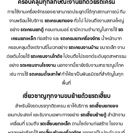
ครอบคลุมทุกลักษณะงานยกด้วยรถเครน
การใช้งานเครื่องจักรของเราสามารถประยุกต์ได้ทุกสถานการณ์ ทีม
งานพร้อมให้บริการ
รถเครนยกของ
ทั่วไป ไปจนถึงงานสเกลใหญ่
อย่าง
รถเครนยกตู้
คอนเทนเนอร์ เรามีความชำนาญในการใช้
รถ
เครนยกเหล็ก
ก่อสร้าง และ
รถเครนยกเครื่องจักร
น้ำหนักมาก
ครอบคลุมตั้งแต่งานรีโนเวทอย่าง
รถเครนงานบ้าน
ขนาดเล็ก งาน
ต่อเติมโดยใช้
รถเครนงานโกดัง
ไปจนถึงโปรเจกต์ระดับอุตสาหกรรม
อย่าง
รถเครนงานโรงงาน
นอกจากนี้เรายังรับงานสาธารณูปโภค
เช่น การใช้
รถเครนตั้งเสาไฟ
ทำให้เราเป็นพันธมิตรที่สำคัญในทุก
พื้นที่
เชี่ยวชาญทุกงานขนย้ายด้วยรถเฮี๊ยบ
สำหรับฝั่งรถบรรทุกติดเครน เราให้บริการ
รถเฮี๊ยบยกของ
อเนกประสงค์ และรับงานเฉพาะทางอย่าง
รถเฮี๊ยบย้ายตู้
สำนักงาน
เคลื่อนที่ รวมถึง
รถเฮี๊ยบยกเหล็ก
ตามไซด์งานก่อสร้าง โรงงาน
หลายแห่งเรียกใช้
รถเฮี๊ยบย้ายเครื่องจักร
ของเราเป็นประจำ งานที่