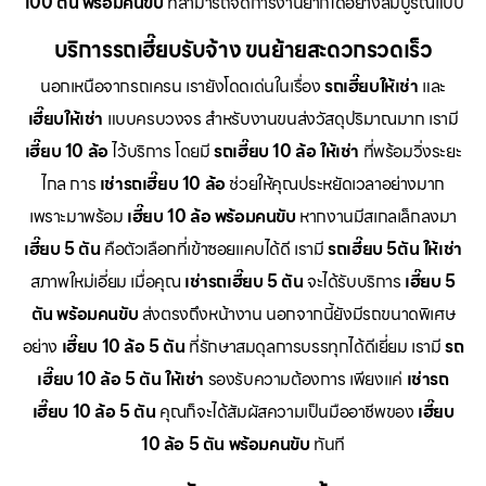
100 ตัน พร้อมคนขับ
ที่สามารถจัดการงานยากได้อย่างสมบูรณ์แบบ
บริการรถเฮี๊ยบรับจ้าง ขนย้ายสะดวกรวดเร็ว
นอกเหนือจากรถเครน เรายังโดดเด่นในเรื่อง
รถเฮี๊ยบให้เช่า
และ
เฮี๊ยบให้เช่า
แบบครบวงจร สำหรับงานขนส่งวัสดุปริมาณมาก เรามี
เฮี๊ยบ 10 ล้อ
ไว้บริการ โดยมี
รถเฮี๊ยบ 10 ล้อ ให้เช่า
ที่พร้อมวิ่งระยะ
ไกล การ
เช่ารถเฮี๊ยบ 10 ล้อ
ช่วยให้คุณประหยัดเวลาอย่างมาก
เพราะมาพร้อม
เฮี๊ยบ 10 ล้อ พร้อมคนขับ
หากงานมีสเกลเล็กลงมา
เฮี๊ยบ 5 ตัน
คือตัวเลือกที่เข้าซอยแคบได้ดี เรามี
รถเฮี๊ยบ 5ตัน ให้เช่า
สภาพใหม่เอี่ยม เมื่อคุณ
เช่ารถเฮี๊ยบ 5 ตัน
จะได้รับบริการ
เฮี๊ยบ 5
ตัน พร้อมคนขับ
ส่งตรงถึงหน้างาน นอกจากนี้ยังมีรถขนาดพิเศษ
อย่าง
เฮี๊ยบ 10 ล้อ 5 ตัน
ที่รักษาสมดุลการบรรทุกได้ดีเยี่ยม เรามี
รถ
เฮี๊ยบ 10 ล้อ 5 ตัน ให้เช่า
รองรับความต้องการ เพียงแค่
เช่ารถ
เฮี๊ยบ 10 ล้อ 5 ตัน
คุณก็จะได้สัมผัสความเป็นมืออาชีพของ
เฮี๊ยบ
10 ล้อ 5 ตัน พร้อมคนขับ
ทันที