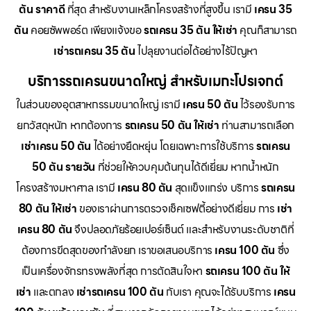
ตัน ราคาดี
ที่สุด สำหรับงานเหล็กโครงสร้างที่สูงขึ้น เรามี
เครน 35
ตัน
คอยซัพพอร์ต เพียงแจ้งขอ
รถเครน 35 ตัน ให้เช่า
คุณก็สามารถ
เช่ารถเครน 35 ตัน
ไปลุยงานต่อได้อย่างไร้ปัญหา
บริการรถเครนขนาดใหญ่ สำหรับเมกะโปรเจกต์
ในส่วนของอุตสาหกรรมขนาดใหญ่ เรามี
เครน 50 ตัน
ไว้รองรับการ
ยกวัสดุหนัก หากต้องการ
รถเครน 50 ตัน ให้เช่า
ท่านสามารถเลือก
เช่าเครน 50 ตัน
ได้อย่างยืดหยุ่น โดยเฉพาะการใช้บริการ
รถเครน
50 ตัน รายวัน
ที่ช่วยให้ควบคุมต้นทุนได้ดีเยี่ยม หากน้ำหนัก
โครงสร้างมหาศาล เรามี
เครน 80 ตัน
สุดแข็งแกร่ง บริการ
รถเครน
80 ตัน ให้เช่า
ของเราผ่านการตรวจเช็คเซฟตี้อย่างดีเยี่ยม การ
เช่า
เครน 80 ตัน
จึงปลอดภัยร้อยเปอร์เซ็นต์ และสำหรับงานระดับชาติที่
ต้องการขีดสุดของกำลังยก เราขอเสนอบริการ
เครน 100 ตัน
ซึ่ง
เป็นเครื่องจักรทรงพลังที่สุด การตัดสินใจหา
รถเครน 100 ตัน ให้
เช่า
และตกลง
เช่ารถเครน 100 ตัน
กับเรา คุณจะได้รับบริการ
เครน