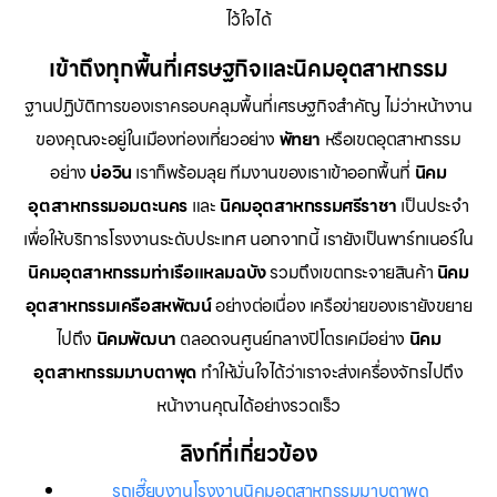
ไว้ใจได้
เข้าถึงทุกพื้นที่เศรษฐกิจและนิคมอุตสาหกรรม
ฐานปฏิบัติการของเราครอบคลุมพื้นที่เศรษฐกิจสำคัญ ไม่ว่าหน้างาน
ของคุณจะอยู่ในเมืองท่องเที่ยวอย่าง
พัทยา
หรือเขตอุตสาหกรรม
อย่าง
บ่อวิน
เราก็พร้อมลุย ทีมงานของเราเข้าออกพื้นที่
นิคม
อุตสาหกรรมอมตะนคร
และ
นิคมอุตสาหกรรมศรีราชา
เป็นประจำ
เพื่อให้บริการโรงงานระดับประเทศ นอกจากนี้ เรายังเป็นพาร์ทเนอร์ใน
นิคมอุตสาหกรรมท่าเรือแหลมฉบัง
รวมถึงเขตกระจายสินค้า
นิคม
อุตสาหกรรมเครือสหพัฒน์
อย่างต่อเนื่อง เครือข่ายของเรายังขยาย
ไปถึง
นิคมพัฒนา
ตลอดจนศูนย์กลางปิโตรเคมีอย่าง
นิคม
อุตสาหกรรมมาบตาพุด
ทำให้มั่นใจได้ว่าเราจะส่งเครื่องจักรไปถึง
หน้างานคุณได้อย่างรวดเร็ว
ลิงก์ที่เกี่ยวข้อง
รถเฮี๊ยบงานโรงงานนิคมอุตสาหกรรมมาบตาพุด