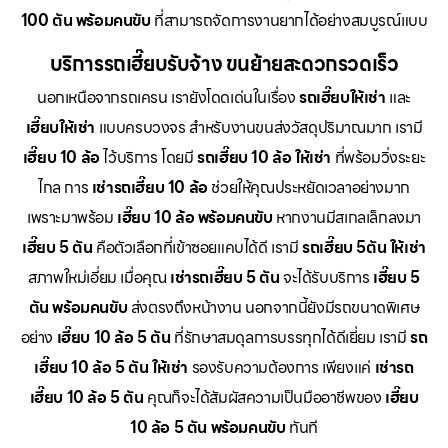
100 ตัน พร้อมคนขับ
ที่สามารถจัดการงานยากได้อย่างสมบูรณ์แบบ
บริการรถเฮี๊ยบรับจ้าง ขนย้ายสะดวกรวดเร็ว
นอกเหนือจากรถเครน เรายังโดดเด่นในเรื่อง
รถเฮี๊ยบให้เช่า
และ
เฮี๊ยบให้เช่า
แบบครบวงจร สำหรับงานขนส่งวัสดุปริมาณมาก เรามี
เฮี๊ยบ 10 ล้อ
ไว้บริการ โดยมี
รถเฮี๊ยบ 10 ล้อ ให้เช่า
ที่พร้อมวิ่งระยะ
ไกล การ
เช่ารถเฮี๊ยบ 10 ล้อ
ช่วยให้คุณประหยัดเวลาอย่างมาก
เพราะมาพร้อม
เฮี๊ยบ 10 ล้อ พร้อมคนขับ
หากงานมีสเกลเล็กลงมา
เฮี๊ยบ 5 ตัน
คือตัวเลือกที่เข้าซอยแคบได้ดี เรามี
รถเฮี๊ยบ 5ตัน ให้เช่า
สภาพใหม่เอี่ยม เมื่อคุณ
เช่ารถเฮี๊ยบ 5 ตัน
จะได้รับบริการ
เฮี๊ยบ 5
ตัน พร้อมคนขับ
ส่งตรงถึงหน้างาน นอกจากนี้ยังมีรถขนาดพิเศษ
อย่าง
เฮี๊ยบ 10 ล้อ 5 ตัน
ที่รักษาสมดุลการบรรทุกได้ดีเยี่ยม เรามี
รถ
เฮี๊ยบ 10 ล้อ 5 ตัน ให้เช่า
รองรับความต้องการ เพียงแค่
เช่ารถ
เฮี๊ยบ 10 ล้อ 5 ตัน
คุณก็จะได้สัมผัสความเป็นมืออาชีพของ
เฮี๊ยบ
10 ล้อ 5 ตัน พร้อมคนขับ
ทันที