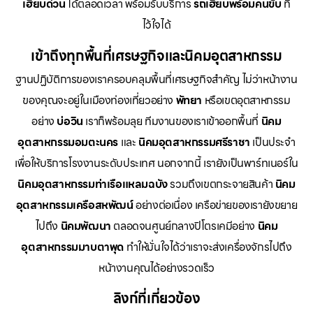
เฮี๊ยบด่วน
ได้ตลอดเวลา พร้อมรับบริการ
รถเฮี๊ยบพร้อมคนขับ
ที่
ไว้ใจได้
เข้าถึงทุกพื้นที่เศรษฐกิจและนิคมอุตสาหกรรม
ฐานปฏิบัติการของเราครอบคลุมพื้นที่เศรษฐกิจสำคัญ ไม่ว่าหน้างาน
ของคุณจะอยู่ในเมืองท่องเที่ยวอย่าง
พัทยา
หรือเขตอุตสาหกรรม
อย่าง
บ่อวิน
เราก็พร้อมลุย ทีมงานของเราเข้าออกพื้นที่
นิคม
อุตสาหกรรมอมตะนคร
และ
นิคมอุตสาหกรรมศรีราชา
เป็นประจำ
เพื่อให้บริการโรงงานระดับประเทศ นอกจากนี้ เรายังเป็นพาร์ทเนอร์ใน
นิคมอุตสาหกรรมท่าเรือแหลมฉบัง
รวมถึงเขตกระจายสินค้า
นิคม
อุตสาหกรรมเครือสหพัฒน์
อย่างต่อเนื่อง เครือข่ายของเรายังขยาย
ไปถึง
นิคมพัฒนา
ตลอดจนศูนย์กลางปิโตรเคมีอย่าง
นิคม
อุตสาหกรรมมาบตาพุด
ทำให้มั่นใจได้ว่าเราจะส่งเครื่องจักรไปถึง
หน้างานคุณได้อย่างรวดเร็ว
ลิงก์ที่เกี่ยวข้อง