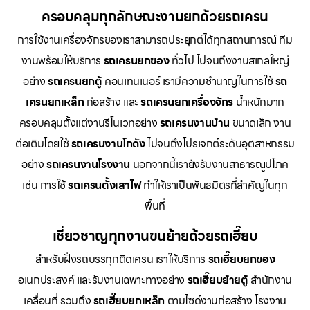
ครอบคลุมทุกลักษณะงานยกด้วยรถเครน
การใช้งานเครื่องจักรของเราสามารถประยุกต์ได้ทุกสถานการณ์ ทีม
งานพร้อมให้บริการ
รถเครนยกของ
ทั่วไป ไปจนถึงงานสเกลใหญ่
อย่าง
รถเครนยกตู้
คอนเทนเนอร์ เรามีความชำนาญในการใช้
รถ
เครนยกเหล็ก
ก่อสร้าง และ
รถเครนยกเครื่องจักร
น้ำหนักมาก
ครอบคลุมตั้งแต่งานรีโนเวทอย่าง
รถเครนงานบ้าน
ขนาดเล็ก งาน
ต่อเติมโดยใช้
รถเครนงานโกดัง
ไปจนถึงโปรเจกต์ระดับอุตสาหกรรม
อย่าง
รถเครนงานโรงงาน
นอกจากนี้เรายังรับงานสาธารณูปโภค
เช่น การใช้
รถเครนตั้งเสาไฟ
ทำให้เราเป็นพันธมิตรที่สำคัญในทุก
พื้นที่
เชี่ยวชาญทุกงานขนย้ายด้วยรถเฮี๊ยบ
สำหรับฝั่งรถบรรทุกติดเครน เราให้บริการ
รถเฮี๊ยบยกของ
อเนกประสงค์ และรับงานเฉพาะทางอย่าง
รถเฮี๊ยบย้ายตู้
สำนักงาน
เคลื่อนที่ รวมถึง
รถเฮี๊ยบยกเหล็ก
ตามไซด์งานก่อสร้าง โรงงาน