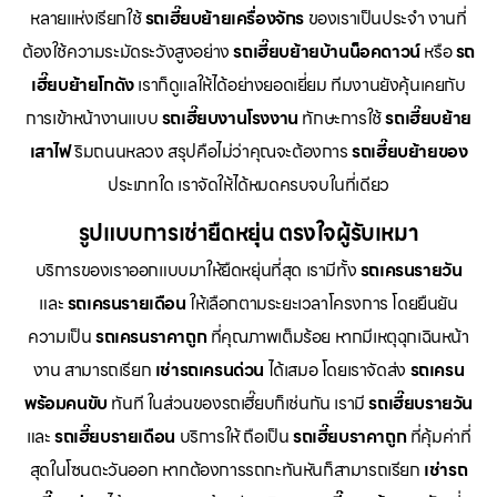
หลายแห่งเรียกใช้
รถเฮี๊ยบย้ายเครื่องจักร
ของเราเป็นประจำ งานที่
ต้องใช้ความระมัดระวังสูงอย่าง
รถเฮี๊ยบย้ายบ้านน็อคดาวน์
หรือ
รถ
เฮี๊ยบย้ายโกดัง
เราก็ดูแลให้ได้อย่างยอดเยี่ยม ทีมงานยังคุ้นเคยกับ
การเข้าหน้างานแบบ
รถเฮี๊ยบงานโรงงาน
ทักษะการใช้
รถเฮี๊ยบย้าย
เสาไฟ
ริมถนนหลวง สรุปคือไม่ว่าคุณจะต้องการ
รถเฮี๊ยบย้ายของ
ประเภทใด เราจัดให้ได้หมดครบจบในที่เดียว
รูปแบบการเช่ายืดหยุ่น ตรงใจผู้รับเหมา
บริการของเราออกแบบมาให้ยืดหยุ่นที่สุด เรามีทั้ง
รถเครนรายวัน
และ
รถเครนรายเดือน
ให้เลือกตามระยะเวลาโครงการ โดยยืนยัน
ความเป็น
รถเครนราคาถูก
ที่คุณภาพเต็มร้อย หากมีเหตุฉุกเฉินหน้า
งาน สามารถเรียก
เช่ารถเครนด่วน
ได้เสมอ โดยเราจัดส่ง
รถเครน
พร้อมคนขับ
ทันที ในส่วนของรถเฮี๊ยบก็เช่นกัน เรามี
รถเฮี๊ยบรายวัน
และ
รถเฮี๊ยบรายเดือน
บริการให้ ถือเป็น
รถเฮี๊ยบราคาถูก
ที่คุ้มค่าที่
สุดในโซนตะวันออก หากต้องการรถกะทันหันก็สามารถเรียก
เช่ารถ