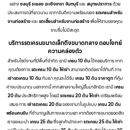
อย่าง
ชลบุรี ระยอง ฉะเชิงเทรา จันทบุรี
และ
สมุทรปราการ
ด้วย
ประสบการณ์ที่ยาวนาน เราการันตีความพร้อมของ
รถเครนสำหรับ
งานก่อสร้าง
และ
รถเฮี๊ยบสำหรับงานก่อสร้าง
เพื่อให้งานของคุณ
ราบรื่นไม่มีสะดุด
บริการรถเครนขนาดเล็กถึงขนาดกลาง ตอบโจทย์
ความคล่องตัว
สำหรับไซต์งานที่มีพื้นที่จำกัด เรามี
เครน 10 ตัน
ไว้คอยบริการ หาก
คุณต้องการ
รถเครน 10 ตัน ให้เช่า
สามารถติดต่อเราได้ทันที การ
เช่ารถเครน 10 ตัน
กับเรา คุณจะได้รับ
เครน 10 ตัน ราคาถูก
ที่คุ้ม
ค่างบประมาณ นอกจากนี้ หากสเกลงานใหญ่ขึ้นมาอีกนิด เรามี
เครน
20 ตัน
ประสิทธิภาพสูง โดยมี
รถเครน 20 ตัน ให้เช่า
เตรียมพร้อม
เสมอ การ
เช่ารถเครน 20 ตัน
ของเรามาในรูปแบบ
เครน 20 ตัน
พร้อมคนขับ
ที่ชำนาญเส้นทางและงานยก หากต้องการขนาดยอดฮิต
เราขอแนะนำ
เครน 25 ตัน
ซึ่งลูกค้ามักจะหา
รถเครน 25 ตัน ให้เช่า