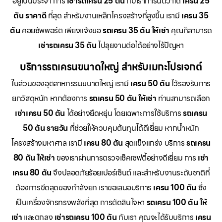
อยู่เป็นประจำ การ
เช่ารถเครน 25 ตัน
กับเราการันตีว่าได้
เครน 25
ตัน ราคาดี
ที่สุด สำหรับงานเหล็กโครงสร้างที่สูงขึ้น เรามี
เครน 35
ตัน
คอยซัพพอร์ต เพียงแจ้งขอ
รถเครน 35 ตัน ให้เช่า
คุณก็สามารถ
เช่ารถเครน 35 ตัน
ไปลุยงานต่อได้อย่างไร้ปัญหา
บริการรถเครนขนาดใหญ่ สำหรับเมกะโปรเจกต์
ในส่วนของอุตสาหกรรมขนาดใหญ่ เรามี
เครน 50 ตัน
ไว้รองรับการ
ยกวัสดุหนัก หากต้องการ
รถเครน 50 ตัน ให้เช่า
ท่านสามารถเลือก
เช่าเครน 50 ตัน
ได้อย่างยืดหยุ่น โดยเฉพาะการใช้บริการ
รถเครน
50 ตัน รายวัน
ที่ช่วยให้ควบคุมต้นทุนได้ดีเยี่ยม หากน้ำหนัก
โครงสร้างมหาศาล เรามี
เครน 80 ตัน
สุดแข็งแกร่ง บริการ
รถเครน
80 ตัน ให้เช่า
ของเราผ่านการตรวจเช็คเซฟตี้อย่างดีเยี่ยม การ
เช่า
เครน 80 ตัน
จึงปลอดภัยร้อยเปอร์เซ็นต์ และสำหรับงานระดับชาติที่
ต้องการขีดสุดของกำลังยก เราขอเสนอบริการ
เครน 100 ตัน
ซึ่ง
เป็นเครื่องจักรทรงพลังที่สุด การตัดสินใจหา
รถเครน 100 ตัน ให้
เช่า
และตกลง
เช่ารถเครน 100 ตัน
กับเรา คุณจะได้รับบริการ
เครน