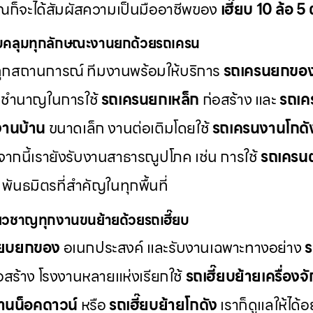
ณก็จะได้สัมผัสความเป็นมืออาชีพของ
เฮี๊ยบ 10 ล้อ 5
คลุมทุกลักษณะงานยกด้วยรถเครน
้ทุกสถานการณ์ ทีมงานพร้อมให้บริการ
รถเครนยกขอ
มชำนาญในการใช้
รถเครนยกเหล็ก
ก่อสร้าง และ
รถเค
านบ้าน
ขนาดเล็ก งานต่อเติมโดยใช้
รถเครนงานโกดั
กนี้เรายังรับงานสาธารณูปโภค เช่น การใช้
รถเครนต
พันธมิตรที่สำคัญในทุกพื้นที่
ี่ยวชาญทุกงานขนย้ายด้วยรถเฮี๊ยบ
ี๊ยบยกของ
อเนกประสงค์ และรับงานเฉพาะทางอย่าง
ร
สร้าง โรงงานหลายแห่งเรียกใช้
รถเฮี๊ยบย้ายเครื่องจ
้านน็อคดาวน์
หรือ
รถเฮี๊ยบย้ายโกดัง
เราก็ดูแลให้ได้