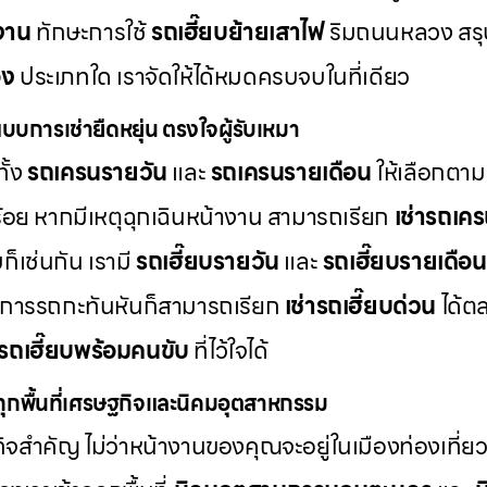
งาน
ทักษะการใช้
รถเฮี๊ยบย้ายเสาไฟ
ริมถนนหลวง สรุป
อง
ประเภทใด เราจัดให้ได้หมดครบจบในที่เดียว
แบบการเช่ายืดหยุ่น ตรงใจผู้รับเหมา
ั้ง
รถเครนรายวัน
และ
รถเครนรายเดือน
ให้เลือกตา
้อย หากมีเหตุฉุกเฉินหน้างาน สามารถเรียก
เช่ารถเค
ก็เช่นกัน เรามี
รถเฮี๊ยบรายวัน
และ
รถเฮี๊ยบรายเดือน
้องการรถกะทันหันก็สามารถเรียก
เช่ารถเฮี๊ยบด่วน
ได้ต
รถเฮี๊ยบพร้อมคนขับ
ที่ไว้ใจได้
งทุกพื้นที่เศรษฐกิจและนิคมอุตสาหกรรม
จสำคัญ ไม่ว่าหน้างานของคุณจะอยู่ในเมืองท่องเที่ย