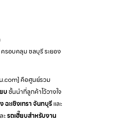
ด
น ครอบคลุม ชลบุรี ระยอง
รน.com] คือศูนย์รวม
๊ยบ
ชั้นนำที่ลูกค้าไว้วางใจ
ง ฉะเชิงเทรา จันทบุรี
และ
ละ
รถเฮี๊ยบสำหรับงาน