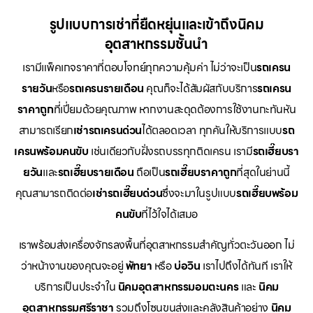
รูปแบบการเช่าที่ยืดหยุ่นและเข้าถึงนิคม
อุตสาหกรรมชั้นนำ
เรามีแพ็คเกจราคาที่ตอบโจทย์ทุกความคุ้มค่า ไม่ว่าจะเป็น
รถเครน
รายวัน
หรือ
รถเครนรายเดือน
คุณก็จะได้สัมผัสกับบริการ
รถเครน
ราคาถูก
ที่เปี่ยมด้วยคุณภาพ หากงานสะดุดต้องการใช้งานกะทันหัน
สามารถเรียก
เช่ารถเครนด่วน
ได้ตลอดเวลา ทุกคันให้บริการแบบ
รถ
เครนพร้อมคนขับ
เช่นเดียวกับฝั่งรถบรรทุกติดเครน เรามี
รถเฮี๊ยบรา
ยวัน
และ
รถเฮี๊ยบรายเดือน
ถือเป็น
รถเฮี๊ยบราคาถูก
ที่สุดในย่านนี้
คุณสามารถติดต่อ
เช่ารถเฮี๊ยบด่วน
ซึ่งจะมาในรูปแบบ
รถเฮี๊ยบพร้อม
คนขับ
ที่ไว้ใจได้เสมอ
เราพร้อมส่งเครื่องจักรลงพื้นที่อุตสาหกรรมสำคัญทั่วตะวันออก ไม่
ว่าหน้างานของคุณจะอยู่
พัทยา
หรือ
บ่อวิน
เราไปถึงได้ทันที เราให้
บริการเป็นประจำใน
นิคมอุตสาหกรรมอมตะนคร
และ
นิคม
อุตสาหกรรมศรีราชา
รวมถึงโซนขนส่งและคลังสินค้าอย่าง
นิคม