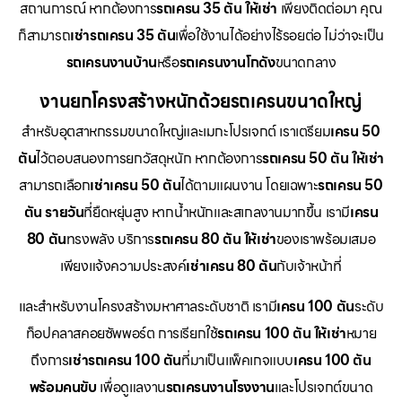
สถานการณ์ หากต้องการ
รถเครน 35 ตัน ให้เช่า
เพียงติดต่อมา คุณ
ก็สามารถ
เช่ารถเครน 35 ตัน
เพื่อใช้งานได้อย่างไร้รอยต่อ ไม่ว่าจะเป็น
รถเครนงานบ้าน
หรือ
รถเครนงานโกดัง
ขนาดกลาง
งานยกโครงสร้างหนักด้วยรถเครนขนาดใหญ่
สำหรับอุตสาหกรรมขนาดใหญ่และเมกะโปรเจกต์ เราเตรียม
เครน 50
ตัน
ไว้ตอบสนองการยกวัสดุหนัก หากต้องการ
รถเครน 50 ตัน ให้เช่า
สามารถเลือก
เช่าเครน 50 ตัน
ได้ตามแผนงาน โดยเฉพาะ
รถเครน 50
ตัน รายวัน
ที่ยืดหยุ่นสูง หากน้ำหนักและสเกลงานมากขึ้น เรามี
เครน
80 ตัน
ทรงพลัง บริการ
รถเครน 80 ตัน ให้เช่า
ของเราพร้อมเสมอ
เพียงแจ้งความประสงค์
เช่าเครน 80 ตัน
กับเจ้าหน้าที่
และสำหรับงานโครงสร้างมหาศาลระดับชาติ เรามี
เครน 100 ตัน
ระดับ
ท็อปคลาสคอยซัพพอร์ต การเรียกใช้
รถเครน 100 ตัน ให้เช่า
หมาย
ถึงการ
เช่ารถเครน 100 ตัน
ที่มาเป็นแพ็คเกจแบบ
เครน 100 ตัน
พร้อมคนขับ
เพื่อดูแลงาน
รถเครนงานโรงงาน
และโปรเจกต์ขนาด