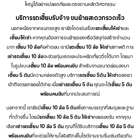
ใหญ่ได้อย่างปลอดภัยและตรงตามหลักวิศวกรรม
บริการรถเฮี๊ยบรับจ้าง ขนย้ายสะดวกรวดเร็ว
นอกเหนือจากเครนทรงสูง เรายังโดดเด่นเรื่อง
รถเฮี๊ยบให้เช่า
และ
เฮี๊ยบให้เช่า
หากคุณต้องการขนย้ายของหรือวัสดุก่อสร้างจำนวน
มาก
เฮี๊ยบ 10 ล้อ
คือคำตอบ เรามี
รถเฮี๊ยบ 10 ล้อ ให้เช่า
สภาพดี การ
เช่ารถเฮี๊ยบ 10 ล้อ
จะช่วยทุ่นแรงและประหยัดเที่ยววิ่งได้มาก โดยมา
ในรูปแบบ
เฮี๊ยบ 10 ล้อ พร้อมคนขับ
สำหรับงานขนาดย่อมลงมา
เฮี๊ยบ 5 ตัน
มีความคล่องตัวสูง บริการ
รถเฮี๊ยบ 5ตัน ให้เช่า
ของเรา
เข้าถึงตรอกซอยได้ง่าย เมื่อ
เช่ารถเฮี๊ยบ 5 ตัน
คุณจะได้
เฮี๊ยบ 5 ตัน
พร้อมคนขับ
ที่มากประสบการณ์
นอกจากนี้ เรายังมี
เฮี๊ยบ 10 ล้อ 5 ตัน
เพื่อการบรรทุกที่สมดุลและฐาน
ที่กว้างขึ้น โดยมี
รถเฮี๊ยบ 10 ล้อ 5 ตัน ให้เช่า
คอยรองรับ หากคุณ
เลือก
เช่ารถเฮี๊ยบ 10 ล้อ 5 ตัน
คุณก็ได้รับบริการ
เฮี๊ยบ 10 ล้อ 5 ตัน
พร้อมคนขับ
ที่จะช่วยให้งานโลจิสติกส์ในไซต์งานราบรื่นเช่นเดียวกัน