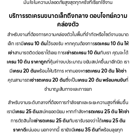
มั่นใจในความปลอดภัยสูงสุดทุกครั้งที่เรียกใช้งาน
บริการรถเครนขนาดเล็กถึงกลาง ตอบโจทย์ความ
คล่องตัว
สำหรับงานที่ต้องการความคล่องตัวในพื้นที่จำกัดหรือไซต์งานขนาด
เล็ก เรามี
เครน 10 ตัน
ไว้รองรับ หากคุณต้องการ
รถเครน 10 ตัน ให้
เช่า
สามารถติดต่อเราได้เลย การ
เช่ารถเครน 10 ตัน
กับเรา คุณจะได้
เครน 10 ตัน ราคาถูก
ที่คุ้มค่างบประมาณ ขยับสเปคขึ้นมาอีกนิด เรา
มี
เครน 20 ตัน
พร้อมให้บริการ หากมองหา
รถเครน 20 ตัน ให้เช่า
คุณสามารถ
เช่ารถเครน 20 ตัน
ซึ่งเป็น
เครน 20 ตัน พร้อมคนขับ
ที่
ชำนาญเส้นทางและการยก
สำหรับงานระดับกลางที่ต้องการกำลังยกและระยะความสูงที่เพิ่มขึ้น
เรามี
เครน 25 ตัน
สเปคยอดนิยม หากกำลังหา
รถเครน 25 ตัน ให้เช่า
การตัดสินใจ
เช่ารถเครน 25 ตัน
กับเรารับรองว่าได้
เครน 25 ตัน
ราคาดี
แน่นอน นอกจากนี้ เรายังมี
เครน 35 ตัน
ที่พร้อมลุยทุก