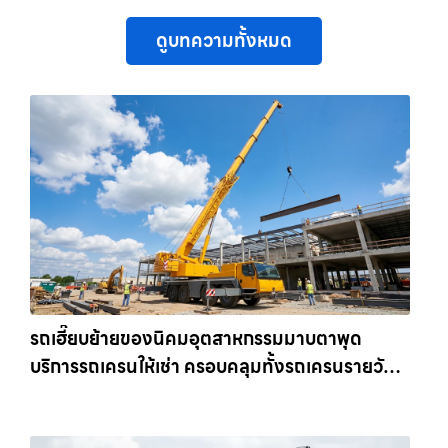
ดูบทความทั้งหมด
รถเฮี๊ยบย้ายของนิคมอุตสาหกรรมมาบตาพุด
บริการรถเครนให้เช่า ครอบคลุมทั้งรถเครนรายวัน
และรถเครนรายเดือน ตอบโจทย์ทุกไซต์งาน ให้เช่า
เครน.com