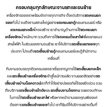
ครอบคลุมทุกลักษณะงานยกและขนย้าย
เครื่องจักรของเราพร้อมจัดการทุกภารกิจ ตั้งแต่บริการ
รถเครนยก
ของ
ทั่วไป จนถึงงานสเกลใหญ่อย่าง
รถเครนยกตู้
คอนเทนเนอร์ หรือ
รถเครนยกเหล็ก
โครงสร้าง เราชำนาญด้านการใช้
รถเครนยก
เครื่องจักร
น้ำหนักมาก รวมถึงการใช้
รถเครนตั้งเสาไฟ
เพื่อขยายแนว
สายไฟฟ้า ในส่วนของงานขนย้าย เราให้บริการ
รถเฮี๊ยบยกของ
ทุก
ประเภท ไปจนถึง
รถเฮี๊ยบย้ายตู้
คอนเทนเนอร์และตู้สำนักงาน
เคลื่อนที่
ทีมงานรถบรรทุกติดเครนของเราเชี่ยวชาญการใช้
รถเฮี๊ยบยกเหล็ก
และ
รถเฮี๊ยบย้ายเครื่องจักร
เข้าสู่ไลน์การผลิต งานยอดฮิตอย่าง
รถ
เฮี๊ยบย้ายบ้านน็อคดาวน์
เราก็ทำได้อย่างปลอดภัยไร้รอยขีดข่วน รวม
ถึงบริการ
รถเฮี๊ยบย้ายโกดัง
และ
รถเฮี๊ยบงานโรงงาน
ตลอดจนทักษะ
ในการใช้
รถเฮี๊ยบย้ายเสาไฟ
หรือหากหน้างานของคุณเพียงแค่
ต้องการ
รถเฮี๊ยบย้ายของ
ทั่วไป เราก็ยินดีให้บริการอย่างเต็มที่