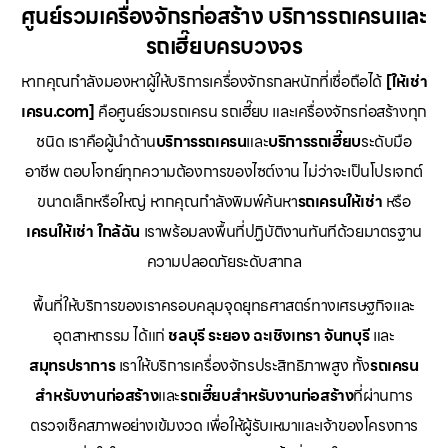
ศูนย์รวมเครื่องจักรก่อสร้าง บริการรถเครนและ
รถเฮี๊ยบครบวงจร
หากคุณกำลังมองหาผู้ให้บริการเครื่องจักรกลหนักที่เชื่อถือได้
[ให้เช่า
เครน.com]
คือศูนย์รวมรถเครน รถเฮี๊ยบ และเครื่องจักรก่อสร้างทุก
ชนิด เราคือผู้นำด้าน
บริการรถเครน
และ
บริการรถเฮี๊ยบ
ระดับมือ
อาชีพ ตอบโจทย์ทุกความต้องการของไซต์งาน ไม่ว่าจะเป็นโปรเจกต์
ขนาดเล็กหรือใหญ่ หากคุณกำลังพิมพ์ค้นหา
รถเครนให้เช่า
หรือ
เครนให้เช่า
ใกล้ฉัน
เราพร้อมลงพื้นที่ปฏิบัติงานทันทีด้วยมาตรฐาน
ความปลอดภัยระดับสากล
พื้นที่ให้บริการของเราครอบคลุมจุดยุทธศาสตร์ทางเศรษฐกิจและ
อุตสาหกรรม ได้แก่
ชลบุรี
ระยอง
ฉะเชิงเทรา
จันทบุรี
และ
สมุทรปราการ
เราให้บริการเครื่องจักรประสิทธิภาพสูง ทั้ง
รถเครน
สำหรับงานก่อสร้าง
และ
รถเฮี๊ยบสำหรับงานก่อสร้าง
ที่ผ่านการ
ตรวจเช็คสภาพอย่างเข้มงวด เพื่อให้ผู้รับเหมาและเจ้าของโครงการ