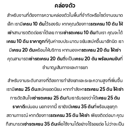
คล่องตัว
สำหรับงานที่ต้องการความคล่องตัวในพื้นที่จำกัดหรือไซต์งานขนาด
เล็ก เรามี
เครน 10 ตัน
ไว้รองรับ หากคุณต้องการ
รถเครน 10 ตัน ให้
เช่า
สามารถติดต่อเราได้เลย การ
เช่ารถเครน 10 ตัน
กับเรา คุณจะได้
เครน 10 ตัน ราคาถูก
ที่คุ้มค่างบประมาณ ขยับสเปคขึ้นมาอีกนิด เรา
มี
เครน 20 ตัน
พร้อมให้บริการ หากมองหา
รถเครน 20 ตัน ให้เช่า
คุณสามารถ
เช่ารถเครน 20 ตัน
ซึ่งเป็น
เครน 20 ตัน พร้อมคนขับ
ที่
ชำนาญเส้นทางและการยก
สำหรับงานระดับกลางที่ต้องการกำลังยกและระยะความสูงที่เพิ่มขึ้น
เรามี
เครน 25 ตัน
สเปคยอดนิยม หากกำลังหา
รถเครน 25 ตัน ให้เช่า
การตัดสินใจ
เช่ารถเครน 25 ตัน
กับเรารับรองว่าได้
เครน 25 ตัน
ราคาดี
แน่นอน นอกจากนี้ เรายังมี
เครน 35 ตัน
ที่พร้อมลุยทุก
สถานการณ์ หากต้องการ
รถเครน 35 ตัน ให้เช่า
เพียงติดต่อมา คุณ
ก็สามารถ
เช่ารถเครน 35 ตัน
เพื่อใช้งานได้อย่างไร้รอยต่อ ไม่ว่าจะเป็น