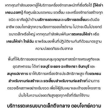
หากคุณกำลังมองหาผู้ให้บริการเครื่องจักรกลหนักที่เชื่อถือได้
[ให้เช่า
เครน.com]
คือศูนย์รวมรถเครน รถเฮี๊ยบ และเครื่องจักรก่อสร้างทุก
ชนิด เราคือผู้นำด้าน
บริการรถเครน
และ
บริการรถเฮี๊ยบ
ระดับมือ
อาชีพ ตอบโจทย์ทุกความต้องการของไซต์งาน ไม่ว่าจะเป็นโปรเจกต์
ขนาดเล็กหรือใหญ่ หากคุณกำลังพิมพ์ค้นหา
รถเครนให้เช่า
หรือ
เครนให้เช่า
ใกล้ฉัน
เราพร้อมลงพื้นที่ปฏิบัติงานทันทีด้วยมาตรฐาน
ความปลอดภัยระดับสากล
พื้นที่ให้บริการของเราครอบคลุมจุดยุทธศาสตร์ทางเศรษฐกิจและ
อุตสาหกรรม ได้แก่
ชลบุรี
ระยอง
ฉะเชิงเทรา
จันทบุรี
และ
สมุทรปราการ
เราให้บริการเครื่องจักรประสิทธิภาพสูง ทั้ง
รถเครน
สำหรับงานก่อสร้าง
และ
รถเฮี๊ยบสำหรับงานก่อสร้าง
ที่ผ่านการ
ตรวจเช็คสภาพอย่างเข้มงวด เพื่อให้ผู้รับเหมาและเจ้าของโครงการ
มั่นใจในความปลอดภัยสูงสุดทุกครั้งที่เรียกใช้งาน
บริการรถเครนขนาดเล็กถึงกลาง ตอบโจทย์ความ