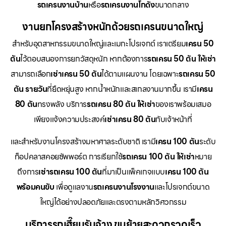
รถเครนงานบ้าน
หรือ
รถเครนงานโกดัง
ขนาดกลาง
งานยกโครงสร้างหนักด้วยรถเครนขนาดใหญ่
สำหรับอุตสาหกรรมขนาดใหญ่และเมกะโปรเจกต์ เราเตรียม
เครน 50
ตัน
ไว้ตอบสนองการยกวัสดุหนัก หากต้องการ
รถเครน 50 ตัน ให้เช่า
สามารถเลือก
เช่าเครน 50 ตัน
ได้ตามแผนงาน โดยเฉพาะ
รถเครน 50
ตัน รายวัน
ที่ยืดหยุ่นสูง หากน้ำหนักและสเกลงานมากขึ้น เรามี
เครน
80 ตัน
ทรงพลัง บริการ
รถเครน 80 ตัน ให้เช่า
ของเราพร้อมเสมอ
เพียงแจ้งความประสงค์
เช่าเครน 80 ตัน
กับเจ้าหน้าที่
และสำหรับงานโครงสร้างมหาศาลระดับชาติ เรามี
เครน 100 ตัน
ระดับ
ท็อปคลาสคอยซัพพอร์ต การเรียกใช้
รถเครน 100 ตัน ให้เช่า
หมาย
ถึงการ
เช่ารถเครน 100 ตัน
ที่มาเป็นแพ็คเกจแบบ
เครน 100 ตัน
พร้อมคนขับ
เพื่อดูแลงาน
รถเครนงานโรงงาน
และโปรเจกต์ขนาด
ใหญ่ได้อย่างปลอดภัยและตรงตามหลักวิศวกรรม
บริการรถเฮี๊ยบรับจ้าง ขนย้ายสะดวกรวดเร็ว