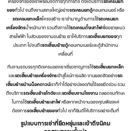
เครื่องจักรของเราพร้อมจัดการทุกภารกิจ ตั้งแต่บริการ
รถเครนยก
ของ
ทั่วไป จนถึงงานสเกลใหญ่อย่าง
รถเครนยกตู้
คอนเทนเนอร์ หรือ
รถเครนยกเหล็ก
โครงสร้าง เราชำนาญด้านการใช้
รถเครนยก
เครื่องจักร
น้ำหนักมาก รวมถึงการใช้
รถเครนตั้งเสาไฟ
เพื่อขยายแนว
สายไฟฟ้า ในส่วนของงานขนย้าย เราให้บริการ
รถเฮี๊ยบยกของ
ทุก
ประเภท ไปจนถึง
รถเฮี๊ยบย้ายตู้
คอนเทนเนอร์และตู้สำนักงาน
เคลื่อนที่
ทีมงานรถบรรทุกติดเครนของเราเชี่ยวชาญการใช้
รถเฮี๊ยบยกเหล็ก
และ
รถเฮี๊ยบย้ายเครื่องจักร
เข้าสู่ไลน์การผลิต งานยอดฮิตอย่าง
รถ
เฮี๊ยบย้ายบ้านน็อคดาวน์
เราก็ทำได้อย่างปลอดภัยไร้รอยขีดข่วน รวม
ถึงบริการ
รถเฮี๊ยบย้ายโกดัง
และ
รถเฮี๊ยบงานโรงงาน
ตลอดจนทักษะ
ในการใช้
รถเฮี๊ยบย้ายเสาไฟ
หรือหากหน้างานของคุณเพียงแค่
ต้องการ
รถเฮี๊ยบย้ายของ
ทั่วไป เราก็ยินดีให้บริการอย่างเต็มที่
รูปแบบการเช่าที่ยืดหยุ่นและเข้าถึงนิคม