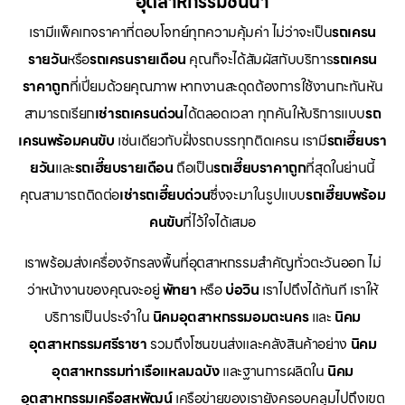
อุตสาหกรรมชั้นนำ
เรามีแพ็คเกจราคาที่ตอบโจทย์ทุกความคุ้มค่า ไม่ว่าจะเป็น
รถเครน
รายวัน
หรือ
รถเครนรายเดือน
คุณก็จะได้สัมผัสกับบริการ
รถเครน
ราคาถูก
ที่เปี่ยมด้วยคุณภาพ หากงานสะดุดต้องการใช้งานกะทันหัน
สามารถเรียก
เช่ารถเครนด่วน
ได้ตลอดเวลา ทุกคันให้บริการแบบ
รถ
เครนพร้อมคนขับ
เช่นเดียวกับฝั่งรถบรรทุกติดเครน เรามี
รถเฮี๊ยบรา
ยวัน
และ
รถเฮี๊ยบรายเดือน
ถือเป็น
รถเฮี๊ยบราคาถูก
ที่สุดในย่านนี้
คุณสามารถติดต่อ
เช่ารถเฮี๊ยบด่วน
ซึ่งจะมาในรูปแบบ
รถเฮี๊ยบพร้อม
คนขับ
ที่ไว้ใจได้เสมอ
เราพร้อมส่งเครื่องจักรลงพื้นที่อุตสาหกรรมสำคัญทั่วตะวันออก ไม่
ว่าหน้างานของคุณจะอยู่
พัทยา
หรือ
บ่อวิน
เราไปถึงได้ทันที เราให้
บริการเป็นประจำใน
นิคมอุตสาหกรรมอมตะนคร
และ
นิคม
อุตสาหกรรมศรีราชา
รวมถึงโซนขนส่งและคลังสินค้าอย่าง
นิคม
อุตสาหกรรมท่าเรือแหลมฉบัง
และฐานการผลิตใน
นิคม
อุตสาหกรรมเครือสหพัฒน์
เครือข่ายของเรายังครอบคลุมไปถึงเขต