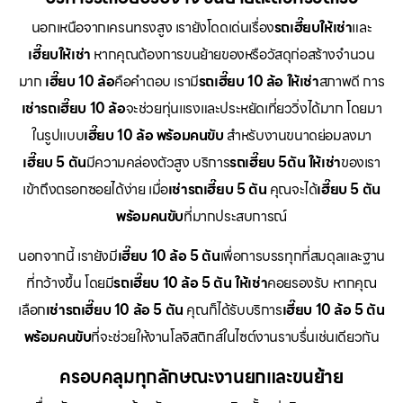
นอกเหนือจากเครนทรงสูง เรายังโดดเด่นเรื่อง
รถเฮี๊ยบให้เช่า
และ
เฮี๊ยบให้เช่า
หากคุณต้องการขนย้ายของหรือวัสดุก่อสร้างจำนวน
มาก
เฮี๊ยบ 10 ล้อ
คือคำตอบ เรามี
รถเฮี๊ยบ 10 ล้อ ให้เช่า
สภาพดี การ
เช่ารถเฮี๊ยบ 10 ล้อ
จะช่วยทุ่นแรงและประหยัดเที่ยววิ่งได้มาก โดยมา
ในรูปแบบ
เฮี๊ยบ 10 ล้อ พร้อมคนขับ
สำหรับงานขนาดย่อมลงมา
เฮี๊ยบ 5 ตัน
มีความคล่องตัวสูง บริการ
รถเฮี๊ยบ 5ตัน ให้เช่า
ของเรา
เข้าถึงตรอกซอยได้ง่าย เมื่อ
เช่ารถเฮี๊ยบ 5 ตัน
คุณจะได้
เฮี๊ยบ 5 ตัน
พร้อมคนขับ
ที่มากประสบการณ์
นอกจากนี้ เรายังมี
เฮี๊ยบ 10 ล้อ 5 ตัน
เพื่อการบรรทุกที่สมดุลและฐาน
ที่กว้างขึ้น โดยมี
รถเฮี๊ยบ 10 ล้อ 5 ตัน ให้เช่า
คอยรองรับ หากคุณ
เลือก
เช่ารถเฮี๊ยบ 10 ล้อ 5 ตัน
คุณก็ได้รับบริการ
เฮี๊ยบ 10 ล้อ 5 ตัน
พร้อมคนขับ
ที่จะช่วยให้งานโลจิสติกส์ในไซต์งานราบรื่นเช่นเดียวกัน
ครอบคลุมทุกลักษณะงานยกและขนย้าย