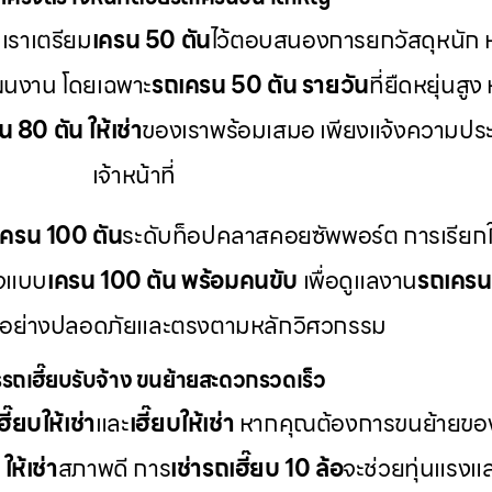
เราเตรียม
เครน 50 ตัน
ไว้ตอบสนองการยกวัสดุหนัก 
ผนงาน โดยเฉพาะ
รถเครน 50 ตัน รายวัน
ที่ยืดหยุ่นส
 80 ตัน ให้เช่า
ของเราพร้อมเสมอ เพียงแจ้งความประ
เจ้าหน้าที่
เครน 100 ตัน
ระดับท็อปคลาสคอยซัพพอร์ต การเรียกใ
กจแบบ
เครน 100 ตัน พร้อมคนขับ
เพื่อดูแลงาน
รถเคร
้อย่างปลอดภัยและตรงตามหลักวิศวกรรม
รถเฮี๊ยบรับจ้าง ขนย้ายสะดวกรวดเร็ว
ี๊ยบให้เช่า
และ
เฮี๊ยบให้เช่า
หากคุณต้องการขนย้ายของห
ให้เช่า
สภาพดี การ
เช่ารถเฮี๊ยบ 10 ล้อ
จะช่วยทุ่นแรงแล