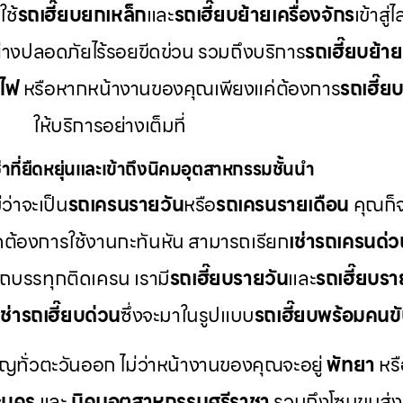
ช้
รถเฮี๊ยบยกเหล็ก
และ
รถเฮี๊ยบย้ายเครื่องจักร
เข้าสู
ย่างปลอดภัยไร้รอยขีดข่วน รวมถึงบริการ
รถเฮี๊ยบย้า
าไฟ
หรือหากหน้างานของคุณเพียงแค่ต้องการ
รถเฮี๊ย
ให้บริการอย่างเต็มที่
าที่ยืดหยุ่นและเข้าถึงนิคมอุตสาหกรรมชั้นนำ
ว่าจะเป็น
รถเครนรายวัน
หรือ
รถเครนรายเดือน
คุณก็จ
ดต้องการใช้งานกะทันหัน สามารถเรียก
เช่ารถเครนด่ว
รถบรรทุกติดเครน เรามี
รถเฮี๊ยบรายวัน
และ
รถเฮี๊ยบรา
เช่ารถเฮี๊ยบด่วน
ซึ่งจะมาในรูปแบบ
รถเฮี๊ยบพร้อมคนข
ัญทั่วตะวันออก ไม่ว่าหน้างานของคุณจะอยู่
พัทยา
หร
ะนคร
และ
นิคมอุตสาหกรรมศรีราชา
รวมถึงโซนขนส่งแ