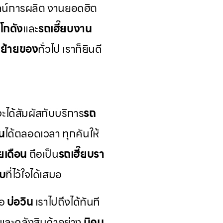
่ไลน์การผลิต งานยอดฮิต
ยโกดัง
และ
รถเฮี๊ยบงาน
บย้ายของ
ทั่วไป เราก็ยินดี
ะได้สัมผัสกับบริการ
รถ
น
ได้ตลอดเวลา ทุกคันให้
ยเดือน
ถือเป็น
รถเฮี๊ยบรา
ับ
ที่ไว้ใจได้เสมอ
ือ
บ่อวิน
เราไปถึงได้ทันที
ละคลังสินค้าอย่าง
นิคม