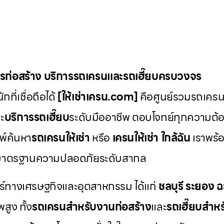
ักรก่อสร้าง บริการรถเครนและรถเฮี๊ยบครบวงจร
ที่เชื่อถือได้
[ให้เช่าเครน.com]
คือศูนย์รวมรถเครน ร
ะ
บริการรถเฮี๊ยบ
ระดับมืออาชีพ ตอบโจทย์ทุกความต้อ
พ์ค้นหา
รถเครนให้เช่า
หรือ
เครนให้เช่า
ใกล้ฉัน
เราพร้อ
มาตรฐานความปลอดภัยระดับสากล
ตร์ทางเศรษฐกิจและอุตสาหกรรม ได้แก่
ชลบุรี
ระยอง
ฉ
สูง ทั้ง
รถเครนสำหรับงานก่อสร้าง
และ
รถเฮี๊ยบสำห