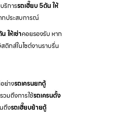
 บริการ
รถเฮี๊ยบ 5ตัน ให้
มากประสบการณ์
ัน ให้เช่า
คอยรองรับ หาก
จิสติกส์ในไซต์งานราบรื่น
่อย่าง
รถเครนยกตู้
รวมถึงการใช้
รถเครนตั้ง
นถึง
รถเฮี๊ยบย้ายตู้