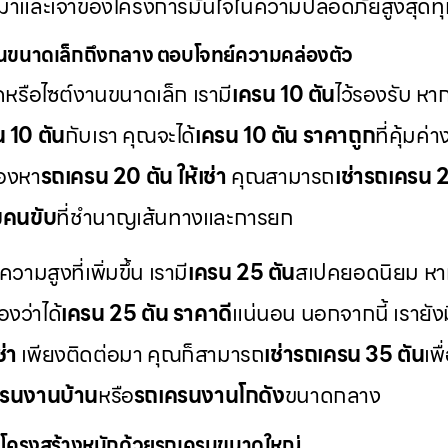
เหมาและเจ้าของโครงการมั่นใจในความปลอดภัยสูงสุดทุกค
นขนาดเล็กถึงกลาง ตอบโจทย์ความคล่องตัว
ดหรือไซต์งานขนาดเล็ก เรามี
เครน 10 ตัน
ไว้รองรับ ห
น 10 ตัน
กับเรา คุณจะได้
เครน 10 ตัน ราคาถูก
ที่คุ้มค
มองหา
รถเครน 20 ตัน ให้เช่า
คุณสามารถ
เช่ารถเครน 
มคนขับ
ที่ชำนาญเส้นทางและการยก
สูงที่เพิ่มขึ้น เรามี
เครน 25 ตัน
สเปคยอดนิยม หา
องว่าได้
เครน 25 ตัน ราคาดี
แน่นอน นอกจากนี้ เรายังม
่า
เพียงติดต่อมา คุณก็สามารถ
เช่ารถเครน 35 ตัน
เพ
รนงานบ้าน
หรือ
รถเครนงานโกดัง
ขนาดกลาง
โครงสร้างหนักด้วยรถเครนขนาดใหญ่