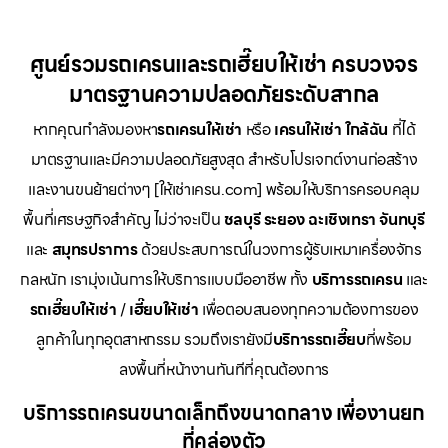
ศูนย์รวมรถเครนและรถเฮี๊ยบให้เช่า ครบวงจร
มาตรฐานความปลอดภัยระดับสากล
หากคุณกำลังมองหา
รถเครนให้เช่า
หรือ
เครนให้เช่า
ใกล้ฉัน
ที่ได้
มาตรฐานและมีความปลอดภัยสูงสุด สำหรับโปรเจกต์งานก่อสร้าง
และงานขนย้ายต่างๆ [ให้เช่าเครน.com] พร้อมให้บริการครอบคลุม
พื้นที่เศรษฐกิจสำคัญ ไม่ว่าจะเป็น
ชลบุรี ระยอง ฉะเชิงเทรา จันทบุรี
และ
สมุทรปราการ
ด้วยประสบการณ์ในวงการผู้รับเหมาเครื่องจักร
กลหนัก เรามุ่งเน้นการให้บริการแบบมืออาชีพ ทั้ง
บริการรถเครน
และ
รถเฮี๊ยบให้เช่า
/
เฮี๊ยบให้เช่า
เพื่อตอบสนองทุกความต้องการของ
ลูกค้าในทุกอุตสาหกรรม รวมถึงเรายังมี
บริการรถเฮี๊ยบ
ที่พร้อม
ลงพื้นที่หน้างานทันทีที่คุณต้องการ
บริการรถเครนขนาดเล็กถึงขนาดกลาง เพื่องานยก
ที่คล่องตัว