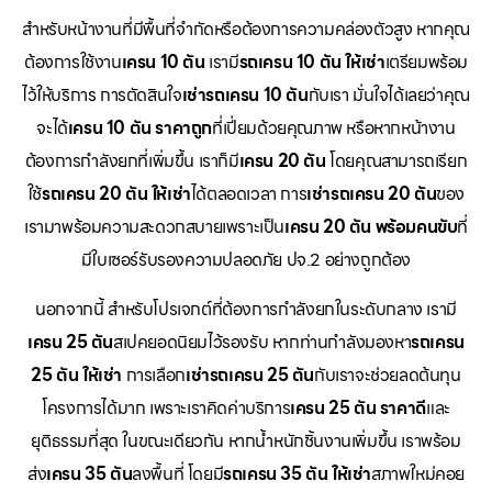
สำหรับหน้างานที่มีพื้นที่จำกัดหรือต้องการความคล่องตัวสูง หากคุณ
ต้องการใช้งาน
เครน 10 ตัน
เรามี
รถเครน 10 ตัน ให้เช่า
เตรียมพร้อม
ไว้ให้บริการ การตัดสินใจ
เช่ารถเครน 10 ตัน
กับเรา มั่นใจได้เลยว่าคุณ
จะได้
เครน 10 ตัน ราคาถูก
ที่เปี่ยมด้วยคุณภาพ หรือหากหน้างาน
ต้องการกำลังยกที่เพิ่มขึ้น เราก็มี
เครน 20 ตัน
โดยคุณสามารถเรียก
ใช้
รถเครน 20 ตัน ให้เช่า
ได้ตลอดเวลา การ
เช่ารถเครน 20 ตัน
ของ
เรามาพร้อมความสะดวกสบายเพราะเป็น
เครน 20 ตัน พร้อมคนขับ
ที่
มีใบเซอร์รับรองความปลอดภัย ปจ.2 อย่างถูกต้อง
นอกจากนี้ สำหรับโปรเจกต์ที่ต้องการกำลังยกในระดับกลาง เรามี
เครน 25 ตัน
สเปคยอดนิยมไว้รองรับ หากท่านกำลังมองหา
รถเครน
25 ตัน ให้เช่า
การเลือก
เช่ารถเครน 25 ตัน
กับเราจะช่วยลดต้นทุน
โครงการได้มาก เพราะเราคิดค่าบริการ
เครน 25 ตัน ราคาดี
และ
ยุติธรรมที่สุด ในขณะเดียวกัน หากน้ำหนักชิ้นงานเพิ่มขึ้น เราพร้อม
ส่ง
เครน 35 ตัน
ลงพื้นที่ โดยมี
รถเครน 35 ตัน ให้เช่า
สภาพใหม่คอย