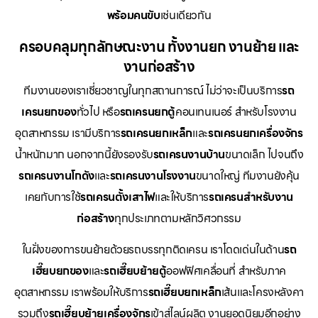
พร้อมคนขับ
เช่นเดียวกัน
ครอบคลุมทุกลักษณะงาน ทั้งงานยก งานย้าย และ
งานก่อสร้าง
ทีมงานของเราเชี่ยวชาญในทุกสถานการณ์ ไม่ว่าจะเป็นบริการ
รถ
เครนยกของ
ทั่วไป หรือ
รถเครนยกตู้
คอนเทนเนอร์ สำหรับโรงงาน
อุตสาหกรรม เรามีบริการ
รถเครนยกเหล็ก
และ
รถเครนยกเครื่องจักร
น้ำหนักมาก นอกจากนี้ยังรองรับ
รถเครนงานบ้าน
ขนาดเล็ก ไปจนถึง
รถเครนงานโกดัง
และ
รถเครนงานโรงงาน
ขนาดใหญ่ ทีมงานยังคุ้น
เคยกับการใช้
รถเครนตั้งเสาไฟ
และให้บริการ
รถเครนสำหรับงาน
ก่อสร้าง
ทุกประเภทตามหลักวิศวกรรม
ในฝั่งของการขนย้ายด้วยรถบรรทุกติดเครน เราโดดเด่นในด้าน
รถ
เฮี๊ยบยกของ
และ
รถเฮี๊ยบย้ายตู้
ออฟฟิศเคลื่อนที่ สำหรับภาค
อุตสาหกรรม เราพร้อมให้บริการ
รถเฮี๊ยบยกเหล็ก
เส้นและโครงหลังคา
รวมถึง
รถเฮี๊ยบย้ายเครื่องจักร
เข้าสู่ไลน์ผลิต งานยอดนิยมอีกอย่าง