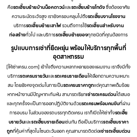
คือ
รถเฮี๊ยบย้ายบ้านน็อคดาวน์
และ
รถเฮี๊ยบย้ายโกดัง
ซึ่งต้องอาศัย
ความระมัดระวังสูง เรายังครอบคลุมไปถึง
รถเฮี๊ยบงานโรงงาน
บริการ
รถเฮี๊ยบย้ายเสาไฟ
รวมถึงการใช้
รถเฮี๊ยบสำหรับงาน
ก่อสร้าง
ทั่วไป และบริการ
รถเฮี๊ยบย้ายของ
ทุกชนิดที่คุณต้องการ
รูปแบบการเช่าที่ยืดหยุ่น พร้อมให้บริการทุกพื้นที่
อุตสาหกรรม
[ให้เช่าเครน.com] เข้าใจถึงความหลากหลายของแผนงาน เราจึงมีทั้ง
บริการ
รถเครนรายวัน
และ
รถเครนรายเดือน
ให้เลือกตามความเหมาะ
สม โดยยังคงจุดเด่นในการเป็น
รถเครนราคาถูก
แต่คุณภาพเต็มร้อย
หากหน้างานมีปัญหากะทันหัน สามารถเรียก
เช่ารถเครนด่วน
ได้เสมอ
และทุกครั้งจะเป็นการออกปฏิบัติงานด้วย
รถเครนพร้อมคนขับ
ที่ผ่าน
การอบรม ในส่วนของรถบรรทุกติดเครน เราก็เปิดให้เช่าทั้ง
รถเฮี๊ย
บรายวัน
และ
รถเฮี๊ยบรายเดือน
เช่นกัน ถือเป็นบริการ
รถเฮี๊ยบราคา
ถูก
ที่คุ้มค่าที่สุดในโซนตะวันออก คุณสามารถติดต่อ
เช่ารถเฮี๊ยบด่วน