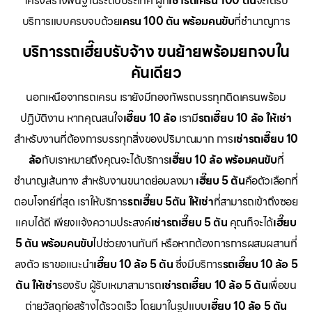
โครงสร้างพื้นฐานระดับประเทศ ผู้ที่
เช่ารถเครน 100 ตัน
จะได้รับ
บริการแบบครบจบด้วย
เครน 100 ตัน พร้อมคนขับ
ที่ชำนาญการ
บริการรถเฮี๊ยบรับจ้าง ขนย้ายพร้อมยกจบใน
คันเดียว
นอกเหนือจากรถเครน เรายังมีกองทัพรถบรรทุกติดเครนพร้อม
ปฏิบัติงาน หากคุณสนใจ
เฮี๊ยบ 10 ล้อ
เรามี
รถเฮี๊ยบ 10 ล้อ ให้เช่า
สำหรับงานที่ต้องการบรรทุกสิ่งของปริมาณมาก การ
เช่ารถเฮี๊ยบ 10
ล้อ
กับเราหมายถึงคุณจะได้บริการ
เฮี๊ยบ 10 ล้อ พร้อมคนขับ
ที่
ชำนาญเส้นทาง สำหรับงานขนาดย่อมลงมา
เฮี๊ยบ 5 ตัน
คือตัวเลือกที่
ตอบโจทย์ที่สุด เราให้บริการ
รถเฮี๊ยบ 5ตัน ให้เช่า
ที่สามารถเข้าถึงซอย
แคบได้ดี เพียงแจ้งความประสงค์
เช่ารถเฮี๊ยบ 5 ตัน
คุณก็จะได้
เฮี๊ยบ
5 ตัน พร้อมคนขับ
ไปช่วยงานทันที หรือหากต้องการการผสมผสานที่
ลงตัว เราขอแนะนำ
เฮี๊ยบ 10 ล้อ 5 ตัน
ซึ่งมีบริการ
รถเฮี๊ยบ 10 ล้อ 5
ตัน ให้เช่า
รองรับ ผู้รับเหมาสามารถ
เช่ารถเฮี๊ยบ 10 ล้อ 5 ตัน
เพื่อขน
ถ่ายวัสดุก่อสร้างได้รวดเร็ว โดยมาในรูปแบบ
เฮี๊ยบ 10 ล้อ 5 ตัน