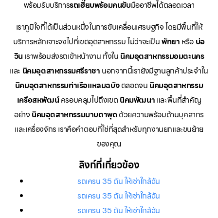
พร้อมรับบริการ
รถเฮี๊ยบพร้อมคนขับ
มืออาชีพได้ตลอดเวลา
เราภูมิใจที่ได้เป็นส่วนหนึ่งในการขับเคลื่อนเศรษฐกิจ โดยมีพื้นที่ให้
บริการหลักเจาะจงไปที่เขตอุตสาหกรรม ไม่ว่าจะเป็น
พัทยา
หรือ
บ่อ
วิน
เราพร้อมส่งรถเข้าหน้างาน ทั้งใน
นิคมอุตสาหกรรมอมตะนคร
และ
นิคมอุตสาหกรรมศรีราชา
นอกจากนี้เรายังมีฐานลูกค้าประจำใน
นิคมอุตสาหกรรมท่าเรือแหลมฉบัง
ตลอดจน
นิคมอุตสาหกรรม
เครือสหพัฒน์
ครอบคลุมไปถึงเขต
นิคมพัฒนา
และพื้นที่สำคัญ
อย่าง
นิคมอุตสาหกรรมมาบตาพุด
ด้วยความพร้อมด้านบุคลากร
และเครื่องจักร เราคือคำตอบที่ใช่ที่สุดสำหรับทุกงานยกและขนย้าย
ของคุณ
ลิงก์ที่เกี่ยวข้อง
รถเครน 35 ตัน ให้เช่าใกล้ฉัน
รถเครน 35 ตัน ให้เช่าใกล้ฉัน
รถเครน 35 ตัน ให้เช่าใกล้ฉัน