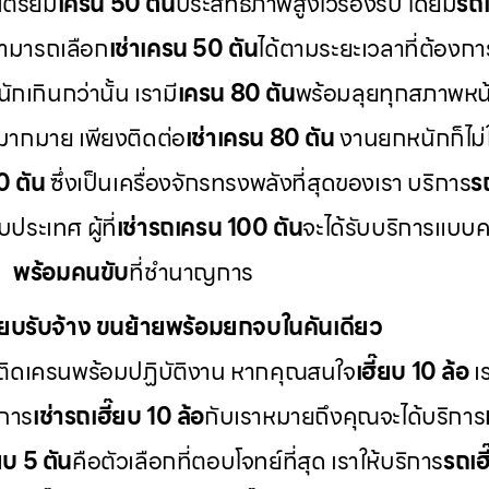
เตรียม
เครน 50 ตัน
ประสิทธิภาพสูงไว้รองรับ โดยมี
รถเ
สามารถเลือก
เช่าเครน 50 ตัน
ได้ตามระยะเวลาที่ต้องกา
กเกินกว่านั้น เรามี
เครน 80 ตัน
พร้อมลุยทุกสภาพหน
มากมาย เพียงติดต่อ
เช่าเครน 80 ตัน
งานยกหนักก็ไม่ใ
0 ตัน
ซึ่งเป็นเครื่องจักรทรงพลังที่สุดของเรา บริการ
ร
ระเทศ ผู้ที่
เช่ารถเครน 100 ตัน
จะได้รับบริการแบบ
พร้อมคนขับ
ที่ชำนาญการ
ี๊ยบรับจ้าง ขนย้ายพร้อมยกจบในคันเดียว
ติดเครนพร้อมปฏิบัติงาน หากคุณสนใจ
เฮี๊ยบ 10 ล้อ
เร
 การ
เช่ารถเฮี๊ยบ 10 ล้อ
กับเราหมายถึงคุณจะได้บริการ
๊ยบ 5 ตัน
คือตัวเลือกที่ตอบโจทย์ที่สุด เราให้บริการ
รถเฮี