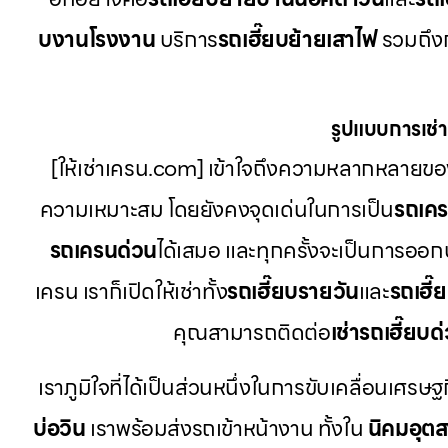
บงานโรงงาน
บริการ
รถเฮี๊ยบย้ายเสาไฟ
รวมถึงก
รูปแบบการเช่าท
[ให้เช่าเครน.com] เข้าใจถึงความหลากหลายของ
ความเหมาะสม โดยยังคงจุดเด่นในการเป็น
รถเค
รถเครนด่วน
ได้เสมอ และทุกครั้งจะเป็นการออก
เครน เราก็เปิดให้เช่าทั้ง
รถเฮี๊ยบรายวัน
และ
รถเฮี๊
คุณสามารถติดต่อ
เช่ารถเฮี๊ยบด
เราภูมิใจที่ได้เป็นส่วนหนึ่งในการขับเคลื่อนเศรษฐ
บ่อวิน
เราพร้อมส่งรถเข้าหน้างาน ทั้งใน
นิคมอุต