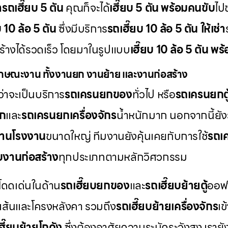
่ารถเฮี๊ยบ 5 ตัน
คุณก็จะได้
เฮี๊ยบ 5 ตัน พร้อมคนขับ
ไป
บ 10 ล้อ 5 ตัน
ซึ่งมีบริการ
รถเฮี๊ยบ 10 ล้อ 5 ตัน ให้เช่า
สร้างได้รวดเร็ว โดยมาในรูปแบบ
เฮี๊ยบ 10 ล้อ 5 ตัน พ
กษณะงาน ทั้งงานยก งานย้าย และงานก่อสร้าง
่าจะเป็นบริการ
รถเครนยกของ
ทั่วไป หรือ
รถเครนยกตู
็ก
และ
รถเครนยกเครื่องจักร
น้ำหนักมาก นอกจากนี้ยัง
านโรงงาน
ขนาดใหญ่ ทีมงานยังคุ้นเคยกับการใช้
รถเค
บงานก่อสร้าง
ทุกประเภทตามหลักวิศวกรรม
โดดเด่นในด้าน
รถเฮี๊ยบยกของ
และ
รถเฮี๊ยบย้ายตู้
ออฟฟ
เส้นและโครงหลังคา รวมถึง
รถเฮี๊ยบย้ายเครื่องจักร
เข
ฮี๊ยบย้ายโกดัง
ซึ่งต้องอาศัยความระมัดระวังสูง เราย