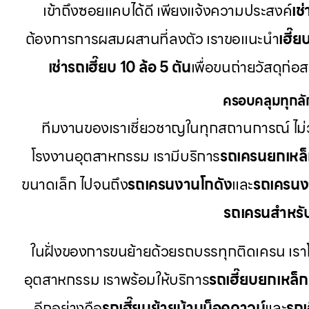
เข้าถึงซอยแคบได้ดี เพียงแจ้งความประสงค์
เช
ต้องการการผสมผสานที่ลงตัว เราขอแนะนำ
เฮี๊ย
เช่ารถเฮี๊ยบ 10 ล้อ 5 ตัน
เพื่อขนถ่ายวัสดุก่อ
ครอบคลุมทุกลั
ทีมงานของเราเชี่ยวชาญในทุกสถานการณ์ ไม่ว
โรงงานอุตสาหกรรม เรามีบริการ
รถเครนยกเหล
ขนาดเล็ก ไปจนถึง
รถเครนงานโกดัง
และ
รถเครนง
รถเครนสำหรั
ในฝั่งของการขนย้ายด้วยรถบรรทุกติดเครน เรา
อุตสาหกรรม เราพร้อมให้บริการ
รถเฮี๊ยบยกเหล็ก
อีกอย่างคือ
รถเฮี๊ยบย้ายบ้านน็อคดาวน์
และ
รถเ