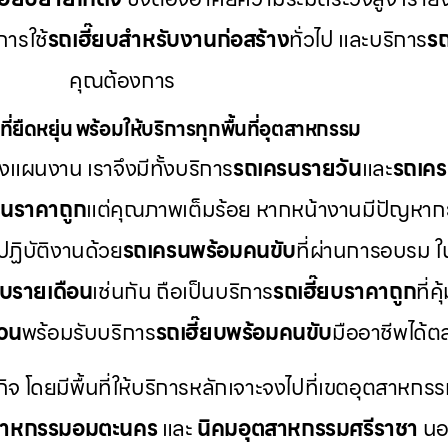
ารใช้
รถเฮี๊ยบสำหรับงานก่อสร้าง
ทั่วไป และบริการ
รถ
คุณต้องการ
ี่ยืดหยุ่น พร้อมให้บริการทุกพื้นที่อุตสาหกรรม
แผนงาน เราจึงมีทั้งบริการ
รถเครนรายวัน
และ
รถเคร
รนราคาถูก
แต่คุณภาพเต็มร้อย หากหน้างานมีปัญหากะ
ปฏิบัติงานด้วย
รถเครนพร้อมคนขับ
ที่ผ่านการอบรม 
ยบรายเดือน
เช่นกัน ถือเป็นบริการ
รถเฮี๊ยบราคาถูก
ที่
่วน
พร้อมรับบริการ
รถเฮี๊ยบพร้อมคนขับ
มืออาชีพได้
กิจ โดยมีพื้นที่ให้บริการหลักเจาะจงไปที่เขตอุตสาหกรร
สาหกรรมอมตะนคร
และ
นิคมอุตสาหกรรมศรีราชา
นอก