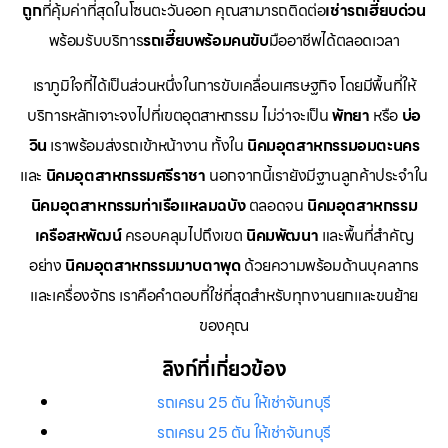
ถูก
ที่คุ้มค่าที่สุดในโซนตะวันออก คุณสามารถติดต่อ
เช่ารถเฮี๊ยบด่วน
พร้อมรับบริการ
รถเฮี๊ยบพร้อมคนขับ
มืออาชีพได้ตลอดเวลา
เราภูมิใจที่ได้เป็นส่วนหนึ่งในการขับเคลื่อนเศรษฐกิจ โดยมีพื้นที่ให้
บริการหลักเจาะจงไปที่เขตอุตสาหกรรม ไม่ว่าจะเป็น
พัทยา
หรือ
บ่อ
วิน
เราพร้อมส่งรถเข้าหน้างาน ทั้งใน
นิคมอุตสาหกรรมอมตะนคร
และ
นิคมอุตสาหกรรมศรีราชา
นอกจากนี้เรายังมีฐานลูกค้าประจำใน
นิคมอุตสาหกรรมท่าเรือแหลมฉบัง
ตลอดจน
นิคมอุตสาหกรรม
เครือสหพัฒน์
ครอบคลุมไปถึงเขต
นิคมพัฒนา
และพื้นที่สำคัญ
อย่าง
นิคมอุตสาหกรรมมาบตาพุด
ด้วยความพร้อมด้านบุคลากร
และเครื่องจักร เราคือคำตอบที่ใช่ที่สุดสำหรับทุกงานยกและขนย้าย
ของคุณ
ลิงก์ที่เกี่ยวข้อง
รถเครน 25 ตัน ให้เช่าจันทบุรี
รถเครน 25 ตัน ให้เช่าจันทบุรี