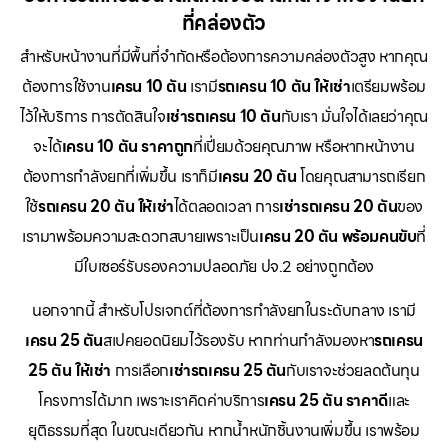
ที่คล่องตัว
สำหรับหน้างานที่มีพื้นที่จำกัดหรือต้องการความคล่องตัวสูง หากคุณ
ต้องการใช้งาน
เครน 10 ตัน
เรามี
รถเครน 10 ตัน ให้เช่า
เตรียมพร้อม
ไว้ให้บริการ การตัดสินใจ
เช่ารถเครน 10 ตัน
กับเรา มั่นใจได้เลยว่าคุณ
จะได้
เครน 10 ตัน ราคาถูก
ที่เปี่ยมด้วยคุณภาพ หรือหากหน้างาน
ต้องการกำลังยกที่เพิ่มขึ้น เราก็มี
เครน 20 ตัน
โดยคุณสามารถเรียก
ใช้
รถเครน 20 ตัน ให้เช่า
ได้ตลอดเวลา การ
เช่ารถเครน 20 ตัน
ของ
เรามาพร้อมความสะดวกสบายเพราะเป็น
เครน 20 ตัน พร้อมคนขับ
ที่
มีใบเซอร์รับรองความปลอดภัย ปจ.2 อย่างถูกต้อง
นอกจากนี้ สำหรับโปรเจกต์ที่ต้องการกำลังยกในระดับกลาง เรามี
เครน 25 ตัน
สเปคยอดนิยมไว้รองรับ หากท่านกำลังมองหา
รถเครน
25 ตัน ให้เช่า
การเลือก
เช่ารถเครน 25 ตัน
กับเราจะช่วยลดต้นทุน
โครงการได้มาก เพราะเราคิดค่าบริการ
เครน 25 ตัน ราคาดี
และ
ยุติธรรมที่สุด ในขณะเดียวกัน หากน้ำหนักชิ้นงานเพิ่มขึ้น เราพร้อม