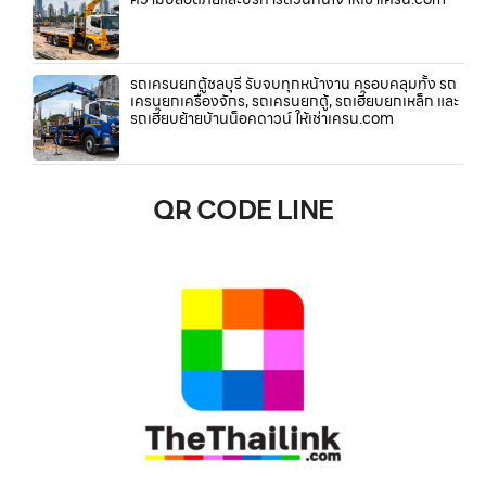
รถเครนยกตู้ชลบุรี รับจบทุกหน้างาน ครอบคลุมทั้ง รถ
เครนยกเครื่องจักร, รถเครนยกตู้, รถเฮี๊ยบยกเหล็ก และ
รถเฮี๊ยบย้ายบ้านน็อคดาวน์ ให้เช่าเครน.com
QR CODE LINE