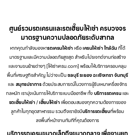
ศูนย์รวมรถเครนและรถเฮี๊ยบให้เช่า ครบวงจร
มาตรฐานความปลอดภัยระดับสากล
หากคุณกำลังมองหา
รถเครนให้เช่า
หรือ
เครนให้เช่า
ใกล้ฉัน
ที่ได้
มาตรฐานและมีความปลอดภัยสูงสุด สำหรับโปรเจกต์งานก่อสร้าง
และงานขนย้ายต่างๆ [ให้เช่าเครน.com] พร้อมให้บริการครอบคลุม
พื้นที่เศรษฐกิจสำคัญ ไม่ว่าจะเป็น
ชลบุรี ระยอง ฉะเชิงเทรา จันทบุรี
และ
สมุทรปราการ
ด้วยประสบการณ์ในวงการผู้รับเหมาเครื่องจักร
กลหนัก เรามุ่งเน้นการให้บริการแบบมืออาชีพ ทั้ง
บริการรถเครน
และ
รถเฮี๊ยบให้เช่า
/
เฮี๊ยบให้เช่า
เพื่อตอบสนองทุกความต้องการของ
ลูกค้าในทุกอุตสาหกรรม รวมถึงเรายังมี
บริการรถเฮี๊ยบ
ที่พร้อม
ลงพื้นที่หน้างานทันทีที่คุณต้องการ
บริการรถเครนขนาดเล็กถึงขนาดกลาง เพื่องานยก