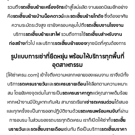
รวมถึง
รถเฮี๊ยบย้ายเครื่องจักร
เข้าสู่ไลน์ผลิต งานยอดนิยมอีกอย่าง
คือ
รถเฮี๊ยบย้ายบ้านน็อคดาวน์
และ
รถเฮี๊ยบย้ายโกดัง
ซึ่งต้องอาศัย
ความระมัดระวังสูง เรายังครอบคลุมไปถึง
รถเฮี๊ยบงานโรงงาน
บริการ
รถเฮี๊ยบย้ายเสาไฟ
รวมถึงการใช้
รถเฮี๊ยบสำหรับงาน
ก่อสร้าง
ทั่วไป และบริการ
รถเฮี๊ยบย้ายของ
ทุกชนิดที่คุณต้องการ
รูปแบบการเช่าที่ยืดหยุ่น พร้อมให้บริการทุกพื้นที่
อุตสาหกรรม
[ให้เช่าเครน.com] เข้าใจถึงความหลากหลายของแผนงาน เราจึงมีทั้ง
บริการ
รถเครนรายวัน
และ
รถเครนรายเดือน
ให้เลือกตามความเหมาะ
สม โดยยังคงจุดเด่นในการเป็น
รถเครนราคาถูก
แต่คุณภาพเต็มร้อย
หากหน้างานมีปัญหากะทันหัน สามารถเรียก
เช่ารถเครนด่วน
ได้เสมอ
และทุกครั้งจะเป็นการออกปฏิบัติงานด้วย
รถเครนพร้อมคนขับ
ที่ผ่าน
การอบรม ในส่วนของรถบรรทุกติดเครน เราก็เปิดให้เช่าทั้ง
รถเฮี๊ย
บรายวัน
และ
รถเฮี๊ยบรายเดือน
เช่นกัน ถือเป็นบริการ
รถเฮี๊ยบราคา