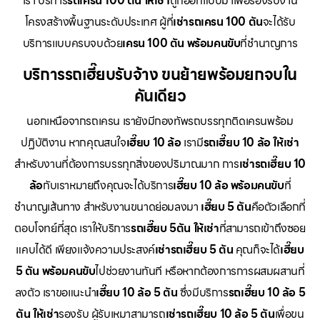
เรา บริการ
รถเครน 100 ตัน ให้เช่า
ถูกออกแบบมาเพื่อรองรับงาน
โครงสร้างพื้นฐานระดับประเทศ ผู้ที่
เช่ารถเครน 100 ตัน
จะได้รับ
บริการแบบครบจบด้วย
เครน 100 ตัน พร้อมคนขับ
ที่ชำนาญการ
บริการรถเฮี๊ยบรับจ้าง ขนย้ายพร้อมยกจบใน
คันเดียว
นอกเหนือจากรถเครน เรายังมีกองทัพรถบรรทุกติดเครนพร้อม
ปฏิบัติงาน หากคุณสนใจ
เฮี๊ยบ 10 ล้อ
เรามี
รถเฮี๊ยบ 10 ล้อ ให้เช่า
สำหรับงานที่ต้องการบรรทุกสิ่งของปริมาณมาก การ
เช่ารถเฮี๊ยบ 10
ล้อ
กับเราหมายถึงคุณจะได้บริการ
เฮี๊ยบ 10 ล้อ พร้อมคนขับ
ที่
ชำนาญเส้นทาง สำหรับงานขนาดย่อมลงมา
เฮี๊ยบ 5 ตัน
คือตัวเลือกที่
ตอบโจทย์ที่สุด เราให้บริการ
รถเฮี๊ยบ 5ตัน ให้เช่า
ที่สามารถเข้าถึงซอย
แคบได้ดี เพียงแจ้งความประสงค์
เช่ารถเฮี๊ยบ 5 ตัน
คุณก็จะได้
เฮี๊ยบ
5 ตัน พร้อมคนขับ
ไปช่วยงานทันที หรือหากต้องการการผสมผสานที่
ลงตัว เราขอแนะนำ
เฮี๊ยบ 10 ล้อ 5 ตัน
ซึ่งมีบริการ
รถเฮี๊ยบ 10 ล้อ 5
ตัน ให้เช่า
รองรับ ผู้รับเหมาสามารถ
เช่ารถเฮี๊ยบ 10 ล้อ 5 ตัน
เพื่อขน