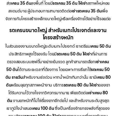
ส่ง
เครน 35 ตัน
ลงพื้นที่ โดยมี
รถเครน 35 ตัน ให้เช่า
สภาพใหม่คอย
สแตนด์บาย ผู้ประกอบการสามารถติดต่อ
เช่ารถเครน 35 ตัน
เพื่อ
จัดการกับโครงสร้างเหล็กขนาดใหญ่หรือเครื่องจักรได้อย่างไร้รอยต่อ
รถเครนขนาดใหญ่ สำหรับเมกะโปรเจกต์และงาน
โครงสร้างหนัก
ในส่วนของงานขนาดใหญ่ระดับเมกะโปรเจกต์ เราเตรียม
เครน 50 ตัน
ประสิทธิภาพสูงไว้รองรับ โดยมี
รถเครน 50 ตัน ให้เช่า
ที่ผ่านการ
ตรวจสอบระบบเซฟตี้มาอย่างเข้มงวด ลูกค้าสามารถเลือก
เช่าเครน
50 ตัน
ได้ตามระยะเวลาที่ต้องการ โดยเฉพาะการเรียกใช้
รถเครน 50
ตัน รายวัน
สำหรับงานเร่งด่วน หากน้ำหนักเกินกว่านั้น เรามี
เครน 80
ตัน
พร้อมลุยทุกสภาพหน้างาน บริการ
รถเครน 80 ตัน ให้เช่า
ของเรา
ได้รับความไว้วางใจจากวิศวกรมากมาย เพียงติดต่อ
เช่าเครน 80
ตัน
งานยกหนักก็ไม่ใช่เรื่องยากอีกต่อไป และสำหรับงานระดับสูงสุด
เราภูมิใจนำเสนอ
เครน 100 ตัน
ซึ่งเป็นเครื่องจักรทรงพลังที่สุดของ