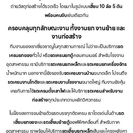
ถ่ายวัสดุก่อสร้างได้รวดเร็ว โดยมาในรูปแบบ
เฮี๊ยบ 10 ล้อ 5 ตัน
พร้อมคนขับ
เช่นเดียวกัน
ครอบคลุมทุกลักษณะงาน ทั้งงานยก งานย้าย และ
งานก่อสร้าง
ทีมงานของเราเชี่ยวชาญในทุกสถานการณ์ ไม่ว่าจะเป็นบริการ
รถ
เครนยกของ
ทั่วไป หรือ
รถเครนยกตู้
คอนเทนเนอร์ สำหรับโรงงาน
อุตสาหกรรม เรามีบริการ
รถเครนยกเหล็ก
และ
รถเครนยกเครื่องจักร
น้ำหนักมาก นอกจากนี้ยังรองรับ
รถเครนงานบ้าน
ขนาดเล็ก ไปจนถึง
รถเครนงานโกดัง
และ
รถเครนงานโรงงาน
ขนาดใหญ่ ทีมงานยังคุ้น
เคยกับการใช้
รถเครนตั้งเสาไฟ
และให้บริการ
รถเครนสำหรับงาน
ก่อสร้าง
ทุกประเภทตามหลักวิศวกรรม
ในฝั่งของการขนย้ายด้วยรถบรรทุกติดเครน เราโดดเด่นในด้าน
รถ
เฮี๊ยบยกของ
และ
รถเฮี๊ยบย้ายตู้
ออฟฟิศเคลื่อนที่ สำหรับภาค
อุตสาหกรรม เราพร้อมให้บริการ
รถเฮี๊ยบยกเหล็ก
เส้นและโครงหลังคา