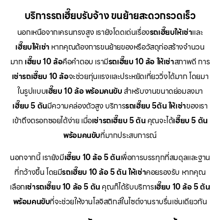
บริการรถเฮี๊ยบรับจ้าง ขนย้ายสะดวกรวดเร็ว
นอกเหนือจากเครนทรงสูง เรายังโดดเด่นเรื่อง
รถเฮี๊ยบให้เช่า
และ
เฮี๊ยบให้เช่า
หากคุณต้องการขนย้ายของหรือวัสดุก่อสร้างจำนวน
มาก
เฮี๊ยบ 10 ล้อ
คือคำตอบ เรามี
รถเฮี๊ยบ 10 ล้อ ให้เช่า
สภาพดี การ
เช่ารถเฮี๊ยบ 10 ล้อ
จะช่วยทุ่นแรงและประหยัดเที่ยววิ่งได้มาก โดยมา
ในรูปแบบ
เฮี๊ยบ 10 ล้อ พร้อมคนขับ
สำหรับงานขนาดย่อมลงมา
เฮี๊ยบ 5 ตัน
มีความคล่องตัวสูง บริการ
รถเฮี๊ยบ 5ตัน ให้เช่า
ของเรา
เข้าถึงตรอกซอยได้ง่าย เมื่อ
เช่ารถเฮี๊ยบ 5 ตัน
คุณจะได้
เฮี๊ยบ 5 ตัน
พร้อมคนขับ
ที่มากประสบการณ์
นอกจากนี้ เรายังมี
เฮี๊ยบ 10 ล้อ 5 ตัน
เพื่อการบรรทุกที่สมดุลและฐาน
ที่กว้างขึ้น โดยมี
รถเฮี๊ยบ 10 ล้อ 5 ตัน ให้เช่า
คอยรองรับ หากคุณ
เลือก
เช่ารถเฮี๊ยบ 10 ล้อ 5 ตัน
คุณก็ได้รับบริการ
เฮี๊ยบ 10 ล้อ 5 ตัน
พร้อมคนขับ
ที่จะช่วยให้งานโลจิสติกส์ในไซต์งานราบรื่นเช่นเดียวกัน