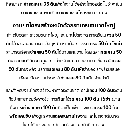
ก็สามารถ
เช่ารถเครน 35 ตัน
เพื่อใช้งานได้อย่างไร้รอยต่อ ไม่ว่าจะเป็น
รถเครนงานบ้าน
หรือ
รถเครนงานโกดัง
ขนาดกลาง
งานยกโครงสร้างหนักด้วยรถเครนขนาดใหญ่
สำหรับอุตสาหกรรมขนาดใหญ่และเมกะโปรเจกต์ เราเตรียม
เครน 50
ตัน
ไว้ตอบสนองการยกวัสดุหนัก หากต้องการ
รถเครน 50 ตัน ให้เช่า
สามารถเลือก
เช่าเครน 50 ตัน
ได้ตามแผนงาน โดยเฉพาะ
รถเครน 50
ตัน รายวัน
ที่ยืดหยุ่นสูง หากน้ำหนักและสเกลงานมากขึ้น เรามี
เครน
80 ตัน
ทรงพลัง บริการ
รถเครน 80 ตัน ให้เช่า
ของเราพร้อมเสมอ
เพียงแจ้งความประสงค์
เช่าเครน 80 ตัน
กับเจ้าหน้าที่
และสำหรับงานโครงสร้างมหาศาลระดับชาติ เรามี
เครน 100 ตัน
ระดับ
ท็อปคลาสคอยซัพพอร์ต การเรียกใช้
รถเครน 100 ตัน ให้เช่า
หมาย
ถึงการ
เช่ารถเครน 100 ตัน
ที่มาเป็นแพ็คเกจแบบ
เครน 100 ตัน
พร้อมคนขับ
เพื่อดูแลงาน
รถเครนงานโรงงาน
และโปรเจกต์ขนาด
ใหญ่ได้อย่างปลอดภัยและตรงตามหลักวิศวกรรม