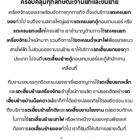
ครอบคลุมทุกลักษณะงานยกและขนย้าย
เครื่องจักรของเราพร้อมจัดการทุกภารกิจ ตั้งแต่บริการ
รถเครนยก
ของ
ทั่วไป จนถึงงานสเกลใหญ่อย่าง
รถเครนยกตู้
คอนเทนเนอร์ หรือ
รถเครนยกเหล็ก
โครงสร้าง เราชำนาญด้านการใช้
รถเครนยก
เครื่องจักร
น้ำหนักมาก รวมถึงการใช้
รถเครนตั้งเสาไฟ
เพื่อขยายแนว
สายไฟฟ้า ในส่วนของงานขนย้าย เราให้บริการ
รถเฮี๊ยบยกของ
ทุก
ประเภท ไปจนถึง
รถเฮี๊ยบย้ายตู้
คอนเทนเนอร์และตู้สำนักงาน
เคลื่อนที่
ทีมงานรถบรรทุกติดเครนของเราเชี่ยวชาญการใช้
รถเฮี๊ยบยกเหล็ก
และ
รถเฮี๊ยบย้ายเครื่องจักร
เข้าสู่ไลน์การผลิต งานยอดฮิตอย่าง
รถ
เฮี๊ยบย้ายบ้านน็อคดาวน์
เราก็ทำได้อย่างปลอดภัยไร้รอยขีดข่วน รวม
ถึงบริการ
รถเฮี๊ยบย้ายโกดัง
และ
รถเฮี๊ยบงานโรงงาน
ตลอดจนทักษะ
ในการใช้
รถเฮี๊ยบย้ายเสาไฟ
หรือหากหน้างานของคุณเพียงแค่
ต้องการ
รถเฮี๊ยบย้ายของ
ทั่วไป เราก็ยินดีให้บริการอย่างเต็มที่