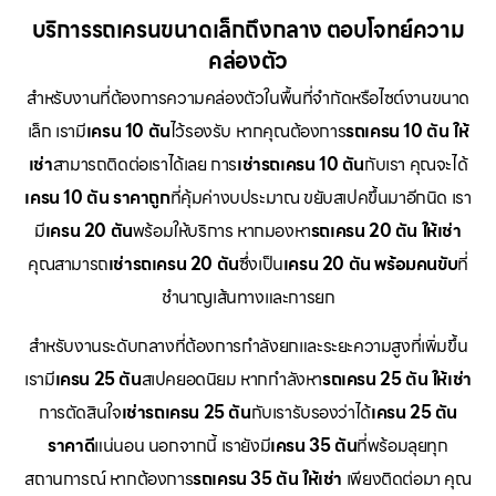
บริการรถเครนขนาดเล็กถึงกลาง ตอบโจทย์ความ
คล่องตัว
สำหรับงานที่ต้องการความคล่องตัวในพื้นที่จำกัดหรือไซต์งานขนาด
เล็ก เรามี
เครน 10 ตัน
ไว้รองรับ หากคุณต้องการ
รถเครน 10 ตัน ให้
เช่า
สามารถติดต่อเราได้เลย การ
เช่ารถเครน 10 ตัน
กับเรา คุณจะได้
เครน 10 ตัน ราคาถูก
ที่คุ้มค่างบประมาณ ขยับสเปคขึ้นมาอีกนิด เรา
มี
เครน 20 ตัน
พร้อมให้บริการ หากมองหา
รถเครน 20 ตัน ให้เช่า
คุณสามารถ
เช่ารถเครน 20 ตัน
ซึ่งเป็น
เครน 20 ตัน พร้อมคนขับ
ที่
ชำนาญเส้นทางและการยก
สำหรับงานระดับกลางที่ต้องการกำลังยกและระยะความสูงที่เพิ่มขึ้น
เรามี
เครน 25 ตัน
สเปคยอดนิยม หากกำลังหา
รถเครน 25 ตัน ให้เช่า
การตัดสินใจ
เช่ารถเครน 25 ตัน
กับเรารับรองว่าได้
เครน 25 ตัน
ราคาดี
แน่นอน นอกจากนี้ เรายังมี
เครน 35 ตัน
ที่พร้อมลุยทุก
สถานการณ์ หากต้องการ
รถเครน 35 ตัน ให้เช่า
เพียงติดต่อมา คุณ