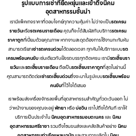
รูปแบบการเช่าที่ยืดหยุ่นและเข้าถึงนิคม
อุตสาหกรรมชั้นนำ
เรามีแพ็คเกจราคาที่ตอบโจทย์ทุกความคุ้มค่า ไม่ว่าจะเป็น
รถเครน
รายวัน
หรือ
รถเครนรายเดือน
คุณก็จะได้สัมผัสกับบริการ
รถเครน
ราคาถูก
ที่เปี่ยมด้วยคุณภาพ หากงานสะดุดต้องการใช้งานกะทันหัน
สามารถเรียก
เช่ารถเครนด่วน
ได้ตลอดเวลา ทุกคันให้บริการแบบ
รถ
เครนพร้อมคนขับ
เช่นเดียวกับฝั่งรถบรรทุกติดเครน เรามี
รถเฮี๊ยบรา
ยวัน
และ
รถเฮี๊ยบรายเดือน
ถือเป็น
รถเฮี๊ยบราคาถูก
ที่สุดในย่านนี้
คุณสามารถติดต่อ
เช่ารถเฮี๊ยบด่วน
ซึ่งจะมาในรูปแบบ
รถเฮี๊ยบพร้อม
คนขับ
ที่ไว้ใจได้เสมอ
เราพร้อมส่งเครื่องจักรลงพื้นที่อุตสาหกรรมสำคัญทั่วตะวันออก ไม่
ว่าหน้างานของคุณจะอยู่
พัทยา
หรือ
บ่อวิน
เราไปถึงได้ทันที เราให้
บริการเป็นประจำใน
นิคมอุตสาหกรรมอมตะนคร
และ
นิคม
อุตสาหกรรมศรีราชา
รวมถึงโซนขนส่งและคลังสินค้าอย่าง
นิคม
อุตสาหกรรมท่าเรือแหลมฉบัง
และฐานการผลิตใน
นิคม