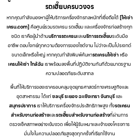
รถเฮี๊ยบครบวงจร
หากคุณกำลังมองหาผู้ให้บริการเครื่องจักรกลหนักที่เชื่อถือได้
[ให้เช่า
เครน.com]
คือศูนย์รวมรถเครน รถเฮี๊ยบ และเครื่องจักรก่อสร้างทุก
ชนิด เราคือผู้นำด้าน
บริการรถเครน
และ
บริการรถเฮี๊ยบ
ระดับมือ
อาชีพ ตอบโจทย์ทุกความต้องการของไซต์งาน ไม่ว่าจะเป็นโปรเจกต์
ขนาดเล็กหรือใหญ่ หากคุณกำลังพิมพ์ค้นหา
รถเครนให้เช่า
หรือ
เครนให้เช่า
ใกล้ฉัน
เราพร้อมลงพื้นที่ปฏิบัติงานทันทีด้วยมาตรฐาน
ความปลอดภัยระดับสากล
พื้นที่ให้บริการของเราครอบคลุมจุดยุทธศาสตร์ทางเศรษฐกิจและ
อุตสาหกรรม ได้แก่
ชลบุรี
ระยอง
ฉะเชิงเทรา
จันทบุรี
และ
สมุทรปราการ
เราให้บริการเครื่องจักรประสิทธิภาพสูง ทั้ง
รถเครน
สำหรับงานก่อสร้าง
และ
รถเฮี๊ยบสำหรับงานก่อสร้าง
ที่ผ่านการ
ตรวจเช็คสภาพอย่างเข้มงวด เพื่อให้ผู้รับเหมาและเจ้าของโครงการ
มั่นใจในความปลอดภัยสูงสุดทุกครั้งที่เรียกใช้งาน