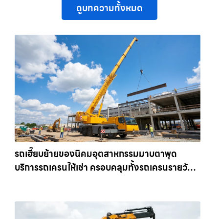
ดูบทความทั้งหมด
รถเฮี๊ยบย้ายของนิคมอุตสาหกรรมมาบตาพุด
บริการรถเครนให้เช่า ครอบคลุมทั้งรถเครนรายวัน
และรถเครนรายเดือน ตอบโจทย์ทุกไซต์งาน ให้เช่า
เครน.com