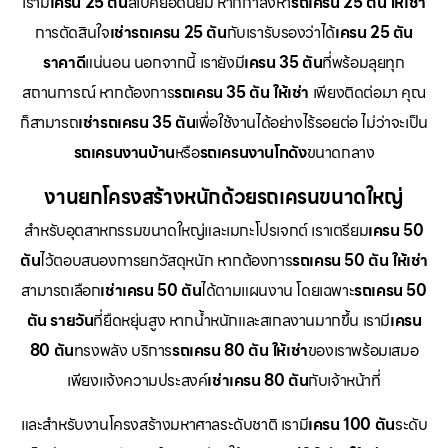
เรามี
เครน 25 ตัน
สเปคยอดนิยม หากกำลังหา
รถเครน 25 ตัน ให้เช่า
การตัดสินใจ
เช่ารถเครน 25 ตัน
กับเรารับรองว่าได้
เครน 25 ตัน
ราคาดี
แน่นอน นอกจากนี้ เรายังมี
เครน 35 ตัน
ที่พร้อมลุยทุก
สถานการณ์ หากต้องการ
รถเครน 35 ตัน ให้เช่า
เพียงติดต่อมา คุณ
ก็สามารถ
เช่ารถเครน 35 ตัน
เพื่อใช้งานได้อย่างไร้รอยต่อ ไม่ว่าจะเป็น
รถเครนงานบ้าน
หรือ
รถเครนงานโกดัง
ขนาดกลาง
งานยกโครงสร้างหนักด้วยรถเครนขนาดใหญ่
สำหรับอุตสาหกรรมขนาดใหญ่และเมกะโปรเจกต์ เราเตรียม
เครน 50
ตัน
ไว้ตอบสนองการยกวัสดุหนัก หากต้องการ
รถเครน 50 ตัน ให้เช่า
สามารถเลือก
เช่าเครน 50 ตัน
ได้ตามแผนงาน โดยเฉพาะ
รถเครน 50
ตัน รายวัน
ที่ยืดหยุ่นสูง หากน้ำหนักและสเกลงานมากขึ้น เรามี
เครน
80 ตัน
ทรงพลัง บริการ
รถเครน 80 ตัน ให้เช่า
ของเราพร้อมเสมอ
เพียงแจ้งความประสงค์
เช่าเครน 80 ตัน
กับเจ้าหน้าที่
และสำหรับงานโครงสร้างมหาศาลระดับชาติ เรามี
เครน 100 ตัน
ระดับ