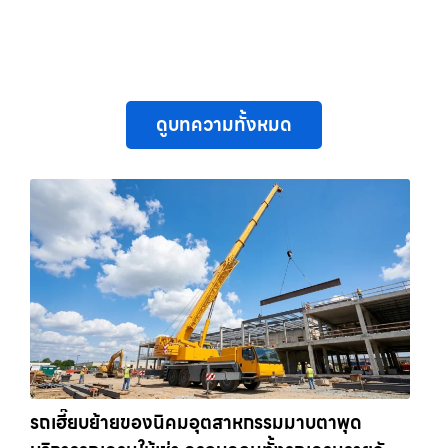
ดูบทความทั้งหมด
รถเฮี๊ยบย้ายของนิคมอุตสาหกรรมมาบตาพุด