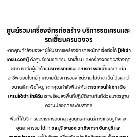
ศูนย์รวมเครื่องจักรก่อสร้าง บริการรถเครนและ
รถเฮี๊ยบครบวงจร
หากคุณกำลังมองหาผู้ให้บริการเครื่องจักรกลหนักที่เชื่อถือได้
[ให้เช่า
เครน.com]
คือศูนย์รวมรถเครน รถเฮี๊ยบ และเครื่องจักรก่อสร้างทุก
ชนิด เราคือผู้นำด้าน
บริการรถเครน
และ
บริการรถเฮี๊ยบ
ระดับมือ
อาชีพ ตอบโจทย์ทุกความต้องการของไซต์งาน ไม่ว่าจะเป็นโปรเจกต์
ขนาดเล็กหรือใหญ่ หากคุณกำลังพิมพ์ค้นหา
รถเครนให้เช่า
หรือ
เครนให้เช่า
ใกล้ฉัน
เราพร้อมลงพื้นที่ปฏิบัติงานทันทีด้วยมาตรฐาน
ความปลอดภัยระดับสากล
พื้นที่ให้บริการของเราครอบคลุมจุดยุทธศาสตร์ทางเศรษฐกิจและ
อุตสาหกรรม ได้แก่
ชลบุรี
ระยอง
ฉะเชิงเทรา
จันทบุรี
และ