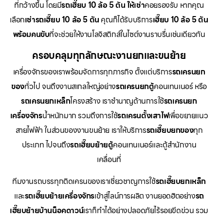
ที่กว้างขึ้น โดยมี
รถเฮี๊ยบ 10 ล้อ 5 ตัน ให้เช่า
คอยรองรับ หากคุณ
เลือก
เช่ารถเฮี๊ยบ 10 ล้อ 5 ตัน
คุณก็ได้รับบริการ
เฮี๊ยบ 10 ล้อ 5 ตัน
พร้อมคนขับ
ที่จะช่วยให้งานโลจิสติกส์ในไซต์งานราบรื่นเช่นเดียวกัน
ครอบคลุมทุกลักษณะงานยกและขนย้าย
เครื่องจักรของเราพร้อมจัดการทุกภารกิจ ตั้งแต่บริการ
รถเครนยก
ของ
ทั่วไป จนถึงงานสเกลใหญ่อย่าง
รถเครนยกตู้
คอนเทนเนอร์ หรือ
รถเครนยกเหล็ก
โครงสร้าง เราชำนาญด้านการใช้
รถเครนยก
เครื่องจักร
น้ำหนักมาก รวมถึงการใช้
รถเครนตั้งเสาไฟ
เพื่อขยายแนว
สายไฟฟ้า ในส่วนของงานขนย้าย เราให้บริการ
รถเฮี๊ยบยกของ
ทุก
ประเภท ไปจนถึง
รถเฮี๊ยบย้ายตู้
คอนเทนเนอร์และตู้สำนักงาน
เคลื่อนที่
ทีมงานรถบรรทุกติดเครนของเราเชี่ยวชาญการใช้
รถเฮี๊ยบยกเหล็ก
และ
รถเฮี๊ยบย้ายเครื่องจักร
เข้าสู่ไลน์การผลิต งานยอดฮิตอย่าง
รถ
เฮี๊ยบย้ายบ้านน็อคดาวน์
เราก็ทำได้อย่างปลอดภัยไร้รอยขีดข่วน รวม