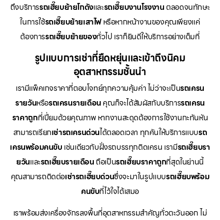
ถึงบริการ
รถเฮี๊ยบย้ายโกดัง
และ
รถเฮี๊ยบงานโรงงาน
ตลอดจนทักษะ
ในการใช้
รถเฮี๊ยบย้ายเสาไฟ
หรือหากหน้างานของคุณเพียงแค่
ต้องการ
รถเฮี๊ยบย้ายของ
ทั่วไป เราก็ยินดีให้บริการอย่างเต็มที่
รูปแบบการเช่าที่ยืดหยุ่นและเข้าถึงนิคม
อุตสาหกรรมชั้นนำ
เรามีแพ็คเกจราคาที่ตอบโจทย์ทุกความคุ้มค่า ไม่ว่าจะเป็น
รถเครน
รายวัน
หรือ
รถเครนรายเดือน
คุณก็จะได้สัมผัสกับบริการ
รถเครน
ราคาถูก
ที่เปี่ยมด้วยคุณภาพ หากงานสะดุดต้องการใช้งานกะทันหัน
สามารถเรียก
เช่ารถเครนด่วน
ได้ตลอดเวลา ทุกคันให้บริการแบบ
รถ
เครนพร้อมคนขับ
เช่นเดียวกับฝั่งรถบรรทุกติดเครน เรามี
รถเฮี๊ยบรา
ยวัน
และ
รถเฮี๊ยบรายเดือน
ถือเป็น
รถเฮี๊ยบราคาถูก
ที่สุดในย่านนี้
คุณสามารถติดต่อ
เช่ารถเฮี๊ยบด่วน
ซึ่งจะมาในรูปแบบ
รถเฮี๊ยบพร้อม
คนขับ
ที่ไว้ใจได้เสมอ
เราพร้อมส่งเครื่องจักรลงพื้นที่อุตสาหกรรมสำคัญทั่วตะวันออก ไม่