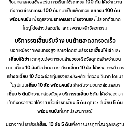
ท็อปคลาสคอยซัพพอร์ต การเรียกใช้
รถเครน 100 ตัน ให้เช่า
หมาย
ถึงการ
เช่ารถเครน 100 ตัน
ที่มาเป็นแพ็คเกจแบบ
เครน 100 ตัน
พร้อมคนขับ
เพื่อดูแลงาน
รถเครนงานโรงงาน
และโปรเจกต์ขนาด
ใหญ่ได้อย่างปลอดภัยและตรงตามหลักวิศวกรรม
บริการรถเฮี๊ยบรับจ้าง ขนย้ายสะดวกรวดเร็ว
นอกเหนือจากเครนทรงสูง เรายังโดดเด่นเรื่อง
รถเฮี๊ยบให้เช่า
และ
เฮี๊ยบให้เช่า
หากคุณต้องการขนย้ายของหรือวัสดุก่อสร้างจำนวน
มาก
เฮี๊ยบ 10 ล้อ
คือคำตอบ เรามี
รถเฮี๊ยบ 10 ล้อ ให้เช่า
สภาพดี การ
เช่ารถเฮี๊ยบ 10 ล้อ
จะช่วยทุ่นแรงและประหยัดเที่ยววิ่งได้มาก โดยมา
ในรูปแบบ
เฮี๊ยบ 10 ล้อ พร้อมคนขับ
สำหรับงานขนาดย่อมลงมา
เฮี๊ยบ 5 ตัน
มีความคล่องตัวสูง บริการ
รถเฮี๊ยบ 5ตัน ให้เช่า
ของเรา
เข้าถึงตรอกซอยได้ง่าย เมื่อ
เช่ารถเฮี๊ยบ 5 ตัน
คุณจะได้
เฮี๊ยบ 5 ตัน
พร้อมคนขับ
ที่มากประสบการณ์
นอกจากนี้ เรายังมี
เฮี๊ยบ 10 ล้อ 5 ตัน
เพื่อการบรรทุกที่สมดุลและฐาน