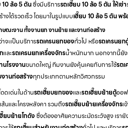
บ 10 ล้อ 5 ตัน
ซึ่งมีบริการ
รถเฮี๊ยบ 10 ล้อ 5 ตัน ให้เช่า
สร้างได้รวดเร็ว โดยมาในรูปแบบ
เฮี๊ยบ 10 ล้อ 5 ตัน พ
กษณะงาน ทั้งงานยก งานย้าย และงานก่อสร้าง
่าจะเป็นบริการ
รถเครนยกของ
ทั่วไป หรือ
รถเครนยกตู
็ก
และ
รถเครนยกเครื่องจักร
น้ำหนักมาก นอกจากนี้ยัง
านโรงงาน
ขนาดใหญ่ ทีมงานยังคุ้นเคยกับการใช้
รถเค
บงานก่อสร้าง
ทุกประเภทตามหลักวิศวกรรม
โดดเด่นในด้าน
รถเฮี๊ยบยกของ
และ
รถเฮี๊ยบย้ายตู้
ออฟฟ
เส้นและโครงหลังคา รวมถึง
รถเฮี๊ยบย้ายเครื่องจักร
เข
ฮี๊ยบย้ายโกดัง
ซึ่งต้องอาศัยความระมัดระวังสูง เราย
ารใช้
รถเฮี๊ยบสำหรับงานก่อสร้าง
ทั่วไป และบริการ
รถ