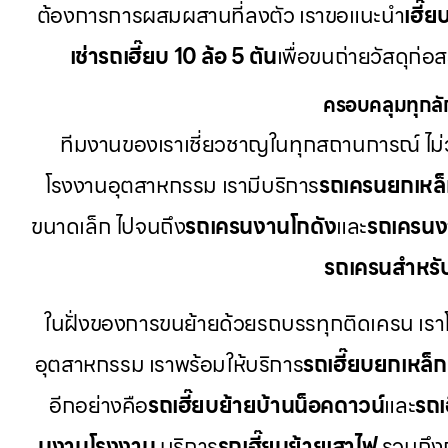
ต้องการการผสมผสานที่ลงตัว เราขอแนะนำ
เฮี๊ย
เช่ารถเฮี๊ยบ 10 ล้อ 5 ตัน
เพื่อขนถ่ายวัสดุก่อ
ครอบคลุมทุกลั
ทีมงานของเราเชี่ยวชาญในทุกสถานการณ์ ไม่ว
โรงงานอุตสาหกรรม เรามีบริการ
รถเครนยกเหล
ขนาดเล็ก ไปจนถึง
รถเครนงานโกดัง
และ
รถเครนง
รถเครนสำหรั
ในฝั่งของการขนย้ายด้วยรถบรรทุกติดเครน เรา
อุตสาหกรรม เราพร้อมให้บริการ
รถเฮี๊ยบยกเหล็ก
อีกอย่างคือ
รถเฮี๊ยบย้ายบ้านน็อคดาวน์
และ
รถเ
บงานโรงงาน
บริการ
รถเฮี๊ยบย้ายเสาไฟ
รวมถึงก