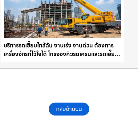
บริการรถเฮี๊ยบใกล้ฉัน งานเร่ง งานด่วน ต้องการ
เครื่องจักรที่ไว้ใจได้ โทรจองคิวรถเครนและรถเฮี๊ยบ
คุณภาพ ให้เช่าเครน.com
กลับด้านบน