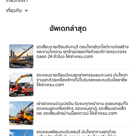
เกี่ยวกับเรา
เกี่ยวกับ
อัพเดทล่าสุด
รถเฮี๊ยบรายเดือนจันทบุรี ตอบโจทย์ทุกไซต์งานก่อสร้าง
และงานโรงงาน ยกย้ายปลอดภัยด้วยบริการครบวงจร
ตลอด 24 ชั่วโมง ให้เช่าเครน.com
รถเครนรายเดือนนิคมอุตสาหกรรมอมตะนคร มั่นใจทุก
งานยกด้วยเครื่องจักรที่มีใบรับรองและคนขับมืออาชีพ
ให้เช่าเครน.com
เช่ารถเครนด่วนบ่อวิน รับจบทุกหน้างาน ครอบคลุมทั้ง
รถเครนยกเครื่องจักร, รถเครนยกตู้, รถเฮี๊ยบยกเหล็ก
และ รถเฮี๊ยบย้ายบ้านน็อคดาวน์ ให้เช่าเครน.com
รถเครนพร้อมคนขับชลบุรี มั่นใจทุกงานยกด้วย