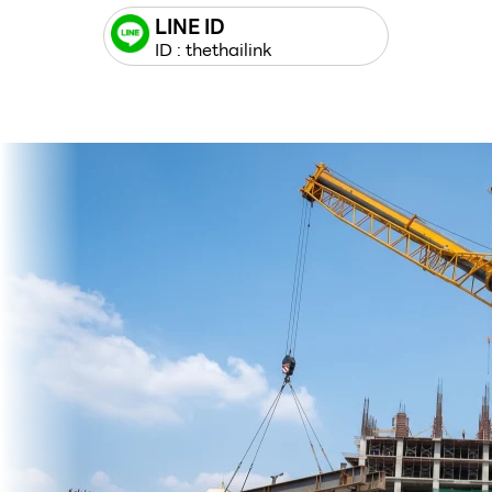
LINE ID
ID : thethailink