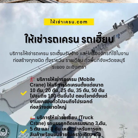
ให้เช่าเครน.com
ให้เช่ารถเครน รถเฮี๊ยบ
บริการให้เช่ารถเครน รถเฮี๊ยบรับจ้าง และ เครื่องจักรที่ใช้ในงาน
ก่อสร้างทุกชนิด ทั้งรายวัน รายเดือน ทั่วพื้นที่จังหวัดชลบุรี
ระยอง ฉะเชิงเทรา
บริการให้เช่ารถเครน (Mobile
Crane) ให้บริการรถเครนตั้งแต่ขนาด
10 ตัน, 20 ตัน, 25 ตัน, 35 ตัน, 50 ตัน
ไปจนถึง 100 ตันขึ้นไป ตอบโจทย์ตั้งแต่
งานยกของทั่วไปจนถึงโปรเจกต์
ก่อสร้างขนาดใหญ่
บริการให้เช่ารถเฮี๊ยบ (Truck
Crane) รถบรรทุกติดเครนขนาด 3 ตัน,
5 ตัน และ 8 ตัน เหมาะสำหรับการยก
สินค้าพร้อมขนย้ายในคราวเดียว เช่น