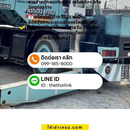
การย้ายตู้คอนเทนเนอร์ เครื่องจักร หรือ
วัสดุก่อสร้าง
บริการเช่ารายวัน / รายเดือน
ยืดหยุ่นตามระยะเวลาของโครงการ มี
แพ็กเกจให้เช่าทั้งแบบรายวัน (ครึ่งวัน/
เต็มวัน) และเช่าเหมารายเดือนในราคา
พิเศษสำหรับผู้รับเหมา
ติดต่อเรา คลิก
099-185-8000
LINE ID
ID : thethailink
ให้เช่าเครน.com